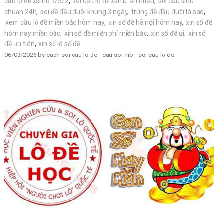
cầu lô đề xsmb 7/5/2
,
soi cầu lô đề xsmb ăn nhậu
,
soi cau sieu
chuan 24h
,
soi đề đầu đuôi khung 3 ngày
,
trúng đề đầu đuôi là sao
,
xem cầu lô đề miền bắc hôm nay
,
xin số đề hà nội hôm nay
,
xin số đề
hôm nay miền bắc
,
xin số đề miễn phí miền bắc
,
xin số đề ưi
,
xin số
đề ưu tiên
,
xin số lô số đề
06/08/2026
by
cach soi cau lo de - cau soi mb - soi cau lo de