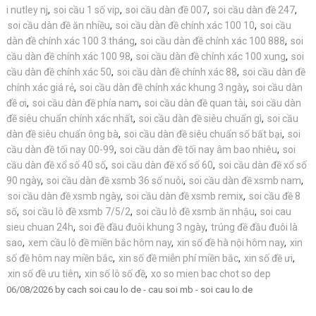
i nutley nj
,
soi cầu 1 số vip
,
soi cầu dàn đề 007
,
soi cầu dàn đề 247
,
soi cầu dàn đề ăn nhiều
,
soi cầu dàn đề chính xác 100 10
,
soi cầu
dàn đề chính xác 100 3 tháng
,
soi cầu dàn đề chính xác 100 888
,
soi
cầu dàn đề chính xác 100 98
,
soi cầu dàn đề chính xác 100 xung
,
soi
cầu dàn đề chính xác 50
,
soi cầu dàn đề chính xác 88
,
soi cầu dàn đề
chính xác giá rẻ
,
soi cầu dàn đề chính xác khung 3 ngày
,
soi cầu dàn
đề ơi
,
soi cầu dàn đề phía nam
,
soi cầu dàn đề quan tài
,
soi cầu dàn
đề siêu chuẩn chính xác nhất
,
soi cầu dàn đề siêu chuẩn gì
,
soi cầu
dàn đề siêu chuẩn ông bà
,
soi cầu dàn đề siêu chuẩn số bất bại
,
soi
cầu dàn đề tối nay 00-99
,
soi cầu dàn đề tối nay âm bao nhiêu
,
soi
cầu dàn đề xổ số 40 số
,
soi cầu dàn đề xổ số 60
,
soi cầu dàn đề xổ số
90 ngày
,
soi cầu dàn đề xsmb 36 số nuôi
,
soi cầu dàn đề xsmb nam
,
soi cầu dàn đề xsmb ngày
,
soi cầu dàn đề xsmb remix
,
soi cầu đề 8
số
,
soi cầu lô đề xsmb 7/5/2
,
soi cầu lô đề xsmb ăn nhậu
,
soi cau
sieu chuan 24h
,
soi đề đầu đuôi khung 3 ngày
,
trúng đề đầu đuôi là
sao
,
xem cầu lô đề miền bắc hôm nay
,
xin số đề hà nội hôm nay
,
xin
số đề hôm nay miền bắc
,
xin số đề miễn phí miền bắc
,
xin số đề ưi
,
xin số đề ưu tiên
,
xin số lô số đề
,
xo so mien bac chot so dep
06/08/2026
by
cach soi cau lo de - cau soi mb - soi cau lo de