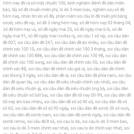
hôm nay đề ra số mấy chuẩn 100
,
kinh nghiệm đánh đề dàn miền
bắc
,
lấy số đề chuẩn miễn phí
,
lo de 3 mien bac
,
nghiên cứu số đề
hôm nay
,
nhắn tin xin số đề
,
phần mềm soi cầu lô đề miễn phí bằng
excel
,
siêu đề vip
,
số đề 3 càng hôm nay
,
số đề hôm nay 03 tháng 04
,
số đề hôm nay uv
,
số đề ngày mai 23
,
số đề ngày mai 6/6
,
số đề
ngày mai 91
,
số đề ngày mai i nutley nj
,
soi cầu 1 số vip
,
soi cầu dàn
đề 007
,
soi cầu dàn đề 247
,
soi cầu dàn đề ăn nhiều
,
soi cầu dàn đề
chính xác 100 10
,
soi cầu dàn đề chính xác 100 3 tháng
,
soi cầu dàn
đề chính xác 100 888
,
soi cầu dàn đề chính xác 100 98
,
soi cầu dàn
đề chính xác 100 xung
,
soi cầu dàn đề chính xác 50
,
soi cầu dàn đề
chính xác 88
,
soi cầu dàn đề chính xác giá rẻ
,
soi cầu dàn đề chính
xác khung 3 ngày
,
soi cầu dàn đề ơi
,
soi cầu dàn đề phía nam
,
soi cầu
dàn đề quan tài
,
soi cầu dàn đề siêu chuẩn chính xác nhất
,
soi cầu
dàn đề siêu chuẩn gì
,
soi cầu dàn đề siêu chuẩn ông bà
,
soi cầu dàn
đề siêu chuẩn số bất bại
,
soi cầu dàn đề tối nay 00-99
,
soi cầu dàn đề
tối nay âm bao nhiêu
,
soi cầu dàn đề xổ số 40 số
,
soi cầu dàn đề xổ
số 60
,
soi cầu dàn đề xổ số 90 ngày
,
soi cầu dàn đề xsmb 36 số nuôi
,
soi cầu dàn đề xsmb nam
,
soi cầu dàn đề xsmb ngày
,
soi cầu dàn đề
xsmb remix
,
soi cầu đề 8 số
,
soi cau lo de
,
soi cau lo de 3 mien bac
,
soi cau lo de 3 mien chinh xac nhat
,
soi cau lo de chinh xac nhat
,
soi