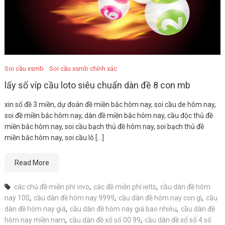
Soi cầu xsmb
Soi cầu xsmb chính xác
lấy số víp cầu loto siêu chuẩn dàn đề 8 con mb
xin số đề 3 miền, dự đoán đề miền bắc hôm nay, soi cầu de hôm nay,
soi đề miền bắc hôm nay, dàn đề miền bắc hôm nay, cầu độc thủ đề
miền bắc hôm nay, soi cầu bạch thủ đề hôm nay, soi bạch thủ đề
miền bắc hôm nay, soi cầu lô […]
Read More
các chủ đề miễn phí vivo
,
các đề miễn phí ielts
,
cầu dàn đề hôm
nay 100
,
cầu dàn đề hôm nay 9999
,
cầu dàn đề hôm nay con gì
,
cầu
dàn đề hôm nay giá
,
cầu dàn đề hôm nay giá bao nhiêu
,
cầu dàn đề
hôm nay miền nam
,
cầu dàn đề xổ số 00 99
,
cầu dàn đề xổ số 4 số