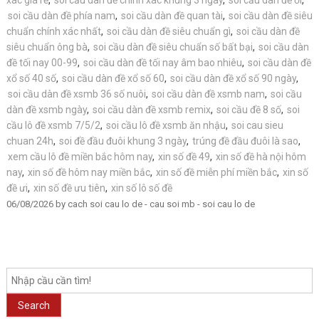
xác giá rẻ
,
soi cầu dàn đề chính xác khung 3 ngày
,
soi cầu dàn đề ơi
,
soi cầu dàn đề phía nam
,
soi cầu dàn đề quan tài
,
soi cầu dàn đề siêu
chuẩn chính xác nhất
,
soi cầu dàn đề siêu chuẩn gì
,
soi cầu dàn đề
siêu chuẩn ông bà
,
soi cầu dàn đề siêu chuẩn số bất bại
,
soi cầu dàn
đề tối nay 00-99
,
soi cầu dàn đề tối nay âm bao nhiêu
,
soi cầu dàn đề
xổ số 40 số
,
soi cầu dàn đề xổ số 60
,
soi cầu dàn đề xổ số 90 ngày
,
soi cầu dàn đề xsmb 36 số nuôi
,
soi cầu dàn đề xsmb nam
,
soi cầu
dàn đề xsmb ngày
,
soi cầu dàn đề xsmb remix
,
soi cầu đề 8 số
,
soi
cầu lô đề xsmb 7/5/2
,
soi cầu lô đề xsmb ăn nhậu
,
soi cau sieu
chuan 24h
,
soi đề đầu đuôi khung 3 ngày
,
trúng đề đầu đuôi là sao
,
xem cầu lô đề miền bắc hôm nay
,
xin số đề 49
,
xin số đề hà nội hôm
nay
,
xin số đề hôm nay miền bắc
,
xin số đề miễn phí miền bắc
,
xin số
đề ưi
,
xin số đề ưu tiên
,
xin số lô số đề
06/08/2026
by
cach soi cau lo de - cau soi mb - soi cau lo de
Search