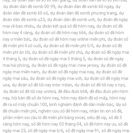
nay
,
dự đoán dàn đề xổ số tiền giang
,
dự đoán dàn đề xổ số yên bái
,
dự đoán dàn đề xsmb 00-99
,
dự đoán dàn đề xsmb 60 ngày
,
dự
đoán dàn đề xsmb 60 số
,
dự đoán dàn đề xsmb phương trang
,
dự
đoán dàn đề xsmb u23
,
dự đoán dàn đề xsmb ướt
,
dự đoán đề ngày
mai về bao nhiêu
,
dự đoán kết quả số đề hôm nay
,
dự đoán số đề
hôm nay 4 càng
,
dự đoán số đề hôm nay 666
,
dự đoán số đề hôm
nay ơ miền bắc
,
dự đoán số đề hôm nay online miễn phí
,
dự đoán số
đề miễn phí 4 số cuối
,
dự đoán số đề miễn phí 5/5
,
dự đoán số đề
miễn phí ăn tối
,
dự đoán số đề miễn phí chủ
,
dự đoán số đề ngày mai
4 tháng 5
,
dự đoán số đề ngày mai 5 tháng 5
,
dự đoán số đề ngày
mai hải phòng
,
dự đoán số đề ngày mai i new jersey
,
dự đoán số đề
ngày mai miền nam
,
dự đoán số đề ngày mai nay
,
dự đoán số đề
ngày mai sáu
,
dự đoán số đề ngày mai ướt
,
dự đoán số đề ngày mai
usa
,
dự đoán số đề tối nay inter milan
,
dự đoán số đề tối nay o nyc
,
dự đoán số đề tối nay united
,
đề đầu đuôi 668
,
đề đầu đuôi yên hôm
nay
,
hội bàn đề số de hôm nay
,
hôm nay đánh đề số mấy
,
hôm nay
đề ra số mấy chuẩn 100
,
kinh nghiệm đánh đề dàn miền bắc
,
lấy số
đề chuẩn miễn phí
,
nghiên cứu số đề hôm nay
,
nhắn tin xin số đề
,
phần mềm soi cầu lô đề miễn phí bằng excel
,
siêu đề vip
,
số đề 3
càng hôm nay
,
số đề hôm nay 03 tháng 04
,
số đề hôm nay uv
,
số đề
ngày mai 23
,
số đề ngày mai 6/6
,
số đề ngày mai 91
,
số đề ngày mai