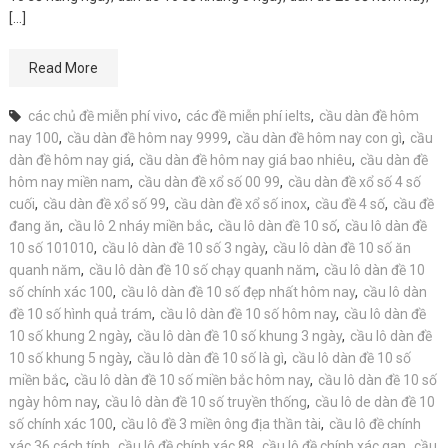
[…]
Read More
các chủ đề miễn phí vivo
,
các đề miễn phí ielts
,
cầu dàn đề hôm
nay 100
,
cầu dàn đề hôm nay 9999
,
cầu dàn đề hôm nay con gì
,
cầu
dàn đề hôm nay giá
,
cầu dàn đề hôm nay giá bao nhiêu
,
cầu dàn đề
hôm nay miền nam
,
cầu dàn đề xổ số 00 99
,
cầu dàn đề xổ số 4 số
cuối
,
cầu dàn đề xổ số 99
,
cầu dàn đề xổ số inox
,
cầu đề 4 số
,
cầu đề
đang ăn
,
cầu lô 2 nháy miền bắc
,
cầu lô dàn đề 10 số
,
cầu lô dàn đề
10 số 101010
,
cầu lô dàn đề 10 số 3 ngày
,
cầu lô dàn đề 10 số ăn
quanh năm
,
cầu lô dàn đề 10 số chạy quanh năm
,
cầu lô dàn đề 10
số chính xác 100
,
cầu lô dàn đề 10 số đẹp nhất hôm nay
,
cầu lô dàn
đề 10 số hình quả trám
,
cầu lô dàn đề 10 số hôm nay
,
cầu lô dàn đề
10 số khung 2 ngày
,
cầu lô dàn đề 10 số khung 3 ngày
,
cầu lô dàn đề
10 số khung 5 ngày
,
cầu lô dàn đề 10 số là gì
,
cầu lô dàn đề 10 số
miền bắc
,
cầu lô dàn đề 10 số miền bắc hôm nay
,
cầu lô dàn đề 10 số
ngày hôm nay
,
cầu lô dàn đề 10 số truyền thống
,
cầu lô de dàn đề 10
số chính xác 100
,
cầu lô đề 3 miền ông địa thần tài
,
cầu lô đề chính
xác 36 cách tính
,
cầu lô đề chính xác 88
,
cầu lô đề chính xác gan
,
cầu