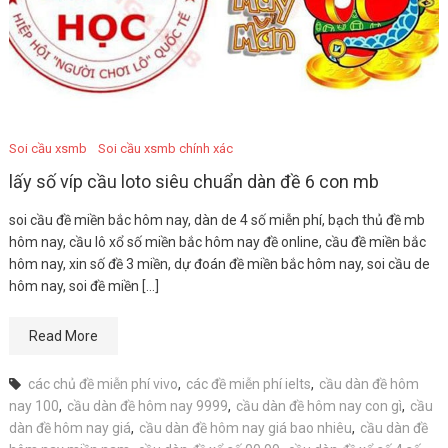
Soi cầu xsmb
Soi cầu xsmb chính xác
lấy số víp cầu loto siêu chuẩn dàn đề 6 con mb
soi cầu đề miền bắc hôm nay, dàn de 4 số miễn phí, bạch thủ đề mb
hôm nay, cầu lô xổ số miền bắc hôm nay đề online, cầu đề miền bắc
hôm nay, xin số đề 3 miền, dự đoán đề miền bắc hôm nay, soi cầu de
hôm nay, soi đề miền […]
Read More
các chủ đề miễn phí vivo
,
các đề miễn phí ielts
,
cầu dàn đề hôm
nay 100
,
cầu dàn đề hôm nay 9999
,
cầu dàn đề hôm nay con gì
,
cầu
dàn đề hôm nay giá
,
cầu dàn đề hôm nay giá bao nhiêu
,
cầu dàn đề