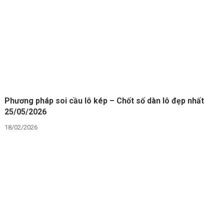
Phương pháp soi cầu lô kép – Chốt số dàn lô đẹp nhất
25/05/2026
18/02/2026