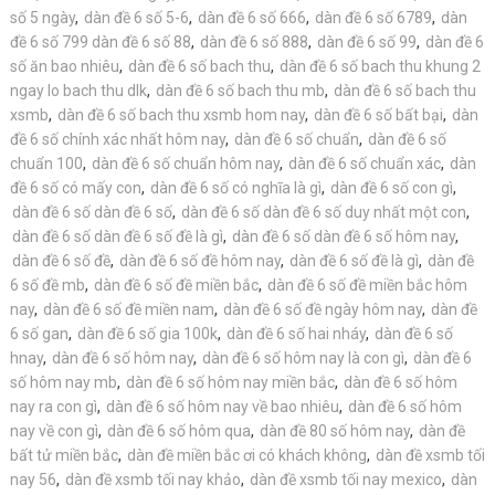
số 5 ngày
,
dàn đề 6 số 5-6
,
dàn đề 6 số 666
,
dàn đề 6 số 6789
,
dàn
đề 6 số 799 dàn đề 6 số 88
,
dàn đề 6 số 888
,
dàn đề 6 số 99
,
dàn đề 6
số ăn bao nhiêu
,
dàn đề 6 số bach thu
,
dàn đề 6 số bach thu khung 2
ngay lo bach thu dlk
,
dàn đề 6 số bach thu mb
,
dàn đề 6 số bach thu
xsmb
,
dàn đề 6 số bach thu xsmb hom nay
,
dàn đề 6 số bất bại
,
dàn
đề 6 số chính xác nhất hôm nay
,
dàn đề 6 số chuẩn
,
dàn đề 6 số
chuẩn 100
,
dàn đề 6 số chuẩn hôm nay
,
dàn đề 6 số chuẩn xác
,
dàn
đề 6 số có mấy con
,
dàn đề 6 số có nghĩa là gì
,
dàn đề 6 số con gì
,
dàn đề 6 số dàn đề 6 số
,
dàn đề 6 số dàn đề 6 số duy nhất một con
,
dàn đề 6 số dàn đề 6 số đề là gì
,
dàn đề 6 số dàn đề 6 số hôm nay
,
dàn đề 6 số đề
,
dàn đề 6 số đề hôm nay
,
dàn đề 6 số đề là gì
,
dàn đề
6 số đề mb
,
dàn đề 6 số đề miền bắc
,
dàn đề 6 số đề miền bắc hôm
nay
,
dàn đề 6 số đề miền nam
,
dàn đề 6 số đề ngày hôm nay
,
dàn đề
6 số gan
,
dàn đề 6 số gia 100k
,
dàn đề 6 số hai nháy
,
dàn đề 6 số
hnay
,
dàn đề 6 số hôm nay
,
dàn đề 6 số hôm nay là con gì
,
dàn đề 6
số hôm nay mb
,
dàn đề 6 số hôm nay miền bắc
,
dàn đề 6 số hôm
nay ra con gì
,
dàn đề 6 số hôm nay về bao nhiêu
,
dàn đề 6 số hôm
nay về con gì
,
dàn đề 6 số hôm qua
,
dàn đề 80 số hôm nay
,
dàn đề
bất tử miền bắc
,
dàn đề miền bắc ơi có khách không
,
dàn đề xsmb tối
nay 56
,
dàn đề xsmb tối nay khảo
,
dàn đề xsmb tối nay mexico
,
dàn