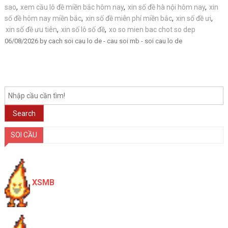
sao
,
xem cầu lô đề miền bắc hôm nay
,
xin số đề hà nội hôm nay
,
xin
số đề hôm nay miền bắc
,
xin số đề miễn phí miền bắc
,
xin số đề ưi
,
xin số đề ưu tiên
,
xin số lô số đề
,
xo so mien bac chot so dep
06/08/2026
by
cach soi cau lo de - cau soi mb - soi cau lo de
Search
SOI CẦU
XSMB