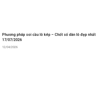
Phương pháp soi cầu lô kép – Chốt số dàn lô đẹp nhất
17/07/2026
12/04/2026