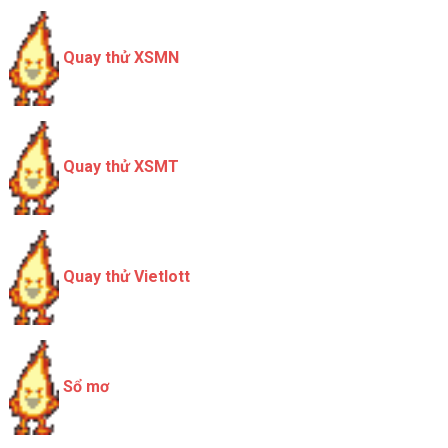
Quay thử XSMN
Quay thử XSMT
Quay thử Vietlott
Sổ mơ