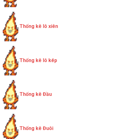
Thống kê lô xiên
Thống kê lô kép
Thống kê Đầu
Thống kê Đuôi