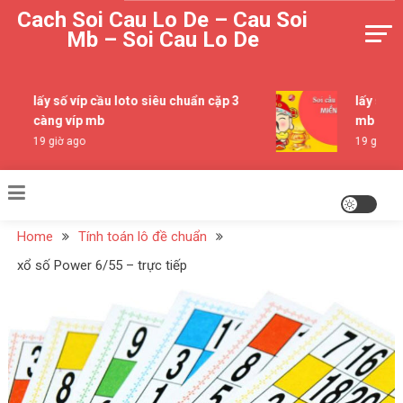
Skip
Cach Soi Cau Lo De – Cau Soi
to
Mb – Soi Cau Lo De
content
lấy số víp cầu loto siêu chuẩn cặp 3
lấy số víp
càng víp mb
mb
19 giờ ago
19 giờ ago
Home
Tính toán lô đề chuẩn
xổ số Power 6/55 – trực tiếp