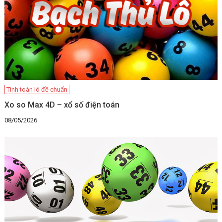
Tính toán lô đề chuẩn
Xo so Max 4D – xổ số điện toán
08/05/2026