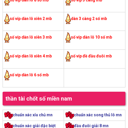
số víp dàn lô xiên 2 mb
dàn 3 càng 2 số mb
số víp dàn lô xiên 3 mb
số víp dàn lô 10 số mb
số víp dàn lô xiên 4 mb
số víp đề đầu đuôi mb
số víp dàn lô 6 số mb
thần tài chốt số miền nam
chuẩn xác xỉu chủ mn
chuẩn xác song thủ lô mn
chuẩn xác giải đặc biệt
đầu đuôi giải 8 mn