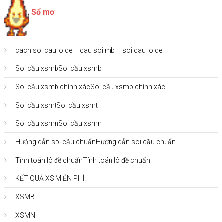
Sổ mơ
cach soi cau lo de – cau soi mb – soi cau lo de
Soi cầu xsmb
Soi cầu xsmb
Soi cầu xsmb chính xác
Soi cầu xsmb chính xác
Soi cầu xsmt
Soi cầu xsmt
Soi cầu xsmn
Soi cầu xsmn
Hướng dẫn soi cầu chuẩn
Hướng dẫn soi cầu chuẩn
Tính toán lô đề chuẩn
Tính toán lô đề chuẩn
KẾT QUẢ XS MIỄN PHÍ
XSMB
XSMN