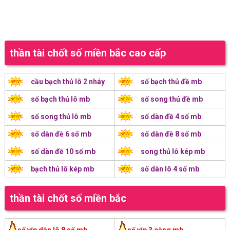
thần tài chốt số miền bắc cao cấp
cầu bạch thủ lô 2 nháy
số bạch thủ đề mb
số bạch thủ lô mb
số song thủ đề mb
số song thủ lô mb
số dàn đề 4 số mb
số dàn đề 6 số mb
số dàn đề 8 số mb
số dàn đề 10 số mb
song thủ lô kép mb
bạch thủ lô kép mb
số dàn lô 4 số mb
thần tài chốt số miền bắc
số víp dàn lô 8 số mb
số víp 3 càng mb