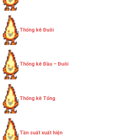
Thống kê Đuôi
Thống kê Đầu – Đuôi
Thống kê Tổng
Tần suất xuất hiện