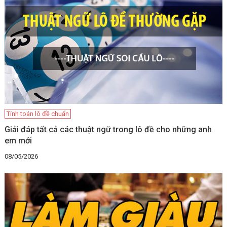
Tính toán lô đề chuẩn
Giải đáp tất cả các thuật ngữ trong lô đề cho những anh
em mới
08/05/2026