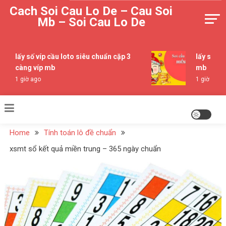
Skip
Cach Soi Cau Lo De – Cau Soi
to
Mb – Soi Cau Lo De
content
lấy số víp cầu loto siêu chuẩn cặp 3
lấy số víp c
càng víp mb
mb
1 giờ ago
1 giờ ago
Home
Tính toán lô đề chuẩn
xsmt sổ kết quả miền trung – 365 ngày chuẩn