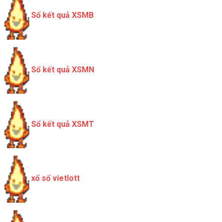
Sổ kết quả XSMB
Sổ kết quả XSMN
Sổ kết quả XSMT
xổ số vietlott