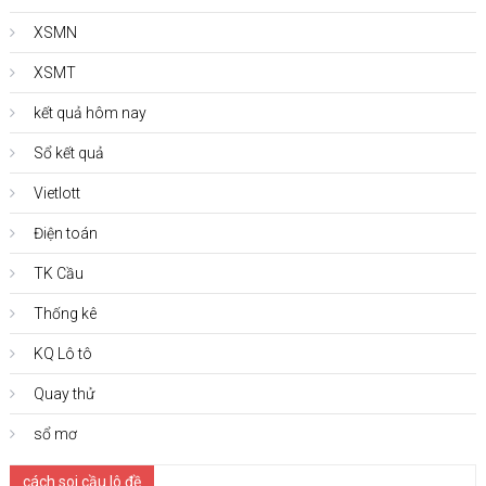
XSMN
XSMT
kết quả hôm nay
Sổ kết quả
Vietlott
Điện toán
TK Cầu
Thống kê
KQ Lô tô
Quay thử
sổ mơ
cách soi cầu lô đề