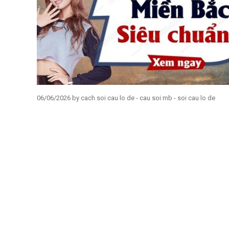
06/06/2026
by
cach soi cau lo de - cau soi mb - soi cau lo de