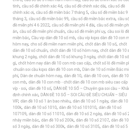
tính
,
cầu số đề chính xác 4d
,
cầu số đề chính xác dài
,
cầu số đề
chính xác ơi
,
cầu số đề miền bắc 7 tháng 5
,
cầu số đề miền bắc 9
tháng 3
,
cầu số đề miền bắc 99
,
cầu số đề miền bắc extra
,
cầu s
đề miễn phí 4 6 2022
,
cầu số đề miễn phí 4 đài
,
cầu số đề miễn ph
ăn
,
cầu số đề miễn phí chuẩn
,
cầu số đề miễn phí uy
,
cầu soi lô đ
miền bắc
,
Cầu vip dàn đề 10 số mb
,
cầu víp kqxs dàn đề 10 con 
hôm nay
,
cho số đề miền nam miễn phí
,
chốt dàn đề 10 số
,
chốt
dàn đề 10 số chuẩn
,
chốt dàn đề 10 số hôm nay
,
chốt dàn đề 10 
khung 2 ngày
,
chốt dàn đề 10 số khung 3 ngày
,
chốt dàn đề 10 số
gì
,
chốt hôm nay dàn đề 10 con mb cao cấp
,
chốt số lô đề miễn p
chuẩn soi cầu kqxs dàn đề 10 con mb
,
Dàn de 10 số miền Bắc m
phí
,
Dàn de chuẩn hôm nay
,
dàn đề 10
,
dàn đề 10 con
,
dàn đề 10
con mb
,
dàn đề 10 con mb - chốt dàn đề 10 con mb siêu cao cấp
víp - soi
,
dàn đề 10 số
,
DÀN ĐỀ 10 SỐ – Chuyên gia soi cầu – Kh
định chính xác
,
DÀN ĐỀ 10 SỐ – SOI CẦU ĐỀ SIÊU CHUẨN – SIÊU
VIP
,
dàn đề 10 số 1 ăn bao nhiêu
,
dàn đề 10 số 1 ngày
,
dàn đề 10
100k
,
dàn đề 10 số 1010
,
dàn đề 10 số 101010
,
dàn đề 10 số
107109
,
dàn đề 10 số 11010
,
dàn đề 10 số 2 ngày
,
dàn đề 10 số 
nháy miền bắc
,
dàn đề 10 số 200k
,
dàn đề 10 số 2107
,
dàn đề 10
số 3 ngày
,
dàn đề 10 số 300k
,
dàn đề 10 số 3105
,
dàn đề 10 số 5