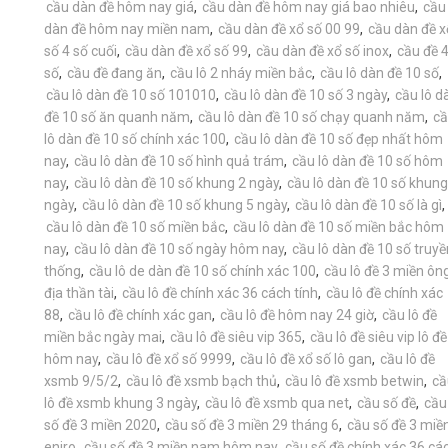
cầu dàn đề hôm nay giá
,
cầu dàn đề hôm nay giá bao nhiêu
,
cầu
dàn đề hôm nay miền nam
,
cầu dàn đề xổ số 00 99
,
cầu dàn đề x
số 4 số cuối
,
cầu dàn đề xổ số 99
,
cầu dàn đề xổ số inox
,
cầu đề 
số
,
cầu đề đang ăn
,
cầu lô 2 nháy miền bắc
,
cầu lô dàn đề 10 số
,
cầu lô dàn đề 10 số 101010
,
cầu lô dàn đề 10 số 3 ngày
,
cầu lô d
đề 10 số ăn quanh năm
,
cầu lô dàn đề 10 số chạy quanh năm
,
c
lô dàn đề 10 số chính xác 100
,
cầu lô dàn đề 10 số đẹp nhất hôm
nay
,
cầu lô dàn đề 10 số hình quả trám
,
cầu lô dàn đề 10 số hôm
nay
,
cầu lô dàn đề 10 số khung 2 ngày
,
cầu lô dàn đề 10 số khung
ngày
,
cầu lô dàn đề 10 số khung 5 ngày
,
cầu lô dàn đề 10 số là gì
,
cầu lô dàn đề 10 số miền bắc
,
cầu lô dàn đề 10 số miền bắc hôm
nay
,
cầu lô dàn đề 10 số ngày hôm nay
,
cầu lô dàn đề 10 số truyề
thống
,
cầu lô de dàn đề 10 số chính xác 100
,
cầu lô đề 3 miền ôn
địa thần tài
,
cầu lô đề chính xác 36 cách tính
,
cầu lô đề chính xác
88
,
cầu lô đề chính xác gan
,
cầu lô đề hôm nay 24 giờ
,
cầu lô đề
miền bắc ngày mai
,
cầu lô đề siêu vip 365
,
cầu lô đề siêu vip lô đề
hôm nay
,
cầu lô đề xổ số 9999
,
cầu lô đề xổ số lô gan
,
cầu lô đề
xsmb 9/5/2
,
cầu lô đề xsmb bạch thủ
,
cầu lô đề xsmb betwin
,
cầ
lô đề xsmb khung 3 ngày
,
cầu lô đề xsmb qua net
,
cầu số đề
,
cầu
số đề 3 miền 2020
,
cầu số đề 3 miền 29 tháng 6
,
cầu số đề 3 miề
eniro
,
cầu số đề 3 miền nam hôm nay
,
cầu số đề chính xác 36 cá