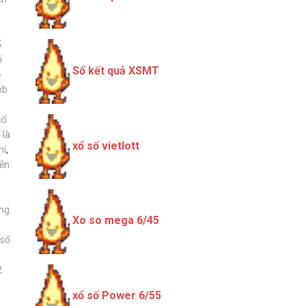
ố
í
Sổ kết quả XSMT
ề
mb
số
 là
xổ số vietlott
hí
,
iễn
ẳng
Xo so mega 6/45
 số
2
xổ số Power 6/55