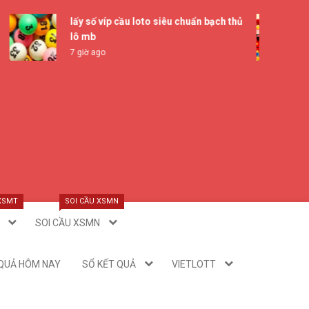
lấy số víp cầu loto siêu chuẩn bạch thủ
l
lô mb
l
7 giờ ago
7
 XSMT
SOI CẦU XSMN
SOI CẦU XSMN
QUẢ HÔM NAY
SỔ KẾT QUẢ
VIETLOTT