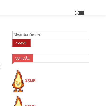
Search
SOI CẦU
,
ố
XSMB
m