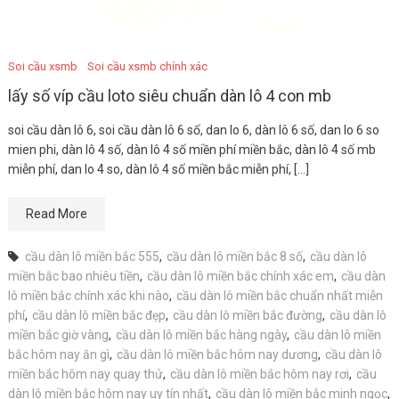
Soi cầu xsmb
Soi cầu xsmb chính xác
lấy số víp cầu loto siêu chuẩn dàn lô 4 con mb
soi cầu dàn lô 6, soi cầu dàn lô 6 số, dan lo 6, dàn lô 6 số, dan lo 6 so
mien phi, dàn lô 4 số, dàn lô 4 số miền phí miền bắc, dàn lô 4 số mb
miễn phí, dan lo 4 so, dàn lô 4 số miền bắc miễn phí, […]
Read More
cầu dàn lô miền bắc 555
,
cầu dàn lô miền bắc 8 số
,
cầu dàn lô
miền bắc bao nhiêu tiền
,
cầu dàn lô miền bắc chính xác em
,
cầu dàn
lô miền bắc chính xác khi nào
,
cầu dàn lô miền bắc chuẩn nhất miễn
phí
,
cầu dàn lô miền bắc đẹp
,
cầu dàn lô miền bắc đường
,
cầu dàn lô
miền bắc giờ vàng
,
cầu dàn lô miền bắc hàng ngày
,
cầu dàn lô miền
bắc hôm nay ăn gì
,
cầu dàn lô miền bắc hôm nay dương
,
cầu dàn lô
miền bắc hôm nay quay thử
,
cầu dàn lô miền bắc hôm nay rơi
,
cầu
dàn lô miền bắc hôm nay uy tín nhất
,
cầu dàn lô miền bắc minh ngọc
,