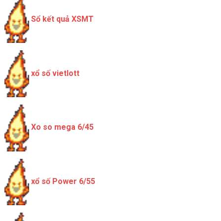
Sổ kết quả XSMT
xổ số vietlott
Xo so mega 6/45
xổ số Power 6/55