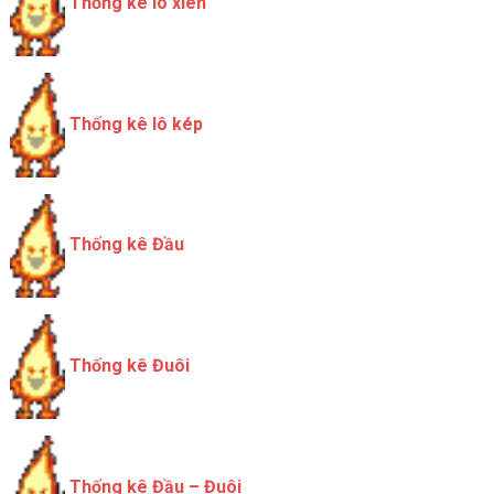
Thống kê lô xiên
Thống kê lô kép
Thống kê Đầu
Thống kê Đuôi
Thống kê Đầu – Đuôi