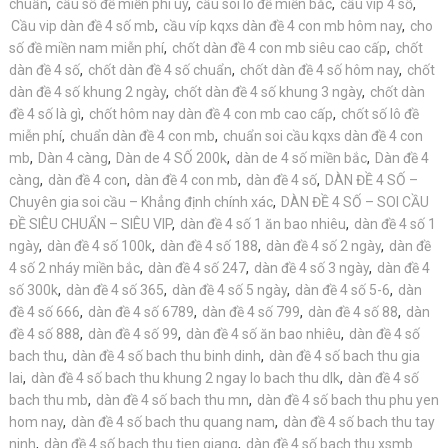
chuẩn
,
cầu số đề miễn phí uy
,
cầu soi lô đề miền bắc
,
cầu vip 4 số
,
Cầu vip dàn đề 4 số mb
,
cầu víp kqxs dàn đề 4 con mb hôm nay
,
cho
số đề miền nam miễn phí
,
chốt dàn đề 4 con mb siêu cao cấp
,
chốt
dàn đề 4 số
,
chốt dàn đề 4 số chuẩn
,
chốt dàn đề 4 số hôm nay
,
chốt
dàn đề 4 số khung 2 ngày
,
chốt dàn đề 4 số khung 3 ngày
,
chốt dàn
đề 4 số là gì
,
chốt hôm nay dàn đề 4 con mb cao cấp
,
chốt số lô đề
miễn phí
,
chuẩn dàn đề 4 con mb
,
chuẩn soi cầu kqxs dàn đề 4 con
mb
,
Dàn 4 càng
,
Dàn de 4 SỐ 200k
,
dàn de 4 số miền bắc
,
Dàn đề 4
càng
,
dàn đề 4 con
,
dàn đề 4 con mb
,
dàn đề 4 số
,
DÀN ĐỀ 4 SỐ –
Chuyên gia soi cầu – Khẳng định chính xác
,
DÀN ĐỀ 4 SỐ – SOI CẦU
ĐỀ SIÊU CHUẨN – SIÊU VIP
,
dàn đề 4 số 1 ăn bao nhiêu
,
dàn đề 4 số 1
ngày
,
dàn đề 4 số 100k
,
dàn đề 4 số 188
,
dàn đề 4 số 2 ngày
,
dàn đề
4 số 2 nháy miền bắc
,
dàn đề 4 số 247
,
dàn đề 4 số 3 ngày
,
dàn đề 4
số 300k
,
dàn đề 4 số 365
,
dàn đề 4 số 5 ngày
,
dàn đề 4 số 5-6
,
dàn
đề 4 số 666
,
dàn đề 4 số 6789
,
dàn đề 4 số 799
,
dàn đề 4 số 88
,
dàn
đề 4 số 888
,
dàn đề 4 số 99
,
dàn đề 4 số ăn bao nhiêu
,
dàn đề 4 số
bach thu
,
dàn đề 4 số bach thu binh dinh
,
dàn đề 4 số bach thu gia
lai
,
dàn đề 4 số bach thu khung 2 ngay lo bach thu dlk
,
dàn đề 4 số
bach thu mb
,
dàn đề 4 số bach thu mn
,
dàn đề 4 số bach thu phu yen
hom nay
,
dàn đề 4 số bach thu quang nam
,
dàn đề 4 số bach thu tay
ninh
,
dàn đề 4 số bach thu tien giang
,
dàn đề 4 số bach thu xsmb