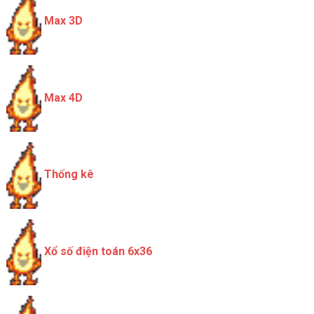
Max 3D
Max 4D
Thống kê
Xổ số điện toán 6x36