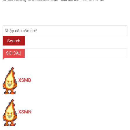
Search
SOI CẦU
XSMB
XSMN