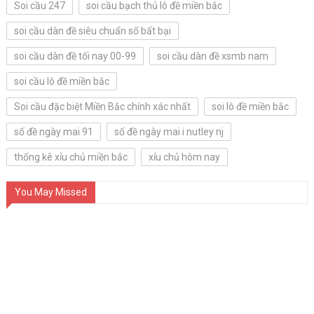
Soi cầu 247
soi cầu bạch thủ lô đề miền bắc
soi cầu dàn đề siêu chuẩn số bất bại
soi cầu dàn đề tối nay 00-99
soi cầu dàn đề xsmb nam
soi cầu lô đề miền bắc
Soi cầu đặc biệt Miền Bắc chính xác nhất
soi lô đề miền bắc
số đề ngày mai 91
số đề ngày mai i nutley nj
thống kê xỉu chủ miền bắc
xỉu chủ hôm nay
You May Missed