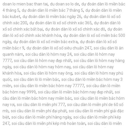
doan lo mien bac than tai
,
du doan so lo de
,
dự đoán dàn lô miền bắc
4 tháng 5
,
dự đoán dàn lô miền bắc 7 tháng 5
,
dự đoán dàn lô miền
bắc kubet
,
dự đoán dàn lô miền bắc ngày 26
,
dự đoán dàn lô xổ số
chính xác 200
,
dự đoán dàn lô xổ số chính xác 365
,
dự đoán dàn lô
xổ số chính xác bất bại
,
dự đoán dàn lô xổ số chính xác đô
,
dự đoán
dàn lô xổ số chính xác khánh hòa
,
dự đoán dàn lô xổ số miền bắc 500
ngày
,
dự đoán dàn lô xổ số miền bắc extra
,
dự đoán dàn lô xổ số
miền bắc r 9
,
dự đoán dàn lô xổ số siêu chuẩn 247
,
soi cầu dàn lô ăn
quanh năm
,
soi cầu dàn lô hôm nay 24
,
soi cầu dàn lô hôm nay
7777
,
soi cầu dàn lô hôm nay đẹp nhất
,
soi cầu dàn lô hôm nay hàng
ngày
,
soi cầu dàn lô hôm nay hôm nay
,
soi cầu dàn lô hôm nay
khánh hòa
,
soi cầu dàn lô hôm nay ông
,
soi cầu dàn lô hôm nay phú
quốc
,
soi cầu dàn lô lô miền bắc
,
soi cầu dàn lô miền bắc hôm nay 3
miền
,
soi cầu dàn lô miền bắc hôm nay 77777
,
soi cầu dàn lô miền
bắc hôm nay 9999
,
soi cầu dàn lô miền bắc hôm nay đẹp nhất
,
soi
cầu dàn lô miền bắc hôm nay miền bắc
,
soi cầu dàn lô miền bắc hôm
nay rơi
,
soi cầu dàn lô miễn phí 777
,
soi cầu dàn lô miễn phí de 60 số
mb
,
soi cầu dàn lô miễn phí đại phát
,
soi cầu dàn lô miễn phí giải đặc
biệt
,
soi cầu dàn lô miễn phí hàng ngày
,
soi cầu dàn lô miễn phí kép
247
,
soi cầu dàn lô miễn phí kép mb hoàn toàn
,
soi cầu dàn lô miễn