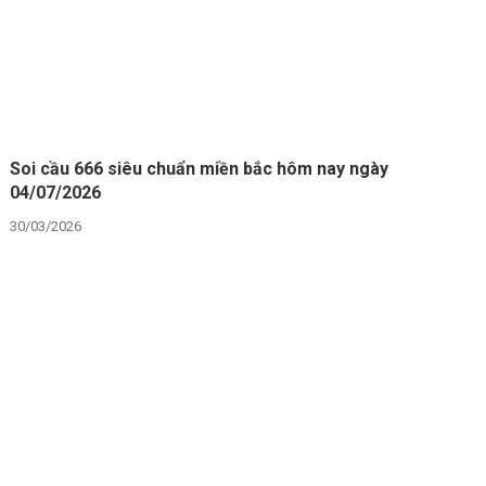
Soi cầu 666 siêu chuẩn miền bắc hôm nay ngày
04/07/2026
30/03/2026