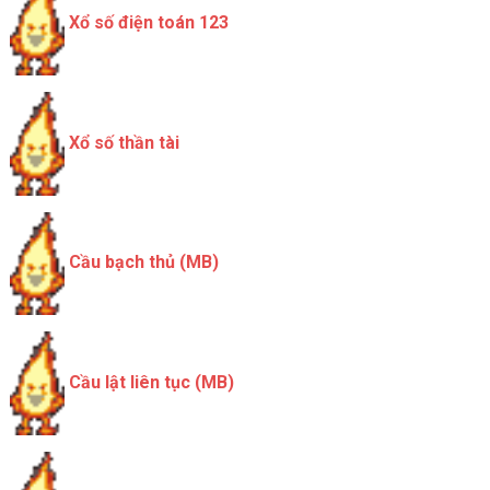
Xổ số điện toán 123
Xổ số thần tài
Cầu bạch thủ (MB)
Cầu lật liên tục (MB)