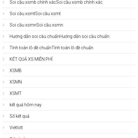
Soi cầu xsmb chính xác
Soi cầu xsmb chính xác
Soi cầu xsmt
Soi cầu xsmt
Soi cầu xsmn
Soi cầu xsmn
Hướng dẫn soi cầu chuẩn
Hướng dẫn soi cầu chuẩn
Tính toán lô đề chuẩn
Tính toán lô đề chuẩn
KẾT QUẢ XS MIỄN PHÍ
XSMB
XSMN
XSMT
kết quả hôm nay
Sổ kết quả
Vietlott