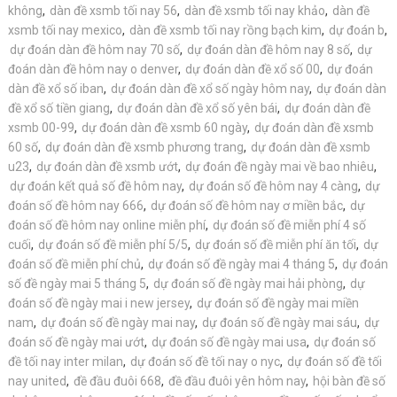
không
,
dàn đề xsmb tối nay 56
,
dàn đề xsmb tối nay khảo
,
dàn đề
xsmb tối nay mexico
,
dàn đề xsmb tối nay rồng bạch kim
,
dự đoán b
,
dự đoán dàn đề hôm nay 70 số
,
dự đoán dàn đề hôm nay 8 số
,
dự
đoán dàn đề hôm nay o denver
,
dự đoán dàn đề xổ số 00
,
dự đoán
dàn đề xổ số iban
,
dự đoán dàn đề xổ số ngày hôm nay
,
dự đoán dàn
đề xổ số tiền giang
,
dự đoán dàn đề xổ số yên bái
,
dự đoán dàn đề
xsmb 00-99
,
dự đoán dàn đề xsmb 60 ngày
,
dự đoán dàn đề xsmb
60 số
,
dự đoán dàn đề xsmb phương trang
,
dự đoán dàn đề xsmb
u23
,
dự đoán dàn đề xsmb ướt
,
dự đoán đề ngày mai về bao nhiêu
,
dự đoán kết quả số đề hôm nay
,
dự đoán số đề hôm nay 4 càng
,
dự
đoán số đề hôm nay 666
,
dự đoán số đề hôm nay ơ miền bắc
,
dự
đoán số đề hôm nay online miễn phí
,
dự đoán số đề miễn phí 4 số
cuối
,
dự đoán số đề miễn phí 5/5
,
dự đoán số đề miễn phí ăn tối
,
dự
đoán số đề miễn phí chủ
,
dự đoán số đề ngày mai 4 tháng 5
,
dự đoán
số đề ngày mai 5 tháng 5
,
dự đoán số đề ngày mai hải phòng
,
dự
đoán số đề ngày mai i new jersey
,
dự đoán số đề ngày mai miền
nam
,
dự đoán số đề ngày mai nay
,
dự đoán số đề ngày mai sáu
,
dự
đoán số đề ngày mai ướt
,
dự đoán số đề ngày mai usa
,
dự đoán số
đề tối nay inter milan
,
dự đoán số đề tối nay o nyc
,
dự đoán số đề tối
nay united
,
đề đầu đuôi 668
,
đề đầu đuôi yên hôm nay
,
hội bàn đề số