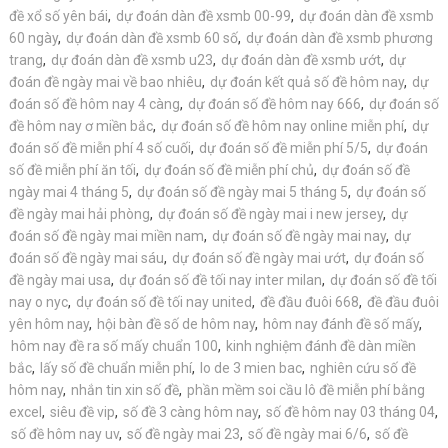
đề xổ số yên bái
,
dự đoán dàn đề xsmb 00-99
,
dự đoán dàn đề xsmb
60 ngày
,
dự đoán dàn đề xsmb 60 số
,
dự đoán dàn đề xsmb phương
trang
,
dự đoán dàn đề xsmb u23
,
dự đoán dàn đề xsmb ướt
,
dự
đoán đề ngày mai về bao nhiêu
,
dự đoán kết quả số đề hôm nay
,
dự
đoán số đề hôm nay 4 càng
,
dự đoán số đề hôm nay 666
,
dự đoán số
đề hôm nay ơ miền bắc
,
dự đoán số đề hôm nay online miễn phí
,
dự
đoán số đề miễn phí 4 số cuối
,
dự đoán số đề miễn phí 5/5
,
dự đoán
số đề miễn phí ăn tối
,
dự đoán số đề miễn phí chủ
,
dự đoán số đề
ngày mai 4 tháng 5
,
dự đoán số đề ngày mai 5 tháng 5
,
dự đoán số
đề ngày mai hải phòng
,
dự đoán số đề ngày mai i new jersey
,
dự
đoán số đề ngày mai miền nam
,
dự đoán số đề ngày mai nay
,
dự
đoán số đề ngày mai sáu
,
dự đoán số đề ngày mai ướt
,
dự đoán số
đề ngày mai usa
,
dự đoán số đề tối nay inter milan
,
dự đoán số đề tối
nay o nyc
,
dự đoán số đề tối nay united
,
đề đầu đuôi 668
,
đề đầu đuôi
yên hôm nay
,
hội bàn đề số de hôm nay
,
hôm nay đánh đề số mấy
,
hôm nay đề ra số mấy chuẩn 100
,
kinh nghiệm đánh đề dàn miền
bắc
,
lấy số đề chuẩn miễn phí
,
lo de 3 mien bac
,
nghiên cứu số đề
hôm nay
,
nhắn tin xin số đề
,
phần mềm soi cầu lô đề miễn phí bằng
excel
,
siêu đề vip
,
số đề 3 càng hôm nay
,
số đề hôm nay 03 tháng 04
,
số đề hôm nay uv
,
số đề ngày mai 23
,
số đề ngày mai 6/6
,
số đề