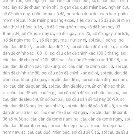
chuẩn 100
,
kinh nghiệm đánh đề dàn miền bắc
,
kqxs dau duoi mien
bac
,
lấy số đề chuẩn miễn phí
,
lô gan đầu đuôi miền bắc
,
nghiên cứu
số đề hôm nay
,
nhắn tin xin số đề
,
nuoi dau duoi de mien bac
,
phần
mềm soi cầu lô đề miễn phí bằng excel
,
siêu đề vip
,
số đầu đuôi miền
bắc thứ tư hàng tuần
,
số đề 3 càng hôm nay
,
số đề hôm nay 03
tháng 04
,
số đề hôm nay uv
,
số đề ngày mai 23
,
số đề ngày mai 6/6
,
số đề ngày mai 91
,
số đề ngày mai i nutley nj
,
soi cầu 1 số vip
,
soi
cầu dàn đề 007
,
soi cầu dàn đề 247
,
soi cầu dàn đề ăn nhiều
,
soi cầu
dàn đề chính xác 100 10
,
soi cầu dàn đề chính xác 100 3 tháng
,
soi
cầu dàn đề chính xác 100 888
,
soi cầu dàn đề chính xác 100 98
,
soi
cầu dàn đề chính xác 100 xung
,
soi cầu dàn đề chính xác 50
,
soi cầu
dàn đề chính xác 88
,
soi cầu dàn đề chính xác giá rẻ
,
soi cầu dàn đề
chính xác khung 3 ngày
,
soi cầu dàn đề ơi
,
soi cầu dàn đề phía nam
,
soi cầu dàn đề quan tài
,
soi cầu dàn đề siêu chuẩn chính xác nhất
,
soi cầu dàn đề siêu chuẩn gì
,
soi cầu dàn đề siêu chuẩn ông bà
,
soi
cầu dàn đề siêu chuẩn số bất bại
,
soi cầu dàn đề tối nay 00-99
,
soi
cầu dàn đề tối nay âm bao nhiêu
,
soi cầu dàn đề xổ số 40 số
,
soi cầu
dàn đề xổ số 60
,
soi cầu dàn đề xổ số 90 ngày
,
soi cầu dàn đề xsmb
36 số nuôi
,
soi cầu dàn đề xsmb nam
,
soi cầu dàn đề xsmb ngày
,
soi
cầu dàn đề xsmb remix
,
soi cau de dep nhat
,
soi cau de dep nhat
hom nay
,
soi cầu đầu đuôi miền bắc
,
soi cầu đề 8 số
,
soi cầu đề đầu