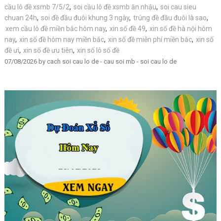
cầu lô đề xsmb 7/5/2
,
soi cầu lô đề xsmb ăn nhậu
,
soi cau sieu
chuan 24h
,
soi đề đầu đuôi khung 3 ngày
,
trúng đề đầu đuôi là sao
,
xem cầu lô đề miền bắc hôm nay
,
xin số đề 49
,
xin số đề hà nội hôm
nay
,
xin số đề hôm nay miền bắc
,
xin số đề miễn phí miền bắc
,
xin số
đề ưi
,
xin số đề ưu tiên
,
xin số lô số đề
07/08/2026
by
cach soi cau lo de - cau soi mb - soi cau lo de