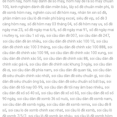
de hôm nay
,
hôm nay đánh đề số mấy
,
hôm nay đề ra số mấy chuẩn
100
,
kinh nghiệm đánh đề dàn miền bắc
,
lấy số đề chuẩn miễn phí
,
lô
đề xsmb hôm nay
,
nghiên cứu số đề hôm nay
,
nhắn tin xin số đề
,
phần mềm soi cầu lô đề miễn phí bằng excel
,
siêu đề vip
,
số đề 3
càng hôm nay
,
số đề hôm nay 03 tháng 04
,
số đề hôm nay uv
,
số đề
ngày mai 23
,
số đề ngày mai 6/6
,
số đề ngày mai 91
,
số đề ngày mai
i nutley nj
,
soi cầu 1 số vip
,
soi cầu dàn đề 007
,
soi cầu dàn đề 247
,
soi cầu dàn đề ăn nhiều
,
soi cầu dàn đề chính xác 100 10
,
soi cầu
dàn đề chính xác 100 3 tháng
,
soi cầu dàn đề chính xác 100 888
,
soi
cầu dàn đề chính xác 100 98
,
soi cầu dàn đề chính xác 100 xung
,
soi
cầu dàn đề chính xác 50
,
soi cầu dàn đề chính xác 88
,
soi cầu dàn đề
chính xác giá rẻ
,
soi cầu dàn đề chính xác khung 3 ngày
,
soi cầu dàn
đề ơi
,
soi cầu dàn đề phía nam
,
soi cầu dàn đề quan tài
,
soi cầu dàn
đề siêu chuẩn chính xác nhất
,
soi cầu dàn đề siêu chuẩn gì
,
soi cầu
dàn đề siêu chuẩn ông bà
,
soi cầu dàn đề siêu chuẩn số bất bại
,
soi
cầu dàn đề tối nay 00-99
,
soi cầu dàn đề tối nay âm bao nhiêu
,
soi
cầu dàn đề xổ số 40 số
,
soi cầu dàn đề xổ số 60
,
soi cầu dàn đề xổ số
90 ngày
,
soi cầu dàn đề xsmb 36 số nuôi
,
soi cầu dàn đề xsmb nam
,
soi cầu dàn đề xsmb ngày
,
soi cầu dàn đề xsmb remix
,
soi cầu đề 8
số
,
soi cau lo de xsmb chinh xac nhat
,
soi cầu lô đề xsmb
,
soi cầu lô
đề xsmb 7/5/2
,
soi cầu lô đề xsmb ăn nhậu
,
soi cầu lô đề xsmb hôm