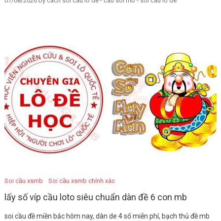
07/08/2026
by
cach soi cau lo de - cau soi mb - soi cau lo de
Soi cầu xsmb
Soi cầu xsmb chính xác
lấy số víp cầu loto siêu chuẩn dàn đề 6 con mb
soi cầu đề miền bắc hôm nay, dàn de 4 số miễn phí, bạch thủ đề mb