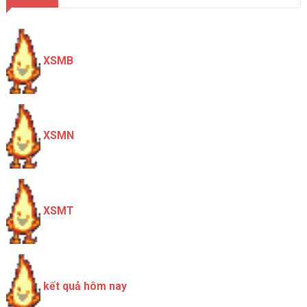
XSMB
XSMN
XSMT
kết quả hôm nay