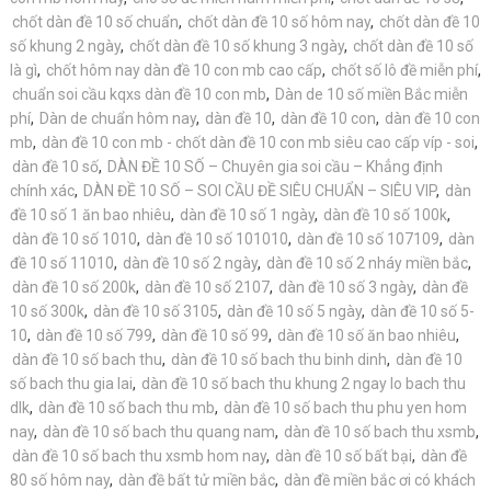
chốt dàn đề 10 số chuẩn
,
chốt dàn đề 10 số hôm nay
,
chốt dàn đề 10
số khung 2 ngày
,
chốt dàn đề 10 số khung 3 ngày
,
chốt dàn đề 10 số
là gì
,
chốt hôm nay dàn đề 10 con mb cao cấp
,
chốt số lô đề miễn phí
,
chuẩn soi cầu kqxs dàn đề 10 con mb
,
Dàn de 10 số miền Bắc miễn
phí
,
Dàn de chuẩn hôm nay
,
dàn đề 10
,
dàn đề 10 con
,
dàn đề 10 con
mb
,
dàn đề 10 con mb - chốt dàn đề 10 con mb siêu cao cấp víp - soi
,
dàn đề 10 số
,
DÀN ĐỀ 10 SỐ – Chuyên gia soi cầu – Khẳng định
chính xác
,
DÀN ĐỀ 10 SỐ – SOI CẦU ĐỀ SIÊU CHUẨN – SIÊU VIP
,
dàn
đề 10 số 1 ăn bao nhiêu
,
dàn đề 10 số 1 ngày
,
dàn đề 10 số 100k
,
dàn đề 10 số 1010
,
dàn đề 10 số 101010
,
dàn đề 10 số 107109
,
dàn
đề 10 số 11010
,
dàn đề 10 số 2 ngày
,
dàn đề 10 số 2 nháy miền bắc
,
dàn đề 10 số 200k
,
dàn đề 10 số 2107
,
dàn đề 10 số 3 ngày
,
dàn đề
10 số 300k
,
dàn đề 10 số 3105
,
dàn đề 10 số 5 ngày
,
dàn đề 10 số 5-
10
,
dàn đề 10 số 799
,
dàn đề 10 số 99
,
dàn đề 10 số ăn bao nhiêu
,
dàn đề 10 số bach thu
,
dàn đề 10 số bach thu binh dinh
,
dàn đề 10
số bach thu gia lai
,
dàn đề 10 số bach thu khung 2 ngay lo bach thu
dlk
,
dàn đề 10 số bach thu mb
,
dàn đề 10 số bach thu phu yen hom
nay
,
dàn đề 10 số bach thu quang nam
,
dàn đề 10 số bach thu xsmb
,
dàn đề 10 số bach thu xsmb hom nay
,
dàn đề 10 số bất bại
,
dàn đề
80 số hôm nay
,
dàn đề bất tử miền bắc
,
dàn đề miền bắc ơi có khách