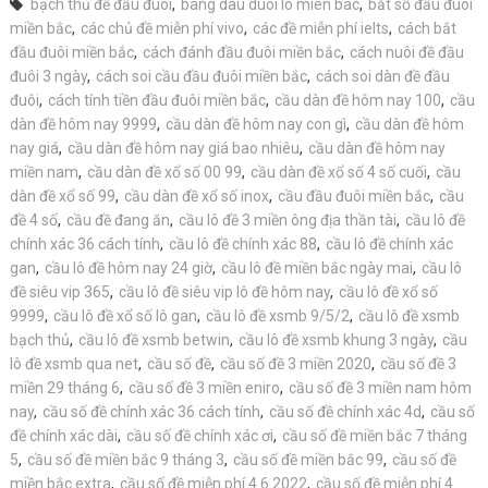
bạch thủ đề đầu đuôi
,
bang dau duoi lo mien bac
,
bắt số đầu đuôi
miền bắc
,
các chủ đề miễn phí vivo
,
các đề miễn phí ielts
,
cách bắt
đầu đuôi miền bắc
,
cách đánh đầu đuôi miền bắc
,
cách nuôi đề đầu
đuôi 3 ngày
,
cách soi cầu đầu đuôi miền bắc
,
cách soi dàn đề đầu
đuôi
,
cách tính tiền đầu đuôi miền bắc
,
cầu dàn đề hôm nay 100
,
cầu
dàn đề hôm nay 9999
,
cầu dàn đề hôm nay con gì
,
cầu dàn đề hôm
nay giá
,
cầu dàn đề hôm nay giá bao nhiêu
,
cầu dàn đề hôm nay
miền nam
,
cầu dàn đề xổ số 00 99
,
cầu dàn đề xổ số 4 số cuối
,
cầu
dàn đề xổ số 99
,
cầu dàn đề xổ số inox
,
cầu đầu đuôi miền bắc
,
cầu
đề 4 số
,
cầu đề đang ăn
,
cầu lô đề 3 miền ông địa thần tài
,
cầu lô đề
chính xác 36 cách tính
,
cầu lô đề chính xác 88
,
cầu lô đề chính xác
gan
,
cầu lô đề hôm nay 24 giờ
,
cầu lô đề miền bắc ngày mai
,
cầu lô
đề siêu vip 365
,
cầu lô đề siêu vip lô đề hôm nay
,
cầu lô đề xổ số
9999
,
cầu lô đề xổ số lô gan
,
cầu lô đề xsmb 9/5/2
,
cầu lô đề xsmb
bạch thủ
,
cầu lô đề xsmb betwin
,
cầu lô đề xsmb khung 3 ngày
,
cầu
lô đề xsmb qua net
,
cầu số đề
,
cầu số đề 3 miền 2020
,
cầu số đề 3
miền 29 tháng 6
,
cầu số đề 3 miền eniro
,
cầu số đề 3 miền nam hôm
nay
,
cầu số đề chính xác 36 cách tính
,
cầu số đề chính xác 4d
,
cầu số
đề chính xác dài
,
cầu số đề chính xác ơi
,
cầu số đề miền bắc 7 tháng
5
,
cầu số đề miền bắc 9 tháng 3
,
cầu số đề miền bắc 99
,
cầu số đề
miền bắc extra
,
cầu số đề miễn phí 4 6 2022
,
cầu số đề miễn phí 4