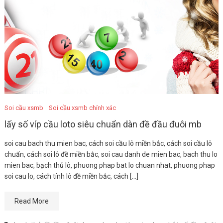
Soi cầu xsmb
Soi cầu xsmb chính xác
lấy số víp cầu loto siêu chuẩn dàn đề đầu đuôi mb
soi cau bach thu mien bac, cách soi cầu lô miền bắc, cách soi cầu lô
chuẩn, cách soi lô đề miền bắc, soi cau danh de mien bac, bach thu lo
mien bac, bạch thủ lô, phuong phap bat lo chuan nhat, phuong phap
soi cau lo, cách tính lô đề miền bắc, cách […]
Read More