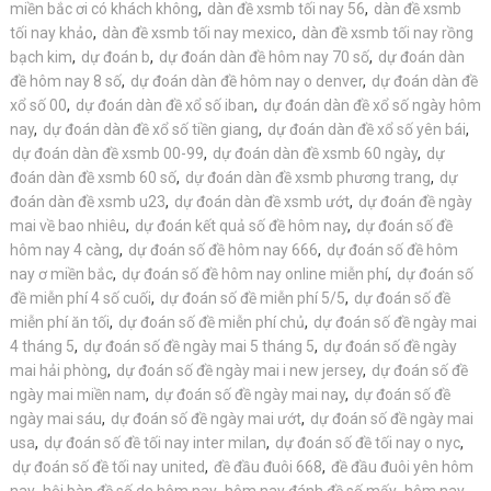
miền bắc ơi có khách không
,
dàn đề xsmb tối nay 56
,
dàn đề xsmb
tối nay khảo
,
dàn đề xsmb tối nay mexico
,
dàn đề xsmb tối nay rồng
bạch kim
,
dự đoán b
,
dự đoán dàn đề hôm nay 70 số
,
dự đoán dàn
đề hôm nay 8 số
,
dự đoán dàn đề hôm nay o denver
,
dự đoán dàn đề
xổ số 00
,
dự đoán dàn đề xổ số iban
,
dự đoán dàn đề xổ số ngày hôm
nay
,
dự đoán dàn đề xổ số tiền giang
,
dự đoán dàn đề xổ số yên bái
,
dự đoán dàn đề xsmb 00-99
,
dự đoán dàn đề xsmb 60 ngày
,
dự
đoán dàn đề xsmb 60 số
,
dự đoán dàn đề xsmb phương trang
,
dự
đoán dàn đề xsmb u23
,
dự đoán dàn đề xsmb ướt
,
dự đoán đề ngày
mai về bao nhiêu
,
dự đoán kết quả số đề hôm nay
,
dự đoán số đề
hôm nay 4 càng
,
dự đoán số đề hôm nay 666
,
dự đoán số đề hôm
nay ơ miền bắc
,
dự đoán số đề hôm nay online miễn phí
,
dự đoán số
đề miễn phí 4 số cuối
,
dự đoán số đề miễn phí 5/5
,
dự đoán số đề
miễn phí ăn tối
,
dự đoán số đề miễn phí chủ
,
dự đoán số đề ngày mai
4 tháng 5
,
dự đoán số đề ngày mai 5 tháng 5
,
dự đoán số đề ngày
mai hải phòng
,
dự đoán số đề ngày mai i new jersey
,
dự đoán số đề
ngày mai miền nam
,
dự đoán số đề ngày mai nay
,
dự đoán số đề
ngày mai sáu
,
dự đoán số đề ngày mai ướt
,
dự đoán số đề ngày mai
usa
,
dự đoán số đề tối nay inter milan
,
dự đoán số đề tối nay o nyc
,
dự đoán số đề tối nay united
,
đề đầu đuôi 668
,
đề đầu đuôi yên hôm