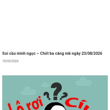
Soi cầu minh ngọc – Chốt ba càng mb ngày 23/08/2026
19/05/2026