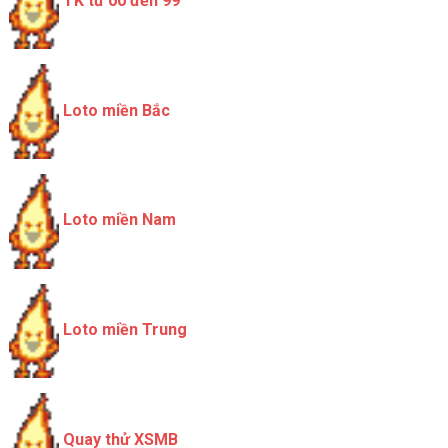
TK từ 00 đến 99
Loto miền Bắc
Loto miền Nam
Loto miền Trung
Quay thử XSMB