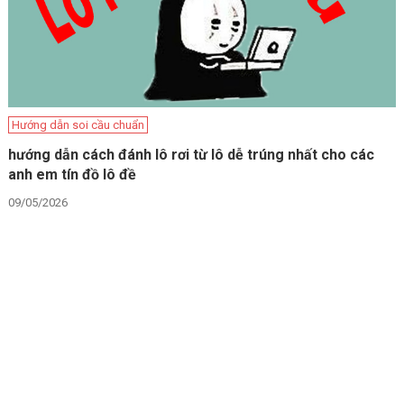
Hướng dẫn soi cầu chuẩn
hướng dẫn cách đánh lô rơi từ lô dễ trúng nhất cho các
anh em tín đồ lô đề
09/05/2026