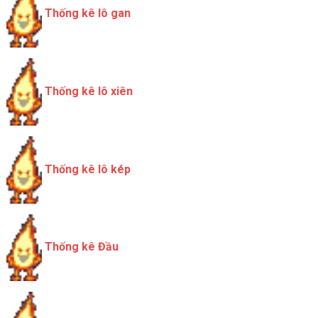
Thống kê lô gan
Thống kê lô xiên
Thống kê lô kép
Thống kê Đầu