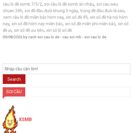
cầu lô đề xsmb 7/5/2
,
soi cầu lô đề xsmb ăn nhậu
,
soi cau sieu
chuan 24h
,
soi đề đầu đuôi khung 3 ngày
,
trúng đề đầu đuôi là sao
,
xem cầu lô đề miền bắc hôm nay
,
xin số đề 49
,
xin số đề hà nội hôm
nay
,
xin số đề hôm nay miền bắc
,
xin số đề miễn phí miền bắc
,
xin số
đề ưi
,
xin số đề ưu tiên
,
xin số lô số đề
09/08/2026
by
cach soi cau lo de - cau soi mb - soi cau lo de
Search
SOI CẦU
XSMB