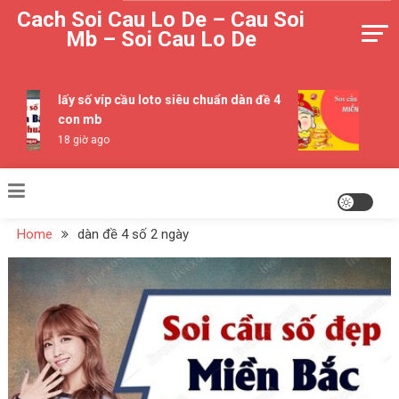
Skip
Cach Soi Cau Lo De – Cau Soi
to
Mb – Soi Cau Lo De
content
lấy số víp cầu loto siêu chuẩn dàn đề 4
lấy s
con mb
mb
18 giờ ago
18 giờ
Home
dàn đề 4 số 2 ngày