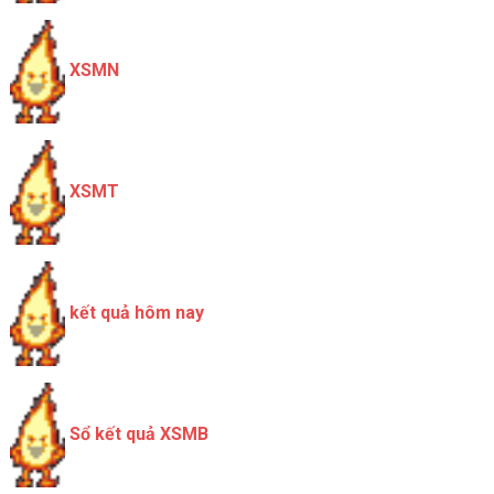
XSMN
XSMT
kết quả hôm nay
Sổ kết quả XSMB