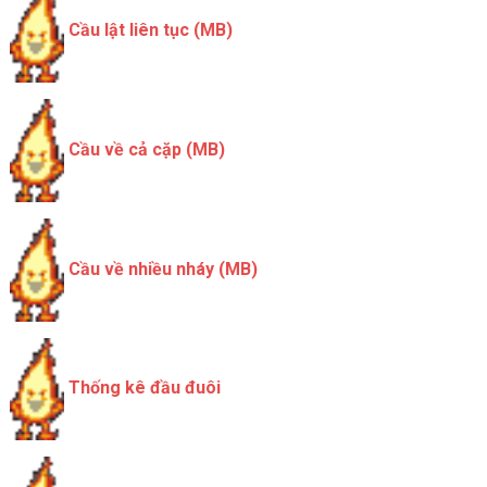
Cầu lật liên tục (MB)
Cầu về cả cặp (MB)
Cầu về nhiều nháy (MB)
Thống kê đầu đuôi