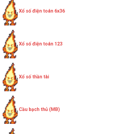
Xổ số điện toán 6x36
Xổ số điện toán 123
Xổ số thần tài
Cầu bạch thủ (MB)