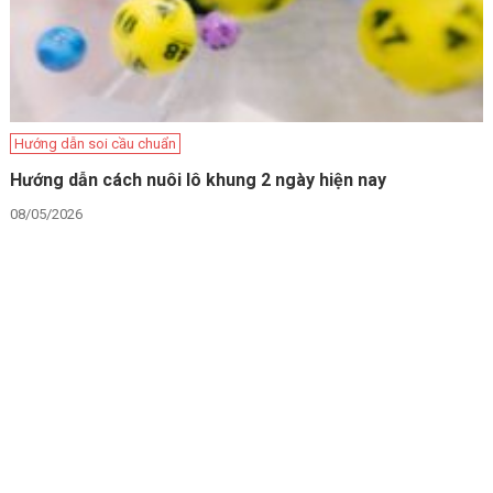
Hướng dẫn soi cầu chuẩn
Hướng dẫn cách nuôi lô khung 2 ngày hiện nay
08/05/2026