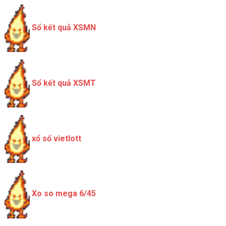
Sổ kết quả XSMN
Sổ kết quả XSMT
xổ số vietlott
Xo so mega 6/45