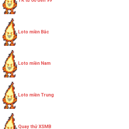
TK từ 00 đến 99
Loto miền Bắc
Loto miền Nam
Loto miền Trung
Quay thử XSMB