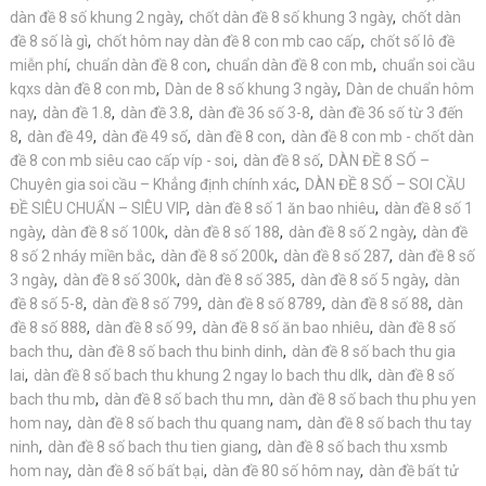
dàn đề 8 số khung 2 ngày
,
chốt dàn đề 8 số khung 3 ngày
,
chốt dàn
đề 8 số là gì
,
chốt hôm nay dàn đề 8 con mb cao cấp
,
chốt số lô đề
miễn phí
,
chuẩn dàn đề 8 con
,
chuẩn dàn đề 8 con mb
,
chuẩn soi cầu
kqxs dàn đề 8 con mb
,
Dàn de 8 số khung 3 ngày
,
Dàn de chuẩn hôm
nay
,
dàn đề 1.8
,
dàn đề 3.8
,
dàn đề 36 số 3-8
,
dàn đề 36 số từ 3 đến
8
,
dàn đề 49
,
dàn đề 49 số
,
dàn đề 8 con
,
dàn đề 8 con mb - chốt dàn
đề 8 con mb siêu cao cấp víp - soi
,
dàn đề 8 số
,
DÀN ĐỀ 8 SỐ –
Chuyên gia soi cầu – Khẳng định chính xác
,
DÀN ĐỀ 8 SỐ – SOI CẦU
ĐỀ SIÊU CHUẨN – SIÊU VIP
,
dàn đề 8 số 1 ăn bao nhiêu
,
dàn đề 8 số 1
ngày
,
dàn đề 8 số 100k
,
dàn đề 8 số 188
,
dàn đề 8 số 2 ngày
,
dàn đề
8 số 2 nháy miền bắc
,
dàn đề 8 số 200k
,
dàn đề 8 số 287
,
dàn đề 8 số
3 ngày
,
dàn đề 8 số 300k
,
dàn đề 8 số 385
,
dàn đề 8 số 5 ngày
,
dàn
đề 8 số 5-8
,
dàn đề 8 số 799
,
dàn đề 8 số 8789
,
dàn đề 8 số 88
,
dàn
đề 8 số 888
,
dàn đề 8 số 99
,
dàn đề 8 số ăn bao nhiêu
,
dàn đề 8 số
bach thu
,
dàn đề 8 số bach thu binh dinh
,
dàn đề 8 số bach thu gia
lai
,
dàn đề 8 số bach thu khung 2 ngay lo bach thu dlk
,
dàn đề 8 số
bach thu mb
,
dàn đề 8 số bach thu mn
,
dàn đề 8 số bach thu phu yen
hom nay
,
dàn đề 8 số bach thu quang nam
,
dàn đề 8 số bach thu tay
ninh
,
dàn đề 8 số bach thu tien giang
,
dàn đề 8 số bach thu xsmb
hom nay
,
dàn đề 8 số bất bại
,
dàn đề 80 số hôm nay
,
dàn đề bất tử