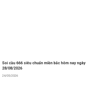
Soi cầu 666 siêu chuẩn miền bắc hôm nay ngày
28/08/2026
24/05/2026