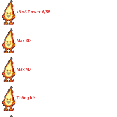
xổ số Power 6/55
Max 3D
Max 4D
Thống kê