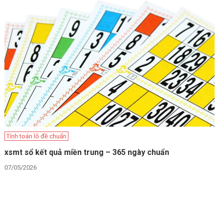
Tính toán lô đề chuẩn
xsmt sổ kết quả miền trung – 365 ngày chuẩn
07/05/2026