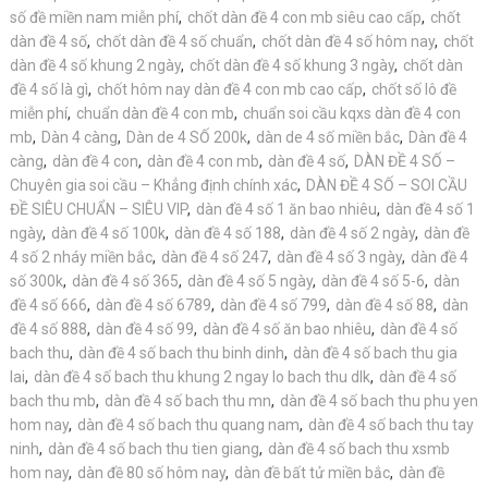
số đề miền nam miễn phí
,
chốt dàn đề 4 con mb siêu cao cấp
,
chốt
dàn đề 4 số
,
chốt dàn đề 4 số chuẩn
,
chốt dàn đề 4 số hôm nay
,
chốt
dàn đề 4 số khung 2 ngày
,
chốt dàn đề 4 số khung 3 ngày
,
chốt dàn
đề 4 số là gì
,
chốt hôm nay dàn đề 4 con mb cao cấp
,
chốt số lô đề
miễn phí
,
chuẩn dàn đề 4 con mb
,
chuẩn soi cầu kqxs dàn đề 4 con
mb
,
Dàn 4 càng
,
Dàn de 4 SỐ 200k
,
dàn de 4 số miền bắc
,
Dàn đề 4
càng
,
dàn đề 4 con
,
dàn đề 4 con mb
,
dàn đề 4 số
,
DÀN ĐỀ 4 SỐ –
Chuyên gia soi cầu – Khẳng định chính xác
,
DÀN ĐỀ 4 SỐ – SOI CẦU
ĐỀ SIÊU CHUẨN – SIÊU VIP
,
dàn đề 4 số 1 ăn bao nhiêu
,
dàn đề 4 số 1
ngày
,
dàn đề 4 số 100k
,
dàn đề 4 số 188
,
dàn đề 4 số 2 ngày
,
dàn đề
4 số 2 nháy miền bắc
,
dàn đề 4 số 247
,
dàn đề 4 số 3 ngày
,
dàn đề 4
số 300k
,
dàn đề 4 số 365
,
dàn đề 4 số 5 ngày
,
dàn đề 4 số 5-6
,
dàn
đề 4 số 666
,
dàn đề 4 số 6789
,
dàn đề 4 số 799
,
dàn đề 4 số 88
,
dàn
đề 4 số 888
,
dàn đề 4 số 99
,
dàn đề 4 số ăn bao nhiêu
,
dàn đề 4 số
bach thu
,
dàn đề 4 số bach thu binh dinh
,
dàn đề 4 số bach thu gia
lai
,
dàn đề 4 số bach thu khung 2 ngay lo bach thu dlk
,
dàn đề 4 số
bach thu mb
,
dàn đề 4 số bach thu mn
,
dàn đề 4 số bach thu phu yen
hom nay
,
dàn đề 4 số bach thu quang nam
,
dàn đề 4 số bach thu tay
ninh
,
dàn đề 4 số bach thu tien giang
,
dàn đề 4 số bach thu xsmb
hom nay
,
dàn đề 80 số hôm nay
,
dàn đề bất tử miền bắc
,
dàn đề