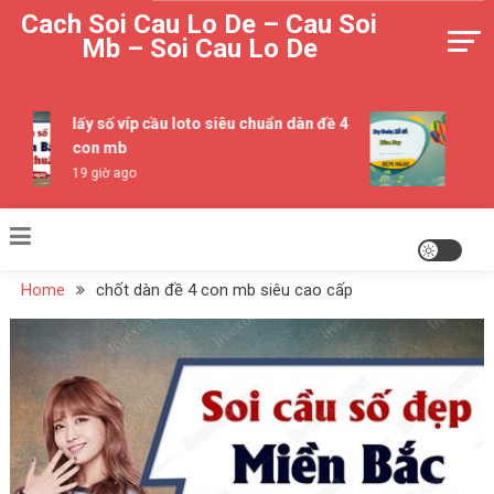
Skip
Cach Soi Cau Lo De – Cau Soi
to
Mb – Soi Cau Lo De
content
lấy số víp cầu loto siêu chuẩn dàn đề 4
lấy s
con mb
10 c
19 giờ ago
20 gi
Home
chốt dàn đề 4 con mb siêu cao cấp