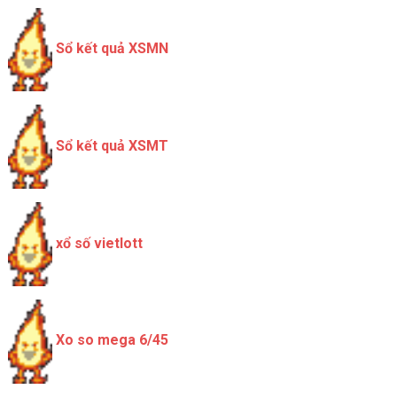
Sổ kết quả XSMN
Sổ kết quả XSMT
xổ số vietlott
Xo so mega 6/45