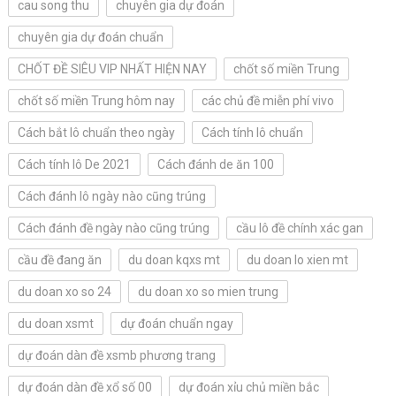
cau song thu
chuyên gia dự đoán
chuyên gia dự đoán chuẩn
CHỐT ĐỀ SIÊU VIP NHẤT HIỆN NAY
chốt số miền Trung
chốt số miền Trung hôm nay
các chủ đề miễn phí vivo
Cách bắt lô chuẩn theo ngày
Cách tính lô chuẩn
Cách tính lô De 2021
Cách đánh de ăn 100
Cách đánh lô ngày nào cũng trúng
Cách đánh đề ngày nào cũng trúng
cầu lô đề chính xác gan
cầu đề đang ăn
du doan kqxs mt
du doan lo xien mt
du doan xo so 24
du doan xo so mien trung
du doan xsmt
dự đoán chuẩn ngay
dự đoán dàn đề xsmb phương trang
dự đoán dàn đề xổ số 00
dự đoán xỉu chủ miền bắc