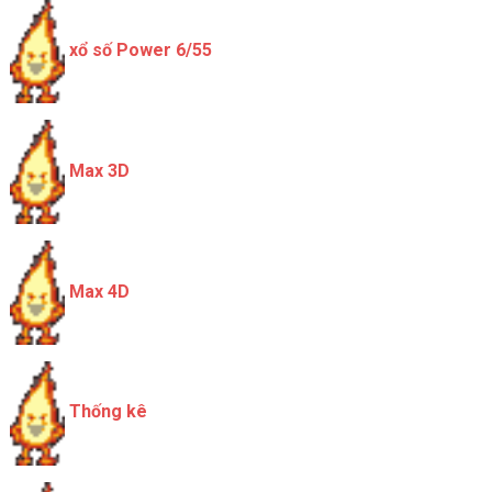
xổ số Power 6/55
Max 3D
Max 4D
Thống kê