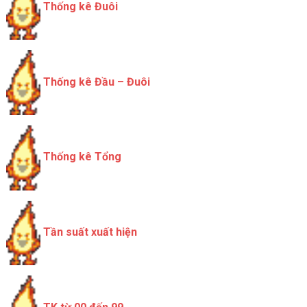
Thống kê Đuôi
Thống kê Đầu – Đuôi
Thống kê Tổng
Tần suất xuất hiện