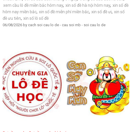
xem cầu lô đề miền bắc hôm nay
,
xin số đề hà nội hôm nay
,
xin số đề
hôm nay miền bắc
,
xin số đề miễn phí miền bắc
,
xin số đề ưi
,
xin số
đề ưu tiên
,
xin số lô số đề
06/08/2026
by
cach soi cau lo de - cau soi mb - soi cau lo de