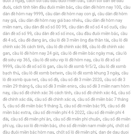
đuôi 3 ngày
,
cách soi cầu đầu đuôi miền bắc
,
cách soi dàn đề đầu
đuôi
,
cách tính tiền đầu đuôi miền bắc
,
cầu dàn đề hôm nay 100
,
cầu
dàn đề hôm nay 9999
,
cầu dàn đề hôm nay con gì
,
cầu dàn đề hôm
nay giá
,
cầu dàn đề hôm nay giá bao nhiêu
,
cầu dàn đề hôm nay
miền nam
,
cầu dàn đề xổ số 00 99
,
cầu dàn đề xổ số 4 số cuối
,
cầu
dàn đề xổ số 99
,
cầu dàn đề xổ số inox
,
cầu đầu đuôi miền bắc
,
cầu
đề 4 số
,
cầu đề đang ăn
,
cầu lô đề 3 miền ông địa thần tài
,
cầu lô đề
chính xác 36 cách tính
,
cầu lô đề chính xác 88
,
cầu lô đề chính xác
gan
,
cầu lô đề hôm nay 24 giờ
,
cầu lô đề miền bắc ngày mai
,
cầu lô
đề siêu vip 365
,
cầu lô đề siêu vip lô đề hôm nay
,
cầu lô đề xổ số
9999
,
cầu lô đề xổ số lô gan
,
cầu lô đề xsmb 9/5/2
,
cầu lô đề xsmb
bạch thủ
,
cầu lô đề xsmb betwin
,
cầu lô đề xsmb khung 3 ngày
,
cầu
lô đề xsmb qua net
,
cầu số đề
,
cầu số đề 3 miền 2020
,
cầu số đề 3
miền 29 tháng 6
,
cầu số đề 3 miền eniro
,
cầu số đề 3 miền nam hôm
nay
,
cầu số đề chính xác 36 cách tính
,
cầu số đề chính xác 4d
,
cầu số
đề chính xác dài
,
cầu số đề chính xác ơi
,
cầu số đề miền bắc 7 tháng
5
,
cầu số đề miền bắc 9 tháng 3
,
cầu số đề miền bắc 99
,
cầu số đề
miền bắc extra
,
cầu số đề miễn phí 4 6 2022
,
cầu số đề miễn phí 4
đài
,
cầu số đề miễn phí ăn
,
cầu số đề miễn phí chuẩn
,
cầu số đề miễn
phí uy
,
cầu soi lô đề miền bắc
,
cho số đề miền nam miễn phí
,
chốt số
đầu đuôi miền bắc hôm nay
,
chốt số lô đề miễn phí
,
dan de dau duoi