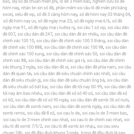
bắc
,
lấy số đề chuẩn miễn phí
,
lo de 3 mien bac
,
nghiên cứu số đề
hôm nay
,
nhắn tin xin số đề
,
phần mềm soi cầu lô đề miễn phí bằng
excel
,
siêu đề vip
,
số đề 3 càng hôm nay
,
số đề hôm nay 03 tháng 04
,
số đề hôm nay uv
,
số đề ngày mai 23
,
số đề ngày mai 6/6
,
số đề
ngày mai 91
,
số đề ngày mai i nutley nj
,
soi cầu 1 số vip
,
soi cầu dàn
đề 007
,
soi cầu dàn đề 247
,
soi cầu dàn đề ăn nhiều
,
soi cầu dàn đề
chính xác 100 10
,
soi cầu dàn đề chính xác 100 3 tháng
,
soi cầu dàn
đề chính xác 100 888
,
soi cầu dàn đề chính xác 100 98
,
soi cầu dàn
đề chính xác 100 xung
,
soi cầu dàn đề chính xác 50
,
soi cầu dàn đề
chính xác 88
,
soi cầu dàn đề chính xác giá rẻ
,
soi cầu dàn đề chính
xác khung 3 ngày
,
soi cầu dàn đề ơi
,
soi cầu dàn đề phía nam
,
soi cầu
dàn đề quan tài
,
soi cầu dàn đề siêu chuẩn chính xác nhất
,
soi cầu
dàn đề siêu chuẩn gì
,
soi cầu dàn đề siêu chuẩn ông bà
,
soi cầu dàn
đề siêu chuẩn số bất bại
,
soi cầu dàn đề tối nay 00-99
,
soi cầu dàn đề
tối nay âm bao nhiêu
,
soi cầu dàn đề xổ số 40 số
,
soi cầu dàn đề xổ
số 60
,
soi cầu dàn đề xổ số 90 ngày
,
soi cầu dàn đề xsmb 36 số nuôi
,
soi cầu dàn đề xsmb nam
,
soi cầu dàn đề xsmb ngày
,
soi cầu dàn đề
xsmb remix
,
soi cầu đề 8 số
,
soi cau lo de
,
soi cau lo de 3 mien bac
,
soi cau lo de 3 mien chinh xac nhat
,
soi cau lo de chinh xac nhat
,
soi
cầu lô đề xsmb 7/5/2
,
soi cầu lô đề xsmb ăn nhậu
,
soi cau sieu
chuan 24h
,
soi đề đầu đuôi khung 3 ngày
,
trúng đề đầu đuôi là sao
,