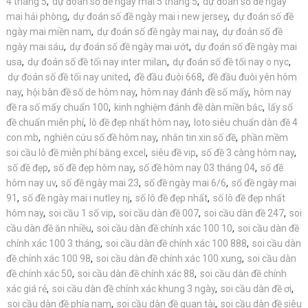
4 tháng 5
,
dự đoán số đề ngày mai 5 tháng 5
,
dự đoán số đề ngày
mai hải phòng
,
dự đoán số đề ngày mai i new jersey
,
dự đoán số đề
ngày mai miền nam
,
dự đoán số đề ngày mai nay
,
dự đoán số đề
ngày mai sáu
,
dự đoán số đề ngày mai ướt
,
dự đoán số đề ngày mai
usa
,
dự đoán số đề tối nay inter milan
,
dự đoán số đề tối nay o nyc
,
dự đoán số đề tối nay united
,
đề đầu đuôi 668
,
đề đầu đuôi yên hôm
nay
,
hội bàn đề số de hôm nay
,
hôm nay đánh đề số mấy
,
hôm nay
đề ra số mấy chuẩn 100
,
kinh nghiệm đánh đề dàn miền bắc
,
lấy số
đề chuẩn miễn phí
,
lô đề đẹp nhất hôm nay
,
loto siêu chuẩn dàn đề 4
con mb
,
nghiên cứu số đề hôm nay
,
nhắn tin xin số đề
,
phần mềm
soi cầu lô đề miễn phí bằng excel
,
siêu đề vip
,
số đề 3 càng hôm nay
,
số đề đẹp
,
số đề đẹp hôm nay
,
số đề hôm nay 03 tháng 04
,
số đề
hôm nay uv
,
số đề ngày mai 23
,
số đề ngày mai 6/6
,
số đề ngày mai
91
,
số đề ngày mai i nutley nj
,
số lô đề đẹp nhất
,
số lô đề đẹp nhất
hôm nay
,
soi cầu 1 số vip
,
soi cầu dàn đề 007
,
soi cầu dàn đề 247
,
soi
cầu dàn đề ăn nhiều
,
soi cầu dàn đề chính xác 100 10
,
soi cầu dàn đề
chính xác 100 3 tháng
,
soi cầu dàn đề chính xác 100 888
,
soi cầu dàn
đề chính xác 100 98
,
soi cầu dàn đề chính xác 100 xung
,
soi cầu dàn
đề chính xác 50
,
soi cầu dàn đề chính xác 88
,
soi cầu dàn đề chính
xác giá rẻ
,
soi cầu dàn đề chính xác khung 3 ngày
,
soi cầu dàn đề ơi
,
soi cầu dàn đề phía nam
,
soi cầu dàn đề quan tài
,
soi cầu dàn đề siêu