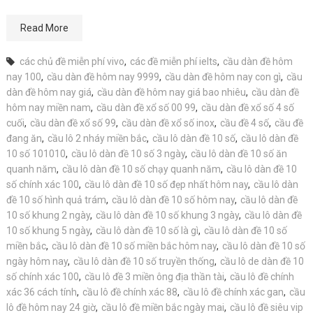
Read More
các chủ đề miễn phí vivo
,
các đề miễn phí ielts
,
cầu dàn đề hôm
nay 100
,
cầu dàn đề hôm nay 9999
,
cầu dàn đề hôm nay con gì
,
cầu
dàn đề hôm nay giá
,
cầu dàn đề hôm nay giá bao nhiêu
,
cầu dàn đề
hôm nay miền nam
,
cầu dàn đề xổ số 00 99
,
cầu dàn đề xổ số 4 số
cuối
,
cầu dàn đề xổ số 99
,
cầu dàn đề xổ số inox
,
cầu đề 4 số
,
cầu đề
đang ăn
,
cầu lô 2 nháy miền bắc
,
cầu lô dàn đề 10 số
,
cầu lô dàn đề
10 số 101010
,
cầu lô dàn đề 10 số 3 ngày
,
cầu lô dàn đề 10 số ăn
quanh năm
,
cầu lô dàn đề 10 số chạy quanh năm
,
cầu lô dàn đề 10
số chính xác 100
,
cầu lô dàn đề 10 số đẹp nhất hôm nay
,
cầu lô dàn
đề 10 số hình quả trám
,
cầu lô dàn đề 10 số hôm nay
,
cầu lô dàn đề
10 số khung 2 ngày
,
cầu lô dàn đề 10 số khung 3 ngày
,
cầu lô dàn đề
10 số khung 5 ngày
,
cầu lô dàn đề 10 số là gì
,
cầu lô dàn đề 10 số
miền bắc
,
cầu lô dàn đề 10 số miền bắc hôm nay
,
cầu lô dàn đề 10 số
ngày hôm nay
,
cầu lô dàn đề 10 số truyền thống
,
cầu lô de dàn đề 10
số chính xác 100
,
cầu lô đề 3 miền ông địa thần tài
,
cầu lô đề chính
xác 36 cách tính
,
cầu lô đề chính xác 88
,
cầu lô đề chính xác gan
,
cầu
lô đề hôm nay 24 giờ
,
cầu lô đề miền bắc ngày mai
,
cầu lô đề siêu vip