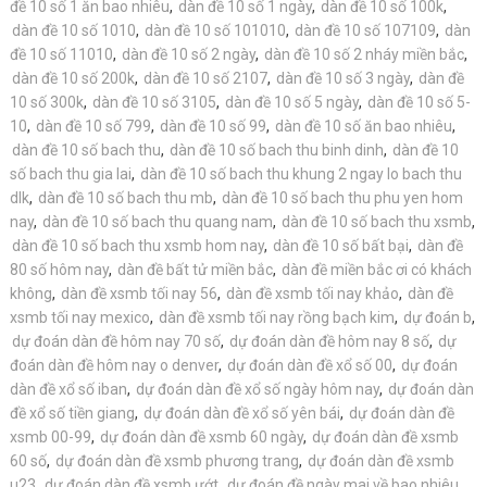
đề 10 số 1 ăn bao nhiêu
,
dàn đề 10 số 1 ngày
,
dàn đề 10 số 100k
,
dàn đề 10 số 1010
,
dàn đề 10 số 101010
,
dàn đề 10 số 107109
,
dàn
đề 10 số 11010
,
dàn đề 10 số 2 ngày
,
dàn đề 10 số 2 nháy miền bắc
,
dàn đề 10 số 200k
,
dàn đề 10 số 2107
,
dàn đề 10 số 3 ngày
,
dàn đề
10 số 300k
,
dàn đề 10 số 3105
,
dàn đề 10 số 5 ngày
,
dàn đề 10 số 5-
10
,
dàn đề 10 số 799
,
dàn đề 10 số 99
,
dàn đề 10 số ăn bao nhiêu
,
dàn đề 10 số bach thu
,
dàn đề 10 số bach thu binh dinh
,
dàn đề 10
số bach thu gia lai
,
dàn đề 10 số bach thu khung 2 ngay lo bach thu
dlk
,
dàn đề 10 số bach thu mb
,
dàn đề 10 số bach thu phu yen hom
nay
,
dàn đề 10 số bach thu quang nam
,
dàn đề 10 số bach thu xsmb
,
dàn đề 10 số bach thu xsmb hom nay
,
dàn đề 10 số bất bại
,
dàn đề
80 số hôm nay
,
dàn đề bất tử miền bắc
,
dàn đề miền bắc ơi có khách
không
,
dàn đề xsmb tối nay 56
,
dàn đề xsmb tối nay khảo
,
dàn đề
xsmb tối nay mexico
,
dàn đề xsmb tối nay rồng bạch kim
,
dự đoán b
,
dự đoán dàn đề hôm nay 70 số
,
dự đoán dàn đề hôm nay 8 số
,
dự
đoán dàn đề hôm nay o denver
,
dự đoán dàn đề xổ số 00
,
dự đoán
dàn đề xổ số iban
,
dự đoán dàn đề xổ số ngày hôm nay
,
dự đoán dàn
đề xổ số tiền giang
,
dự đoán dàn đề xổ số yên bái
,
dự đoán dàn đề
xsmb 00-99
,
dự đoán dàn đề xsmb 60 ngày
,
dự đoán dàn đề xsmb
60 số
,
dự đoán dàn đề xsmb phương trang
,
dự đoán dàn đề xsmb
u23
,
dự đoán dàn đề xsmb ướt
,
dự đoán đề ngày mai về bao nhiêu
,