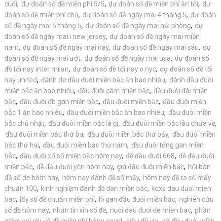
cuối
,
dự đoán số đề miễn phí 5/5
,
dự đoán số đề miễn phí ăn tối
,
dự
đoán số đề miễn phí chủ
,
dự đoán số đề ngày mai 4 tháng 5
,
dự đoán
số đề ngày mai 5 tháng 5
,
dự đoán số đề ngày mai hải phòng
,
dự
đoán số đề ngày mai i new jersey
,
dự đoán số đề ngày mai miền
nam
,
dự đoán số đề ngày mai nay
,
dự đoán số đề ngày mai sáu
,
dự
đoán số đề ngày mai ướt
,
dự đoán số đề ngày mai usa
,
dự đoán số
đề tối nay inter milan
,
dự đoán số đề tối nay o nyc
,
dự đoán số đề tối
nay united
,
đánh de đầu đuôi miền bắc ăn bao nhiêu
,
đánh đầu đuôi
miền bắc ăn bao nhiêu
,
đầu đuôi câm miền bắc
,
đầu đuôi đài miền
bắc
,
đầu đuôi đb gan miền bắc
,
đầu đuôi miền bắc
,
đầu đuôi miền
bắc 1 ăn bao nhiêu
,
đầu đuôi miền bắc ăn bao nhiêu
,
đầu đuôi miền
bắc chủ nhật
,
đầu đuôi miền bắc là gì
,
đầu đuôi miền bắc lâu chưa về
,
đầu đuôi miền bắc thứ ba
,
đầu đuôi miền bắc thứ bảy
,
đầu đuôi miền
bắc thứ hai
,
đầu đuôi miền bắc thứ năm
,
đầu đuôi tổng gan miền
bắc
,
đầu đuôi xổ số miền bắc hôm nay
,
đề đầu đuôi 668
,
đề đầu đuôi
miền bắc
,
đề đầu đuôi yên hôm nay
,
giá đầu đuôi miền bắc
,
hội bàn
đề số de hôm nay
,
hôm nay đánh đề số mấy
,
hôm nay đề ra số mấy
chuẩn 100
,
kinh nghiệm đánh đề dàn miền bắc
,
kqxs dau duoi mien
bac
,
lấy số đề chuẩn miễn phí
,
lô gan đầu đuôi miền bắc
,
nghiên cứu
số đề hôm nay
,
nhắn tin xin số đề
,
nuoi dau duoi de mien bac
,
phần