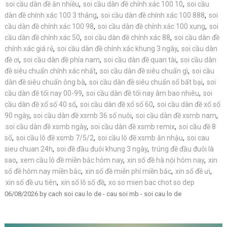
soi cầu dàn đề ăn nhiều
,
soi cầu dàn đề chính xác 100 10
,
soi cầu
dàn đề chính xác 100 3 tháng
,
soi cầu dàn đề chính xác 100 888
,
soi
cầu dàn đề chính xác 100 98
,
soi cầu dàn đề chính xác 100 xung
,
soi
cầu dàn đề chính xác 50
,
soi cầu dàn đề chính xác 88
,
soi cầu dàn đề
chính xác giá rẻ
,
soi cầu dàn đề chính xác khung 3 ngày
,
soi cầu dàn
đề ơi
,
soi cầu dàn đề phía nam
,
soi cầu dàn đề quan tài
,
soi cầu dàn
đề siêu chuẩn chính xác nhất
,
soi cầu dàn đề siêu chuẩn gì
,
soi cầu
dàn đề siêu chuẩn ông bà
,
soi cầu dàn đề siêu chuẩn số bất bại
,
soi
cầu dàn đề tối nay 00-99
,
soi cầu dàn đề tối nay âm bao nhiêu
,
soi
cầu dàn đề xổ số 40 số
,
soi cầu dàn đề xổ số 60
,
soi cầu dàn đề xổ số
90 ngày
,
soi cầu dàn đề xsmb 36 số nuôi
,
soi cầu dàn đề xsmb nam
,
soi cầu dàn đề xsmb ngày
,
soi cầu dàn đề xsmb remix
,
soi cầu đề 8
số
,
soi cầu lô đề xsmb 7/5/2
,
soi cầu lô đề xsmb ăn nhậu
,
soi cau
sieu chuan 24h
,
soi đề đầu đuôi khung 3 ngày
,
trúng đề đầu đuôi là
sao
,
xem cầu lô đề miền bắc hôm nay
,
xin số đề hà nội hôm nay
,
xin
số đề hôm nay miền bắc
,
xin số đề miễn phí miền bắc
,
xin số đề ưi
,
xin số đề ưu tiên
,
xin số lô số đề
,
xo so mien bac chot so dep
06/08/2026
by
cach soi cau lo de - cau soi mb - soi cau lo de