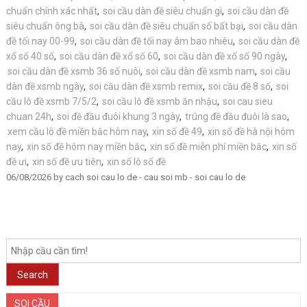
chuẩn chính xác nhất
,
soi cầu dàn đề siêu chuẩn gì
,
soi cầu dàn đề
siêu chuẩn ông bà
,
soi cầu dàn đề siêu chuẩn số bất bại
,
soi cầu dàn
đề tối nay 00-99
,
soi cầu dàn đề tối nay âm bao nhiêu
,
soi cầu dàn đề
xổ số 40 số
,
soi cầu dàn đề xổ số 60
,
soi cầu dàn đề xổ số 90 ngày
,
soi cầu dàn đề xsmb 36 số nuôi
,
soi cầu dàn đề xsmb nam
,
soi cầu
dàn đề xsmb ngày
,
soi cầu dàn đề xsmb remix
,
soi cầu đề 8 số
,
soi
cầu lô đề xsmb 7/5/2
,
soi cầu lô đề xsmb ăn nhậu
,
soi cau sieu
chuan 24h
,
soi đề đầu đuôi khung 3 ngày
,
trúng đề đầu đuôi là sao
,
xem cầu lô đề miền bắc hôm nay
,
xin số đề 49
,
xin số đề hà nội hôm
nay
,
xin số đề hôm nay miền bắc
,
xin số đề miễn phí miền bắc
,
xin số
đề ưi
,
xin số đề ưu tiên
,
xin số lô số đề
06/08/2026
by
cach soi cau lo de - cau soi mb - soi cau lo de
Search
SOI CẦU