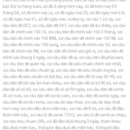
mềm soi cầu lô đề miễn phí bằng excel
,
siêu đề vip
,
số đầu đuôi miền
bắc thứ tư hàng tuần
,
số đề 3 càng hôm nay
,
số đề hôm nay 03
tháng 04
,
số đề hôm nay uv
,
số đề ngày mai 23
,
số đề ngày mai 6/6
,
số đề ngày mai 91
,
số đề ngày mai i nutley nj
,
soi cầu 1 số vip
,
soi
cầu dàn đề 007
,
soi cầu dàn đề 247
,
soi cầu dàn đề ăn nhiều
,
soi cầu
dàn đề chính xác 100 10
,
soi cầu dàn đề chính xác 100 3 tháng
,
soi
cầu dàn đề chính xác 100 888
,
soi cầu dàn đề chính xác 100 98
,
soi
cầu dàn đề chính xác 100 xung
,
soi cầu dàn đề chính xác 50
,
soi cầu
dàn đề chính xác 88
,
soi cầu dàn đề chính xác giá rẻ
,
soi cầu dàn đề
chính xác khung 3 ngày
,
soi cầu dàn đề ơi
,
soi cầu dàn đề phía nam
,
soi cầu dàn đề quan tài
,
soi cầu dàn đề siêu chuẩn chính xác nhất
,
soi cầu dàn đề siêu chuẩn gì
,
soi cầu dàn đề siêu chuẩn ông bà
,
soi
cầu dàn đề siêu chuẩn số bất bại
,
soi cầu dàn đề tối nay 00-99
,
soi
cầu dàn đề tối nay âm bao nhiêu
,
soi cầu dàn đề xổ số 40 số
,
soi cầu
dàn đề xổ số 60
,
soi cầu dàn đề xổ số 90 ngày
,
soi cầu dàn đề xsmb
36 số nuôi
,
soi cầu dàn đề xsmb nam
,
soi cầu dàn đề xsmb ngày
,
soi
cầu dàn đề xsmb remix
,
soi cau de dep nhat
,
soi cau de dep nhat
hom nay
,
soi cầu đầu đuôi miền bắc
,
soi cầu đề 8 số
,
soi cầu đề đầu
đuôi miền bắc
,
soi cầu lô đề xsmb 7/5/2
,
soi cầu lô đề xsmb ăn nhậu
,
soi cau sieu chuan 24h
,
soi đề đầu đuôi khung 3 ngày
,
tham khảo
đầu đuôi miền bắc
,
thống kê đầu đuôi đb miền bắc
,
thống kê đầu