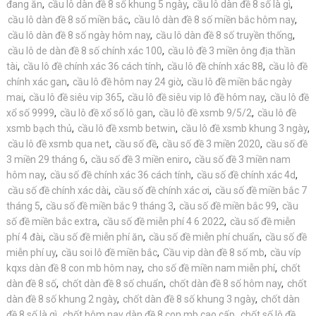
đang ăn
,
cầu lô dàn đề 8 số khung 5 ngày
,
cầu lô dàn đề 8 số là gì
,
cầu lô dàn đề 8 số miền bắc
,
cầu lô dàn đề 8 số miền bắc hôm nay
,
cầu lô dàn đề 8 số ngày hôm nay
,
cầu lô dàn đề 8 số truyền thống
,
cầu lô de dàn đề 8 số chính xác 100
,
cầu lô đề 3 miền ông địa thần
tài
,
cầu lô đề chính xác 36 cách tính
,
cầu lô đề chính xác 88
,
cầu lô đề
chính xác gan
,
cầu lô đề hôm nay 24 giờ
,
cầu lô đề miền bắc ngày
mai
,
cầu lô đề siêu vip 365
,
cầu lô đề siêu vip lô đề hôm nay
,
cầu lô đề
xổ số 9999
,
cầu lô đề xổ số lô gan
,
cầu lô đề xsmb 9/5/2
,
cầu lô đề
xsmb bạch thủ
,
cầu lô đề xsmb betwin
,
cầu lô đề xsmb khung 3 ngày
,
cầu lô đề xsmb qua net
,
cầu số đề
,
cầu số đề 3 miền 2020
,
cầu số đề
3 miền 29 tháng 6
,
cầu số đề 3 miền eniro
,
cầu số đề 3 miền nam
hôm nay
,
cầu số đề chính xác 36 cách tính
,
cầu số đề chính xác 4d
,
cầu số đề chính xác dài
,
cầu số đề chính xác ơi
,
cầu số đề miền bắc 7
tháng 5
,
cầu số đề miền bắc 9 tháng 3
,
cầu số đề miền bắc 99
,
cầu
số đề miền bắc extra
,
cầu số đề miễn phí 4 6 2022
,
cầu số đề miễn
phí 4 đài
,
cầu số đề miễn phí ăn
,
cầu số đề miễn phí chuẩn
,
cầu số đề
miễn phí uy
,
cầu soi lô đề miền bắc
,
Cầu vip dàn đề 8 số mb
,
cầu víp
kqxs dàn đề 8 con mb hôm nay
,
cho số đề miền nam miễn phí
,
chốt
dàn đề 8 số
,
chốt dàn đề 8 số chuẩn
,
chốt dàn đề 8 số hôm nay
,
chốt
dàn đề 8 số khung 2 ngày
,
chốt dàn đề 8 số khung 3 ngày
,
chốt dàn
đề 8 số là gì
,
chốt hôm nay dàn đề 8 con mb cao cấp
,
chốt số lô đề