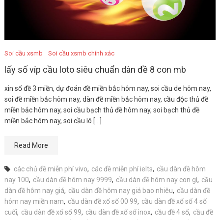
Soi cầu xsmb
Soi cầu xsmb chính xác
lấy số víp cầu loto siêu chuẩn dàn đề 8 con mb
xin số đề 3 miền, dự đoán đề miền bắc hôm nay, soi cầu de hôm nay,
soi đề miền bắc hôm nay, dàn đề miền bắc hôm nay, cầu độc thủ đề
miền bắc hôm nay, soi cầu bạch thủ đề hôm nay, soi bạch thủ đề
miền bắc hôm nay, soi cầu lô […]
Read More
các chủ đề miễn phí vivo
,
các đề miễn phí ielts
,
cầu dàn đề hôm
nay 100
,
cầu dàn đề hôm nay 9999
,
cầu dàn đề hôm nay con gì
,
cầu
dàn đề hôm nay giá
,
cầu dàn đề hôm nay giá bao nhiêu
,
cầu dàn đề
hôm nay miền nam
,
cầu dàn đề xổ số 00 99
,
cầu dàn đề xổ số 4 số
cuối
,
cầu dàn đề xổ số 99
,
cầu dàn đề xổ số inox
,
cầu đề 4 số
,
cầu đề