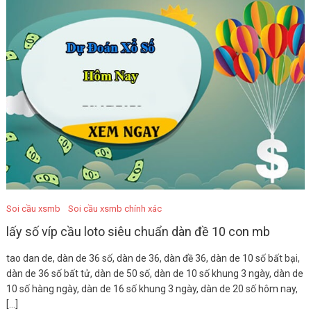
Soi cầu xsmb
Soi cầu xsmb chính xác
lấy số víp cầu loto siêu chuẩn dàn đề 10 con mb
tao dan de, dàn de 36 số, dàn de 36, dàn đề 36, dàn de 10 số bất bại,
dàn de 36 số bất tử, dàn de 50 số, dàn de 10 số khung 3 ngày, dàn de
10 số hàng ngày, dàn de 16 số khung 3 ngày, dàn de 20 số hôm nay,
[…]