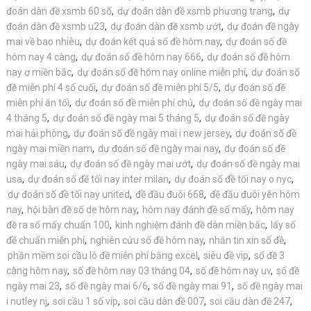
đoán dàn đề xsmb 60 số
,
dự đoán dàn đề xsmb phương trang
,
dự
đoán dàn đề xsmb u23
,
dự đoán dàn đề xsmb ướt
,
dự đoán đề ngày
mai về bao nhiêu
,
dự đoán kết quả số đề hôm nay
,
dự đoán số đề
hôm nay 4 càng
,
dự đoán số đề hôm nay 666
,
dự đoán số đề hôm
nay ơ miền bắc
,
dự đoán số đề hôm nay online miễn phí
,
dự đoán số
đề miễn phí 4 số cuối
,
dự đoán số đề miễn phí 5/5
,
dự đoán số đề
miễn phí ăn tối
,
dự đoán số đề miễn phí chủ
,
dự đoán số đề ngày mai
4 tháng 5
,
dự đoán số đề ngày mai 5 tháng 5
,
dự đoán số đề ngày
mai hải phòng
,
dự đoán số đề ngày mai i new jersey
,
dự đoán số đề
ngày mai miền nam
,
dự đoán số đề ngày mai nay
,
dự đoán số đề
ngày mai sáu
,
dự đoán số đề ngày mai ướt
,
dự đoán số đề ngày mai
usa
,
dự đoán số đề tối nay inter milan
,
dự đoán số đề tối nay o nyc
,
dự đoán số đề tối nay united
,
đề đầu đuôi 668
,
đề đầu đuôi yên hôm
nay
,
hội bàn đề số de hôm nay
,
hôm nay đánh đề số mấy
,
hôm nay
đề ra số mấy chuẩn 100
,
kinh nghiệm đánh đề dàn miền bắc
,
lấy số
đề chuẩn miễn phí
,
nghiên cứu số đề hôm nay
,
nhắn tin xin số đề
,
phần mềm soi cầu lô đề miễn phí bằng excel
,
siêu đề vip
,
số đề 3
càng hôm nay
,
số đề hôm nay 03 tháng 04
,
số đề hôm nay uv
,
số đề
ngày mai 23
,
số đề ngày mai 6/6
,
số đề ngày mai 91
,
số đề ngày mai
i nutley nj
,
soi cầu 1 số vip
,
soi cầu dàn đề 007
,
soi cầu dàn đề 247
,