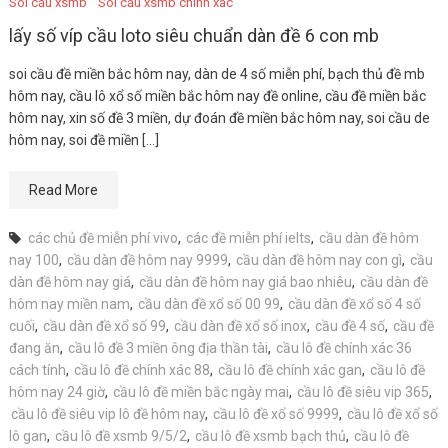
Soi cầu xsmb
Soi cầu xsmb chính xác
lấy số víp cầu loto siêu chuẩn dàn đề 6 con mb
soi cầu đề miền bắc hôm nay, dàn de 4 số miễn phí, bạch thủ đề mb
hôm nay, cầu lô xổ số miền bắc hôm nay đề online, cầu đề miền bắc
hôm nay, xin số đề 3 miền, dự đoán đề miền bắc hôm nay, soi cầu de
hôm nay, soi đề miền […]
Read More
các chủ đề miễn phí vivo
,
các đề miễn phí ielts
,
cầu dàn đề hôm
nay 100
,
cầu dàn đề hôm nay 9999
,
cầu dàn đề hôm nay con gì
,
cầu
dàn đề hôm nay giá
,
cầu dàn đề hôm nay giá bao nhiêu
,
cầu dàn đề
hôm nay miền nam
,
cầu dàn đề xổ số 00 99
,
cầu dàn đề xổ số 4 số
cuối
,
cầu dàn đề xổ số 99
,
cầu dàn đề xổ số inox
,
cầu đề 4 số
,
cầu đề
đang ăn
,
cầu lô đề 3 miền ông địa thần tài
,
cầu lô đề chính xác 36
cách tính
,
cầu lô đề chính xác 88
,
cầu lô đề chính xác gan
,
cầu lô đề
hôm nay 24 giờ
,
cầu lô đề miền bắc ngày mai
,
cầu lô đề siêu vip 365
,
cầu lô đề siêu vip lô đề hôm nay
,
cầu lô đề xổ số 9999
,
cầu lô đề xổ số
lô gan
,
cầu lô đề xsmb 9/5/2
,
cầu lô đề xsmb bạch thủ
,
cầu lô đề