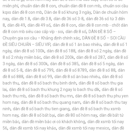
miễn phí
,
chuẩn dàn đề 8 con
,
chuẩn dàn đề 8 con mb
,
chuẩn soi cầu
kqxs dàn đề 8 con mb
,
Dàn de 8 số khung 3 ngày
,
Dàn de chuẩn hôm
nay
,
dàn đề 1.8
,
dàn đề 3.8
,
dàn đề 36 số 3-8
,
dàn đề 36 số từ 3 đến
8
,
dàn đề 49
,
dàn đề 49 số
,
dàn đề 8 con
,
dàn đề 8 con mb - chốt dàn
đề 8 con mb siêu cao cấp víp - soi
,
dàn đề 8 số
,
DÀN ĐỀ 8 SỐ –
Chuyên gia soi cầu – Khẳng định chính xác
,
DÀN ĐỀ 8 SỐ – SOI CẦU
ĐỀ SIÊU CHUẨN – SIÊU VIP
,
dàn đề 8 số 1 ăn bao nhiêu
,
dàn đề 8 số 1
ngày
,
dàn đề 8 số 100k
,
dàn đề 8 số 188
,
dàn đề 8 số 2 ngày
,
dàn đề
8 số 2 nháy miền bắc
,
dàn đề 8 số 200k
,
dàn đề 8 số 287
,
dàn đề 8 số
3 ngày
,
dàn đề 8 số 300k
,
dàn đề 8 số 385
,
dàn đề 8 số 5 ngày
,
dàn
đề 8 số 5-8
,
dàn đề 8 số 799
,
dàn đề 8 số 8789
,
dàn đề 8 số 88
,
dàn
đề 8 số 888
,
dàn đề 8 số 99
,
dàn đề 8 số ăn bao nhiêu
,
dàn đề 8 số
bach thu
,
dàn đề 8 số bach thu binh dinh
,
dàn đề 8 số bach thu gia
lai
,
dàn đề 8 số bach thu khung 2 ngay lo bach thu dlk
,
dàn đề 8 số
bach thu mb
,
dàn đề 8 số bach thu mn
,
dàn đề 8 số bach thu phu yen
hom nay
,
dàn đề 8 số bach thu quang nam
,
dàn đề 8 số bach thu tay
ninh
,
dàn đề 8 số bach thu tien giang
,
dàn đề 8 số bach thu xsmb
hom nay
,
dàn đề 8 số bất bại
,
dàn đề 80 số hôm nay
,
dàn đề bất tử
miền bắc
,
dàn đề miền bắc ơi có khách không
,
dàn đề xsmb tối nay
56
,
dàn đề xsmb tối nay khảo
,
dàn đề xsmb tối nay mexico
,
dàn đề