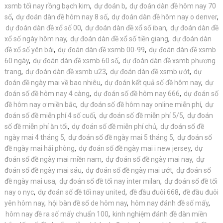
xsmb tối nay rồng bạch kim
,
dự đoán b
,
dự đoán dàn đề hôm nay 70
số
,
dự đoán dàn đề hôm nay 8 số
,
dự đoán dàn đề hôm nay o denver
,
dự đoán dàn đề xổ số 00
,
dự đoán dàn đề xổ số iban
,
dự đoán dàn đề
xổ số ngày hôm nay
,
dự đoán dàn đề xổ số tiền giang
,
dự đoán dàn
đề xổ số yên bái
,
dự đoán dàn đề xsmb 00-99
,
dự đoán dàn đề xsmb
60 ngày
,
dự đoán dàn đề xsmb 60 số
,
dự đoán dàn đề xsmb phương
trang
,
dự đoán dàn đề xsmb u23
,
dự đoán dàn đề xsmb ướt
,
dự
đoán đề ngày mai về bao nhiêu
,
dự đoán kết quả số đề hôm nay
,
dự
đoán số đề hôm nay 4 càng
,
dự đoán số đề hôm nay 666
,
dự đoán số
đề hôm nay ơ miền bắc
,
dự đoán số đề hôm nay online miễn phí
,
dự
đoán số đề miễn phí 4 số cuối
,
dự đoán số đề miễn phí 5/5
,
dự đoán
số đề miễn phí ăn tối
,
dự đoán số đề miễn phí chủ
,
dự đoán số đề
ngày mai 4 tháng 5
,
dự đoán số đề ngày mai 5 tháng 5
,
dự đoán số
đề ngày mai hải phòng
,
dự đoán số đề ngày mai i new jersey
,
dự
đoán số đề ngày mai miền nam
,
dự đoán số đề ngày mai nay
,
dự
đoán số đề ngày mai sáu
,
dự đoán số đề ngày mai ướt
,
dự đoán số
đề ngày mai usa
,
dự đoán số đề tối nay inter milan
,
dự đoán số đề tối
nay o nyc
,
dự đoán số đề tối nay united
,
đề đầu đuôi 668
,
đề đầu đuôi
yên hôm nay
,
hội bàn đề số de hôm nay
,
hôm nay đánh đề số mấy
,
hôm nay đề ra số mấy chuẩn 100
,
kinh nghiệm đánh đề dàn miền