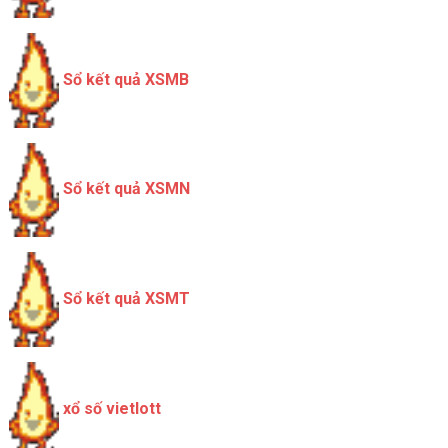
Sổ kết quả XSMB
Sổ kết quả XSMN
Sổ kết quả XSMT
xổ số vietlott