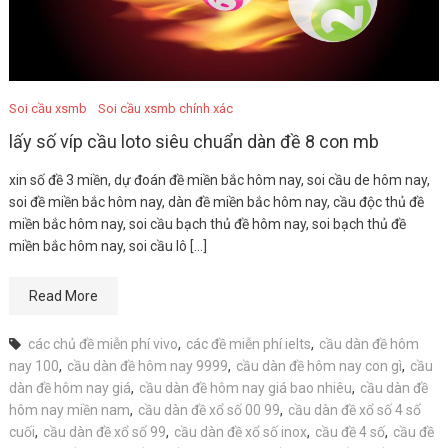
Soi cầu xsmb
Soi cầu xsmb chính xác
lấy số víp cầu loto siêu chuẩn dàn đề 8 con mb
xin số đề 3 miền, dự đoán đề miền bắc hôm nay, soi cầu de hôm nay,
soi đề miền bắc hôm nay, dàn đề miền bắc hôm nay, cầu độc thủ đề
miền bắc hôm nay, soi cầu bạch thủ đề hôm nay, soi bạch thủ đề
miền bắc hôm nay, soi cầu lô […]
Read More
các chủ đề miễn phí vivo
,
các đề miễn phí ielts
,
cầu dàn đề hôm
nay 100
,
cầu dàn đề hôm nay 9999
,
cầu dàn đề hôm nay con gì
,
cầu
dàn đề hôm nay giá
,
cầu dàn đề hôm nay giá bao nhiêu
,
cầu dàn đề
hôm nay miền nam
,
cầu dàn đề xổ số 00 99
,
cầu dàn đề xổ số 4 số
cuối
,
cầu dàn đề xổ số 99
,
cầu dàn đề xổ số inox
,
cầu đề 4 số
,
cầu đề