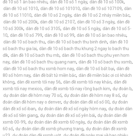
đề 10 số 1 ăn bao nhiêu
,
dàn đề 10 số 1 ngày
,
dàn đề 10 số 100k
,
dàn đề 10 số 1010
,
dàn đề 10 số 101010
,
dàn đề 10 số 107109
,
dàn
đề 10 số 11010
,
dàn đề 10 số 2 ngày
,
dàn đề 10 số 2 nháy miền bắc
,
dàn đề 10 số 200k
,
dàn đề 10 số 2107
,
dàn đề 10 số 3 ngày
,
dàn đề
10 số 300k
,
dàn đề 10 số 3105
,
dàn đề 10 số 5 ngày
,
dàn đề 10 số 5-
10
,
dàn đề 10 số 799
,
dàn đề 10 số 99
,
dàn đề 10 số ăn bao nhiêu
,
dàn đề 10 số bach thu
,
dàn đề 10 số bach thu binh dinh
,
dàn đề 10
số bach thu gia lai
,
dàn đề 10 số bach thu khung 2 ngay lo bach thu
dlk
,
dàn đề 10 số bach thu mb
,
dàn đề 10 số bach thu phu yen hom
nay
,
dàn đề 10 số bach thu quang nam
,
dàn đề 10 số bach thu xsmb
,
dàn đề 10 số bach thu xsmb hom nay
,
dàn đề 10 số bất bại
,
dàn đề
80 số hôm nay
,
dàn đề bất tử miền bắc
,
dàn đề miền bắc ơi có khách
không
,
dàn đề xsmb tối nay 56
,
dàn đề xsmb tối nay khảo
,
dàn đề
xsmb tối nay mexico
,
dàn đề xsmb tối nay rồng bạch kim
,
dự đoán b
,
dự đoán dàn đề hôm nay 70 số
,
dự đoán dàn đề hôm nay 8 số
,
dự
đoán dàn đề hôm nay o denver
,
dự đoán dàn đề xổ số 00
,
dự đoán
dàn đề xổ số iban
,
dự đoán dàn đề xổ số ngày hôm nay
,
dự đoán dàn
đề xổ số tiền giang
,
dự đoán dàn đề xổ số yên bái
,
dự đoán dàn đề
xsmb 00-99
,
dự đoán dàn đề xsmb 60 ngày
,
dự đoán dàn đề xsmb
60 số
,
dự đoán dàn đề xsmb phương trang
,
dự đoán dàn đề xsmb
u23
,
dự đoán dàn đề xsmb ướt
,
dự đoán đề ngày mai về bao nhiêu
,