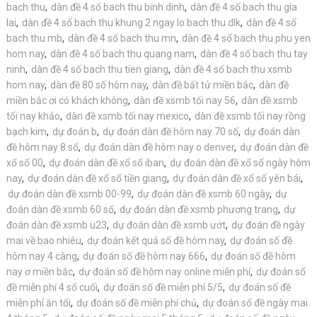
bach thu
,
dàn đề 4 số bach thu binh dinh
,
dàn đề 4 số bach thu gia
lai
,
dàn đề 4 số bach thu khung 2 ngay lo bach thu dlk
,
dàn đề 4 số
bach thu mb
,
dàn đề 4 số bach thu mn
,
dàn đề 4 số bach thu phu yen
hom nay
,
dàn đề 4 số bach thu quang nam
,
dàn đề 4 số bach thu tay
ninh
,
dàn đề 4 số bach thu tien giang
,
dàn đề 4 số bach thu xsmb
hom nay
,
dàn đề 80 số hôm nay
,
dàn đề bất tử miền bắc
,
dàn đề
miền bắc ơi có khách không
,
dàn đề xsmb tối nay 56
,
dàn đề xsmb
tối nay khảo
,
dàn đề xsmb tối nay mexico
,
dàn đề xsmb tối nay rồng
bạch kim
,
dự đoán b
,
dự đoán dàn đề hôm nay 70 số
,
dự đoán dàn
đề hôm nay 8 số
,
dự đoán dàn đề hôm nay o denver
,
dự đoán dàn đề
xổ số 00
,
dự đoán dàn đề xổ số iban
,
dự đoán dàn đề xổ số ngày hôm
nay
,
dự đoán dàn đề xổ số tiền giang
,
dự đoán dàn đề xổ số yên bái
,
dự đoán dàn đề xsmb 00-99
,
dự đoán dàn đề xsmb 60 ngày
,
dự
đoán dàn đề xsmb 60 số
,
dự đoán dàn đề xsmb phương trang
,
dự
đoán dàn đề xsmb u23
,
dự đoán dàn đề xsmb ướt
,
dự đoán đề ngày
mai về bao nhiêu
,
dự đoán kết quả số đề hôm nay
,
dự đoán số đề
hôm nay 4 càng
,
dự đoán số đề hôm nay 666
,
dự đoán số đề hôm
nay ơ miền bắc
,
dự đoán số đề hôm nay online miễn phí
,
dự đoán số
đề miễn phí 4 số cuối
,
dự đoán số đề miễn phí 5/5
,
dự đoán số đề
miễn phí ăn tối
,
dự đoán số đề miễn phí chủ
,
dự đoán số đề ngày mai