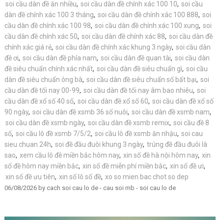
soi cầu dàn đề ăn nhiều
,
soi cầu dàn đề chính xác 100 10
,
soi cầu
dàn đề chính xác 100 3 tháng
,
soi cầu dàn đề chính xác 100 888
,
soi
cầu dàn đề chính xác 100 98
,
soi cầu dàn đề chính xác 100 xung
,
soi
cầu dàn đề chính xác 50
,
soi cầu dàn đề chính xác 88
,
soi cầu dàn đề
chính xác giá rẻ
,
soi cầu dàn đề chính xác khung 3 ngày
,
soi cầu dàn
đề ơi
,
soi cầu dàn đề phía nam
,
soi cầu dàn đề quan tài
,
soi cầu dàn
đề siêu chuẩn chính xác nhất
,
soi cầu dàn đề siêu chuẩn gì
,
soi cầu
dàn đề siêu chuẩn ông bà
,
soi cầu dàn đề siêu chuẩn số bất bại
,
soi
cầu dàn đề tối nay 00-99
,
soi cầu dàn đề tối nay âm bao nhiêu
,
soi
cầu dàn đề xổ số 40 số
,
soi cầu dàn đề xổ số 60
,
soi cầu dàn đề xổ số
90 ngày
,
soi cầu dàn đề xsmb 36 số nuôi
,
soi cầu dàn đề xsmb nam
,
soi cầu dàn đề xsmb ngày
,
soi cầu dàn đề xsmb remix
,
soi cầu đề 8
số
,
soi cầu lô đề xsmb 7/5/2
,
soi cầu lô đề xsmb ăn nhậu
,
soi cau
sieu chuan 24h
,
soi đề đầu đuôi khung 3 ngày
,
trúng đề đầu đuôi là
sao
,
xem cầu lô đề miền bắc hôm nay
,
xin số đề hà nội hôm nay
,
xin
số đề hôm nay miền bắc
,
xin số đề miễn phí miền bắc
,
xin số đề ưi
,
xin số đề ưu tiên
,
xin số lô số đề
,
xo so mien bac chot so dep
06/08/2026
by
cach soi cau lo de - cau soi mb - soi cau lo de