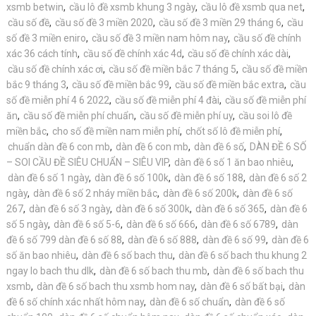
xsmb betwin
,
cầu lô đề xsmb khung 3 ngày
,
cầu lô đề xsmb qua net
,
cầu số đề
,
cầu số đề 3 miền 2020
,
cầu số đề 3 miền 29 tháng 6
,
cầu
số đề 3 miền eniro
,
cầu số đề 3 miền nam hôm nay
,
cầu số đề chính
xác 36 cách tính
,
cầu số đề chính xác 4d
,
cầu số đề chính xác dài
,
cầu số đề chính xác ơi
,
cầu số đề miền bắc 7 tháng 5
,
cầu số đề miền
bắc 9 tháng 3
,
cầu số đề miền bắc 99
,
cầu số đề miền bắc extra
,
cầu
số đề miễn phí 4 6 2022
,
cầu số đề miễn phí 4 đài
,
cầu số đề miễn phí
ăn
,
cầu số đề miễn phí chuẩn
,
cầu số đề miễn phí uy
,
cầu soi lô đề
miền bắc
,
cho số đề miền nam miễn phí
,
chốt số lô đề miễn phí
,
chuẩn dàn đề 6 con mb
,
dàn đề 6 con mb
,
dàn đề 6 số
,
DÀN ĐỀ 6 SỐ
– SOI CẦU ĐỀ SIÊU CHUẨN – SIÊU VIP
,
dàn đề 6 số 1 ăn bao nhiêu
,
dàn đề 6 số 1 ngày
,
dàn đề 6 số 100k
,
dàn đề 6 số 188
,
dàn đề 6 số 2
ngày
,
dàn đề 6 số 2 nháy miền bắc
,
dàn đề 6 số 200k
,
dàn đề 6 số
267
,
dàn đề 6 số 3 ngày
,
dàn đề 6 số 300k
,
dàn đề 6 số 365
,
dàn đề 6
số 5 ngày
,
dàn đề 6 số 5-6
,
dàn đề 6 số 666
,
dàn đề 6 số 6789
,
dàn
đề 6 số 799 dàn đề 6 số 88
,
dàn đề 6 số 888
,
dàn đề 6 số 99
,
dàn đề 6
số ăn bao nhiêu
,
dàn đề 6 số bach thu
,
dàn đề 6 số bach thu khung 2
ngay lo bach thu dlk
,
dàn đề 6 số bach thu mb
,
dàn đề 6 số bach thu
xsmb
,
dàn đề 6 số bach thu xsmb hom nay
,
dàn đề 6 số bất bại
,
dàn
đề 6 số chính xác nhất hôm nay
,
dàn đề 6 số chuẩn
,
dàn đề 6 số