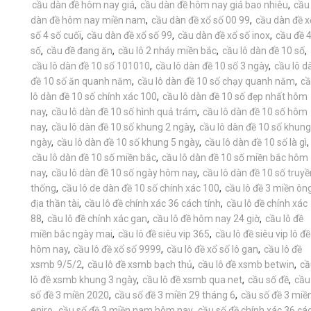
cầu dàn đề hôm nay giá
,
cầu dàn đề hôm nay giá bao nhiêu
,
cầu
dàn đề hôm nay miền nam
,
cầu dàn đề xổ số 00 99
,
cầu dàn đề x
số 4 số cuối
,
cầu dàn đề xổ số 99
,
cầu dàn đề xổ số inox
,
cầu đề 
số
,
cầu đề đang ăn
,
cầu lô 2 nháy miền bắc
,
cầu lô dàn đề 10 số
,
cầu lô dàn đề 10 số 101010
,
cầu lô dàn đề 10 số 3 ngày
,
cầu lô d
đề 10 số ăn quanh năm
,
cầu lô dàn đề 10 số chạy quanh năm
,
c
lô dàn đề 10 số chính xác 100
,
cầu lô dàn đề 10 số đẹp nhất hôm
nay
,
cầu lô dàn đề 10 số hình quả trám
,
cầu lô dàn đề 10 số hôm
nay
,
cầu lô dàn đề 10 số khung 2 ngày
,
cầu lô dàn đề 10 số khung
ngày
,
cầu lô dàn đề 10 số khung 5 ngày
,
cầu lô dàn đề 10 số là gì
,
cầu lô dàn đề 10 số miền bắc
,
cầu lô dàn đề 10 số miền bắc hôm
nay
,
cầu lô dàn đề 10 số ngày hôm nay
,
cầu lô dàn đề 10 số truyề
thống
,
cầu lô de dàn đề 10 số chính xác 100
,
cầu lô đề 3 miền ôn
địa thần tài
,
cầu lô đề chính xác 36 cách tính
,
cầu lô đề chính xác
88
,
cầu lô đề chính xác gan
,
cầu lô đề hôm nay 24 giờ
,
cầu lô đề
miền bắc ngày mai
,
cầu lô đề siêu vip 365
,
cầu lô đề siêu vip lô đề
hôm nay
,
cầu lô đề xổ số 9999
,
cầu lô đề xổ số lô gan
,
cầu lô đề
xsmb 9/5/2
,
cầu lô đề xsmb bạch thủ
,
cầu lô đề xsmb betwin
,
cầ
lô đề xsmb khung 3 ngày
,
cầu lô đề xsmb qua net
,
cầu số đề
,
cầu
số đề 3 miền 2020
,
cầu số đề 3 miền 29 tháng 6
,
cầu số đề 3 miề
eniro
,
cầu số đề 3 miền nam hôm nay
,
cầu số đề chính xác 36 cá