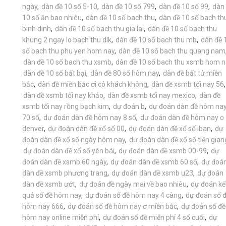
ngày
,
dàn đề 10 số 5-10
,
dàn đề 10 số 799
,
dàn đề 10 số 99
,
dàn
10 số ăn bao nhiêu
,
dàn đề 10 số bach thu
,
dàn đề 10 số bach th
binh dinh
,
dàn đề 10 số bach thu gia lai
,
dàn đề 10 số bach thu
khung 2 ngay lo bach thu dlk
,
dàn đề 10 số bach thu mb
,
dàn đề 
số bach thu phu yen hom nay
,
dàn đề 10 số bach thu quang nam
dàn đề 10 số bach thu xsmb
,
dàn đề 10 số bach thu xsmb hom n
dàn đề 10 số bất bại
,
dàn đề 80 số hôm nay
,
dàn đề bất tử miền
bắc
,
dàn đề miền bắc ơi có khách không
,
dàn đề xsmb tối nay 56
,
dàn đề xsmb tối nay khảo
,
dàn đề xsmb tối nay mexico
,
dàn đề
xsmb tối nay rồng bạch kim
,
dự đoán b
,
dự đoán dàn đề hôm na
70 số
,
dự đoán dàn đề hôm nay 8 số
,
dự đoán dàn đề hôm nay o
denver
,
dự đoán dàn đề xổ số 00
,
dự đoán dàn đề xổ số iban
,
dự
đoán dàn đề xổ số ngày hôm nay
,
dự đoán dàn đề xổ số tiền gian
dự đoán dàn đề xổ số yên bái
,
dự đoán dàn đề xsmb 00-99
,
dự
đoán dàn đề xsmb 60 ngày
,
dự đoán dàn đề xsmb 60 số
,
dự đoá
dàn đề xsmb phương trang
,
dự đoán dàn đề xsmb u23
,
dự đoán
dàn đề xsmb ướt
,
dự đoán đề ngày mai về bao nhiêu
,
dự đoán kế
quả số đề hôm nay
,
dự đoán số đề hôm nay 4 càng
,
dự đoán số 
hôm nay 666
,
dự đoán số đề hôm nay ơ miền bắc
,
dự đoán số đề
hôm nay online miễn phí
,
dự đoán số đề miễn phí 4 số cuối
,
dự