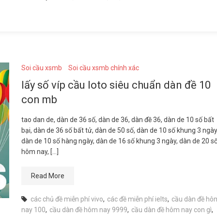
Soi cầu xsmb
Soi cầu xsmb chính xác
lấy số víp cầu loto siêu chuẩn dàn đề 10
con mb
tao dan de, dàn de 36 số, dàn de 36, dàn đề 36, dàn de 10 số bất
bại, dàn de 36 số bất tử, dàn de 50 số, dàn de 10 số khung 3 ngày
dàn de 10 số hàng ngày, dàn de 16 số khung 3 ngày, dàn de 20 s
hôm nay, […]
Read More
các chủ đề miễn phí vivo
,
các đề miễn phí ielts
,
cầu dàn đề hô
nay 100
,
cầu dàn đề hôm nay 9999
,
cầu dàn đề hôm nay con gì
,