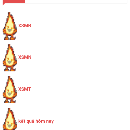
XSMB
XSMN
XSMT
kết quả hôm nay