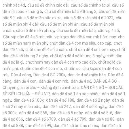
chính xác 4d
,
cầu số đề chính xác dài
,
cầu số đề chính xác ơi
,
cầu số
đề miền bắc 7 tháng 5
,
cầu số đề miền bắc 9 tháng 3
,
cầu số đề miền
bắc 99
,
cầu số đề miền bắc extra
,
cầu số đề miễn phí 4 6 2022
,
cầu
số đề miễn phí 4 đài
,
cầu số đề miễn phí ăn
,
cầu số đề miễn phí
chuẩn
,
cầu số đề miễn phí uy
,
cầu soi lô đề miền bắc
,
cầu vip 4 số
,
Cầu vip dàn đề 4 số mb
,
cầu víp kqxs dàn đề 4 con mb hôm nay
,
cho
số đề miền nam miễn phí
,
chốt dàn đề 4 con mb siêu cao cấp
,
chốt
dàn đề 4 số
,
chốt dàn đề 4 số chuẩn
,
chốt dàn đề 4 số hôm nay
,
chốt
dàn đề 4 số khung 2 ngày
,
chốt dàn đề 4 số khung 3 ngày
,
chốt dàn
đề 4 số là gì
,
chốt hôm nay dàn đề 4 con mb cao cấp
,
chốt số lô đề
miễn phí
,
chuẩn dàn đề 4 con mb
,
chuẩn soi cầu kqxs dàn đề 4 con
mb
,
Dàn 4 càng
,
Dàn de 4 SỐ 200k
,
dàn de 4 số miền bắc
,
Dàn đề 4
càng
,
dàn đề 4 con
,
dàn đề 4 con mb
,
dàn đề 4 số
,
DÀN ĐỀ 4 SỐ –
Chuyên gia soi cầu – Khẳng định chính xác
,
DÀN ĐỀ 4 SỐ – SOI CẦU
ĐỀ SIÊU CHUẨN – SIÊU VIP
,
dàn đề 4 số 1 ăn bao nhiêu
,
dàn đề 4 số 1
ngày
,
dàn đề 4 số 100k
,
dàn đề 4 số 188
,
dàn đề 4 số 2 ngày
,
dàn đề
4 số 2 nháy miền bắc
,
dàn đề 4 số 247
,
dàn đề 4 số 3 ngày
,
dàn đề 4
số 300k
,
dàn đề 4 số 365
,
dàn đề 4 số 5 ngày
,
dàn đề 4 số 5-6
,
dàn
đề 4 số 666
,
dàn đề 4 số 6789
,
dàn đề 4 số 799
,
dàn đề 4 số 88
,
dàn
đề 4 số 888
,
dàn đề 4 số 99
,
dàn đề 4 số ăn bao nhiêu
,
dàn đề 4 số