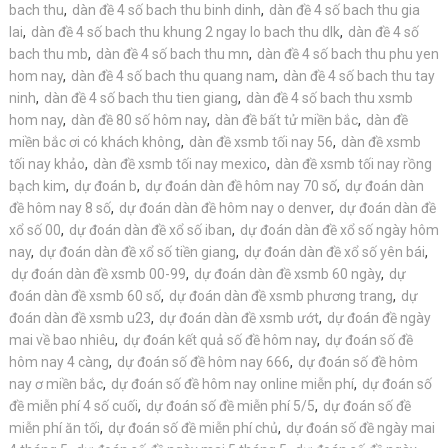
bach thu
,
dàn đề 4 số bach thu binh dinh
,
dàn đề 4 số bach thu gia
lai
,
dàn đề 4 số bach thu khung 2 ngay lo bach thu dlk
,
dàn đề 4 số
bach thu mb
,
dàn đề 4 số bach thu mn
,
dàn đề 4 số bach thu phu yen
hom nay
,
dàn đề 4 số bach thu quang nam
,
dàn đề 4 số bach thu tay
ninh
,
dàn đề 4 số bach thu tien giang
,
dàn đề 4 số bach thu xsmb
hom nay
,
dàn đề 80 số hôm nay
,
dàn đề bất tử miền bắc
,
dàn đề
miền bắc ơi có khách không
,
dàn đề xsmb tối nay 56
,
dàn đề xsmb
tối nay khảo
,
dàn đề xsmb tối nay mexico
,
dàn đề xsmb tối nay rồng
bạch kim
,
dự đoán b
,
dự đoán dàn đề hôm nay 70 số
,
dự đoán dàn
đề hôm nay 8 số
,
dự đoán dàn đề hôm nay o denver
,
dự đoán dàn đề
xổ số 00
,
dự đoán dàn đề xổ số iban
,
dự đoán dàn đề xổ số ngày hôm
nay
,
dự đoán dàn đề xổ số tiền giang
,
dự đoán dàn đề xổ số yên bái
,
dự đoán dàn đề xsmb 00-99
,
dự đoán dàn đề xsmb 60 ngày
,
dự
đoán dàn đề xsmb 60 số
,
dự đoán dàn đề xsmb phương trang
,
dự
đoán dàn đề xsmb u23
,
dự đoán dàn đề xsmb ướt
,
dự đoán đề ngày
mai về bao nhiêu
,
dự đoán kết quả số đề hôm nay
,
dự đoán số đề
hôm nay 4 càng
,
dự đoán số đề hôm nay 666
,
dự đoán số đề hôm
nay ơ miền bắc
,
dự đoán số đề hôm nay online miễn phí
,
dự đoán số
đề miễn phí 4 số cuối
,
dự đoán số đề miễn phí 5/5
,
dự đoán số đề
miễn phí ăn tối
,
dự đoán số đề miễn phí chủ
,
dự đoán số đề ngày mai