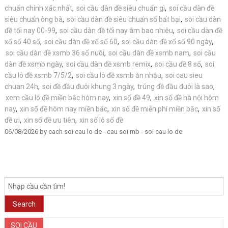
chuẩn chính xác nhất
,
soi cầu dàn đề siêu chuẩn gì
,
soi cầu dàn đề
siêu chuẩn ông bà
,
soi cầu dàn đề siêu chuẩn số bất bại
,
soi cầu dàn
đề tối nay 00-99
,
soi cầu dàn đề tối nay âm bao nhiêu
,
soi cầu dàn đề
xổ số 40 số
,
soi cầu dàn đề xổ số 60
,
soi cầu dàn đề xổ số 90 ngày
,
soi cầu dàn đề xsmb 36 số nuôi
,
soi cầu dàn đề xsmb nam
,
soi cầu
dàn đề xsmb ngày
,
soi cầu dàn đề xsmb remix
,
soi cầu đề 8 số
,
soi
cầu lô đề xsmb 7/5/2
,
soi cầu lô đề xsmb ăn nhậu
,
soi cau sieu
chuan 24h
,
soi đề đầu đuôi khung 3 ngày
,
trúng đề đầu đuôi là sao
,
xem cầu lô đề miền bắc hôm nay
,
xin số đề 49
,
xin số đề hà nội hôm
nay
,
xin số đề hôm nay miền bắc
,
xin số đề miễn phí miền bắc
,
xin số
đề ưi
,
xin số đề ưu tiên
,
xin số lô số đề
06/08/2026
by
cach soi cau lo de - cau soi mb - soi cau lo de
Search
SOI CẦU