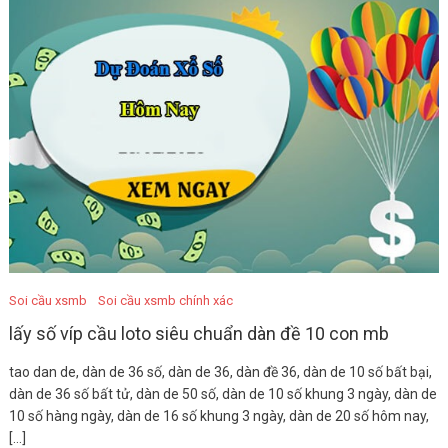
Soi cầu xsmb
Soi cầu xsmb chính xác
lấy số víp cầu loto siêu chuẩn dàn đề 10 con mb
tao dan de, dàn de 36 số, dàn de 36, dàn đề 36, dàn de 10 số bất bại,
dàn de 36 số bất tử, dàn de 50 số, dàn de 10 số khung 3 ngày, dàn de
10 số hàng ngày, dàn de 16 số khung 3 ngày, dàn de 20 số hôm nay,
[…]