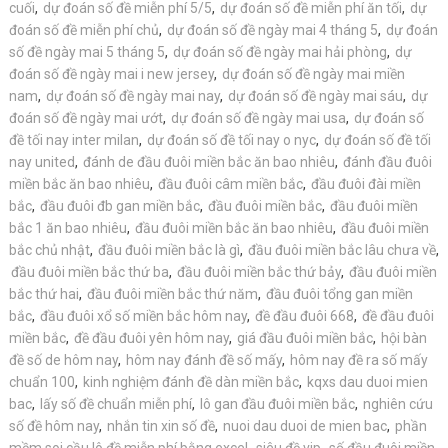
cuối
,
dự đoán số đề miễn phí 5/5
,
dự đoán số đề miễn phí ăn tối
,
dự
đoán số đề miễn phí chủ
,
dự đoán số đề ngày mai 4 tháng 5
,
dự đoán
số đề ngày mai 5 tháng 5
,
dự đoán số đề ngày mai hải phòng
,
dự
đoán số đề ngày mai i new jersey
,
dự đoán số đề ngày mai miền
nam
,
dự đoán số đề ngày mai nay
,
dự đoán số đề ngày mai sáu
,
dự
đoán số đề ngày mai ướt
,
dự đoán số đề ngày mai usa
,
dự đoán số
đề tối nay inter milan
,
dự đoán số đề tối nay o nyc
,
dự đoán số đề tối
nay united
,
đánh de đầu đuôi miền bắc ăn bao nhiêu
,
đánh đầu đuôi
miền bắc ăn bao nhiêu
,
đầu đuôi câm miền bắc
,
đầu đuôi đài miền
bắc
,
đầu đuôi đb gan miền bắc
,
đầu đuôi miền bắc
,
đầu đuôi miền
bắc 1 ăn bao nhiêu
,
đầu đuôi miền bắc ăn bao nhiêu
,
đầu đuôi miền
bắc chủ nhật
,
đầu đuôi miền bắc là gì
,
đầu đuôi miền bắc lâu chưa về
,
đầu đuôi miền bắc thứ ba
,
đầu đuôi miền bắc thứ bảy
,
đầu đuôi miền
bắc thứ hai
,
đầu đuôi miền bắc thứ năm
,
đầu đuôi tổng gan miền
bắc
,
đầu đuôi xổ số miền bắc hôm nay
,
đề đầu đuôi 668
,
đề đầu đuôi
miền bắc
,
đề đầu đuôi yên hôm nay
,
giá đầu đuôi miền bắc
,
hội bàn
đề số de hôm nay
,
hôm nay đánh đề số mấy
,
hôm nay đề ra số mấy
chuẩn 100
,
kinh nghiệm đánh đề dàn miền bắc
,
kqxs dau duoi mien
bac
,
lấy số đề chuẩn miễn phí
,
lô gan đầu đuôi miền bắc
,
nghiên cứu
số đề hôm nay
,
nhắn tin xin số đề
,
nuoi dau duoi de mien bac
,
phần