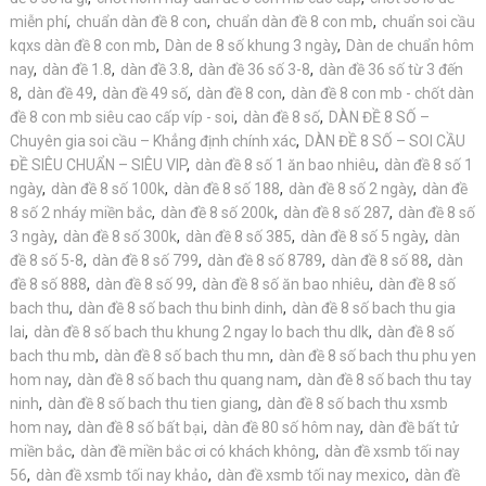
miễn phí
,
chuẩn dàn đề 8 con
,
chuẩn dàn đề 8 con mb
,
chuẩn soi cầu
kqxs dàn đề 8 con mb
,
Dàn de 8 số khung 3 ngày
,
Dàn de chuẩn hôm
nay
,
dàn đề 1.8
,
dàn đề 3.8
,
dàn đề 36 số 3-8
,
dàn đề 36 số từ 3 đến
8
,
dàn đề 49
,
dàn đề 49 số
,
dàn đề 8 con
,
dàn đề 8 con mb - chốt dàn
đề 8 con mb siêu cao cấp víp - soi
,
dàn đề 8 số
,
DÀN ĐỀ 8 SỐ –
Chuyên gia soi cầu – Khẳng định chính xác
,
DÀN ĐỀ 8 SỐ – SOI CẦU
ĐỀ SIÊU CHUẨN – SIÊU VIP
,
dàn đề 8 số 1 ăn bao nhiêu
,
dàn đề 8 số 1
ngày
,
dàn đề 8 số 100k
,
dàn đề 8 số 188
,
dàn đề 8 số 2 ngày
,
dàn đề
8 số 2 nháy miền bắc
,
dàn đề 8 số 200k
,
dàn đề 8 số 287
,
dàn đề 8 số
3 ngày
,
dàn đề 8 số 300k
,
dàn đề 8 số 385
,
dàn đề 8 số 5 ngày
,
dàn
đề 8 số 5-8
,
dàn đề 8 số 799
,
dàn đề 8 số 8789
,
dàn đề 8 số 88
,
dàn
đề 8 số 888
,
dàn đề 8 số 99
,
dàn đề 8 số ăn bao nhiêu
,
dàn đề 8 số
bach thu
,
dàn đề 8 số bach thu binh dinh
,
dàn đề 8 số bach thu gia
lai
,
dàn đề 8 số bach thu khung 2 ngay lo bach thu dlk
,
dàn đề 8 số
bach thu mb
,
dàn đề 8 số bach thu mn
,
dàn đề 8 số bach thu phu yen
hom nay
,
dàn đề 8 số bach thu quang nam
,
dàn đề 8 số bach thu tay
ninh
,
dàn đề 8 số bach thu tien giang
,
dàn đề 8 số bach thu xsmb
hom nay
,
dàn đề 8 số bất bại
,
dàn đề 80 số hôm nay
,
dàn đề bất tử
miền bắc
,
dàn đề miền bắc ơi có khách không
,
dàn đề xsmb tối nay
56
,
dàn đề xsmb tối nay khảo
,
dàn đề xsmb tối nay mexico
,
dàn đề