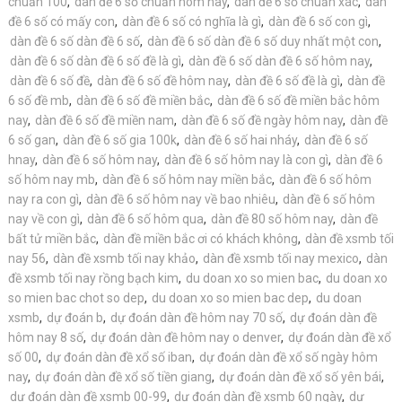
chuẩn 100
,
dàn đề 6 số chuẩn hôm nay
,
dàn đề 6 số chuẩn xác
,
dàn
đề 6 số có mấy con
,
dàn đề 6 số có nghĩa là gì
,
dàn đề 6 số con gì
,
dàn đề 6 số dàn đề 6 số
,
dàn đề 6 số dàn đề 6 số duy nhất một con
,
dàn đề 6 số dàn đề 6 số đề là gì
,
dàn đề 6 số dàn đề 6 số hôm nay
,
dàn đề 6 số đề
,
dàn đề 6 số đề hôm nay
,
dàn đề 6 số đề là gì
,
dàn đề
6 số đề mb
,
dàn đề 6 số đề miền bắc
,
dàn đề 6 số đề miền bắc hôm
nay
,
dàn đề 6 số đề miền nam
,
dàn đề 6 số đề ngày hôm nay
,
dàn đề
6 số gan
,
dàn đề 6 số gia 100k
,
dàn đề 6 số hai nháy
,
dàn đề 6 số
hnay
,
dàn đề 6 số hôm nay
,
dàn đề 6 số hôm nay là con gì
,
dàn đề 6
số hôm nay mb
,
dàn đề 6 số hôm nay miền bắc
,
dàn đề 6 số hôm
nay ra con gì
,
dàn đề 6 số hôm nay về bao nhiêu
,
dàn đề 6 số hôm
nay về con gì
,
dàn đề 6 số hôm qua
,
dàn đề 80 số hôm nay
,
dàn đề
bất tử miền bắc
,
dàn đề miền bắc ơi có khách không
,
dàn đề xsmb tối
nay 56
,
dàn đề xsmb tối nay khảo
,
dàn đề xsmb tối nay mexico
,
dàn
đề xsmb tối nay rồng bạch kim
,
du doan xo so mien bac
,
du doan xo
so mien bac chot so dep
,
du doan xo so mien bac dep
,
du doan
xsmb
,
dự đoán b
,
dự đoán dàn đề hôm nay 70 số
,
dự đoán dàn đề
hôm nay 8 số
,
dự đoán dàn đề hôm nay o denver
,
dự đoán dàn đề xổ
số 00
,
dự đoán dàn đề xổ số iban
,
dự đoán dàn đề xổ số ngày hôm
nay
,
dự đoán dàn đề xổ số tiền giang
,
dự đoán dàn đề xổ số yên bái
,
dự đoán dàn đề xsmb 00-99
,
dự đoán dàn đề xsmb 60 ngày
,
dự