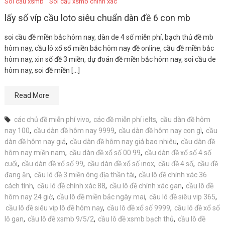
Soi cầu xsmb
Soi cầu xsmb chính xác
lấy số víp cầu loto siêu chuẩn dàn đề 6 con mb
soi cầu đề miền bắc hôm nay, dàn de 4 số miễn phí, bạch thủ đề mb
hôm nay, cầu lô xổ số miền bắc hôm nay đề online, cầu đề miền bắc
hôm nay, xin số đề 3 miền, dự đoán đề miền bắc hôm nay, soi cầu de
hôm nay, soi đề miền […]
Read More
các chủ đề miễn phí vivo
,
các đề miễn phí ielts
,
cầu dàn đề hôm
nay 100
,
cầu dàn đề hôm nay 9999
,
cầu dàn đề hôm nay con gì
,
cầu
dàn đề hôm nay giá
,
cầu dàn đề hôm nay giá bao nhiêu
,
cầu dàn đề
hôm nay miền nam
,
cầu dàn đề xổ số 00 99
,
cầu dàn đề xổ số 4 số
cuối
,
cầu dàn đề xổ số 99
,
cầu dàn đề xổ số inox
,
cầu đề 4 số
,
cầu đề
đang ăn
,
cầu lô đề 3 miền ông địa thần tài
,
cầu lô đề chính xác 36
cách tính
,
cầu lô đề chính xác 88
,
cầu lô đề chính xác gan
,
cầu lô đề
hôm nay 24 giờ
,
cầu lô đề miền bắc ngày mai
,
cầu lô đề siêu vip 365
,
cầu lô đề siêu vip lô đề hôm nay
,
cầu lô đề xổ số 9999
,
cầu lô đề xổ số
lô gan
,
cầu lô đề xsmb 9/5/2
,
cầu lô đề xsmb bạch thủ
,
cầu lô đề