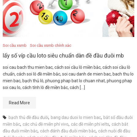
Soi cầu xsmb
Soi cầu xsmb chính xác
lấy số víp cầu loto siêu chuẩn dàn đề đầu đuôi mb
soi cau bach thu mien bac, cách soi cầu lô miền bắc, cách soi cầu lô
chuẩn, cách soi lô đề miền bắc, soi cau danh de mien bac, bach thu lo
mien bac, bạch thủ lô, phuong phap bat lo chuan nhat, phuong phap
soi cau lo, cách tính lô đề miền bắc, cách […]
Read More
bạch thủ đề đầu đuôi
,
bang dau duoi lo mien bac
,
bắt số đầu đuôi
miền bắc
,
các chủ đề miễn phí vivo
,
các đề miễn phí ielts
,
cách bắt
đầu đuôi miền bắc
,
cách đánh đầu đuôi miền bắc
,
cách nuôi đề đầu