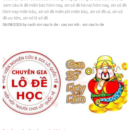
xem cầu lô đề miền bắc hôm nay
,
xin số đề hà nội hôm nay
,
xin số đề
hôm nay miền bắc
,
xin số đề miễn phí miền bắc
,
xin số đề ưi
,
xin số
đề ưu tiên
,
xin số lô số đề
06/08/2026
by
cach soi cau lo de - cau soi mb - soi cau lo de