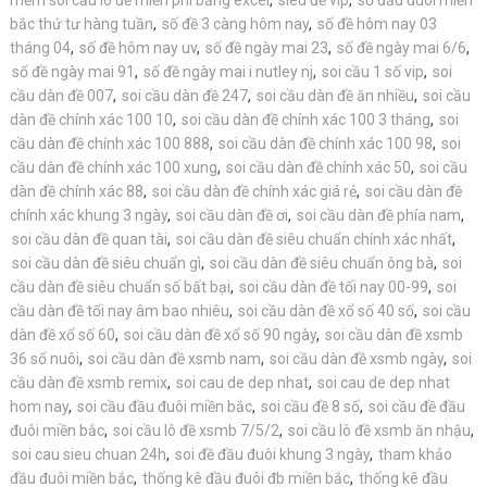
mềm soi cầu lô đề miễn phí bằng excel
,
siêu đề vip
,
số đầu đuôi miền
bắc thứ tư hàng tuần
,
số đề 3 càng hôm nay
,
số đề hôm nay 03
tháng 04
,
số đề hôm nay uv
,
số đề ngày mai 23
,
số đề ngày mai 6/6
,
số đề ngày mai 91
,
số đề ngày mai i nutley nj
,
soi cầu 1 số vip
,
soi
cầu dàn đề 007
,
soi cầu dàn đề 247
,
soi cầu dàn đề ăn nhiều
,
soi cầu
dàn đề chính xác 100 10
,
soi cầu dàn đề chính xác 100 3 tháng
,
soi
cầu dàn đề chính xác 100 888
,
soi cầu dàn đề chính xác 100 98
,
soi
cầu dàn đề chính xác 100 xung
,
soi cầu dàn đề chính xác 50
,
soi cầu
dàn đề chính xác 88
,
soi cầu dàn đề chính xác giá rẻ
,
soi cầu dàn đề
chính xác khung 3 ngày
,
soi cầu dàn đề ơi
,
soi cầu dàn đề phía nam
,
soi cầu dàn đề quan tài
,
soi cầu dàn đề siêu chuẩn chính xác nhất
,
soi cầu dàn đề siêu chuẩn gì
,
soi cầu dàn đề siêu chuẩn ông bà
,
soi
cầu dàn đề siêu chuẩn số bất bại
,
soi cầu dàn đề tối nay 00-99
,
soi
cầu dàn đề tối nay âm bao nhiêu
,
soi cầu dàn đề xổ số 40 số
,
soi cầu
dàn đề xổ số 60
,
soi cầu dàn đề xổ số 90 ngày
,
soi cầu dàn đề xsmb
36 số nuôi
,
soi cầu dàn đề xsmb nam
,
soi cầu dàn đề xsmb ngày
,
soi
cầu dàn đề xsmb remix
,
soi cau de dep nhat
,
soi cau de dep nhat
hom nay
,
soi cầu đầu đuôi miền bắc
,
soi cầu đề 8 số
,
soi cầu đề đầu
đuôi miền bắc
,
soi cầu lô đề xsmb 7/5/2
,
soi cầu lô đề xsmb ăn nhậu
,
soi cau sieu chuan 24h
,
soi đề đầu đuôi khung 3 ngày
,
tham khảo
đầu đuôi miền bắc
,
thống kê đầu đuôi đb miền bắc
,
thống kê đầu