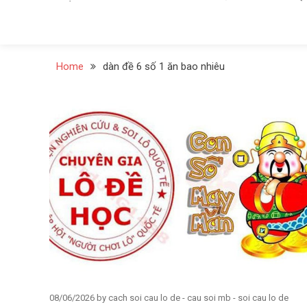
Home
dàn đề 6 số 1 ăn bao nhiêu
08/06/2026
by
cach soi cau lo de - cau soi mb - soi cau lo de