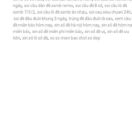
ngày
,
soi cầu dàn đề xsmb remix
,
soi cầu đề 8 số
,
soi cầu lô đề
xsmb 7/5/2
,
soi cầu lô đề xsmb ăn nhậu
,
soi cau sieu chuan 24h
,
soi đề đầu đuôi khung 3 ngày
,
trúng đề đầu đuôi là sao
,
xem cầu 
đề miền bắc hôm nay
,
xin số đề hà nội hôm nay
,
xin số đề hôm n
miền bắc
,
xin số đề miễn phí miền bắc
,
xin số đề ưi
,
xin số đề ưu
tiên
,
xin số lô số đề
,
xo so mien bac chot so dep