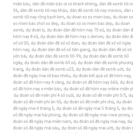
miền bắc
,
dàn đề miền bắc ơi có khách không
,
dàn đề xsmb tối n
56
,
dàn đề xsmb tối nay khảo
,
dàn đề xsmb tối nay mexico
,
dàn 
xsmb tối nay rồng bạch kim
,
du doan xo so mien bac
,
du doan x
so mien bac chot so dep
,
du doan xo so mien bac dep
,
du doan
xsmb
,
dự đoán b
,
dự đoán dàn đề hôm nay 70 số
,
dự đoán dàn 
hôm nay 8 số
,
dự đoán dàn đề hôm nay o denver
,
dự đoán dàn đ
xổ số 00
,
dự đoán dàn đề xổ số iban
,
dự đoán dàn đề xổ số ngày
hôm nay
,
dự đoán dàn đề xổ số tiền giang
,
dự đoán dàn đề xổ số
yên bái
,
dự đoán dàn đề xsmb 00-99
,
dự đoán dàn đề xsmb 60
ngày
,
dự đoán dàn đề xsmb 60 số
,
dự đoán dàn đề xsmb phươn
trang
,
dự đoán dàn đề xsmb u23
,
dự đoán dàn đề xsmb ướt
,
dự
đoán đề ngày mai về bao nhiêu
,
dự đoán kết quả số đề hôm nay
,
đoán số đề hôm nay 4 càng
,
dự đoán số đề hôm nay 666
,
dự đo
số đề hôm nay ơ miền bắc
,
dự đoán số đề hôm nay online miễn p
dự đoán số đề miễn phí 4 số cuối
,
dự đoán số đề miễn phí 5/5
,
d
đoán số đề miễn phí ăn tối
,
dự đoán số đề miễn phí chủ
,
dự đoán 
đề ngày mai 4 tháng 5
,
dự đoán số đề ngày mai 5 tháng 5
,
dự đo
số đề ngày mai hải phòng
,
dự đoán số đề ngày mai i new jersey
,
đoán số đề ngày mai miền nam
,
dự đoán số đề ngày mai nay
,
dự
đoán số đề ngày mai sáu
,
dự đoán số đề ngày mai ướt
,
dự đoán 