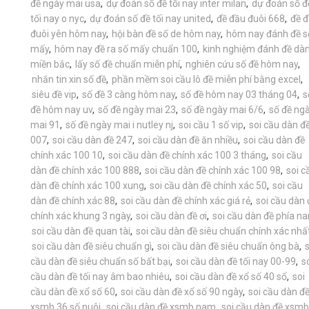
đề ngày mai usa
,
dự đoán số đề tối nay inter milan
,
dự đoán số đ
tối nay o nyc
,
dự đoán số đề tối nay united
,
đề đầu đuôi 668
,
đề 
đuôi yên hôm nay
,
hội bàn đề số de hôm nay
,
hôm nay đánh đề s
mấy
,
hôm nay đề ra số mấy chuẩn 100
,
kinh nghiệm đánh đề dà
miền bắc
,
lấy số đề chuẩn miễn phí
,
nghiên cứu số đề hôm nay
,
nhắn tin xin số đề
,
phần mềm soi cầu lô đề miễn phí bằng excel
,
siêu đề vip
,
số đề 3 càng hôm nay
,
số đề hôm nay 03 tháng 04
,
s
đề hôm nay uv
,
số đề ngày mai 23
,
số đề ngày mai 6/6
,
số đề ng
mai 91
,
số đề ngày mai i nutley nj
,
soi cầu 1 số vip
,
soi cầu dàn đ
007
,
soi cầu dàn đề 247
,
soi cầu dàn đề ăn nhiều
,
soi cầu dàn đề
chính xác 100 10
,
soi cầu dàn đề chính xác 100 3 tháng
,
soi cầu
dàn đề chính xác 100 888
,
soi cầu dàn đề chính xác 100 98
,
soi c
dàn đề chính xác 100 xung
,
soi cầu dàn đề chính xác 50
,
soi cầu
dàn đề chính xác 88
,
soi cầu dàn đề chính xác giá rẻ
,
soi cầu dàn 
chính xác khung 3 ngày
,
soi cầu dàn đề ơi
,
soi cầu dàn đề phía n
soi cầu dàn đề quan tài
,
soi cầu dàn đề siêu chuẩn chính xác nhấ
soi cầu dàn đề siêu chuẩn gì
,
soi cầu dàn đề siêu chuẩn ông bà
,
s
cầu dàn đề siêu chuẩn số bất bại
,
soi cầu dàn đề tối nay 00-99
,
s
cầu dàn đề tối nay âm bao nhiêu
,
soi cầu dàn đề xổ số 40 số
,
soi
cầu dàn đề xổ số 60
,
soi cầu dàn đề xổ số 90 ngày
,
soi cầu dàn đ
xsmb 36 số nuôi
,
soi cầu dàn đề xsmb nam
,
soi cầu dàn đề xsmb