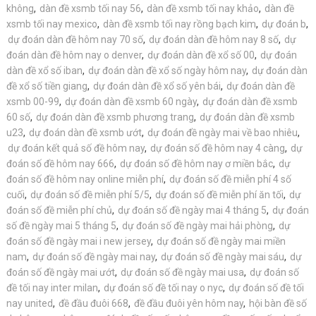
không
,
dàn đề xsmb tối nay 56
,
dàn đề xsmb tối nay khảo
,
dàn đề
xsmb tối nay mexico
,
dàn đề xsmb tối nay rồng bạch kim
,
dự đoán b
,
dự đoán dàn đề hôm nay 70 số
,
dự đoán dàn đề hôm nay 8 số
,
dự
đoán dàn đề hôm nay o denver
,
dự đoán dàn đề xổ số 00
,
dự đoán
dàn đề xổ số iban
,
dự đoán dàn đề xổ số ngày hôm nay
,
dự đoán dàn
đề xổ số tiền giang
,
dự đoán dàn đề xổ số yên bái
,
dự đoán dàn đề
xsmb 00-99
,
dự đoán dàn đề xsmb 60 ngày
,
dự đoán dàn đề xsmb
60 số
,
dự đoán dàn đề xsmb phương trang
,
dự đoán dàn đề xsmb
u23
,
dự đoán dàn đề xsmb ướt
,
dự đoán đề ngày mai về bao nhiêu
,
dự đoán kết quả số đề hôm nay
,
dự đoán số đề hôm nay 4 càng
,
dự
đoán số đề hôm nay 666
,
dự đoán số đề hôm nay ơ miền bắc
,
dự
đoán số đề hôm nay online miễn phí
,
dự đoán số đề miễn phí 4 số
cuối
,
dự đoán số đề miễn phí 5/5
,
dự đoán số đề miễn phí ăn tối
,
dự
đoán số đề miễn phí chủ
,
dự đoán số đề ngày mai 4 tháng 5
,
dự đoán
số đề ngày mai 5 tháng 5
,
dự đoán số đề ngày mai hải phòng
,
dự
đoán số đề ngày mai i new jersey
,
dự đoán số đề ngày mai miền
nam
,
dự đoán số đề ngày mai nay
,
dự đoán số đề ngày mai sáu
,
dự
đoán số đề ngày mai ướt
,
dự đoán số đề ngày mai usa
,
dự đoán số
đề tối nay inter milan
,
dự đoán số đề tối nay o nyc
,
dự đoán số đề tối
nay united
,
đề đầu đuôi 668
,
đề đầu đuôi yên hôm nay
,
hội bàn đề số