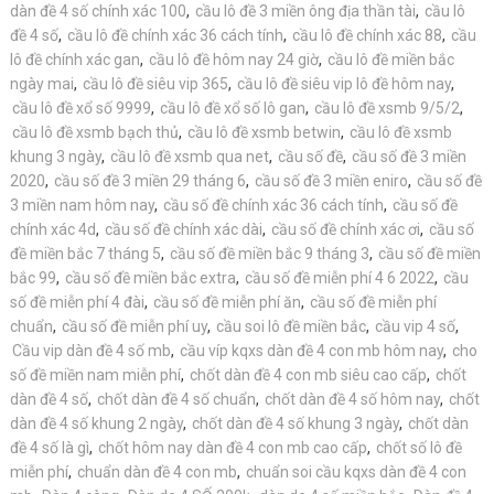
dàn đề 4 số chính xác 100
,
cầu lô đề 3 miền ông địa thần tài
,
cầu lô
đề 4 số
,
cầu lô đề chính xác 36 cách tính
,
cầu lô đề chính xác 88
,
cầu
lô đề chính xác gan
,
cầu lô đề hôm nay 24 giờ
,
cầu lô đề miền bắc
ngày mai
,
cầu lô đề siêu vip 365
,
cầu lô đề siêu vip lô đề hôm nay
,
cầu lô đề xổ số 9999
,
cầu lô đề xổ số lô gan
,
cầu lô đề xsmb 9/5/2
,
cầu lô đề xsmb bạch thủ
,
cầu lô đề xsmb betwin
,
cầu lô đề xsmb
khung 3 ngày
,
cầu lô đề xsmb qua net
,
cầu số đề
,
cầu số đề 3 miền
2020
,
cầu số đề 3 miền 29 tháng 6
,
cầu số đề 3 miền eniro
,
cầu số đề
3 miền nam hôm nay
,
cầu số đề chính xác 36 cách tính
,
cầu số đề
chính xác 4d
,
cầu số đề chính xác dài
,
cầu số đề chính xác ơi
,
cầu số
đề miền bắc 7 tháng 5
,
cầu số đề miền bắc 9 tháng 3
,
cầu số đề miền
bắc 99
,
cầu số đề miền bắc extra
,
cầu số đề miễn phí 4 6 2022
,
cầu
số đề miễn phí 4 đài
,
cầu số đề miễn phí ăn
,
cầu số đề miễn phí
chuẩn
,
cầu số đề miễn phí uy
,
cầu soi lô đề miền bắc
,
cầu vip 4 số
,
Cầu vip dàn đề 4 số mb
,
cầu víp kqxs dàn đề 4 con mb hôm nay
,
cho
số đề miền nam miễn phí
,
chốt dàn đề 4 con mb siêu cao cấp
,
chốt
dàn đề 4 số
,
chốt dàn đề 4 số chuẩn
,
chốt dàn đề 4 số hôm nay
,
chốt
dàn đề 4 số khung 2 ngày
,
chốt dàn đề 4 số khung 3 ngày
,
chốt dàn
đề 4 số là gì
,
chốt hôm nay dàn đề 4 con mb cao cấp
,
chốt số lô đề
miễn phí
,
chuẩn dàn đề 4 con mb
,
chuẩn soi cầu kqxs dàn đề 4 con