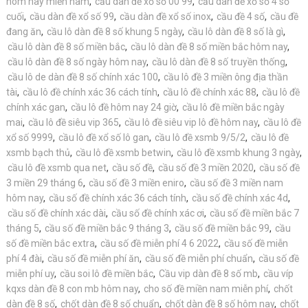
hôm nay miền nam
,
cầu dàn đề xổ số 00 99
,
cầu dàn đề xổ số 4 số
cuối
,
cầu dàn đề xổ số 99
,
cầu dàn đề xổ số inox
,
cầu đề 4 số
,
cầu đề
đang ăn
,
cầu lô dàn đề 8 số khung 5 ngày
,
cầu lô dàn đề 8 số là gì
,
cầu lô dàn đề 8 số miền bắc
,
cầu lô dàn đề 8 số miền bắc hôm nay
,
cầu lô dàn đề 8 số ngày hôm nay
,
cầu lô dàn đề 8 số truyền thống
,
cầu lô de dàn đề 8 số chính xác 100
,
cầu lô đề 3 miền ông địa thần
tài
,
cầu lô đề chính xác 36 cách tính
,
cầu lô đề chính xác 88
,
cầu lô đề
chính xác gan
,
cầu lô đề hôm nay 24 giờ
,
cầu lô đề miền bắc ngày
mai
,
cầu lô đề siêu vip 365
,
cầu lô đề siêu vip lô đề hôm nay
,
cầu lô đề
xổ số 9999
,
cầu lô đề xổ số lô gan
,
cầu lô đề xsmb 9/5/2
,
cầu lô đề
xsmb bạch thủ
,
cầu lô đề xsmb betwin
,
cầu lô đề xsmb khung 3 ngày
,
cầu lô đề xsmb qua net
,
cầu số đề
,
cầu số đề 3 miền 2020
,
cầu số đề
3 miền 29 tháng 6
,
cầu số đề 3 miền eniro
,
cầu số đề 3 miền nam
hôm nay
,
cầu số đề chính xác 36 cách tính
,
cầu số đề chính xác 4d
,
cầu số đề chính xác dài
,
cầu số đề chính xác ơi
,
cầu số đề miền bắc 7
tháng 5
,
cầu số đề miền bắc 9 tháng 3
,
cầu số đề miền bắc 99
,
cầu
số đề miền bắc extra
,
cầu số đề miễn phí 4 6 2022
,
cầu số đề miễn
phí 4 đài
,
cầu số đề miễn phí ăn
,
cầu số đề miễn phí chuẩn
,
cầu số đề
miễn phí uy
,
cầu soi lô đề miền bắc
,
Cầu vip dàn đề 8 số mb
,
cầu víp
kqxs dàn đề 8 con mb hôm nay
,
cho số đề miền nam miễn phí
,
chốt
dàn đề 8 số
,
chốt dàn đề 8 số chuẩn
,
chốt dàn đề 8 số hôm nay
,
chốt