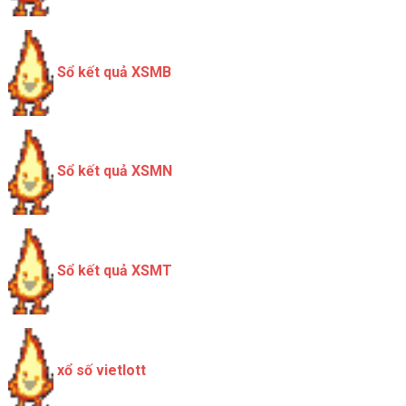
Sổ kết quả XSMB
Sổ kết quả XSMN
Sổ kết quả XSMT
xổ số vietlott