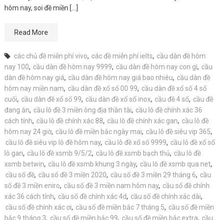
hôm nay, soi đề miền […]
Read More
các chủ đề miễn phí vivo
,
các đề miễn phí ielts
,
cầu dàn đề hôm
nay 100
,
cầu dàn đề hôm nay 9999
,
cầu dàn đề hôm nay con gì
,
cầu
dàn đề hôm nay giá
,
cầu dàn đề hôm nay giá bao nhiêu
,
cầu dàn đề
hôm nay miền nam
,
cầu dàn đề xổ số 00 99
,
cầu dàn đề xổ số 4 số
cuối
,
cầu dàn đề xổ số 99
,
cầu dàn đề xổ số inox
,
cầu đề 4 số
,
cầu đề
đang ăn
,
cầu lô đề 3 miền ông địa thần tài
,
cầu lô đề chính xác 36
cách tính
,
cầu lô đề chính xác 88
,
cầu lô đề chính xác gan
,
cầu lô đề
hôm nay 24 giờ
,
cầu lô đề miền bắc ngày mai
,
cầu lô đề siêu vip 365
,
cầu lô đề siêu vip lô đề hôm nay
,
cầu lô đề xổ số 9999
,
cầu lô đề xổ số
lô gan
,
cầu lô đề xsmb 9/5/2
,
cầu lô đề xsmb bạch thủ
,
cầu lô đề
xsmb betwin
,
cầu lô đề xsmb khung 3 ngày
,
cầu lô đề xsmb qua net
,
cầu số đề
,
cầu số đề 3 miền 2020
,
cầu số đề 3 miền 29 tháng 6
,
cầu
số đề 3 miền eniro
,
cầu số đề 3 miền nam hôm nay
,
cầu số đề chính
xác 36 cách tính
,
cầu số đề chính xác 4d
,
cầu số đề chính xác dài
,
cầu số đề chính xác ơi
,
cầu số đề miền bắc 7 tháng 5
,
cầu số đề miền
bắc 9 tháng 3
,
cầu số đề miền bắc 99
,
cầu số đề miền bắc extra
,
cầu