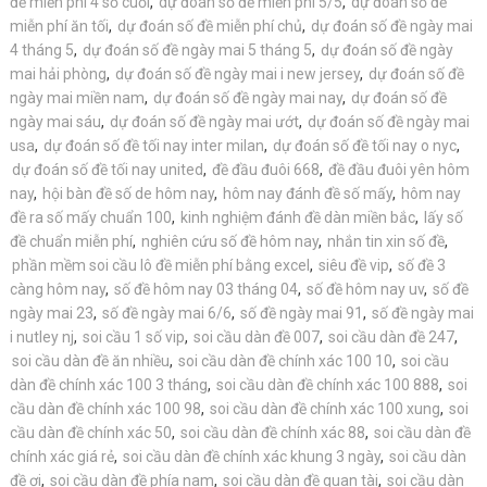
đề miễn phí 4 số cuối
,
dự đoán số đề miễn phí 5/5
,
dự đoán số đề
miễn phí ăn tối
,
dự đoán số đề miễn phí chủ
,
dự đoán số đề ngày mai
4 tháng 5
,
dự đoán số đề ngày mai 5 tháng 5
,
dự đoán số đề ngày
mai hải phòng
,
dự đoán số đề ngày mai i new jersey
,
dự đoán số đề
ngày mai miền nam
,
dự đoán số đề ngày mai nay
,
dự đoán số đề
ngày mai sáu
,
dự đoán số đề ngày mai ướt
,
dự đoán số đề ngày mai
usa
,
dự đoán số đề tối nay inter milan
,
dự đoán số đề tối nay o nyc
,
dự đoán số đề tối nay united
,
đề đầu đuôi 668
,
đề đầu đuôi yên hôm
nay
,
hội bàn đề số de hôm nay
,
hôm nay đánh đề số mấy
,
hôm nay
đề ra số mấy chuẩn 100
,
kinh nghiệm đánh đề dàn miền bắc
,
lấy số
đề chuẩn miễn phí
,
nghiên cứu số đề hôm nay
,
nhắn tin xin số đề
,
phần mềm soi cầu lô đề miễn phí bằng excel
,
siêu đề vip
,
số đề 3
càng hôm nay
,
số đề hôm nay 03 tháng 04
,
số đề hôm nay uv
,
số đề
ngày mai 23
,
số đề ngày mai 6/6
,
số đề ngày mai 91
,
số đề ngày mai
i nutley nj
,
soi cầu 1 số vip
,
soi cầu dàn đề 007
,
soi cầu dàn đề 247
,
soi cầu dàn đề ăn nhiều
,
soi cầu dàn đề chính xác 100 10
,
soi cầu
dàn đề chính xác 100 3 tháng
,
soi cầu dàn đề chính xác 100 888
,
soi
cầu dàn đề chính xác 100 98
,
soi cầu dàn đề chính xác 100 xung
,
soi
cầu dàn đề chính xác 50
,
soi cầu dàn đề chính xác 88
,
soi cầu dàn đề
chính xác giá rẻ
,
soi cầu dàn đề chính xác khung 3 ngày
,
soi cầu dàn
đề ơi
,
soi cầu dàn đề phía nam
,
soi cầu dàn đề quan tài
,
soi cầu dàn