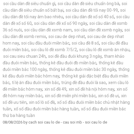
soi cầu dàn đề siêu chuẩn gì
,
soi cầu dàn đề siêu chuẩn ông bà
,
soi
cầu dàn đề siêu chuẩn số bất bại
,
soi cầu dàn đề tối nay 00-99
,
soi
cầu dàn đề tối nay âm bao nhiêu
,
soi cầu dàn đề xổ số 40 số
,
soi cầu
dàn đề xổ số 60
,
soi cầu dàn đề xổ số 90 ngày
,
soi cầu dàn đề xsmb
36 số nuôi
,
soi cầu dàn đề xsmb nam
,
soi cầu dàn đề xsmb ngày
,
soi
cầu dàn đề xsmb remix
,
soi cau de dep nhat
,
soi cau de dep nhat
hom nay
,
soi cầu đầu đuôi miền bắc
,
soi cầu đề 8 số
,
soi cầu đề đầu
đuôi miền bắc
,
soi cầu lô đề xsmb 7/5/2
,
soi cầu lô đề xsmb ăn nhậu
,
soi cau sieu chuan 24h
,
soi đề đầu đuôi khung 3 ngày
,
tham khảo
đầu đuôi miền bắc
,
thống kê đầu đuôi đb miền bắc
,
thống kê đầu
đuôi miền bắc 100 ngày
,
thống kê đầu đuôi miền bắc 30 ngày
,
thống
kê đầu đuôi miền bắc hôm nay
,
thống kê giải đặc biệt đầu đuôi miền
bắc
,
tỉ lệ ăn đầu đuôi miền bắc
,
trúng đề đầu đuôi là sao
,
xem cầu lô
đề miền bắc hôm nay
,
xin số đề 49
,
xin số đề hà nội hôm nay
,
xin số
đề hôm nay miền bắc
,
xin số đề miễn phí miền bắc
,
xin số đề ưi
,
xin
số đề ưu tiên
,
xin số lô số đề
,
xổ số đầu đuôi miền bắc chủ nhật hàng
tuần
,
xổ số đầu đuôi miền bắc hàng tuần
,
xổ số đầu đuôi miền bắc
thứ ba hàng tuần
08/08/2026
by
cach soi cau lo de - cau soi mb - soi cau lo de