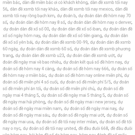
miền bắc
,
dàn đề miền bắc ơi có khách không
,
dàn đề xsmb tối nay
56
,
dàn đề xsmb tối nay khảo
,
dàn đề xsmb tối nay mexico
,
dàn đề
xsmb tối nay rồng bạch kim
,
dự đoán b
,
dự đoán dàn đề hôm nay 70
số
,
dự đoán dàn đề hôm nay 8 số
,
dự đoán dàn đề hôm nay o denver
,
dự đoán dàn đề xổ số 00
,
dự đoán dàn đề xổ số iban
,
dự đoán dàn đề
xổ số ngày hôm nay
,
dự đoán dàn đề xổ số tiền giang
,
dự đoán dàn
đề xổ số yên bái
,
dự đoán dàn đề xsmb 00-99
,
dự đoán dàn đề xsmb
60 ngày
,
dự đoán dàn đề xsmb 60 số
,
dự đoán dàn đề xsmb phương
trang
,
dự đoán dàn đề xsmb u23
,
dự đoán dàn đề xsmb ướt
,
dự
đoán đề ngày mai về bao nhiêu
,
dự đoán kết quả số đề hôm nay
,
dự
đoán số đề hôm nay 4 càng
,
dự đoán số đề hôm nay 666
,
dự đoán số
đề hôm nay ơ miền bắc
,
dự đoán số đề hôm nay online miễn phí
,
dự
đoán số đề miễn phí 4 số cuối
,
dự đoán số đề miễn phí 5/5
,
dự đoán
số đề miễn phí ăn tối
,
dự đoán số đề miễn phí chủ
,
dự đoán số đề
ngày mai 4 tháng 5
,
dự đoán số đề ngày mai 5 tháng 5
,
dự đoán số
đề ngày mai hải phòng
,
dự đoán số đề ngày mai i new jersey
,
dự
đoán số đề ngày mai miền nam
,
dự đoán số đề ngày mai nay
,
dự
đoán số đề ngày mai sáu
,
dự đoán số đề ngày mai ướt
,
dự đoán số
đề ngày mai usa
,
dự đoán số đề tối nay inter milan
,
dự đoán số đề tối
nay o nyc
,
dự đoán số đề tối nay united
,
đề đầu đuôi 668
,
đề đầu đuôi