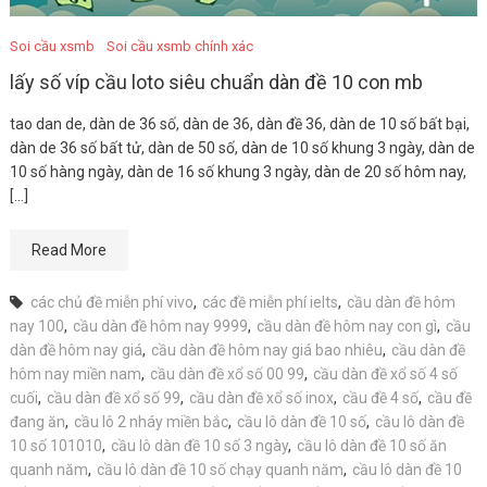
Soi cầu xsmb
Soi cầu xsmb chính xác
lấy số víp cầu loto siêu chuẩn dàn đề 10 con mb
tao dan de, dàn de 36 số, dàn de 36, dàn đề 36, dàn de 10 số bất bại,
dàn de 36 số bất tử, dàn de 50 số, dàn de 10 số khung 3 ngày, dàn de
10 số hàng ngày, dàn de 16 số khung 3 ngày, dàn de 20 số hôm nay,
[…]
Read More
các chủ đề miễn phí vivo
,
các đề miễn phí ielts
,
cầu dàn đề hôm
nay 100
,
cầu dàn đề hôm nay 9999
,
cầu dàn đề hôm nay con gì
,
cầu
dàn đề hôm nay giá
,
cầu dàn đề hôm nay giá bao nhiêu
,
cầu dàn đề
hôm nay miền nam
,
cầu dàn đề xổ số 00 99
,
cầu dàn đề xổ số 4 số
cuối
,
cầu dàn đề xổ số 99
,
cầu dàn đề xổ số inox
,
cầu đề 4 số
,
cầu đề
đang ăn
,
cầu lô 2 nháy miền bắc
,
cầu lô dàn đề 10 số
,
cầu lô dàn đề
10 số 101010
,
cầu lô dàn đề 10 số 3 ngày
,
cầu lô dàn đề 10 số ăn
quanh năm
,
cầu lô dàn đề 10 số chạy quanh năm
,
cầu lô dàn đề 10