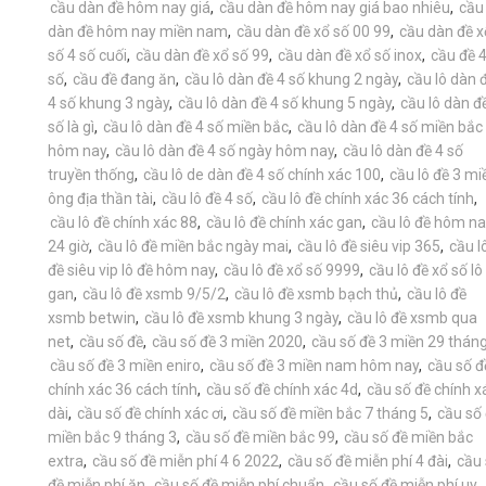
cầu dàn đề hôm nay giá
,
cầu dàn đề hôm nay giá bao nhiêu
,
cầu
dàn đề hôm nay miền nam
,
cầu dàn đề xổ số 00 99
,
cầu dàn đề x
số 4 số cuối
,
cầu dàn đề xổ số 99
,
cầu dàn đề xổ số inox
,
cầu đề 
số
,
cầu đề đang ăn
,
cầu lô dàn đề 4 số khung 2 ngày
,
cầu lô dàn 
4 số khung 3 ngày
,
cầu lô dàn đề 4 số khung 5 ngày
,
cầu lô dàn đ
số là gì
,
cầu lô dàn đề 4 số miền bắc
,
cầu lô dàn đề 4 số miền bắc
hôm nay
,
cầu lô dàn đề 4 số ngày hôm nay
,
cầu lô dàn đề 4 số
truyền thống
,
cầu lô de dàn đề 4 số chính xác 100
,
cầu lô đề 3 mi
ông địa thần tài
,
cầu lô đề 4 số
,
cầu lô đề chính xác 36 cách tính
,
cầu lô đề chính xác 88
,
cầu lô đề chính xác gan
,
cầu lô đề hôm n
24 giờ
,
cầu lô đề miền bắc ngày mai
,
cầu lô đề siêu vip 365
,
cầu l
đề siêu vip lô đề hôm nay
,
cầu lô đề xổ số 9999
,
cầu lô đề xổ số lô
gan
,
cầu lô đề xsmb 9/5/2
,
cầu lô đề xsmb bạch thủ
,
cầu lô đề
xsmb betwin
,
cầu lô đề xsmb khung 3 ngày
,
cầu lô đề xsmb qua
net
,
cầu số đề
,
cầu số đề 3 miền 2020
,
cầu số đề 3 miền 29 thán
cầu số đề 3 miền eniro
,
cầu số đề 3 miền nam hôm nay
,
cầu số đ
chính xác 36 cách tính
,
cầu số đề chính xác 4d
,
cầu số đề chính x
dài
,
cầu số đề chính xác ơi
,
cầu số đề miền bắc 7 tháng 5
,
cầu số
miền bắc 9 tháng 3
,
cầu số đề miền bắc 99
,
cầu số đề miền bắc
extra
,
cầu số đề miễn phí 4 6 2022
,
cầu số đề miễn phí 4 đài
,
cầu
đề miễn phí ăn
,
cầu số đề miễn phí chuẩn
,
cầu số đề miễn phí uy
,