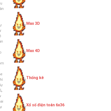
hu
àn
Max 3D
ự
ự
ề
àn
Max 4D
b
hôm
,
ne
Thống kê
hí
dự
5
,
w
ai
Xổ số điện toán 6x36
ự