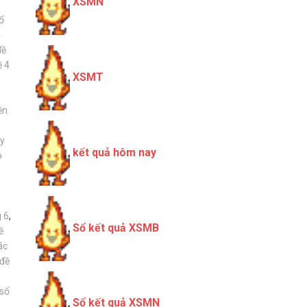
XSMN
ổ
4
đề
ề 4
XSMT
ền
ay
kết quả hôm nay
ô
g 6
,
Sổ kết quả XSMB
ề
ác
 đề
 số
Sổ kết quả XSMN