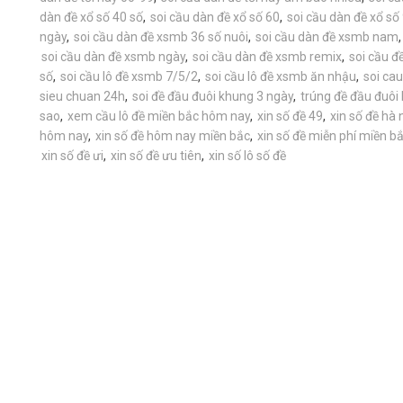
dàn đề xổ số 40 số
,
soi cầu dàn đề xổ số 60
,
soi cầu dàn đề xổ số
ngày
,
soi cầu dàn đề xsmb 36 số nuôi
,
soi cầu dàn đề xsmb nam
,
soi cầu dàn đề xsmb ngày
,
soi cầu dàn đề xsmb remix
,
soi cầu đ
số
,
soi cầu lô đề xsmb 7/5/2
,
soi cầu lô đề xsmb ăn nhậu
,
soi cau
sieu chuan 24h
,
soi đề đầu đuôi khung 3 ngày
,
trúng đề đầu đuôi 
sao
,
xem cầu lô đề miền bắc hôm nay
,
xin số đề 49
,
xin số đề hà 
hôm nay
,
xin số đề hôm nay miền bắc
,
xin số đề miễn phí miền b
xin số đề ưi
,
xin số đề ưu tiên
,
xin số lô số đề