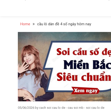
Home
cầu lô dàn đề 4 số ngày hôm nay
05/06/2026
by
cach soi cau lo de - cau soi mb - soi cau lo de