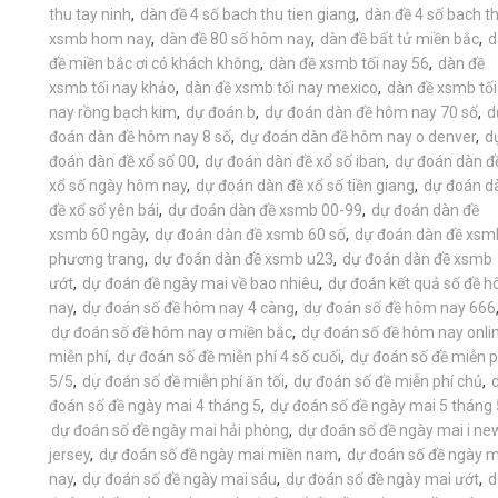
thu tay ninh
,
dàn đề 4 số bach thu tien giang
,
dàn đề 4 số bach t
xsmb hom nay
,
dàn đề 80 số hôm nay
,
dàn đề bất tử miền bắc
,
d
đề miền bắc ơi có khách không
,
dàn đề xsmb tối nay 56
,
dàn đề
xsmb tối nay khảo
,
dàn đề xsmb tối nay mexico
,
dàn đề xsmb tối
nay rồng bạch kim
,
dự đoán b
,
dự đoán dàn đề hôm nay 70 số
,
d
đoán dàn đề hôm nay 8 số
,
dự đoán dàn đề hôm nay o denver
,
d
đoán dàn đề xổ số 00
,
dự đoán dàn đề xổ số iban
,
dự đoán dàn đ
xổ số ngày hôm nay
,
dự đoán dàn đề xổ số tiền giang
,
dự đoán d
đề xổ số yên bái
,
dự đoán dàn đề xsmb 00-99
,
dự đoán dàn đề
xsmb 60 ngày
,
dự đoán dàn đề xsmb 60 số
,
dự đoán dàn đề xsm
phương trang
,
dự đoán dàn đề xsmb u23
,
dự đoán dàn đề xsmb
ướt
,
dự đoán đề ngày mai về bao nhiêu
,
dự đoán kết quả số đề 
nay
,
dự đoán số đề hôm nay 4 càng
,
dự đoán số đề hôm nay 666
dự đoán số đề hôm nay ơ miền bắc
,
dự đoán số đề hôm nay onli
miễn phí
,
dự đoán số đề miễn phí 4 số cuối
,
dự đoán số đề miễn p
5/5
,
dự đoán số đề miễn phí ăn tối
,
dự đoán số đề miễn phí chủ
,
đoán số đề ngày mai 4 tháng 5
,
dự đoán số đề ngày mai 5 tháng 
dự đoán số đề ngày mai hải phòng
,
dự đoán số đề ngày mai i ne
jersey
,
dự đoán số đề ngày mai miền nam
,
dự đoán số đề ngày m
nay
,
dự đoán số đề ngày mai sáu
,
dự đoán số đề ngày mai ướt
,
d