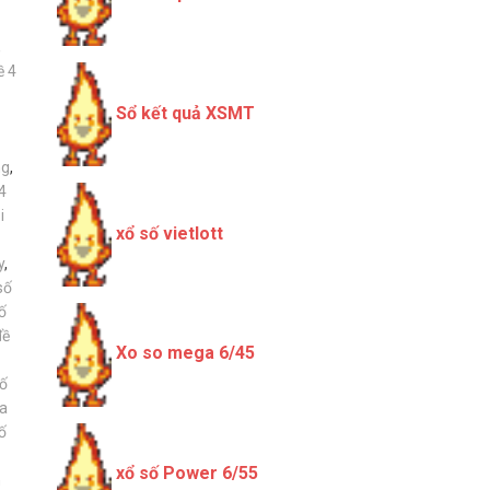
,
ề 4
Sổ kết quả XSMT
ng
,
4
i
xổ số vietlott
y
,
số
ố
đề
Xo so mega 6/45
số
ia
ố
xổ số Power 6/55
h