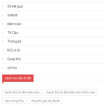
Sổ kết quả
Vietlott
Điện toán
TK Cầu
Thống kê
KQ Lô tô
Quay thử
sổ mơ
cách soi cầu lô đề
bạch thủ lô đề miền bắc
bạch thủ lô đề miền bắc hôm nay
cau song thu
chuyên gia dự đoán