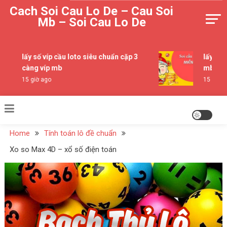
Skip
Cach Soi Cau Lo De – Cau Soi
to
Mb – Soi Cau Lo De
content
lấy số víp cầu loto siêu chuẩn cặp 3
lấy số ví
càng víp mb
mb
15 giờ ago
15 giờ ago
Home
Tính toán lô đề chuẩn
Xo so Max 4D – xổ số điện toán