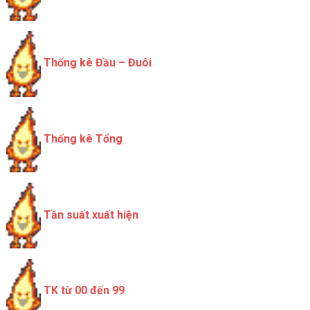
Thống kê Đầu – Đuôi
Thống kê Tổng
Tần suất xuất hiện
TK từ 00 đến 99