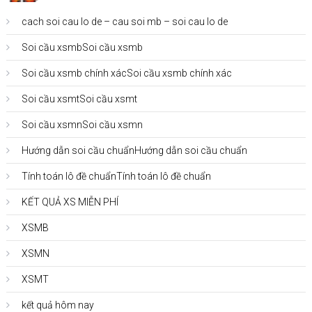
cach soi cau lo de – cau soi mb – soi cau lo de
Soi cầu xsmb
Soi cầu xsmb
Soi cầu xsmb chính xác
Soi cầu xsmb chính xác
Soi cầu xsmt
Soi cầu xsmt
Soi cầu xsmn
Soi cầu xsmn
Hướng dẫn soi cầu chuẩn
Hướng dẫn soi cầu chuẩn
Tính toán lô đề chuẩn
Tính toán lô đề chuẩn
KẾT QUẢ XS MIỄN PHÍ
XSMB
XSMN
XSMT
kết quả hôm nay