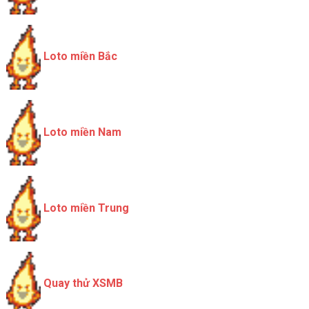
Loto miền Bắc
Loto miền Nam
Loto miền Trung
Quay thử XSMB