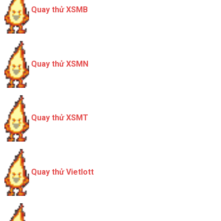
Quay thử XSMB
Quay thử XSMN
Quay thử XSMT
Quay thử Vietlott