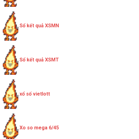
Sổ kết quả XSMN
Sổ kết quả XSMT
xổ số vietlott
Xo so mega 6/45