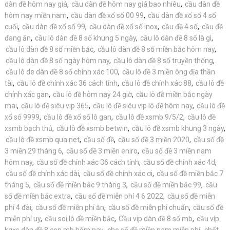
dàn đề hôm nay giá
,
cầu dàn đề hôm nay giá bao nhiêu
,
cầu dàn đề
hôm nay miền nam
,
cầu dàn đề xổ số 00 99
,
cầu dàn đề xổ số 4 số
cuối
,
cầu dàn đề xổ số 99
,
cầu dàn đề xổ số inox
,
cầu đề 4 số
,
cầu đề
đang ăn
,
cầu lô dàn đề 8 số khung 5 ngày
,
cầu lô dàn đề 8 số là gì
,
cầu lô dàn đề 8 số miền bắc
,
cầu lô dàn đề 8 số miền bắc hôm nay
,
cầu lô dàn đề 8 số ngày hôm nay
,
cầu lô dàn đề 8 số truyền thống
,
cầu lô de dàn đề 8 số chính xác 100
,
cầu lô đề 3 miền ông địa thần
tài
,
cầu lô đề chính xác 36 cách tính
,
cầu lô đề chính xác 88
,
cầu lô đề
chính xác gan
,
cầu lô đề hôm nay 24 giờ
,
cầu lô đề miền bắc ngày
mai
,
cầu lô đề siêu vip 365
,
cầu lô đề siêu vip lô đề hôm nay
,
cầu lô đề
xổ số 9999
,
cầu lô đề xổ số lô gan
,
cầu lô đề xsmb 9/5/2
,
cầu lô đề
xsmb bạch thủ
,
cầu lô đề xsmb betwin
,
cầu lô đề xsmb khung 3 ngày
,
cầu lô đề xsmb qua net
,
cầu số đề
,
cầu số đề 3 miền 2020
,
cầu số đề
3 miền 29 tháng 6
,
cầu số đề 3 miền eniro
,
cầu số đề 3 miền nam
hôm nay
,
cầu số đề chính xác 36 cách tính
,
cầu số đề chính xác 4d
,
cầu số đề chính xác dài
,
cầu số đề chính xác ơi
,
cầu số đề miền bắc 7
tháng 5
,
cầu số đề miền bắc 9 tháng 3
,
cầu số đề miền bắc 99
,
cầu
số đề miền bắc extra
,
cầu số đề miễn phí 4 6 2022
,
cầu số đề miễn
phí 4 đài
,
cầu số đề miễn phí ăn
,
cầu số đề miễn phí chuẩn
,
cầu số đề
miễn phí uy
,
cầu soi lô đề miền bắc
,
Cầu vip dàn đề 8 số mb
,
cầu víp