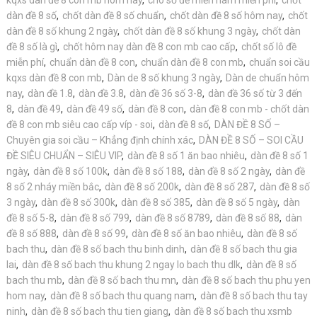
kqxs dàn đề 8 con mb hôm nay
,
cho số đề miền nam miễn phí
,
chốt
dàn đề 8 số
,
chốt dàn đề 8 số chuẩn
,
chốt dàn đề 8 số hôm nay
,
chốt
dàn đề 8 số khung 2 ngày
,
chốt dàn đề 8 số khung 3 ngày
,
chốt dàn
đề 8 số là gì
,
chốt hôm nay dàn đề 8 con mb cao cấp
,
chốt số lô đề
miễn phí
,
chuẩn dàn đề 8 con
,
chuẩn dàn đề 8 con mb
,
chuẩn soi cầu
kqxs dàn đề 8 con mb
,
Dàn de 8 số khung 3 ngày
,
Dàn de chuẩn hôm
nay
,
dàn đề 1.8
,
dàn đề 3.8
,
dàn đề 36 số 3-8
,
dàn đề 36 số từ 3 đến
8
,
dàn đề 49
,
dàn đề 49 số
,
dàn đề 8 con
,
dàn đề 8 con mb - chốt dàn
đề 8 con mb siêu cao cấp víp - soi
,
dàn đề 8 số
,
DÀN ĐỀ 8 SỐ –
Chuyên gia soi cầu – Khẳng định chính xác
,
DÀN ĐỀ 8 SỐ – SOI CẦU
ĐỀ SIÊU CHUẨN – SIÊU VIP
,
dàn đề 8 số 1 ăn bao nhiêu
,
dàn đề 8 số 1
ngày
,
dàn đề 8 số 100k
,
dàn đề 8 số 188
,
dàn đề 8 số 2 ngày
,
dàn đề
8 số 2 nháy miền bắc
,
dàn đề 8 số 200k
,
dàn đề 8 số 287
,
dàn đề 8 số
3 ngày
,
dàn đề 8 số 300k
,
dàn đề 8 số 385
,
dàn đề 8 số 5 ngày
,
dàn
đề 8 số 5-8
,
dàn đề 8 số 799
,
dàn đề 8 số 8789
,
dàn đề 8 số 88
,
dàn
đề 8 số 888
,
dàn đề 8 số 99
,
dàn đề 8 số ăn bao nhiêu
,
dàn đề 8 số
bach thu
,
dàn đề 8 số bach thu binh dinh
,
dàn đề 8 số bach thu gia
lai
,
dàn đề 8 số bach thu khung 2 ngay lo bach thu dlk
,
dàn đề 8 số
bach thu mb
,
dàn đề 8 số bach thu mn
,
dàn đề 8 số bach thu phu yen
hom nay
,
dàn đề 8 số bach thu quang nam
,
dàn đề 8 số bach thu tay
ninh
,
dàn đề 8 số bach thu tien giang
,
dàn đề 8 số bach thu xsmb