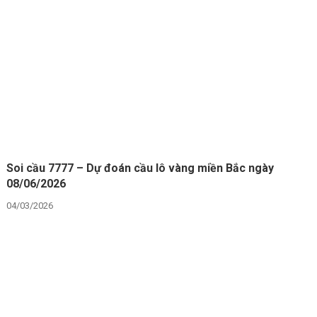
Soi cầu 7777 – Dự đoán cầu lô vàng miền Bắc ngày
08/06/2026
04/03/2026