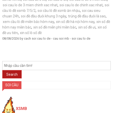
soi cau lo de 3 mien chinh xac nhat
,
soi cau lo de chinh xac nhat
,
soi
cầu lô đề xsmb 7/5/2
,
soi cầu lô đề xsmb ăn nhậu
,
soi cau sieu
chuan 24h
,
soi đề đầu đuôi khung 3 ngày
,
trúng đề đầu đuôi là sao
,
xem cầu lô đề miền bắc hôm nay
,
xin số đề hà nội hôm nay
,
xin số đề
hôm nay miền bắc
,
xin số đề miễn phí miền bắc
,
xin số đề ưi
,
xin số
đề ưu tiên
,
xin số lô số đề
08/08/2026
by
cach soi cau lo de - cau soi mb - soi cau lo de
Search
SOI CẦU
XSMB