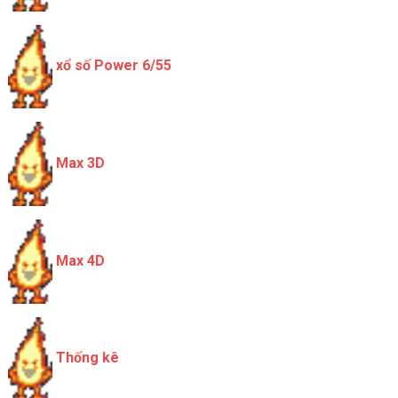
xổ số Power 6/55
Max 3D
Max 4D
Thống kê