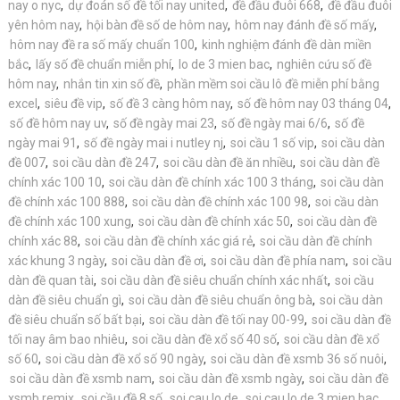
nay o nyc
,
dự đoán số đề tối nay united
,
đề đầu đuôi 668
,
đề đầu đuôi
yên hôm nay
,
hội bàn đề số de hôm nay
,
hôm nay đánh đề số mấy
,
hôm nay đề ra số mấy chuẩn 100
,
kinh nghiệm đánh đề dàn miền
bắc
,
lấy số đề chuẩn miễn phí
,
lo de 3 mien bac
,
nghiên cứu số đề
hôm nay
,
nhắn tin xin số đề
,
phần mềm soi cầu lô đề miễn phí bằng
excel
,
siêu đề vip
,
số đề 3 càng hôm nay
,
số đề hôm nay 03 tháng 04
,
số đề hôm nay uv
,
số đề ngày mai 23
,
số đề ngày mai 6/6
,
số đề
ngày mai 91
,
số đề ngày mai i nutley nj
,
soi cầu 1 số vip
,
soi cầu dàn
đề 007
,
soi cầu dàn đề 247
,
soi cầu dàn đề ăn nhiều
,
soi cầu dàn đề
chính xác 100 10
,
soi cầu dàn đề chính xác 100 3 tháng
,
soi cầu dàn
đề chính xác 100 888
,
soi cầu dàn đề chính xác 100 98
,
soi cầu dàn
đề chính xác 100 xung
,
soi cầu dàn đề chính xác 50
,
soi cầu dàn đề
chính xác 88
,
soi cầu dàn đề chính xác giá rẻ
,
soi cầu dàn đề chính
xác khung 3 ngày
,
soi cầu dàn đề ơi
,
soi cầu dàn đề phía nam
,
soi cầu
dàn đề quan tài
,
soi cầu dàn đề siêu chuẩn chính xác nhất
,
soi cầu
dàn đề siêu chuẩn gì
,
soi cầu dàn đề siêu chuẩn ông bà
,
soi cầu dàn
đề siêu chuẩn số bất bại
,
soi cầu dàn đề tối nay 00-99
,
soi cầu dàn đề
tối nay âm bao nhiêu
,
soi cầu dàn đề xổ số 40 số
,
soi cầu dàn đề xổ
số 60
,
soi cầu dàn đề xổ số 90 ngày
,
soi cầu dàn đề xsmb 36 số nuôi
,
soi cầu dàn đề xsmb nam
,
soi cầu dàn đề xsmb ngày
,
soi cầu dàn đề
xsmb remix
,
soi cầu đề 8 số
,
soi cau lo de
,
soi cau lo de 3 mien bac
,