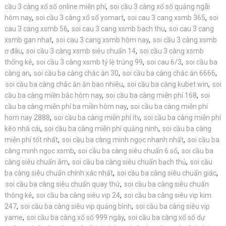
cầu 3 càng xổ số online miễn phí
,
soi cầu 3 càng xổ số quảng ngãi
hôm nay
,
soi cầu 3 càng xổ số yomart
,
soi cau 3 cang xsmb 365
,
soi
cau 3 cang xsmb 56
,
soi cau 3 cang xsmb bach thu
,
soi cau 3 cang
xsmb gan nhat
,
soi cau 3 cang xsmb hôm nay
,
soi cầu 3 càng xsmb
ơ đâu
,
soi cầu 3 càng xsmb siêu chuẩn 14
,
soi cầu 3 càng xsmb
thống kê
,
soi cầu 3 càng xsmb tỷ lệ trúng 99
,
soi cau 6/3
,
soi cầu ba
càng an
,
soi cầu ba càng chắc ăn 30
,
soi cầu ba càng chắc ăn 6666
,
soi cầu ba càng chắc ăn ăn bao nhiêu
,
soi cầu ba càng kubet win
,
soi
cầu ba càng miền bắc hôm nay
,
soi cầu ba càng miễn phí 168
,
soi
cầu ba càng miễn phí ba miền hôm nay
,
soi cầu ba càng miễn phí
hom nay 2888
,
soi cầu ba càng miễn phí itv
,
soi cầu ba càng miễn phí
kèo nhà cái
,
soi cầu ba càng miễn phí quảng ninh
,
soi cầu ba càng
miễn phí tốt nhất
,
soi cầu ba càng minh ngọc nhanh nhất
,
soi cầu ba
càng minh ngọc xsmb
,
soi cầu ba càng siêu chuẩn 6 số
,
soi cầu ba
càng siêu chuẩn âm
,
soi cầu ba càng siêu chuẩn bạch thủ
,
soi cầu
ba càng siêu chuẩn chính xác nhất
,
soi cầu ba càng siêu chuẩn giác
,
soi cầu ba càng siêu chuẩn quay thử
,
soi cầu ba càng siêu chuẩn
thông kê
,
soi cầu ba càng siêu vip 24
,
soi cầu ba càng siêu vip kim
247
,
soi cầu ba càng siêu vip quảng bình
,
soi cầu ba càng siêu vip
yame
,
soi cầu ba càng xổ số 999 ngày
,
soi cầu ba càng xổ số dự