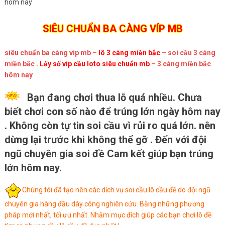
hôm nay
SIÊU CHUẨN BA CÀNG VÍP MB
siêu chuẩn ba càng víp mb
– lô 3 càng miền bắc –
soi cầu 3 càng
miền bắc
. Lấy số víp cầu loto siêu chuẩn mb –
3 càng miền bắc
hôm nay
Bạn đang chơi thua lỗ quá nhiều. Chưa
biết chơi con số nào để trúng lớn ngày hôm nay
. Không còn tự tin soi cầu vì rủi ro quá lớn. nên
dừng lại trước khi không thể gỡ . Đến với đội
ngũ chuyên gia soi đề Cam kết giúp bạn trúng
lớn hôm nay.
Chúng tôi đã tạo nên các dịch vụ soi cầu lô cầu đề do đội ngũ
chuyên gia hàng đầu dày công nghiên cứu. Bằng những phương
pháp mới nhất, tối ưu nhất. Nhằm mục đích giúp các bạn chơi lô đề