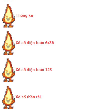
Thống kê
Xổ số điện toán 6x36
Xổ số điện toán 123
Xổ số thần tài