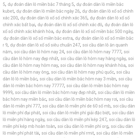
5
,
dự đoán dàn lô miền bắc 7 tháng 5
,
dự đoán dàn lô miền bắc
kubet
,
dự đoán dàn lô miền bắc ngày 26
,
dự đoán dàn lô xổ số chính
xác 200
,
dự đoán dàn lô xổ số chính xác 365
,
dự đoán dàn lô xổ số
chính xác bất bại
,
dự đoán dàn lô xổ số chính xác đô
,
dự đoán dàn lô
xổ số chính xác khánh hòa
,
dự đoán dàn lô xổ số miền bắc 500 ngày
,
dự đoán dàn lô xổ số miền bắc extra
,
dự đoán dàn lô xổ số miền bắc
r 9
,
dự đoán dàn lô xổ số siêu chuẩn 247
,
soi cầu dàn lô ăn quanh
năm
,
soi cầu dàn lô hôm nay 24
,
soi cầu dàn lô hôm nay 7777
,
soi
cầu dàn lô hôm nay đẹp nhất
,
soi cầu dàn lô hôm nay hàng ngày
,
soi
cầu dàn lô hôm nay hôm nay
,
soi cầu dàn lô hôm nay khánh hòa
,
soi
cầu dàn lô hôm nay ông
,
soi cầu dàn lô hôm nay phú quốc
,
soi cầu
dàn lô lô miền bắc
,
soi cầu dàn lô miền bắc hôm nay 3 miền
,
soi cầu
dàn lô miền bắc hôm nay 77777
,
soi cầu dàn lô miền bắc hôm nay
9999
,
soi cầu dàn lô miền bắc hôm nay đẹp nhất
,
soi cầu dàn lô miền
bắc hôm nay miền bắc
,
soi cầu dàn lô miền bắc hôm nay rơi
,
soi cầu
dàn lô miễn phí 777
,
soi cầu dàn lô miễn phí de 60 số mb
,
soi cầu dàn
lô miễn phí đại phát
,
soi cầu dàn lô miễn phí giải đặc biệt
,
soi cầu dàn
lô miễn phí hàng ngày
,
soi cầu dàn lô miễn phí kép 247
,
soi cầu dàn lô
miễn phí kép mb hoàn toàn
,
soi cầu dàn lô miễn phí org
,
soi cầu dàn
lô miễn phí phát tài
,
soi cầu dàn lô miễn phí rmit
,
soi cầu dàn lô miễn