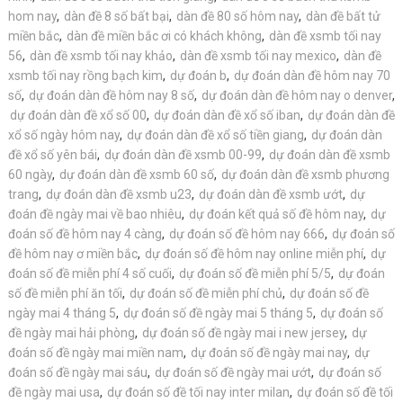
hom nay
,
dàn đề 8 số bất bại
,
dàn đề 80 số hôm nay
,
dàn đề bất tử
miền bắc
,
dàn đề miền bắc ơi có khách không
,
dàn đề xsmb tối nay
56
,
dàn đề xsmb tối nay khảo
,
dàn đề xsmb tối nay mexico
,
dàn đề
xsmb tối nay rồng bạch kim
,
dự đoán b
,
dự đoán dàn đề hôm nay 70
số
,
dự đoán dàn đề hôm nay 8 số
,
dự đoán dàn đề hôm nay o denver
,
dự đoán dàn đề xổ số 00
,
dự đoán dàn đề xổ số iban
,
dự đoán dàn đề
xổ số ngày hôm nay
,
dự đoán dàn đề xổ số tiền giang
,
dự đoán dàn
đề xổ số yên bái
,
dự đoán dàn đề xsmb 00-99
,
dự đoán dàn đề xsmb
60 ngày
,
dự đoán dàn đề xsmb 60 số
,
dự đoán dàn đề xsmb phương
trang
,
dự đoán dàn đề xsmb u23
,
dự đoán dàn đề xsmb ướt
,
dự
đoán đề ngày mai về bao nhiêu
,
dự đoán kết quả số đề hôm nay
,
dự
đoán số đề hôm nay 4 càng
,
dự đoán số đề hôm nay 666
,
dự đoán số
đề hôm nay ơ miền bắc
,
dự đoán số đề hôm nay online miễn phí
,
dự
đoán số đề miễn phí 4 số cuối
,
dự đoán số đề miễn phí 5/5
,
dự đoán
số đề miễn phí ăn tối
,
dự đoán số đề miễn phí chủ
,
dự đoán số đề
ngày mai 4 tháng 5
,
dự đoán số đề ngày mai 5 tháng 5
,
dự đoán số
đề ngày mai hải phòng
,
dự đoán số đề ngày mai i new jersey
,
dự
đoán số đề ngày mai miền nam
,
dự đoán số đề ngày mai nay
,
dự
đoán số đề ngày mai sáu
,
dự đoán số đề ngày mai ướt
,
dự đoán số
đề ngày mai usa
,
dự đoán số đề tối nay inter milan
,
dự đoán số đề tối