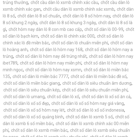
trúng thưởng
,
chốt cầu dàn lô xsmb chính xác cầu
,
chốt cầu dàn lô
xsmb chính xác gan
,
chốt cầu dàn lô xsmb chính xác xsmb
,
chốt dàn
lô 8 số
,
chốt dàn lô 8 số chuẩn
,
chốt dàn lô 8 số hôm nay
,
chốt dàn lô
8 số khung 2 ngày
,
chốt dàn lô 8 số khung 3 ngày
,
chốt dàn lô 8 số là
gì
,
chốt hôm nay dàn lô 8 con mb cao cấp
,
chốt số dàn lô 00-99
,
chốt
số dàn lô bạch kim
,
chốt số dàn lô chính xác 000
,
chốt số dàn lô
chính xác lô đề miền bắc
,
chốt số dàn lô chuẩn miễn phí
,
chốt số dàn
lô hoàng anh
,
chốt số dàn lô hôm nay 168
,
chốt số dàn lô hôm nay a
trúng
,
chốt số dàn lô hôm nay dễ trúng nhất
,
chốt số dàn lô hôm nay
ibet789
,
chốt số dàn lô hôm nay miễn phí
,
chốt số dàn lô hôm nay
minh ngọc
,
chốt số dàn lô hôm nay xsmn
,
chốt số dàn lô miền bắc
135
,
chốt số dàn lô miền bắc 7777
,
chốt số dàn lô miền bắc đề xổ
,
chốt số dàn lô miền bắc giang
,
chốt số dàn lô siêu chuẩn âm dương
,
chốt số dàn lô siêu chuẩn kép
,
chốt số dàn lô siêu chuẩn miễn phí
,
chốt số dàn lô umang
,
chốt số dàn lô xổ
,
chốt số dàn lô xổ số ăn cả
,
chốt số dàn lô xổ số đẹp
,
chốt số dàn lô xổ số hôm nay giá vàng
,
chốt số dàn lô xổ số hôm nay lét
,
chốt số dàn lô xổ số indonesia
,
chốt số dàn lô xổ số quảng bình
,
chốt số dàn lô xsmb 5 số
,
chốt số
dàn lô xsmb 6 số miền bắc
,
chốt số dàn lô xsmb chính xác 00 miễn
phí
,
chốt số dàn lô xsmb miền bắc
,
chốt số dàn lô xsmb siêu chuẩn