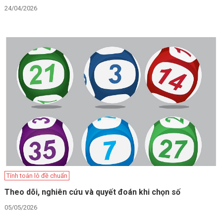
24/04/2026
Tính toán lô đề chuẩn
Theo dõi, nghiên cứu và quyết đoán khi chọn số
05/05/2026