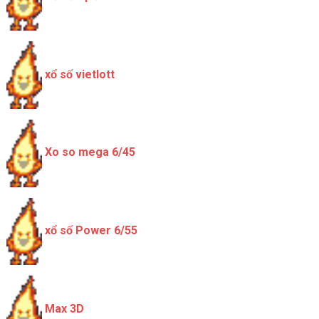
xổ số vietlott
Xo so mega 6/45
xổ số Power 6/55
Max 3D