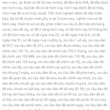
nay o nyc
,
dự đoán số đề tối nay united
,
đề đầu đuôi 668
,
đề đầu đuôi
yên hôm nay
,
hội bàn đề số de hôm nay
,
hôm nay đánh đề số mấy
,
hôm nay đề ra số mấy chuẩn 100
,
kinh nghiệm đánh đề dàn miền
bắc
,
lấy số đề chuẩn miễn phí
,
lo de 3 mien bac
,
nghiên cứu số đề
hôm nay
,
nhắn tin xin số đề
,
phần mềm soi cầu lô đề miễn phí bằng
excel
,
siêu đề vip
,
số đề 3 càng hôm nay
,
số đề hôm nay 03 tháng 04
,
số đề hôm nay uv
,
số đề ngày mai 23
,
số đề ngày mai 6/6
,
số đề
ngày mai 91
,
số đề ngày mai i nutley nj
,
soi cầu 1 số vip
,
soi cầu dàn
đề 007
,
soi cầu dàn đề 247
,
soi cầu dàn đề ăn nhiều
,
soi cầu dàn đề
chính xác 100 10
,
soi cầu dàn đề chính xác 100 3 tháng
,
soi cầu dàn
đề chính xác 100 888
,
soi cầu dàn đề chính xác 100 98
,
soi cầu dàn
đề chính xác 100 xung
,
soi cầu dàn đề chính xác 50
,
soi cầu dàn đề
chính xác 88
,
soi cầu dàn đề chính xác giá rẻ
,
soi cầu dàn đề chính
xác khung 3 ngày
,
soi cầu dàn đề ơi
,
soi cầu dàn đề phía nam
,
soi cầu
dàn đề quan tài
,
soi cầu dàn đề siêu chuẩn chính xác nhất
,
soi cầu
dàn đề siêu chuẩn gì
,
soi cầu dàn đề siêu chuẩn ông bà
,
soi cầu dàn
đề siêu chuẩn số bất bại
,
soi cầu dàn đề tối nay 00-99
,
soi cầu dàn đề
tối nay âm bao nhiêu
,
soi cầu dàn đề xổ số 40 số
,
soi cầu dàn đề xổ
số 60
,
soi cầu dàn đề xổ số 90 ngày
,
soi cầu dàn đề xsmb 36 số nuôi
,
soi cầu dàn đề xsmb nam
,
soi cầu dàn đề xsmb ngày
,
soi cầu dàn đề