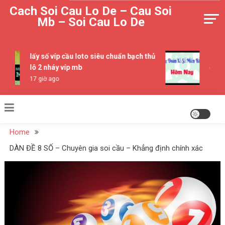
Skip
Cach Soi Cau Lo De – Cau Soi
to
Mb – Soi Cau Lo De
content
lấy số víp cầu loto siêu chuẩn bạch thủ
lấy số
lô 2 nháy víp mb
đề mb
17 giờ ago
17 giờ 
Home
DÀN ĐỀ 8 SỐ – Chuyên gia soi cầu – Khẳng định chính xác