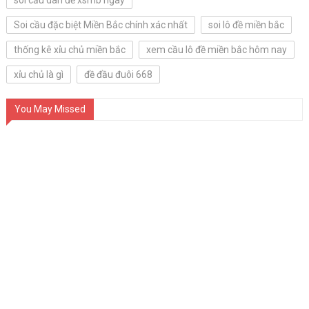
Soi cầu đặc biệt Miền Bắc chính xác nhất
soi lô đề miền bắc
thống kê xỉu chủ miền bắc
xem cầu lô đề miền bắc hôm nay
xỉu chủ là gì
đề đầu đuôi 668
You May Missed