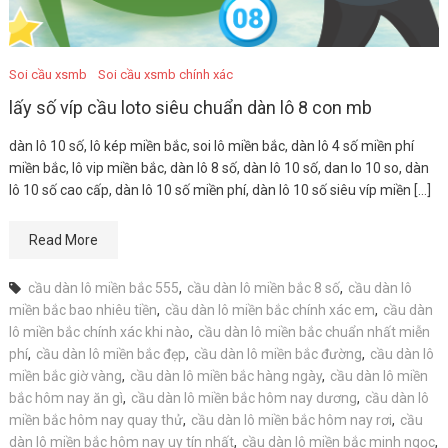
Soi cầu xsmb
Soi cầu xsmb chính xác
lấy số víp cầu loto siêu chuẩn dàn lô 8 con mb
dàn lô 10 số, lô kép miền bắc, soi lô miền bắc, dàn lô 4 số miền phí
miền bắc, lô vip miền bắc, dàn lô 8 số, dàn lô 10 số, dan lo 10 so, dàn
lô 10 số cao cấp, dàn lô 10 số miền phí, dàn lô 10 số siêu víp miền […]
Read More
cầu dàn lô miền bắc 555
,
cầu dàn lô miền bắc 8 số
,
cầu dàn lô
miền bắc bao nhiêu tiền
,
cầu dàn lô miền bắc chính xác em
,
cầu dàn
lô miền bắc chính xác khi nào
,
cầu dàn lô miền bắc chuẩn nhất miễn
phí
,
cầu dàn lô miền bắc đẹp
,
cầu dàn lô miền bắc đường
,
cầu dàn lô
miền bắc giờ vàng
,
cầu dàn lô miền bắc hàng ngày
,
cầu dàn lô miền
bắc hôm nay ăn gì
,
cầu dàn lô miền bắc hôm nay dương
,
cầu dàn lô
miền bắc hôm nay quay thử
,
cầu dàn lô miền bắc hôm nay rơi
,
cầu
dàn lô miền bắc hôm nay uy tín nhất
,
cầu dàn lô miền bắc minh ngọc
,