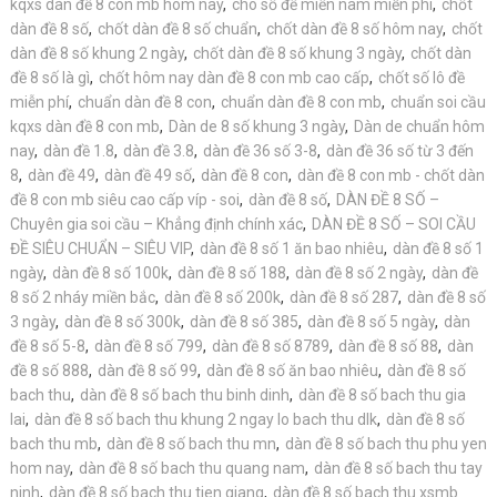
kqxs dàn đề 8 con mb hôm nay
,
cho số đề miền nam miễn phí
,
chốt
dàn đề 8 số
,
chốt dàn đề 8 số chuẩn
,
chốt dàn đề 8 số hôm nay
,
chốt
dàn đề 8 số khung 2 ngày
,
chốt dàn đề 8 số khung 3 ngày
,
chốt dàn
đề 8 số là gì
,
chốt hôm nay dàn đề 8 con mb cao cấp
,
chốt số lô đề
miễn phí
,
chuẩn dàn đề 8 con
,
chuẩn dàn đề 8 con mb
,
chuẩn soi cầu
kqxs dàn đề 8 con mb
,
Dàn de 8 số khung 3 ngày
,
Dàn de chuẩn hôm
nay
,
dàn đề 1.8
,
dàn đề 3.8
,
dàn đề 36 số 3-8
,
dàn đề 36 số từ 3 đến
8
,
dàn đề 49
,
dàn đề 49 số
,
dàn đề 8 con
,
dàn đề 8 con mb - chốt dàn
đề 8 con mb siêu cao cấp víp - soi
,
dàn đề 8 số
,
DÀN ĐỀ 8 SỐ –
Chuyên gia soi cầu – Khẳng định chính xác
,
DÀN ĐỀ 8 SỐ – SOI CẦU
ĐỀ SIÊU CHUẨN – SIÊU VIP
,
dàn đề 8 số 1 ăn bao nhiêu
,
dàn đề 8 số 1
ngày
,
dàn đề 8 số 100k
,
dàn đề 8 số 188
,
dàn đề 8 số 2 ngày
,
dàn đề
8 số 2 nháy miền bắc
,
dàn đề 8 số 200k
,
dàn đề 8 số 287
,
dàn đề 8 số
3 ngày
,
dàn đề 8 số 300k
,
dàn đề 8 số 385
,
dàn đề 8 số 5 ngày
,
dàn
đề 8 số 5-8
,
dàn đề 8 số 799
,
dàn đề 8 số 8789
,
dàn đề 8 số 88
,
dàn
đề 8 số 888
,
dàn đề 8 số 99
,
dàn đề 8 số ăn bao nhiêu
,
dàn đề 8 số
bach thu
,
dàn đề 8 số bach thu binh dinh
,
dàn đề 8 số bach thu gia
lai
,
dàn đề 8 số bach thu khung 2 ngay lo bach thu dlk
,
dàn đề 8 số
bach thu mb
,
dàn đề 8 số bach thu mn
,
dàn đề 8 số bach thu phu yen
hom nay
,
dàn đề 8 số bach thu quang nam
,
dàn đề 8 số bach thu tay
ninh
,
dàn đề 8 số bach thu tien giang
,
dàn đề 8 số bach thu xsmb