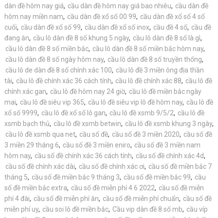
dàn đề hôm nay giá
,
cầu dàn đề hôm nay giá bao nhiêu
,
cầu dàn đề
hôm nay miền nam
,
cầu dàn đề xổ số 00 99
,
cầu dàn đề xổ số 4 số
cuối
,
cầu dàn đề xổ số 99
,
cầu dàn đề xổ số inox
,
cầu đề 4 số
,
cầu đề
đang ăn
,
cầu lô dàn đề 8 số khung 5 ngày
,
cầu lô dàn đề 8 số là gì
,
cầu lô dàn đề 8 số miền bắc
,
cầu lô dàn đề 8 số miền bắc hôm nay
,
cầu lô dàn đề 8 số ngày hôm nay
,
cầu lô dàn đề 8 số truyền thống
,
cầu lô de dàn đề 8 số chính xác 100
,
cầu lô đề 3 miền ông địa thần
tài
,
cầu lô đề chính xác 36 cách tính
,
cầu lô đề chính xác 88
,
cầu lô đề
chính xác gan
,
cầu lô đề hôm nay 24 giờ
,
cầu lô đề miền bắc ngày
mai
,
cầu lô đề siêu vip 365
,
cầu lô đề siêu vip lô đề hôm nay
,
cầu lô đề
xổ số 9999
,
cầu lô đề xổ số lô gan
,
cầu lô đề xsmb 9/5/2
,
cầu lô đề
xsmb bạch thủ
,
cầu lô đề xsmb betwin
,
cầu lô đề xsmb khung 3 ngày
,
cầu lô đề xsmb qua net
,
cầu số đề
,
cầu số đề 3 miền 2020
,
cầu số đề
3 miền 29 tháng 6
,
cầu số đề 3 miền eniro
,
cầu số đề 3 miền nam
hôm nay
,
cầu số đề chính xác 36 cách tính
,
cầu số đề chính xác 4d
,
cầu số đề chính xác dài
,
cầu số đề chính xác ơi
,
cầu số đề miền bắc 7
tháng 5
,
cầu số đề miền bắc 9 tháng 3
,
cầu số đề miền bắc 99
,
cầu
số đề miền bắc extra
,
cầu số đề miễn phí 4 6 2022
,
cầu số đề miễn
phí 4 đài
,
cầu số đề miễn phí ăn
,
cầu số đề miễn phí chuẩn
,
cầu số đề
miễn phí uy
,
cầu soi lô đề miền bắc
,
Cầu vip dàn đề 8 số mb
,
cầu víp