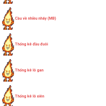
Cầu về nhiều nháy (MB)
Thống kê đầu đuôi
Thống kê lô gan
Thống kê lô xiên