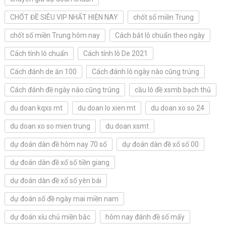
CHỐT ĐỀ SIÊU VIP NHẤT HIỆN NAY
chốt số miền Trung
chốt số miền Trung hôm nay
Cách bắt lô chuẩn theo ngày
Cách tính lô chuẩn
Cách tính lô De 2021
Cách đánh de ăn 100
Cách đánh lô ngày nào cũng trúng
Cách đánh đề ngày nào cũng trúng
cầu lô đề xsmb bạch thủ
du doan kqxs mt
du doan lo xien mt
du doan xo so 24
du doan xo so mien trung
du doan xsmt
dự đoán dàn đề hôm nay 70 số
dự đoán dàn đề xổ số 00
dự đoán dàn đề xổ số tiền giang
dự đoán dàn đề xổ số yên bái
dự đoán số đề ngày mai miền nam
dự đoán xỉu chủ miền bắc
hôm nay đánh đề số mấy