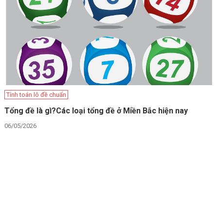
Tính toán lô đề chuẩn
Tổng đề là gì?Các loại tổng đề ở Miền Bắc hiện nay
06/05/2026