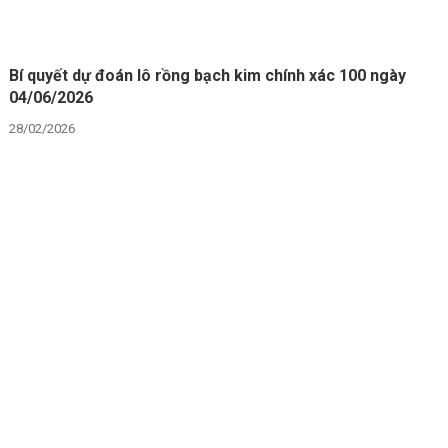
Bí quyết dự đoán lô rồng bạch kim chính xác 100 ngày
04/06/2026
28/02/2026