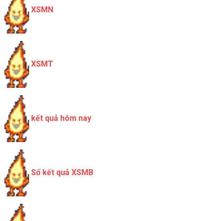
XSMN
XSMT
kết quả hôm nay
Sổ kết quả XSMB