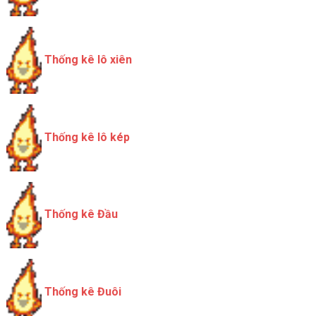
Thống kê lô xiên
Thống kê lô kép
Thống kê Đầu
Thống kê Đuôi