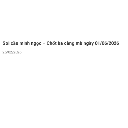
Soi cầu minh ngọc – Chốt ba càng mb ngày 01/06/2026
25/02/2026