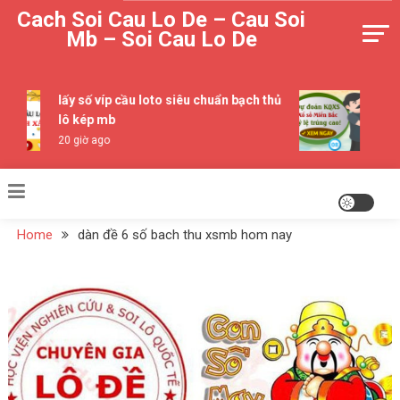
Skip
Cach Soi Cau Lo De – Cau Soi
to
Mb – Soi Cau Lo De
content
lấy số víp cầu loto siêu chuẩn bạch thủ
lấy s
lô kép mb
con 
20 giờ ago
20 giờ
Home
dàn đề 6 số bach thu xsmb hom nay