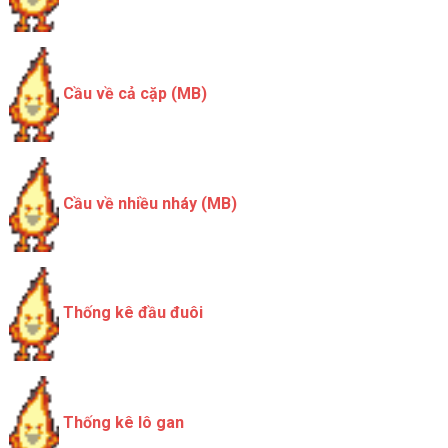
Cầu về cả cặp (MB)
Cầu về nhiều nháy (MB)
Thống kê đầu đuôi
Thống kê lô gan