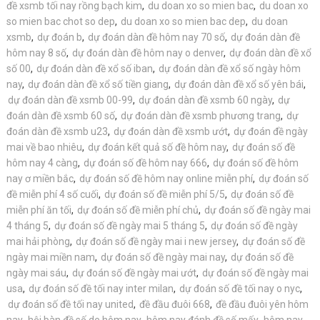
đề xsmb tối nay rồng bạch kim
,
du doan xo so mien bac
,
du doan xo
so mien bac chot so dep
,
du doan xo so mien bac dep
,
du doan
xsmb
,
dự đoán b
,
dự đoán dàn đề hôm nay 70 số
,
dự đoán dàn đề
hôm nay 8 số
,
dự đoán dàn đề hôm nay o denver
,
dự đoán dàn đề xổ
số 00
,
dự đoán dàn đề xổ số iban
,
dự đoán dàn đề xổ số ngày hôm
nay
,
dự đoán dàn đề xổ số tiền giang
,
dự đoán dàn đề xổ số yên bái
,
dự đoán dàn đề xsmb 00-99
,
dự đoán dàn đề xsmb 60 ngày
,
dự
đoán dàn đề xsmb 60 số
,
dự đoán dàn đề xsmb phương trang
,
dự
đoán dàn đề xsmb u23
,
dự đoán dàn đề xsmb ướt
,
dự đoán đề ngày
mai về bao nhiêu
,
dự đoán kết quả số đề hôm nay
,
dự đoán số đề
hôm nay 4 càng
,
dự đoán số đề hôm nay 666
,
dự đoán số đề hôm
nay ơ miền bắc
,
dự đoán số đề hôm nay online miễn phí
,
dự đoán số
đề miễn phí 4 số cuối
,
dự đoán số đề miễn phí 5/5
,
dự đoán số đề
miễn phí ăn tối
,
dự đoán số đề miễn phí chủ
,
dự đoán số đề ngày mai
4 tháng 5
,
dự đoán số đề ngày mai 5 tháng 5
,
dự đoán số đề ngày
mai hải phòng
,
dự đoán số đề ngày mai i new jersey
,
dự đoán số đề
ngày mai miền nam
,
dự đoán số đề ngày mai nay
,
dự đoán số đề
ngày mai sáu
,
dự đoán số đề ngày mai ướt
,
dự đoán số đề ngày mai
usa
,
dự đoán số đề tối nay inter milan
,
dự đoán số đề tối nay o nyc
,
dự đoán số đề tối nay united
,
đề đầu đuôi 668
,
đề đầu đuôi yên hôm