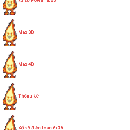
xổ số Power 6/55
Max 3D
Max 4D
Thống kê
Xổ số điện toán 6x36