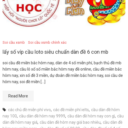
Soi cầu xsmb
Soi cầu xsmb chính xác
lấy số víp cầu loto siêu chuẩn dàn đề 6 con mb
soi cầu đề miền bắc hôm nay, dàn de 4 số miễn phí, bạch thủ đề mb
hôm nay, cầu lô xổ số miền bắc hôm nay đề online, cầu đề miền bắc
hôm nay, xin số đề 3 miền, dự đoán đề miền bắc hôm nay, soi cầu de
hôm nay, soi đề miền […]
Read More
các chủ đề miễn phí vivo
,
các đề miễn phí ielts
,
cầu dàn đề hôm
nay 100
,
cầu dàn đề hôm nay 9999
,
cầu dàn đề hôm nay con gì
,
cầu
dàn đề hôm nay giá
,
cầu dàn đề hôm nay giá bao nhiêu
,
cầu dàn đề