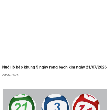
Nuôi lô kép khung 5 ngày rồng bạch kim ngày 21/07/2026
20/07/2026