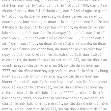
bach thu xsmb hom nay
,
dàn lô 4 số bất bại
,
dàn lô 4 số chính xác
nhất hôm nay
,
dàn lô 4 số chuẩn
,
dàn lô 4 số chuẩn 100
,
dàn lô 4 số
chuẩn hôm nay
,
dàn lô 4 số chuẩn xác
,
dàn lô 4 số có nghĩa là gì
,
dàn
lô 4 số con gì
,
du doan lo mien bac
,
du doan lo mien bac ngay
,
du
doan lo mien bac than tai
,
du doan so lo de
,
dự đoán dàn lô miền bắc
4 tháng 5
,
dự đoán dàn lô miền bắc 7 tháng 5
,
dự đoán dàn lô miền
bắc kubet
,
dự đoán dàn lô miền bắc ngày 26
,
dự đoán dàn lô xổ số
chính xác 200
,
dự đoán dàn lô xổ số chính xác 365
,
dự đoán dàn lô
xổ số chính xác bất bại
,
dự đoán dàn lô xổ số chính xác đô
,
dự đoán
dàn lô xổ số chính xác khánh hòa
,
dự đoán dàn lô xổ số miền bắc 500
ngày
,
dự đoán dàn lô xổ số miền bắc extra
,
dự đoán dàn lô xổ số
miền bắc r 9
,
dự đoán dàn lô xổ số siêu chuẩn 247
,
soi cầu dàn lô ăn
quanh năm
,
soi cầu dàn lô hôm nay 24
,
soi cầu dàn lô hôm nay
7777
,
soi cầu dàn lô hôm nay đẹp nhất
,
soi cầu dàn lô hôm nay hàng
ngày
,
soi cầu dàn lô hôm nay hôm nay
,
soi cầu dàn lô hôm nay
khánh hòa
,
soi cầu dàn lô hôm nay ông
,
soi cầu dàn lô hôm nay phú
quốc
,
soi cầu dàn lô lô miền bắc
,
soi cầu dàn lô miền bắc hôm nay 3
miền
,
soi cầu dàn lô miền bắc hôm nay 77777
,
soi cầu dàn lô miền
bắc hôm nay 9999
,
soi cầu dàn lô miền bắc hôm nay đẹp nhất
,
soi
cầu dàn lô miền bắc hôm nay miền bắc
,
soi cầu dàn lô miền bắc hôm
nay rơi
,
soi cầu dàn lô miễn phí 777
,
soi cầu dàn lô miễn phí de 60 số