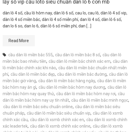
lấy số víp cầu loto siêu chuẩn dàn lô 6 con mb
dàn lô 4 số, cầu lô hôm nay, dàn lô 6 số, cau lo, cau lô, dàn lô 4 số vip,
dàn lô 4 số miền bắc, dàn lô 4 số miễn phí, dan lô 4 số, dàn lô 6 số,
dan lo 6 so, dan lo 6, dàn lô 6 số miền phí, dan […]
Read More
cầu dàn lô miền bắc 555
,
cầu dàn lô miền bắc 8 số
,
cầu dàn lô
miền bắc bao nhiêu tiền
,
cầu dàn lô miền bắc chính xác em
,
cầu dàn
lô miền bắc chính xác khi nào
,
cầu dàn lô miền bắc chuẩn nhất miễn
phí
,
cầu dàn lô miền bắc đẹp
,
cầu dàn lô miền bắc đường
,
cầu dàn lô
miền bắc giờ vàng
,
cầu dàn lô miền bắc hàng ngày
,
cầu dàn lô miền
bắc hôm nay ăn gì
,
cầu dàn lô miền bắc hôm nay dương
,
cầu dàn lô
miền bắc hôm nay quay thử
,
cầu dàn lô miền bắc hôm nay rơi
,
cầu
dàn lô miền bắc hôm nay uy tín nhất
,
cầu dàn lô miền bắc minh ngọc
,
cầu dàn lô miền bắc siêu chuẩn online
,
cầu dàn lô miền bắc siêu
chuẩn pháp
,
cầu dàn lô miền bắc siêu chuẩn vip
,
cầu dàn lô xsmb
chính xác cầu
,
cầu dàn lô xsmb chính xác en
,
cầu dàn lô xsmb chính
xác leadertek
,
cầu dàn lô xsmb chính xác online
,
cầu dàn lô xsmb