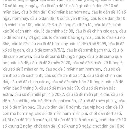
10 số khung 5 ngày
,
cầu lô dàn đề 10 số là gì
,
cầu lô dàn đề 10 số
miền bắc
,
cầu lô dàn đề 10 số miền bắc hôm nay
,
cầu lô dàn đề 10 số
ngày hôm nay
,
cầu lô dàn đề 10 số truyền thống
,
cầu lô de dàn đề 10
số chính xác 100
,
cầu lô đề 3 miền ông địa thần tài
,
cầu lô đề chính
xác 36 cách tính
,
cầu lô đề chính xác 88
,
cầu lô đề chính xác gan
,
cầu
lô đề hôm nay 24 giờ
,
cầu lô đề miền bắc ngày mai
,
cầu lô đề siêu vip
365
,
cầu lô đề siêu vip lô đề hôm nay
,
cầu lô đề xổ số 9999
,
cầu lô đề
xổ số lô gan
,
cầu lô đề xsmb 9/5/2
,
cầu lô đề xsmb bạch thủ
,
cầu lô
đề xsmb betwin
,
cầu lô đề xsmb khung 3 ngày
,
cầu lô đề xsmb qua
net
,
cầu số đề
,
cầu số đề 3 miền 2020
,
cầu số đề 3 miền 29 tháng 6
,
cầu số đề 3 miền eniro
,
cầu số đề 3 miền nam hôm nay
,
cầu số đề
chính xác 36 cách tính
,
cầu số đề chính xác 4d
,
cầu số đề chính xác
dài
,
cầu số đề chính xác ơi
,
cầu số đề miền bắc 7 tháng 5
,
cầu số đề
miền bắc 9 tháng 3
,
cầu số đề miền bắc 99
,
cầu số đề miền bắc
extra
,
cầu số đề miễn phí 4 6 2022
,
cầu số đề miễn phí 4 đài
,
cầu số
đề miễn phí ăn
,
cầu số đề miễn phí chuẩn
,
cầu số đề miễn phí uy
,
cầu
soi lô đề miền bắc
,
Cầu vip dàn đề 10 số mb
,
cầu víp kqxs dàn đề 10
con mb hôm nay
,
cho số đề miền nam miễn phí
,
chốt dàn đề 10 số
,
chốt dàn đề 10 số chuẩn
,
chốt dàn đề 10 số hôm nay
,
chốt dàn đề 10
số khung 2 ngày
,
chốt dàn đề 10 số khung 3 ngày
,
chốt dàn đề 10 số