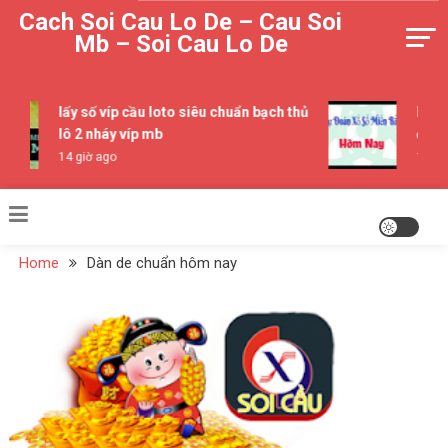
Skip
Cach Soi Cau Lo De – Cau Soi
to
Mb – Soi Cau Lo De
content
lấy số víp cầu loto siêu chuẩn bạch thủ
lấy số 
lô 2 nháy víp mb
đề mb
14 giờ ago
14 giờ a
Home
Dàn de chuẩn hôm nay