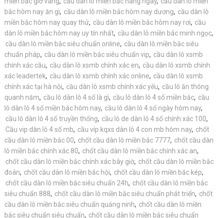
miền bắc giờ vàng
,
cầu dàn lô miền bắc hàng ngày
,
cầu dàn lô miền
bắc hôm nay ăn gì
,
cầu dàn lô miền bắc hôm nay dương
,
cầu dàn lô
miền bắc hôm nay quay thử
,
cầu dàn lô miền bắc hôm nay rơi
,
cầu
dàn lô miền bắc hôm nay uy tín nhất
,
cầu dàn lô miền bắc minh ngọc
,
cầu dàn lô miền bắc siêu chuẩn online
,
cầu dàn lô miền bắc siêu
chuẩn pháp
,
cầu dàn lô miền bắc siêu chuẩn vip
,
cầu dàn lô xsmb
chính xác cầu
,
cầu dàn lô xsmb chính xác en
,
cầu dàn lô xsmb chính
xác leadertek
,
cầu dàn lô xsmb chính xác online
,
cầu dàn lô xsmb
chính xác tại hà nội
,
cầu dàn lô xsmb chính xác yếu
,
cầu lô ăn thông
quanh năm
,
cầu lô dàn lô 4 số là gì
,
cầu lô dàn lô 4 số miền bắc
,
cầu
lô dàn lô 4 số miền bắc hôm nay
,
cầu lô dàn lô 4 số ngày hôm nay
,
cầu lô dàn lô 4 số truyền thống
,
cầu lô de dàn lô 4 số chính xác 100
,
Cầu vip dàn lô 4 số mb
,
cầu víp kqxs dàn lô 4 con mb hôm nay
,
chốt
cầu dàn lô miền bắc 00
,
chốt cầu dàn lô miền bắc 7777
,
chốt cầu dàn
lô miền bắc chính xác 80
,
chốt cầu dàn lô miền bắc chính xác an
,
chốt cầu dàn lô miền bắc chính xác bây giờ
,
chốt cầu dàn lô miền bắc
đoán
,
chốt cầu dàn lô miền bắc hội
,
chốt cầu dàn lô miền bắc kép
,
chốt cầu dàn lô miền bắc siêu chuẩn 24h
,
chốt cầu dàn lô miền bắc
siêu chuẩn 888
,
chốt cầu dàn lô miền bắc siêu chuẩn phát triển
,
chốt
cầu dàn lô miền bắc siêu chuẩn quảng ninh
,
chốt cầu dàn lô miền
bắc siêu chuẩn siêu chuẩn
,
chốt cầu dàn lô miền bắc siêu chuẩn