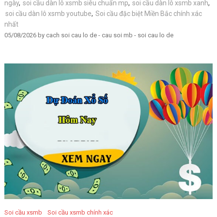
ngày
,
soi cầu dàn lô xsmb siêu chuẩn mp
,
soi cầu dàn lô xsmb xanh
,
soi cầu dàn lô xsmb youtube
,
Soi cầu đặc biệt Miền Bắc chính xác
nhất
05/08/2026
by
cach soi cau lo de - cau soi mb - soi cau lo de
Soi cầu xsmb
Soi cầu xsmb chính xác