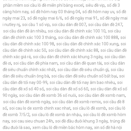
phần mềm soi cầu lô đề miễn phí bằng excel
,
siêu đề vip
,
số đề 3
càng hôm nay
,
số đề hôm nay 03 tháng 04
,
số đề hôm nay uv
,
số đề
ngày mai 23
,
số đề ngày mai 6/6
,
số đề ngày mai 91
,
số đề ngày mai
i nutley nj
,
soi cầu 1 số vip
,
soi cầu dàn đề 007
,
soi cầu dàn đề 247
,
soi cầu dàn đề ăn nhiều
,
soi cầu dàn đề chính xác 100 10
,
soi cầu
dàn đề chính xác 100 3 tháng
,
soi cầu dàn đề chính xác 100 888
,
soi
cầu dàn đề chính xác 100 98
,
soi cầu dàn đề chính xác 100 xung
,
soi
cầu dàn đề chính xác 50
,
soi cầu dàn đề chính xác 88
,
soi cầu dàn đề
chính xác giá rẻ
,
soi cầu dàn đề chính xác khung 3 ngày
,
soi cầu dàn
đề ơi
,
soi cầu dàn đề phía nam
,
soi cầu dàn đề quan tài
,
soi cầu dàn
đề siêu chuẩn chính xác nhất
,
soi cầu dàn đề siêu chuẩn gì
,
soi cầu
dàn đề siêu chuẩn ông bà
,
soi cầu dàn đề siêu chuẩn số bất bại
,
soi
cầu dàn đề tối nay 00-99
,
soi cầu dàn đề tối nay âm bao nhiêu
,
soi
cầu dàn đề xổ số 40 số
,
soi cầu dàn đề xổ số 60
,
soi cầu dàn đề xổ số
90 ngày
,
soi cầu dàn đề xsmb 36 số nuôi
,
soi cầu dàn đề xsmb nam
,
soi cầu dàn đề xsmb ngày
,
soi cầu dàn đề xsmb remix
,
soi cầu đề 8
số
,
soi cau lo de xsmb chinh xac nhat
,
soi cầu lô đề xsmb
,
soi cầu lô
đề xsmb 7/5/2
,
soi cầu lô đề xsmb ăn nhậu
,
soi cầu lô đề xsmb hôm
nay
,
soi cau sieu chuan 24h
,
soi đề đầu đuôi khung 3 ngày
,
trúng đề
đầu đuôi là sao
,
xem cầu lô đề miền bắc hôm nay
,
xin số đề hà nội