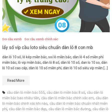
Soi cầu xsmb
Soi cầu xsmb chính xác
lấy số víp cầu loto siêu chuẩn dàn lô 8 con mb
dàn lô 10 số, lô kép miền bắc, soi lô miền bắc, dàn lô 4 số miền phí
miền bắc, lô vip miền bắc, dàn lô 8 số, dàn lô 10 số, dan lo 10 so, dàn
lô 10 số cao cấp, dàn lô 10 số miền phí, dàn lô 10 số siêu víp miền […]
Read More
cầu dàn lô miền bắc 555
,
cầu dàn lô miền bắc 8 số
,
cầu dàn lô
miền bắc bao nhiêu tiền
,
cầu dàn lô miền bắc chính xác em
,
cầu dàn
lô miền bắc chính xác khi nào
,
cầu dàn lô miền bắc chuẩn nhất miễn
phí
,
cầu dàn lô miền bắc đẹp
,
cầu dàn lô miền bắc đường
,
cầu dàn lô