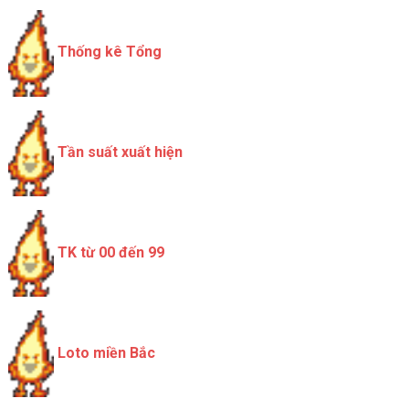
Thống kê Tổng
Tần suất xuất hiện
TK từ 00 đến 99
Loto miền Bắc