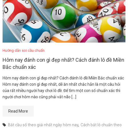
Hướng dẫn soi cầu chuẩn
Hôm nay đánh con gì đẹp nhất? Cách đánh lô đề Miền
Bắc chuẩn xác
Hôm nay đánh con gì đẹp nhất? Cách đánh lô đề Miền Bắc chuẩn xác
Hôm nay đánh con gì đẹp nhất, dễ ăn nhất chắc hẳn là một câu hỏi
của rất nhiều người hay chơi lô đề. Để tìm một con số chuẩn xác thì
người chơi hôm nào cũng phải vắt não […]
Read More
Bắt cầu số theo giải nhất ngày hôm nay
,
Cách bắt lô chuẩn theo