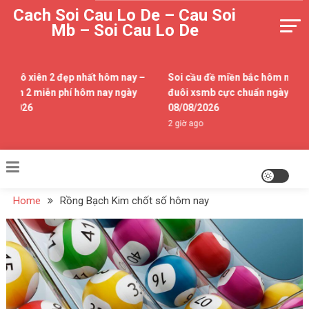
Skip
Cach Soi Cau Lo De – Cau Soi
to
Mb – Soi Cau Lo De
content
u lô xiên 2 đẹp nhất hôm nay –
Soi cầu đề miền bắc hôm nay đầu
iên 2 miễn phí hôm nay ngày
đuôi xsmb cực chuẩn ngày
/2026
08/08/2026
go
2 giờ ago
Home
Rồng Bạch Kim chốt số hôm nay