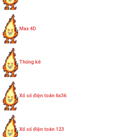
Max 4D
Thống kê
Xổ số điện toán 6x36
Xổ số điện toán 123