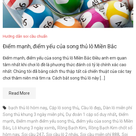
Hướng dẫn soi cầu chuẩn
Điểm mạnh, điểm yếu của song thủ lô Miền Bắc
Điểm mạnh, điểm yếu của song thủ lô Miền Bắc Điều anh em quan
tâm nhất khi chơi lô đề là phương thức đánh có tỷ lệ chính xác cao
nhất. Chúng tôi đã bằng cách thu thập tất cả chiến thuật của các tay
chơi thâm niên mà tìm ra. Cách bắt song thủ lô này […]
Read More
bạch thủ lô hôm nay
,
Cặp lô song thủ
,
Cầu lô đẹp
,
Dàn lô miễn phí
Song thủ khung 3 ngày miễn phí
,
Dự đoán 1 cặp số duy nhất
,
Điểm
mạnh
,
Điểm mạnh điểm yếu song thủ
,
điểm yếu của song thủ lô Miền
Bắc
,
Lô khung 3 ngày xsmb
,
Rồng Bạch Kim
,
Rồng Bạch Kim chốt số
hôm nay
,
Soi cầu 247
,
Soi cầu lô 2 nháy
,
Soi cầu miễn phí 888
,
Soi