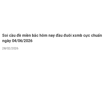
Soi cầu đề miền bắc hôm nay đầu đuôi xsmb cực chuẩn
ngày 04/06/2026
28/02/2026