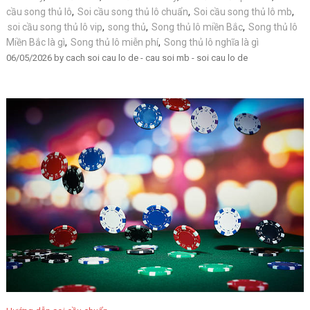
cầu song thủ lô
,
Soi cầu song thủ lô chuẩn
,
Soi cầu song thủ lô mb
,
soi cầu song thủ lô vip
,
song thủ
,
Song thủ lô miền Bắc
,
Song thủ lô
Miền Bắc là gì
,
Song thủ lô miễn phí
,
Song thủ lô nghĩa là gì
06/05/2026
by
cach soi cau lo de - cau soi mb - soi cau lo de