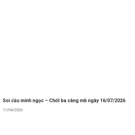
Soi cầu minh ngọc – Chốt ba càng mb ngày 16/07/2026
11/04/2026