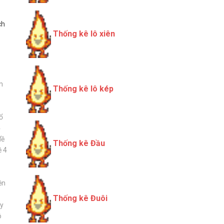
ch
Thống kê lô xiên
m
Thống kê lô kép
ổ
4
đề
Thống kê Đầu
ề 4
ền
Thống kê Đuôi
ay
ô