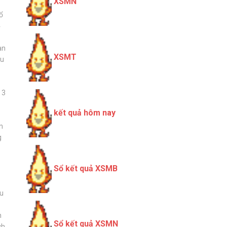
XSMN
ổ
4
àn
XSMT
ầu
 3
kết quả hôm nay
n
g
Sổ kết quả XSMB
u
n
Sổ kết quả XSMN
ch