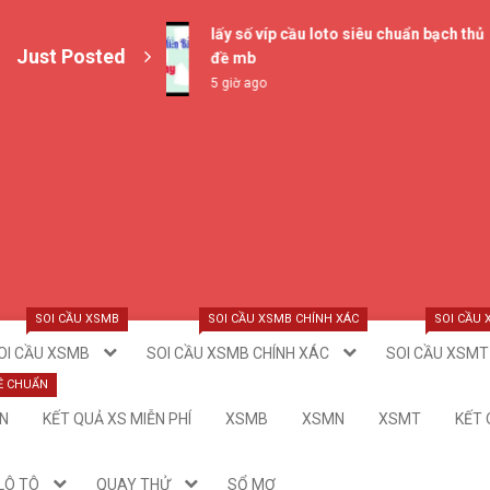
lấy số víp cầu loto siêu chuẩn bạch thủ
Just Posted
đề mb
5 giờ ago
SOI CẦU XSMB
SOI CẦU XSMB CHÍNH XÁC
SOI CẦU
OI CẦU XSMB
SOI CẦU XSMB CHÍNH XÁC
SOI CẦU XSMT
Ề CHUẨN
ẨN
KẾT QUẢ XS MIỄN PHÍ
XSMB
XSMN
XSMT
KẾT 
LÔ TÔ
QUAY THỬ
SỔ MƠ