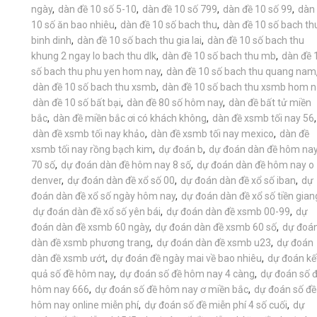
ngày
,
dàn đề 10 số 5-10
,
dàn đề 10 số 799
,
dàn đề 10 số 99
,
dàn
10 số ăn bao nhiêu
,
dàn đề 10 số bach thu
,
dàn đề 10 số bach th
binh dinh
,
dàn đề 10 số bach thu gia lai
,
dàn đề 10 số bach thu
khung 2 ngay lo bach thu dlk
,
dàn đề 10 số bach thu mb
,
dàn đề 
số bach thu phu yen hom nay
,
dàn đề 10 số bach thu quang nam
dàn đề 10 số bach thu xsmb
,
dàn đề 10 số bach thu xsmb hom n
dàn đề 10 số bất bại
,
dàn đề 80 số hôm nay
,
dàn đề bất tử miền
bắc
,
dàn đề miền bắc ơi có khách không
,
dàn đề xsmb tối nay 56
,
dàn đề xsmb tối nay khảo
,
dàn đề xsmb tối nay mexico
,
dàn đề
xsmb tối nay rồng bạch kim
,
dự đoán b
,
dự đoán dàn đề hôm na
70 số
,
dự đoán dàn đề hôm nay 8 số
,
dự đoán dàn đề hôm nay o
denver
,
dự đoán dàn đề xổ số 00
,
dự đoán dàn đề xổ số iban
,
dự
đoán dàn đề xổ số ngày hôm nay
,
dự đoán dàn đề xổ số tiền gian
dự đoán dàn đề xổ số yên bái
,
dự đoán dàn đề xsmb 00-99
,
dự
đoán dàn đề xsmb 60 ngày
,
dự đoán dàn đề xsmb 60 số
,
dự đoá
dàn đề xsmb phương trang
,
dự đoán dàn đề xsmb u23
,
dự đoán
dàn đề xsmb ướt
,
dự đoán đề ngày mai về bao nhiêu
,
dự đoán kế
quả số đề hôm nay
,
dự đoán số đề hôm nay 4 càng
,
dự đoán số 
hôm nay 666
,
dự đoán số đề hôm nay ơ miền bắc
,
dự đoán số đề
hôm nay online miễn phí
,
dự đoán số đề miễn phí 4 số cuối
,
dự