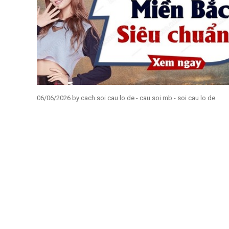
06/06/2026
by
cach soi cau lo de - cau soi mb - soi cau lo de