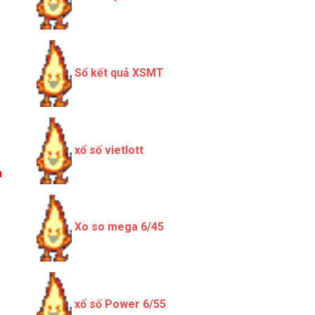
Sổ kết quả XSMT
xổ số vietlott
h
Xo so mega 6/45
xổ số Power 6/55