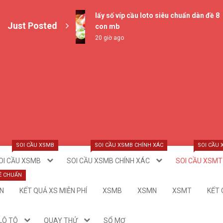
lấy số víp cầu loto siêu chuẩn dàn đề 8
Just Posted
con mb
20 giờ ago
SOI CẦU XSMB
SOI CẦU XSMB CHÍNH XÁC
SOI CẦU
OI CẦU XSMB
SOI CẦU XSMB CHÍNH XÁC
SOI CẦU XSMT
Ề CHUẨN
ẨN
KẾT QUẢ XS MIỄN PHÍ
XSMB
XSMN
XSMT
KẾT 
LÔ TÔ
QUAY THỬ
SỔ MƠ