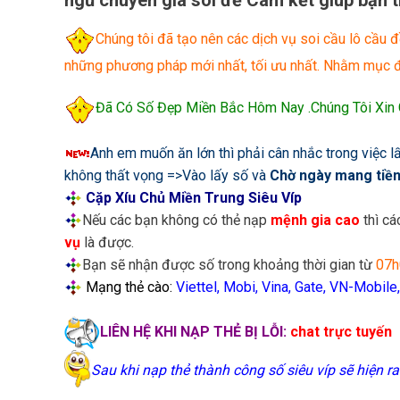
ngũ chuyên gia soi đề Cam kết giúp bạn t
Chúng tôi đã tạo nên các dịch vụ soi cầu lô cầu
những phương pháp mới nhất, tối ưu nhất. Nhằm mục đí
Đã Có Số Đẹp Miền Bắc Hôm Nay .Chúng Tôi Xin
Anh em muốn ăn lớn thì phải cân nhắc trong việc l
không thất vọng =>Vào lấy số và
Chờ ngày mang tiền
Cặp Xíu Chủ Miền Trung Siêu Víp
Nếu các bạn không có thẻ nạp
mệnh gia cao
thì cá
vụ
là được.
Bạn sẽ nhận được số trong khoảng thời gian từ
07h
Mạng thẻ cào:
Viettel, Mobi, Vina, Gate, VN-Mobile,
LIÊN HỆ KHI NẠP THẺ BỊ LỖI:
chat trực tuyến
Sau khi nạp thẻ thành công số siêu víp sẽ hiện ra