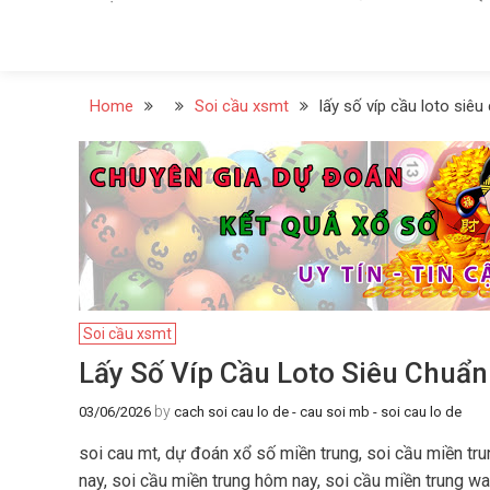
Home
Soi cầu xsmt
lấy số víp cầu loto siê
Soi cầu xsmt
Lấy Số Víp Cầu Loto Siêu Chuẩn
by
03/06/2026
cach soi cau lo de - cau soi mb - soi cau lo de
soi cau mt, dự đoán xổ số miền trung, soi cầu miền tr
nay, soi cầu miền trung hôm nay, soi cầu miền trung w