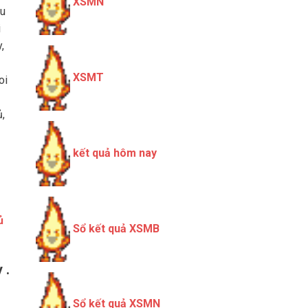
XSMN
ầu
i
,
XSMT
oi
ủ,
kết quả hôm nay
ủ
Sổ kết quả XSMB
 .
Sổ kết quả XSMN