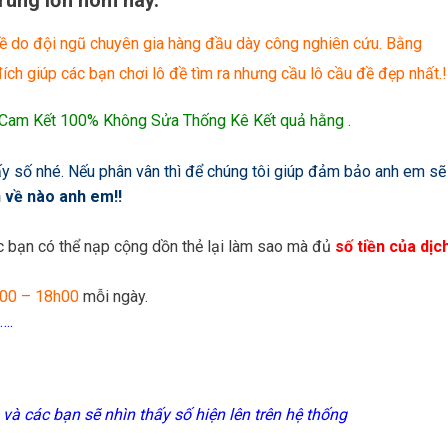
rúng lớn hôm nay.
 đề do đội ngũ chuyên gia hàng đầu dày công nghiên cứu. Bằng
ch giúp các bạn chơi lô đề tìm ra nhưng cầu lô cầu đề đẹp nhất.!
 Cam Kết 100% Không Sửa Thống Kê Kết quả hằng .
ấy số nhé. Nếu phân vân thì để chúng tôi giúp đảm bảo anh em sẽ
 về nào anh em!!
c bạn có thể nạp cộng dồn thẻ lại làm sao mà đủ
số tiền của dịc
00 – 18h00
mỗi ngày.
….
 và các bạn sẽ nhìn thấy số hiện lên trên hệ thống