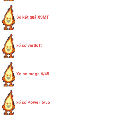
Sổ kết quả XSMT
xổ số vietlott
Xo so mega 6/45
xổ số Power 6/55