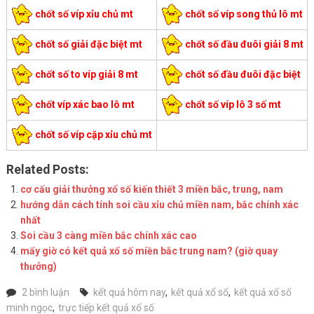
chốt số víp xỉu chủ mt
chốt số víp song thủ lô mt
chốt số giải đặc biệt mt
chốt số đầu đuôi giải 8 mt
chốt số to víp giải 8 mt
chốt số đầu đuôi đặc biệt
chốt víp xác bao lô mt
chốt số víp lô 3 số mt
chốt số víp cặp xỉu chủ mt
Related Posts:
cơ cấu giải thưởng xổ số kiến thiết 3 miền bắc, trung, nam
hướng dẫn cách tính soi cầu xỉu chủ miền nam, bắc chính xác
nhất
Soi cầu 3 càng miền bắc chính xác cao
mấy giờ có kết quả xổ số miền bắc trung nam? (giờ quay
thưởng)
ở
2 bình luận
kết quả hôm nay
,
kết quả xổ số
,
kết quả xổ số
KẾT
minh ngọc
,
trực tiếp kết quả xổ số