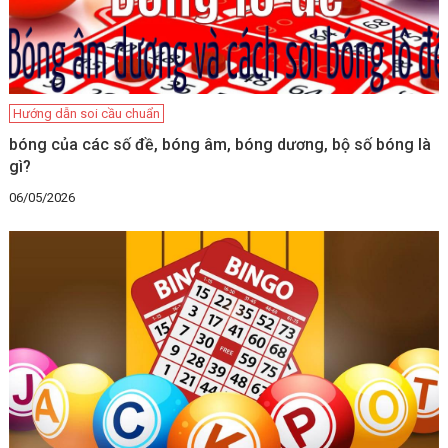
Hướng dẫn soi cầu chuẩn
bóng của các số đề, bóng âm, bóng dương, bộ số bóng là
gì?
06/05/2026