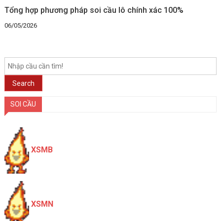
Tổng hợp phương pháp soi cầu lô chính xác 100%
06/05/2026
Search
SOI CẦU
XSMB
XSMN