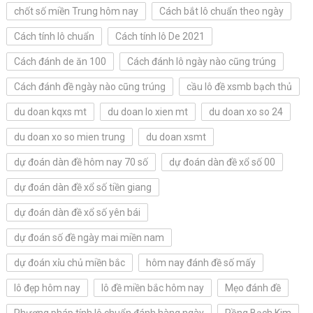
chốt số miền Trung hôm nay
Cách bắt lô chuẩn theo ngày
Cách tính lô chuẩn
Cách tính lô De 2021
Cách đánh de ăn 100
Cách đánh lô ngày nào cũng trúng
Cách đánh đề ngày nào cũng trúng
cầu lô đề xsmb bạch thủ
du doan kqxs mt
du doan lo xien mt
du doan xo so 24
du doan xo so mien trung
du doan xsmt
dự đoán dàn đề hôm nay 70 số
dự đoán dàn đề xổ số 00
dự đoán dàn đề xổ số tiền giang
dự đoán dàn đề xổ số yên bái
dự đoán số đề ngày mai miền nam
dự đoán xỉu chủ miền bắc
hôm nay đánh đề số mấy
lô đẹp hôm nay
lô đề miền bắc hôm nay
Mẹo đánh đề
Phương pháp tính lô chuẩn đánh hàng ngày
Rồng Bạch Kim