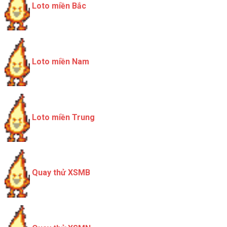
Loto miền Bắc
Loto miền Nam
Loto miền Trung
Quay thử XSMB