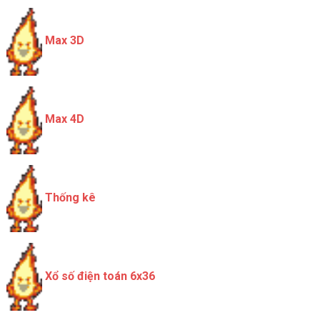
Max 3D
Max 4D
Thống kê
Xổ số điện toán 6x36