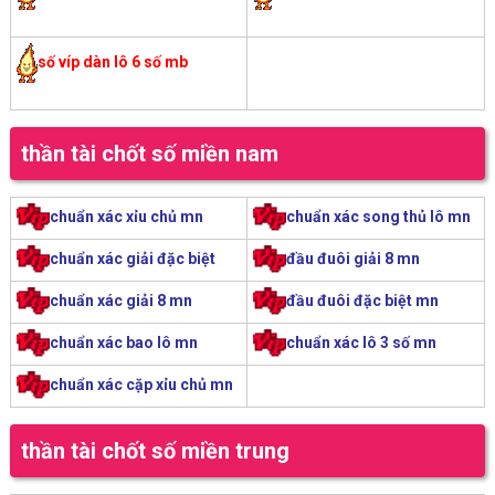
số víp dàn lô 6 số mb
thần tài chốt số miền nam
chuẩn xác xỉu chủ mn
chuẩn xác song thủ lô mn
chuẩn xác giải đặc biệt
đầu đuôi giải 8 mn
chuẩn xác giải 8 mn
đầu đuôi đặc biệt mn
chuẩn xác bao lô mn
chuẩn xác lô 3 số mn
chuẩn xác cặp xỉu chủ mn
thần tài chốt số miền trung