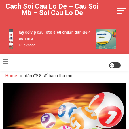
Skip
Cach Soi Cau Lo De – Cau Soi
to
Mb – Soi Cau Lo De
content
lấy số víp cầu loto siêu chuẩn dàn đề 4
lấy s
con mb
10 c
15 giờ ago
15 giờ
Home
dàn đề 8 số bach thu mn