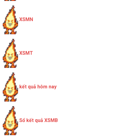
XSMN
XSMT
kết quả hôm nay
Sổ kết quả XSMB