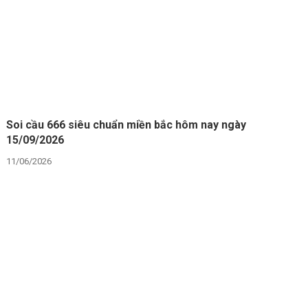
Soi cầu 666 siêu chuẩn miền bắc hôm nay ngày
15/09/2026
11/06/2026