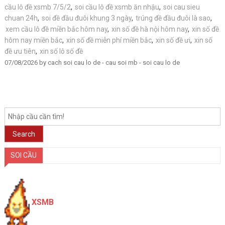
cầu lô đề xsmb 7/5/2
,
soi cầu lô đề xsmb ăn nhậu
,
soi cau sieu
chuan 24h
,
soi đề đầu đuôi khung 3 ngày
,
trúng đề đầu đuôi là sao
,
xem cầu lô đề miền bắc hôm nay
,
xin số đề hà nội hôm nay
,
xin số đề
hôm nay miền bắc
,
xin số đề miễn phí miền bắc
,
xin số đề ưi
,
xin số
đề ưu tiên
,
xin số lô số đề
07/08/2026
by
cach soi cau lo de - cau soi mb - soi cau lo de
Search
SOI CẦU
XSMB