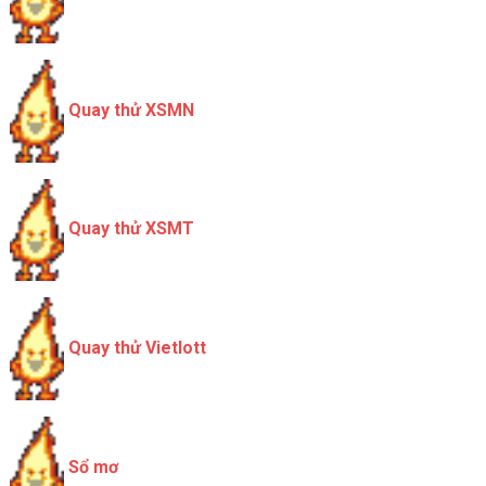
Quay thử XSMN
Quay thử XSMT
Quay thử Vietlott
Sổ mơ