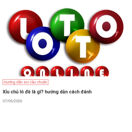
Hướng dẫn soi cầu chuẩn
Xỉu chủ lô đề là gì? hướng dẫn cách đánh
07/05/2026