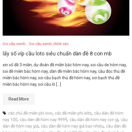
Soi cầu xsmb
Soi cầu xsmb chính xác
lấy số víp cầu loto siêu chuẩn dàn đề 8 con mb
xin số đề 3 miền, dự đoán đề miền bắc hôm nay, soi cầu de hôm nay,
soi đề miền bắc hôm nay, dàn đề miền bắc hôm nay, cầu độc thủ đề
miền bắc hôm nay, soi cầu bạch thủ đề hôm nay, soi bạch thủ đề
miền bắc hôm nay, soi cầu lô […]
Read More
các chủ đề miễn phí vivo
,
các đề miễn phí ielts
,
cầu dàn đề hôm
nay 100
,
cầu dàn đề hôm nay 9999
,
cầu dàn đề hôm nay con gì
,
cầu
dàn đề hôm nay giá
,
cầu dàn đề hôm nay giá bao nhiêu
,
cầu dàn đề