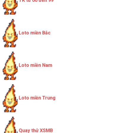
TK từ 00 đến 99
Loto miền Bắc
Loto miền Nam
Loto miền Trung
Quay thử XSMB