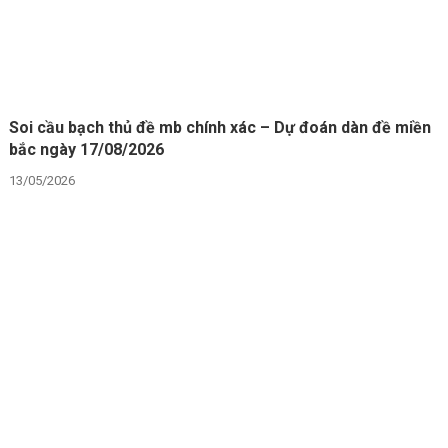
Soi cầu bạch thủ đề mb chính xác – Dự đoán dàn đề miền
bắc ngày 17/08/2026
13/05/2026