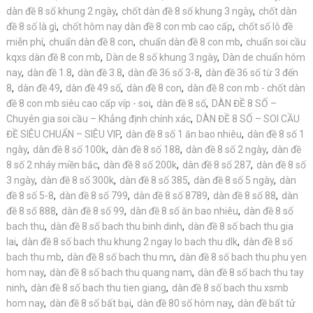
dàn đề 8 số khung 2 ngày
,
chốt dàn đề 8 số khung 3 ngày
,
chốt dàn
đề 8 số là gì
,
chốt hôm nay dàn đề 8 con mb cao cấp
,
chốt số lô đề
miễn phí
,
chuẩn dàn đề 8 con
,
chuẩn dàn đề 8 con mb
,
chuẩn soi cầu
kqxs dàn đề 8 con mb
,
Dàn de 8 số khung 3 ngày
,
Dàn de chuẩn hôm
nay
,
dàn đề 1.8
,
dàn đề 3.8
,
dàn đề 36 số 3-8
,
dàn đề 36 số từ 3 đến
8
,
dàn đề 49
,
dàn đề 49 số
,
dàn đề 8 con
,
dàn đề 8 con mb - chốt dàn
đề 8 con mb siêu cao cấp víp - soi
,
dàn đề 8 số
,
DÀN ĐỀ 8 SỐ –
Chuyên gia soi cầu – Khẳng định chính xác
,
DÀN ĐỀ 8 SỐ – SOI CẦU
ĐỀ SIÊU CHUẨN – SIÊU VIP
,
dàn đề 8 số 1 ăn bao nhiêu
,
dàn đề 8 số 1
ngày
,
dàn đề 8 số 100k
,
dàn đề 8 số 188
,
dàn đề 8 số 2 ngày
,
dàn đề
8 số 2 nháy miền bắc
,
dàn đề 8 số 200k
,
dàn đề 8 số 287
,
dàn đề 8 số
3 ngày
,
dàn đề 8 số 300k
,
dàn đề 8 số 385
,
dàn đề 8 số 5 ngày
,
dàn
đề 8 số 5-8
,
dàn đề 8 số 799
,
dàn đề 8 số 8789
,
dàn đề 8 số 88
,
dàn
đề 8 số 888
,
dàn đề 8 số 99
,
dàn đề 8 số ăn bao nhiêu
,
dàn đề 8 số
bach thu
,
dàn đề 8 số bach thu binh dinh
,
dàn đề 8 số bach thu gia
lai
,
dàn đề 8 số bach thu khung 2 ngay lo bach thu dlk
,
dàn đề 8 số
bach thu mb
,
dàn đề 8 số bach thu mn
,
dàn đề 8 số bach thu phu yen
hom nay
,
dàn đề 8 số bach thu quang nam
,
dàn đề 8 số bach thu tay
ninh
,
dàn đề 8 số bach thu tien giang
,
dàn đề 8 số bach thu xsmb
hom nay
,
dàn đề 8 số bất bại
,
dàn đề 80 số hôm nay
,
dàn đề bất tử