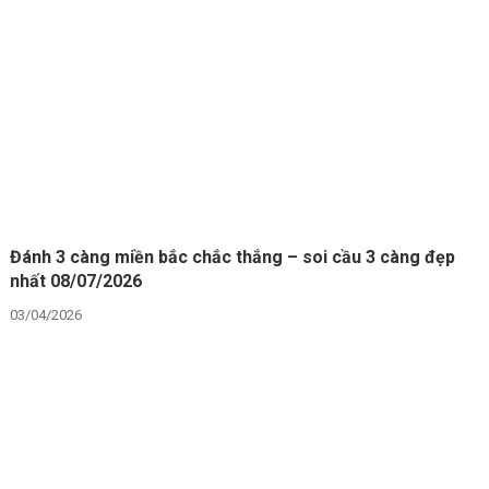
Đánh 3 càng miền bắc chắc thắng – soi cầu 3 càng đẹp
nhất 08/07/2026
03/04/2026