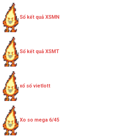
Sổ kết quả XSMN
Sổ kết quả XSMT
xổ số vietlott
Xo so mega 6/45