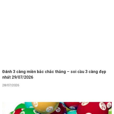
Đánh 3 càng miền bắc chắc thắng – soi cầu 3 càng đẹp
nhất 29/07/2026
28/07/2026