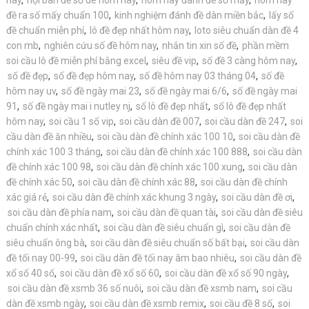
nay
,
hội bàn đề số de hôm nay
,
hôm nay đánh đề số mấy
,
hôm nay
đề ra số mấy chuẩn 100
,
kinh nghiệm đánh đề dàn miền bắc
,
lấy số
đề chuẩn miễn phí
,
lô đề đẹp nhất hôm nay
,
loto siêu chuẩn dàn đề 4
con mb
,
nghiên cứu số đề hôm nay
,
nhắn tin xin số đề
,
phần mềm
soi cầu lô đề miễn phí bằng excel
,
siêu đề vip
,
số đề 3 càng hôm nay
,
số đề đẹp
,
số đề đẹp hôm nay
,
số đề hôm nay 03 tháng 04
,
số đề
hôm nay uv
,
số đề ngày mai 23
,
số đề ngày mai 6/6
,
số đề ngày mai
91
,
số đề ngày mai i nutley nj
,
số lô đề đẹp nhất
,
số lô đề đẹp nhất
hôm nay
,
soi cầu 1 số vip
,
soi cầu dàn đề 007
,
soi cầu dàn đề 247
,
soi
cầu dàn đề ăn nhiều
,
soi cầu dàn đề chính xác 100 10
,
soi cầu dàn đề
chính xác 100 3 tháng
,
soi cầu dàn đề chính xác 100 888
,
soi cầu dàn
đề chính xác 100 98
,
soi cầu dàn đề chính xác 100 xung
,
soi cầu dàn
đề chính xác 50
,
soi cầu dàn đề chính xác 88
,
soi cầu dàn đề chính
xác giá rẻ
,
soi cầu dàn đề chính xác khung 3 ngày
,
soi cầu dàn đề ơi
,
soi cầu dàn đề phía nam
,
soi cầu dàn đề quan tài
,
soi cầu dàn đề siêu
chuẩn chính xác nhất
,
soi cầu dàn đề siêu chuẩn gì
,
soi cầu dàn đề
siêu chuẩn ông bà
,
soi cầu dàn đề siêu chuẩn số bất bại
,
soi cầu dàn
đề tối nay 00-99
,
soi cầu dàn đề tối nay âm bao nhiêu
,
soi cầu dàn đề
xổ số 40 số
,
soi cầu dàn đề xổ số 60
,
soi cầu dàn đề xổ số 90 ngày
,
soi cầu dàn đề xsmb 36 số nuôi
,
soi cầu dàn đề xsmb nam
,
soi cầu
dàn đề xsmb ngày
,
soi cầu dàn đề xsmb remix
,
soi cầu đề 8 số
,
soi