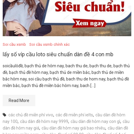
Soi cầu xsmb
Soi cầu xsmb chính xác
lấy số víp cầu loto siêu chuẩn dàn đề 4 con mb
soicầulôđề, bạch thủ de hôm nay, bach thu de, bạch thu de, bạch thủ
đề, bạch thủ đề hôm nay, bạch thủ de miền bắc, bạch thủ de miền
bắc hôm nay, soi cầu bạch thủ đề, bach thu de hom nay, bạch thủ đề
miền bắc, bạch thủ đề miền bắc hôm nay, bach […]
Read More
các chủ đề miễn phí vivo
,
các đề miễn phí ielts
,
cầu dàn đề hôm
nay 100
,
cầu dàn đề hôm nay 9999
,
cầu dàn đề hôm nay con gì
,
cầu
dàn đề hôm nay giá
,
cầu dàn đề hôm nay giá bao nhiêu
,
cầu dàn đề