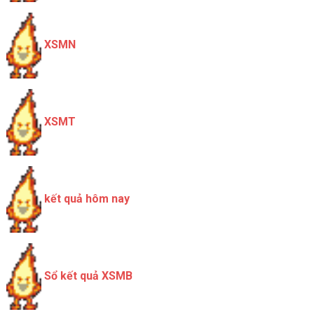
XSMN
XSMT
kết quả hôm nay
Sổ kết quả XSMB