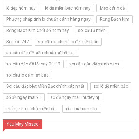
lô đẹp hôm nay
lô đề miền bắc hôm nay
Mẹo đánh đề
Phương pháp tính lô chuẩn đánh hàng ngày
Rồng Bạch Kim
Rồng Bạch Kim chốt số hôm nay
soi cầu 3 miền
Soi cầu 247
soi cầu bạch thủ lô đề miền bắc
soi cầu dàn đề siêu chuẩn số bất bại
soi cầu dàn đề tối nay 00-99
soi cầu dàn đề xsmb nam
soi cầu lô đề miền bắc
Soi cầu đặc biệt Miền Bắc chính xác nhất
soi lô đề miền bắc
số đề ngày mai 91
số đề ngày mai i nutley nj
thống kê xỉu chủ miền bắc
xỉu chủ hôm nay
You May Missed