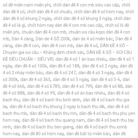
số đề miền nam miễn phí
,
chốt dàn đề 4 con mb siêu cao cấp
,
chốt
dàn đề 4 số
,
chốt dàn đề 4 số chuẩn
,
chốt dàn đề 4 số hôm nay
,
chốt
dàn đề 4 số khung 2 ngày
,
chốt dàn đề 4 số khung 3 ngày
,
chốt dàn
đề 4 số là gì
,
chốt hôm nay dàn đề 4 con mb cao cấp
,
chốt số lô đề
miễn phí
,
chuẩn dàn đề 4 con mb
,
chuẩn soi cầu kqxs dàn đề 4 con
mb
,
Dàn 4 càng
,
Dàn de 4 SỐ 200k
,
dàn de 4 số miền bắc
,
Dàn đề 4
càng
,
dàn đề 4 con
,
dàn đề 4 con mb
,
dàn đề 4 số
,
DÀN ĐỀ 4 SỐ –
Chuyên gia soi cầu – Khẳng định chính xác
,
DÀN ĐỀ 4 SỐ – SOI CẦU
ĐỀ SIÊU CHUẨN – SIÊU VIP
,
dàn đề 4 số 1 ăn bao nhiêu
,
dàn đề 4 số 1
ngày
,
dàn đề 4 số 100k
,
dàn đề 4 số 188
,
dàn đề 4 số 2 ngày
,
dàn đề
4 số 2 nháy miền bắc
,
dàn đề 4 số 247
,
dàn đề 4 số 3 ngày
,
dàn đề 4
số 300k
,
dàn đề 4 số 365
,
dàn đề 4 số 5 ngày
,
dàn đề 4 số 5-6
,
dàn
đề 4 số 666
,
dàn đề 4 số 6789
,
dàn đề 4 số 799
,
dàn đề 4 số 88
,
dàn
đề 4 số 888
,
dàn đề 4 số 99
,
dàn đề 4 số ăn bao nhiêu
,
dàn đề 4 số
bach thu
,
dàn đề 4 số bach thu binh dinh
,
dàn đề 4 số bach thu gia
lai
,
dàn đề 4 số bach thu khung 2 ngay lo bach thu dlk
,
dàn đề 4 số
bach thu mb
,
dàn đề 4 số bach thu mn
,
dàn đề 4 số bach thu phu yen
hom nay
,
dàn đề 4 số bach thu quang nam
,
dàn đề 4 số bach thu tay
ninh
,
dàn đề 4 số bach thu tien giang
,
dàn đề 4 số bach thu xsmb
hom nay
,
dàn đề 80 số hôm nay
,
dàn đề bất tử miền bắc
,
dàn đề