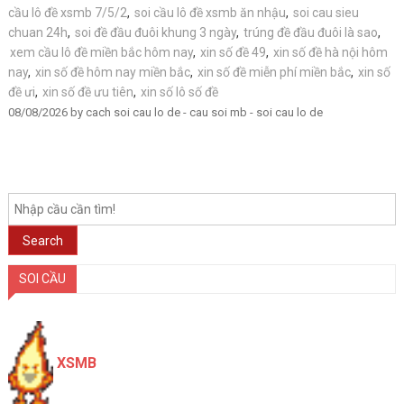
cầu lô đề xsmb 7/5/2
,
soi cầu lô đề xsmb ăn nhậu
,
soi cau sieu
chuan 24h
,
soi đề đầu đuôi khung 3 ngày
,
trúng đề đầu đuôi là sao
,
xem cầu lô đề miền bắc hôm nay
,
xin số đề 49
,
xin số đề hà nội hôm
nay
,
xin số đề hôm nay miền bắc
,
xin số đề miễn phí miền bắc
,
xin số
đề ưi
,
xin số đề ưu tiên
,
xin số lô số đề
08/08/2026
by
cach soi cau lo de - cau soi mb - soi cau lo de
Search
SOI CẦU
XSMB