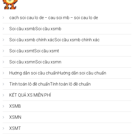
cach soi cau lo de – cau soi mb – soi cau lo de
Soi cầu xsmb
Soi cầu xsmb
Soi cầu xsmb chính xác
Soi cầu xsmb chính xác
Soi cầu xsmt
Soi cầu xsmt
Soi cầu xsmn
Soi cầu xsmn
Hướng dẫn soi cầu chuẩn
Hướng dẫn soi cầu chuẩn
Tính toán lô đề chuẩn
Tính toán lô đề chuẩn
KẾT QUẢ XS MIỄN PHÍ
XSMB
XSMN
XSMT