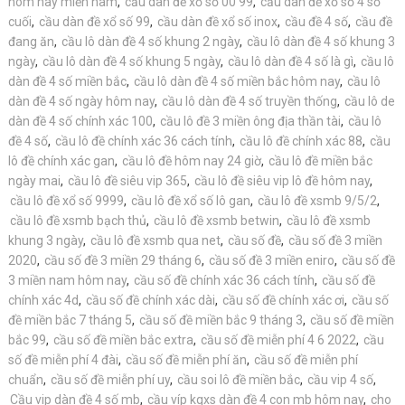
hôm nay miền nam
,
cầu dàn đề xổ số 00 99
,
cầu dàn đề xổ số 4 số
cuối
,
cầu dàn đề xổ số 99
,
cầu dàn đề xổ số inox
,
cầu đề 4 số
,
cầu đề
đang ăn
,
cầu lô dàn đề 4 số khung 2 ngày
,
cầu lô dàn đề 4 số khung 3
ngày
,
cầu lô dàn đề 4 số khung 5 ngày
,
cầu lô dàn đề 4 số là gì
,
cầu lô
dàn đề 4 số miền bắc
,
cầu lô dàn đề 4 số miền bắc hôm nay
,
cầu lô
dàn đề 4 số ngày hôm nay
,
cầu lô dàn đề 4 số truyền thống
,
cầu lô de
dàn đề 4 số chính xác 100
,
cầu lô đề 3 miền ông địa thần tài
,
cầu lô
đề 4 số
,
cầu lô đề chính xác 36 cách tính
,
cầu lô đề chính xác 88
,
cầu
lô đề chính xác gan
,
cầu lô đề hôm nay 24 giờ
,
cầu lô đề miền bắc
ngày mai
,
cầu lô đề siêu vip 365
,
cầu lô đề siêu vip lô đề hôm nay
,
cầu lô đề xổ số 9999
,
cầu lô đề xổ số lô gan
,
cầu lô đề xsmb 9/5/2
,
cầu lô đề xsmb bạch thủ
,
cầu lô đề xsmb betwin
,
cầu lô đề xsmb
khung 3 ngày
,
cầu lô đề xsmb qua net
,
cầu số đề
,
cầu số đề 3 miền
2020
,
cầu số đề 3 miền 29 tháng 6
,
cầu số đề 3 miền eniro
,
cầu số đề
3 miền nam hôm nay
,
cầu số đề chính xác 36 cách tính
,
cầu số đề
chính xác 4d
,
cầu số đề chính xác dài
,
cầu số đề chính xác ơi
,
cầu số
đề miền bắc 7 tháng 5
,
cầu số đề miền bắc 9 tháng 3
,
cầu số đề miền
bắc 99
,
cầu số đề miền bắc extra
,
cầu số đề miễn phí 4 6 2022
,
cầu
số đề miễn phí 4 đài
,
cầu số đề miễn phí ăn
,
cầu số đề miễn phí
chuẩn
,
cầu số đề miễn phí uy
,
cầu soi lô đề miền bắc
,
cầu vip 4 số
,
Cầu vip dàn đề 4 số mb
,
cầu víp kqxs dàn đề 4 con mb hôm nay
,
cho