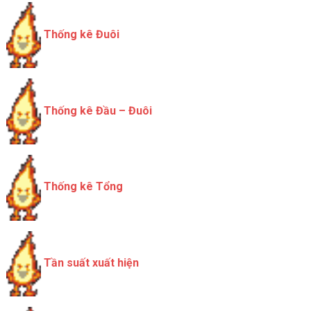
Thống kê Đuôi
Thống kê Đầu – Đuôi
Thống kê Tổng
Tần suất xuất hiện