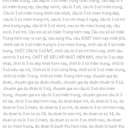
chủ miền trung
,
cầu đẹp lô 3 số miền trung chắc thắng
,
cầu đẹp lô 3
số miền trung vip
,
cầu đẹp xsmt
,
cầu lô 3 số
,
cầu lô 3 số miền trung
,
Cầu lô 3 số miền trung chính xác nhất
,
cầu lô 3 số mien trung đẹp
,
cau lo 3 so mien trung mt
,
cau lo 3 so mt chay 5 ngay
,
cầu lô 3 số mt
chơi trong ngày
,
cầu lô lô 3 số xsmt
,
cau so de mien trung víp
,
cầu
soi lô 3 số mt
,
Cầu soi xổ số miền Trung hôm nay
,
Cầu soi xổ số miền
Trung hôm nay ra con gì
,
cau song thu
,
cầu XSMT hôm nay miễn phí
,
chính xác lô 3 số miền trung lo 3 so mien trung
,
chốt cầu lô 3 số miền
trung
,
CHỐT CẦU lô 3 số MT
,
chốt cầu lô 3 số mt hôm nay
,
chốt cầu
xsmt lô 3 số mt
,
CHỐT ĐỀ SIÊU VIP NHẤT HIỆN NAY
,
chot lo 3 so dep
nhat
,
chot lo 3 so dep nhat hom nay
,
chốt lô 3 số miền trung
,
chốt lô
3 số siêu vip mt
,
Chốt số lô 3 số công khai
,
chốt số lô 3 số miền trung
,
chốt số miền Trung
,
chốt số miền Trung hôm nay
,
chuyên gia dự
đoán
,
chuyên gia dự đoán chuẩn
,
chuyên gia dự đoán chuẩn lô 3 số
,
chuyên gia dự đoán lô 3 số
,
chuyên gia soi cầu lô 3 số chủ miền
trung
,
chuyên gia soi cầu lô 3 số miền trung
,
chuyên gia soi cầu lô 3
số víp
,
de lo 3 so dep hom nay
,
du doan kqxs mt
,
du doan lo 3 so
,
du
doan lo 3 so 3 mien
,
du doan lo 3 so mt
,
du doan lo 3 so mt hom nay
,
du doan lo 3 so xo so 24
,
du doan lo xien mt
,
du doan xo so 24
,
du
doan xo so lo 3 so 3 mien
,
du doan xo so lo 3 so chinh xac
,
du doan
xo so mien trung
,
dự đoán lô bạch thủ hôm nay
,
dự đoán lô bạch thủ