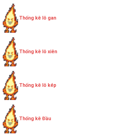
Thống kê lô gan
Thống kê lô xiên
Thống kê lô kép
Thống kê Đầu