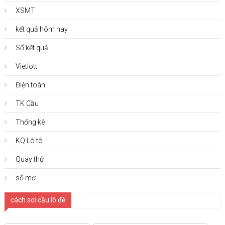
XSMT
kết quả hôm nay
Sổ kết quả
Vietlott
Điện toán
TK Cầu
Thống kê
KQ Lô tô
Quay thử
sổ mơ
cách soi cầu lô đề