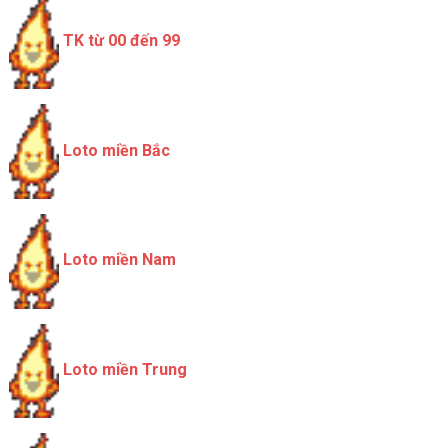
TK từ 00 đến 99
Loto miền Bắc
Loto miền Nam
Loto miền Trung