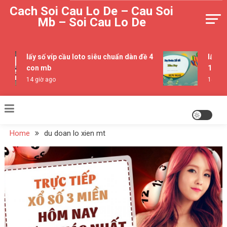
Skip
Cach Soi Cau Lo De – Cau Soi
to
Mb – Soi Cau Lo De
content
lấy số víp cầu loto siêu chuẩn dàn đề 4
lấy số v
con mb
10 con 
14 giờ ago
14 giờ ag
Home
du doan lo xien mt