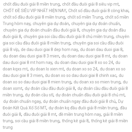
chốt đầu đuôi giải 8 miền trung
,
chốt đầu đuôi giải 8 siêu vip mt
,
CHỐT ĐỀ SIÊU VIP NHẤT HIỆN NAY
,
Chốt số đầu đuôi giải 8 công khai
,
chốt số đầu đuôi giải 8 miền trung
,
chốt số miền Trung
,
chốt số miền
Trung hôm nay
,
chuyên gia dự đoán
,
chuyên gia dự đoán chuẩn
,
chuyên gia dự đoán chuẩn đầu đuôi giải 8
,
chuyên gia dự đoán đầu
đuôi giải 8
,
chuyên gia soi cầu đầu đuôi giải 8 chủ miền trung
,
chuyên
gia soi cầu đầu đuôi giải 8 miền trung
,
chuyên gia soi cầu đầu đuôi
giải 8 víp
,
de dau duoi giai 8 dep hom nay
,
du doan dau duoi giai 8
,
du doan dau duoi giai 8 3 mien
,
du doan dau duoi giai 8 mt
,
du doan
dau duoi giai 8 mt hom nay
,
du doan dau duoi giai 8 xo so 24
,
du
doan kqxs mt
,
du doan lo xien mt
,
du doan xo so 24
,
du doan xo so
dau duoi giai 8 3 mien
,
du doan xo so dau duoi giai 8 chinh xac
,
du
doan xo so dau duoi giai 8 mien trung
,
du doan xo so mien trung
,
du
doan xsmt
,
dự đoán cầu đầu đuôi giải 8
,
dự đoán cầu đầu đuôi giải 8
miền trung
,
dự đoán cầu stl
,
dự đoán chuẩn đầu đuôi giải 8 chủ mt
,
dự đoán chuẩn ngay
,
dự đoán chuẩn ngay đầu đuôi giải 8 chủ
,
Dự
Đoán Kết Quả Xổ Số MT
,
dự đoán kq đầu đuôi giải 8 miền trung
,
đầu
đuôi giải 8
,
đầu đuôi giải 8 mt
,
đề miền trung hôm nay
,
giải 8 miền
trung
,
soi cầu giải 8 miền trung
,
thống kê giải 8
,
thống kê giải 8 miền
trung