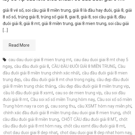
giải 8 vé số, soi cầu giải 8 miền trung, giải 8 là đầu hay đuôi, giải 8, giải
8 xổ số, trúng giải 8, trúng số giải 8, giai 8, giải 8, soi cầu giải 8, đầu
đuôi giải 8, giải 8 mt, giải 8 miền trung, giai 8 mien trung, soi cầu giải
[…]
Read More
cau dau duoi giai 8 mien trung mt
,
cau dau duoi giai 8 mt chay 5
ngay
,
cầu đầu đuôi giải 8
,
CẦU ĐẦU ĐUÔI GIẢI 8 MIỀN TRUNG
,
Cầu
đầu đuôi giải 8 miền trung chính xác nhất
,
cầu đầu đuôi giải 8 mien
trung đẹp
,
cầu đầu đuôi giải 8 mt chơi trong ngày
,
cầu đẹp đầu đuôi
giải 8 miền trung chắc thắng
,
cầu đẹp đầu đuôi giải 8 miền trung vip
,
cầu lô đầu đuôi giải 8 xsmt
,
cau so de mien trung víp
,
cầu soi đầu
đuôi giải 8 mt
,
Cầu soi xổ số miền Trung hôm nay
,
Cầu soi xổ số miền
Trung hôm nay ra con gì
,
cau song thu
,
cầu XSMT hôm nay miễn phí
,
chính xác đầu đuôi giải 8 miền trung dau duoi giai 8 mien trung
,
chốt
cầu đầu đuôi giải 8 miền trung
,
CHỐT CẦU đầu đuôi giải 8 MT
,
chốt
cầu đầu đuôi giải 8 mt hôm nay
,
chốt cầu xsmt đầu đuôi giải 8 mt
,
chot dau duoi giai 8 dep nhat
,
chot dau duoi giai 8 dep nhat hom nay
,