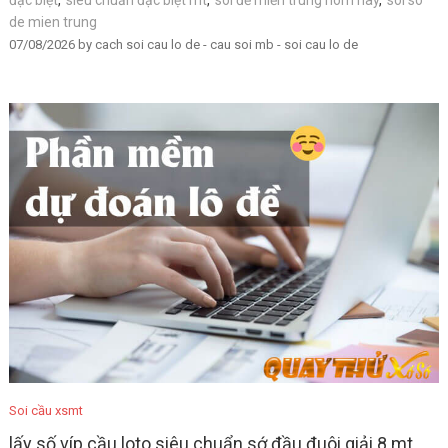
đặc biệt
,
siêu chuẩn đặc biệt mt
,
soi đề miền trung hôm nay
,
soi so
de mien trung
07/08/2026
by
cach soi cau lo de - cau soi mb - soi cau lo de
Soi cầu xsmt
lấy số víp cầu loto siêu chuẩn sớ đầu đuôi giải 8 mt