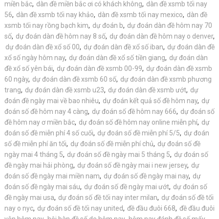
miền bắc
,
dàn đề miền bắc ơi có khách không
,
dàn đề xsmb tối nay
56
,
dàn đề xsmb tối nay khảo
,
dàn đề xsmb tối nay mexico
,
dàn đề
xsmb tối nay rồng bạch kim
,
dự đoán b
,
dự đoán dàn đề hôm nay 70
số
,
dự đoán dàn đề hôm nay 8 số
,
dự đoán dàn đề hôm nay o denver
,
dự đoán dàn đề xổ số 00
,
dự đoán dàn đề xổ số iban
,
dự đoán dàn đề
xổ số ngày hôm nay
,
dự đoán dàn đề xổ số tiền giang
,
dự đoán dàn
đề xổ số yên bái
,
dự đoán dàn đề xsmb 00-99
,
dự đoán dàn đề xsmb
60 ngày
,
dự đoán dàn đề xsmb 60 số
,
dự đoán dàn đề xsmb phương
trang
,
dự đoán dàn đề xsmb u23
,
dự đoán dàn đề xsmb ướt
,
dự
đoán đề ngày mai về bao nhiêu
,
dự đoán kết quả số đề hôm nay
,
dự
đoán số đề hôm nay 4 càng
,
dự đoán số đề hôm nay 666
,
dự đoán số
đề hôm nay ơ miền bắc
,
dự đoán số đề hôm nay online miễn phí
,
dự
đoán số đề miễn phí 4 số cuối
,
dự đoán số đề miễn phí 5/5
,
dự đoán
số đề miễn phí ăn tối
,
dự đoán số đề miễn phí chủ
,
dự đoán số đề
ngày mai 4 tháng 5
,
dự đoán số đề ngày mai 5 tháng 5
,
dự đoán số
đề ngày mai hải phòng
,
dự đoán số đề ngày mai i new jersey
,
dự
đoán số đề ngày mai miền nam
,
dự đoán số đề ngày mai nay
,
dự
đoán số đề ngày mai sáu
,
dự đoán số đề ngày mai ướt
,
dự đoán số
đề ngày mai usa
,
dự đoán số đề tối nay inter milan
,
dự đoán số đề tối
nay o nyc
,
dự đoán số đề tối nay united
,
đề đầu đuôi 668
,
đề đầu đuôi