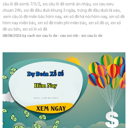
cầu lô đề xsmb 7/5/2
,
soi cầu lô đề xsmb ăn nhậu
,
soi cau sieu
chuan 24h
,
soi đề đầu đuôi khung 3 ngày
,
trúng đề đầu đuôi là sao
,
xem cầu lô đề miền bắc hôm nay
,
xin số đề hà nội hôm nay
,
xin số đề
hôm nay miền bắc
,
xin số đề miễn phí miền bắc
,
xin số đề ưi
,
xin số
đề ưu tiên
,
xin số lô số đề
08/08/2026
by
cach soi cau lo de - cau soi mb - soi cau lo de