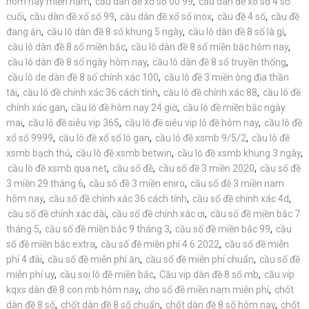
hôm nay miền nam
,
cầu dàn đề xổ số 00 99
,
cầu dàn đề xổ số 4 số
cuối
,
cầu dàn đề xổ số 99
,
cầu dàn đề xổ số inox
,
cầu đề 4 số
,
cầu đề
đang ăn
,
cầu lô dàn đề 8 số khung 5 ngày
,
cầu lô dàn đề 8 số là gì
,
cầu lô dàn đề 8 số miền bắc
,
cầu lô dàn đề 8 số miền bắc hôm nay
,
cầu lô dàn đề 8 số ngày hôm nay
,
cầu lô dàn đề 8 số truyền thống
,
cầu lô de dàn đề 8 số chính xác 100
,
cầu lô đề 3 miền ông địa thần
tài
,
cầu lô đề chính xác 36 cách tính
,
cầu lô đề chính xác 88
,
cầu lô đề
chính xác gan
,
cầu lô đề hôm nay 24 giờ
,
cầu lô đề miền bắc ngày
mai
,
cầu lô đề siêu vip 365
,
cầu lô đề siêu vip lô đề hôm nay
,
cầu lô đề
xổ số 9999
,
cầu lô đề xổ số lô gan
,
cầu lô đề xsmb 9/5/2
,
cầu lô đề
xsmb bạch thủ
,
cầu lô đề xsmb betwin
,
cầu lô đề xsmb khung 3 ngày
,
cầu lô đề xsmb qua net
,
cầu số đề
,
cầu số đề 3 miền 2020
,
cầu số đề
3 miền 29 tháng 6
,
cầu số đề 3 miền eniro
,
cầu số đề 3 miền nam
hôm nay
,
cầu số đề chính xác 36 cách tính
,
cầu số đề chính xác 4d
,
cầu số đề chính xác dài
,
cầu số đề chính xác ơi
,
cầu số đề miền bắc 7
tháng 5
,
cầu số đề miền bắc 9 tháng 3
,
cầu số đề miền bắc 99
,
cầu
số đề miền bắc extra
,
cầu số đề miễn phí 4 6 2022
,
cầu số đề miễn
phí 4 đài
,
cầu số đề miễn phí ăn
,
cầu số đề miễn phí chuẩn
,
cầu số đề
miễn phí uy
,
cầu soi lô đề miền bắc
,
Cầu vip dàn đề 8 số mb
,
cầu víp
kqxs dàn đề 8 con mb hôm nay
,
cho số đề miền nam miễn phí
,
chốt
dàn đề 8 số
,
chốt dàn đề 8 số chuẩn
,
chốt dàn đề 8 số hôm nay
,
chốt