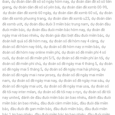
iban
,
dự đoán dàn đề xổ số ngày hôm nay
,
dự đoán dàn đề xổ số tiền
giang
,
dự đoán dàn đề xổ số yên bái
,
dự đoán dàn đề xsmb 00-99
,
dự đoán dàn đề xsmb 60 ngày
,
dự đoán dàn đề xsmb 60 số
,
dự đoán
dàn đề xsmb phương trang
,
dự đoán dàn đề xsmb u23
,
dự đoán dàn
đề xsmb ướt
,
dự đoán đầu đuôi 3 miền bắc trung nam
,
dự đoán đầu
đuôi miền bắc
,
dự đoán đầu đuôi miền bắc hôm nay
,
dự đoán đề
ngày mai về bao nhiêu
,
dự đoán giải đặc biệt đầu đuôi miền bắc
,
dự
đoán kết quả số đề hôm nay
,
dự đoán số đề hôm nay 4 càng
,
dự
đoán số đề hôm nay 666
,
dự đoán số đề hôm nay ơ miền bắc
,
dự
đoán số đề hôm nay online miễn phí
,
dự đoán số đề miễn phí 4 số
cuối
,
dự đoán số đề miễn phí 5/5
,
dự đoán số đề miễn phí ăn tối
,
dự
đoán số đề miễn phí chủ
,
dự đoán số đề ngày mai 4 tháng 5
,
dự đoán
số đề ngày mai 5 tháng 5
,
dự đoán số đề ngày mai hải phòng
,
dự
đoán số đề ngày mai i new jersey
,
dự đoán số đề ngày mai miền
nam
,
dự đoán số đề ngày mai nay
,
dự đoán số đề ngày mai sáu
,
dự
đoán số đề ngày mai ướt
,
dự đoán số đề ngày mai usa
,
dự đoán số
đề tối nay inter milan
,
dự đoán số đề tối nay o nyc
,
dự đoán số đề tối
nay united
,
đánh de đầu đuôi miền bắc ăn bao nhiêu
,
đánh đầu đuôi
miền bắc ăn bao nhiêu
,
đầu đuôi câm miền bắc
,
đầu đuôi đài miền
bắc
,
đầu đuôi đb gan miền bắc
,
đầu đuôi miền bắc
,
đầu đuôi miền
bắc 1 ăn bao nhiêu
,
đầu đuôi miền bắc ăn bao nhiêu
,
đầu đuôi miền