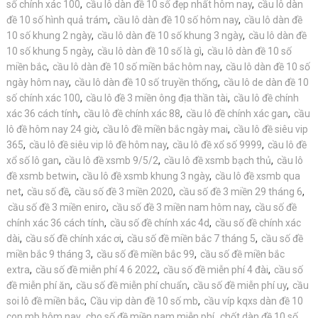
số chính xác 100
,
cầu lô dàn đề 10 số đẹp nhất hôm nay
,
cầu lô dàn
đề 10 số hình quả trám
,
cầu lô dàn đề 10 số hôm nay
,
cầu lô dàn đề
10 số khung 2 ngày
,
cầu lô dàn đề 10 số khung 3 ngày
,
cầu lô dàn đề
10 số khung 5 ngày
,
cầu lô dàn đề 10 số là gì
,
cầu lô dàn đề 10 số
miền bắc
,
cầu lô dàn đề 10 số miền bắc hôm nay
,
cầu lô dàn đề 10 số
ngày hôm nay
,
cầu lô dàn đề 10 số truyền thống
,
cầu lô de dàn đề 10
số chính xác 100
,
cầu lô đề 3 miền ông địa thần tài
,
cầu lô đề chính
xác 36 cách tính
,
cầu lô đề chính xác 88
,
cầu lô đề chính xác gan
,
cầu
lô đề hôm nay 24 giờ
,
cầu lô đề miền bắc ngày mai
,
cầu lô đề siêu vip
365
,
cầu lô đề siêu vip lô đề hôm nay
,
cầu lô đề xổ số 9999
,
cầu lô đề
xổ số lô gan
,
cầu lô đề xsmb 9/5/2
,
cầu lô đề xsmb bạch thủ
,
cầu lô
đề xsmb betwin
,
cầu lô đề xsmb khung 3 ngày
,
cầu lô đề xsmb qua
net
,
cầu số đề
,
cầu số đề 3 miền 2020
,
cầu số đề 3 miền 29 tháng 6
,
cầu số đề 3 miền eniro
,
cầu số đề 3 miền nam hôm nay
,
cầu số đề
chính xác 36 cách tính
,
cầu số đề chính xác 4d
,
cầu số đề chính xác
dài
,
cầu số đề chính xác ơi
,
cầu số đề miền bắc 7 tháng 5
,
cầu số đề
miền bắc 9 tháng 3
,
cầu số đề miền bắc 99
,
cầu số đề miền bắc
extra
,
cầu số đề miễn phí 4 6 2022
,
cầu số đề miễn phí 4 đài
,
cầu số
đề miễn phí ăn
,
cầu số đề miễn phí chuẩn
,
cầu số đề miễn phí uy
,
cầu
soi lô đề miền bắc
,
Cầu vip dàn đề 10 số mb
,
cầu víp kqxs dàn đề 10
con mb hôm nay
,
cho số đề miền nam miễn phí
,
chốt dàn đề 10 số
,