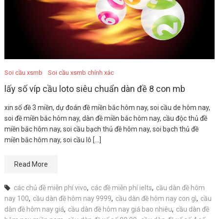
Soi cầu xsmb
Soi cầu xsmb chính xác
lấy số víp cầu loto siêu chuẩn dàn đề 8 con mb
xin số đề 3 miền, dự đoán đề miền bắc hôm nay, soi cầu de hôm nay,
soi đề miền bắc hôm nay, dàn đề miền bắc hôm nay, cầu độc thủ đề
miền bắc hôm nay, soi cầu bạch thủ đề hôm nay, soi bạch thủ đề
miền bắc hôm nay, soi cầu lô […]
Read More
các chủ đề miễn phí vivo
,
các đề miễn phí ielts
,
cầu dàn đề hôm
nay 100
,
cầu dàn đề hôm nay 9999
,
cầu dàn đề hôm nay con gì
,
cầu
dàn đề hôm nay giá
,
cầu dàn đề hôm nay giá bao nhiêu
,
cầu dàn đề