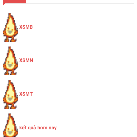
XSMB
XSMN
XSMT
kết quả hôm nay