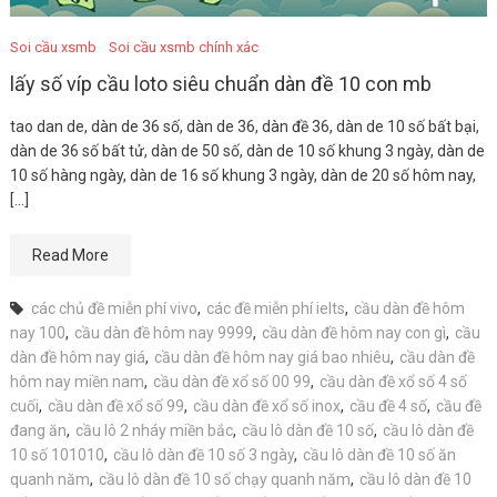
Soi cầu xsmb
Soi cầu xsmb chính xác
lấy số víp cầu loto siêu chuẩn dàn đề 10 con mb
tao dan de, dàn de 36 số, dàn de 36, dàn đề 36, dàn de 10 số bất bại,
dàn de 36 số bất tử, dàn de 50 số, dàn de 10 số khung 3 ngày, dàn de
10 số hàng ngày, dàn de 16 số khung 3 ngày, dàn de 20 số hôm nay,
[…]
Read More
các chủ đề miễn phí vivo
,
các đề miễn phí ielts
,
cầu dàn đề hôm
nay 100
,
cầu dàn đề hôm nay 9999
,
cầu dàn đề hôm nay con gì
,
cầu
dàn đề hôm nay giá
,
cầu dàn đề hôm nay giá bao nhiêu
,
cầu dàn đề
hôm nay miền nam
,
cầu dàn đề xổ số 00 99
,
cầu dàn đề xổ số 4 số
cuối
,
cầu dàn đề xổ số 99
,
cầu dàn đề xổ số inox
,
cầu đề 4 số
,
cầu đề
đang ăn
,
cầu lô 2 nháy miền bắc
,
cầu lô dàn đề 10 số
,
cầu lô dàn đề
10 số 101010
,
cầu lô dàn đề 10 số 3 ngày
,
cầu lô dàn đề 10 số ăn
quanh năm
,
cầu lô dàn đề 10 số chạy quanh năm
,
cầu lô dàn đề 10