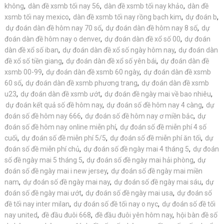
không
,
dàn đề xsmb tối nay 56
,
dàn đề xsmb tối nay khảo
,
dàn đề
xsmb tối nay mexico
,
dàn đề xsmb tối nay rồng bạch kim
,
dự đoán b
,
dự đoán dàn đề hôm nay 70 số
,
dự đoán dàn đề hôm nay 8 số
,
dự
đoán dàn đề hôm nay o denver
,
dự đoán dàn đề xổ số 00
,
dự đoán
dàn đề xổ số iban
,
dự đoán dàn đề xổ số ngày hôm nay
,
dự đoán dàn
đề xổ số tiền giang
,
dự đoán dàn đề xổ số yên bái
,
dự đoán dàn đề
xsmb 00-99
,
dự đoán dàn đề xsmb 60 ngày
,
dự đoán dàn đề xsmb
60 số
,
dự đoán dàn đề xsmb phương trang
,
dự đoán dàn đề xsmb
u23
,
dự đoán dàn đề xsmb ướt
,
dự đoán đề ngày mai về bao nhiêu
,
dự đoán kết quả số đề hôm nay
,
dự đoán số đề hôm nay 4 càng
,
dự
đoán số đề hôm nay 666
,
dự đoán số đề hôm nay ơ miền bắc
,
dự
đoán số đề hôm nay online miễn phí
,
dự đoán số đề miễn phí 4 số
cuối
,
dự đoán số đề miễn phí 5/5
,
dự đoán số đề miễn phí ăn tối
,
dự
đoán số đề miễn phí chủ
,
dự đoán số đề ngày mai 4 tháng 5
,
dự đoán
số đề ngày mai 5 tháng 5
,
dự đoán số đề ngày mai hải phòng
,
dự
đoán số đề ngày mai i new jersey
,
dự đoán số đề ngày mai miền
nam
,
dự đoán số đề ngày mai nay
,
dự đoán số đề ngày mai sáu
,
dự
đoán số đề ngày mai ướt
,
dự đoán số đề ngày mai usa
,
dự đoán số
đề tối nay inter milan
,
dự đoán số đề tối nay o nyc
,
dự đoán số đề tối
nay united
,
đề đầu đuôi 668
,
đề đầu đuôi yên hôm nay
,
hội bàn đề số