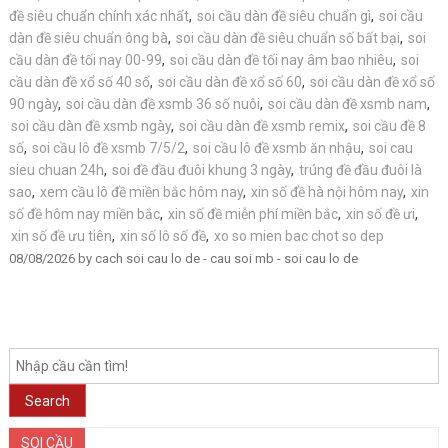
đề siêu chuẩn chính xác nhất
,
soi cầu dàn đề siêu chuẩn gì
,
soi cầu
dàn đề siêu chuẩn ông bà
,
soi cầu dàn đề siêu chuẩn số bất bại
,
soi
cầu dàn đề tối nay 00-99
,
soi cầu dàn đề tối nay âm bao nhiêu
,
soi
cầu dàn đề xổ số 40 số
,
soi cầu dàn đề xổ số 60
,
soi cầu dàn đề xổ số
90 ngày
,
soi cầu dàn đề xsmb 36 số nuôi
,
soi cầu dàn đề xsmb nam
,
soi cầu dàn đề xsmb ngày
,
soi cầu dàn đề xsmb remix
,
soi cầu đề 8
số
,
soi cầu lô đề xsmb 7/5/2
,
soi cầu lô đề xsmb ăn nhậu
,
soi cau
sieu chuan 24h
,
soi đề đầu đuôi khung 3 ngày
,
trúng đề đầu đuôi là
sao
,
xem cầu lô đề miền bắc hôm nay
,
xin số đề hà nội hôm nay
,
xin
số đề hôm nay miền bắc
,
xin số đề miễn phí miền bắc
,
xin số đề ưi
,
xin số đề ưu tiên
,
xin số lô số đề
,
xo so mien bac chot so dep
08/08/2026
by
cach soi cau lo de - cau soi mb - soi cau lo de
Search
SOI CẦU