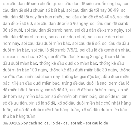
soi cầu dàn đề siêu chuẩn gì
,
soi cầu dàn đề siêu chuẩn ông bà
,
soi
cầu dàn đề siêu chuẩn số bất bại
,
soi cầu dàn đề tối nay 00-99
,
soi
cầu dàn đề tối nay âm bao nhiêu
,
soi cầu dàn đề xổ số 40 số
,
soi cầu
dàn đề xổ số 60
,
soi cầu dàn đề xổ số 90 ngày
,
soi cầu dàn đề xsmb
36 số nuôi
,
soi cầu dàn đề xsmb nam
,
soi cầu dàn đề xsmb ngày
,
soi
cầu dàn đề xsmb remix
,
soi cau de dep nhat
,
soi cau de dep nhat
hom nay
,
soi cầu đầu đuôi miền bắc
,
soi cầu đề 8 số
,
soi cầu đề đầu
đuôi miền bắc
,
soi cầu lô đề xsmb 7/5/2
,
soi cầu lô đề xsmb ăn nhậu
,
soi cau sieu chuan 24h
,
soi đề đầu đuôi khung 3 ngày
,
tham khảo
đầu đuôi miền bắc
,
thống kê đầu đuôi đb miền bắc
,
thống kê đầu
đuôi miền bắc 100 ngày
,
thống kê đầu đuôi miền bắc 30 ngày
,
thống
kê đầu đuôi miền bắc hôm nay
,
thống kê giải đặc biệt đầu đuôi miền
bắc
,
tỉ lệ ăn đầu đuôi miền bắc
,
trúng đề đầu đuôi là sao
,
xem cầu lô
đề miền bắc hôm nay
,
xin số đề 49
,
xin số đề hà nội hôm nay
,
xin số
đề hôm nay miền bắc
,
xin số đề miễn phí miền bắc
,
xin số đề ưi
,
xin
số đề ưu tiên
,
xin số lô số đề
,
xổ số đầu đuôi miền bắc chủ nhật hàng
tuần
,
xổ số đầu đuôi miền bắc hàng tuần
,
xổ số đầu đuôi miền bắc
thứ ba hàng tuần
08/08/2026
by
cach soi cau lo de - cau soi mb - soi cau lo de