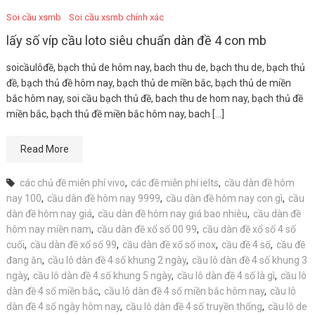
Soi cầu xsmb
Soi cầu xsmb chính xác
lấy số víp cầu loto siêu chuẩn dàn đề 4 con mb
soicầulôđề, bạch thủ de hôm nay, bach thu de, bạch thu de, bạch thủ
đề, bạch thủ đề hôm nay, bạch thủ de miền bắc, bạch thủ de miền
bắc hôm nay, soi cầu bạch thủ đề, bach thu de hom nay, bạch thủ đề
miền bắc, bạch thủ đề miền bắc hôm nay, bach […]
Read More
các chủ đề miễn phí vivo
,
các đề miễn phí ielts
,
cầu dàn đề hôm
nay 100
,
cầu dàn đề hôm nay 9999
,
cầu dàn đề hôm nay con gì
,
cầu
dàn đề hôm nay giá
,
cầu dàn đề hôm nay giá bao nhiêu
,
cầu dàn đề
hôm nay miền nam
,
cầu dàn đề xổ số 00 99
,
cầu dàn đề xổ số 4 số
cuối
,
cầu dàn đề xổ số 99
,
cầu dàn đề xổ số inox
,
cầu đề 4 số
,
cầu đề
đang ăn
,
cầu lô dàn đề 4 số khung 2 ngày
,
cầu lô dàn đề 4 số khung 3
ngày
,
cầu lô dàn đề 4 số khung 5 ngày
,
cầu lô dàn đề 4 số là gì
,
cầu lô
dàn đề 4 số miền bắc
,
cầu lô dàn đề 4 số miền bắc hôm nay
,
cầu lô
dàn đề 4 số ngày hôm nay
,
cầu lô dàn đề 4 số truyền thống
,
cầu lô de