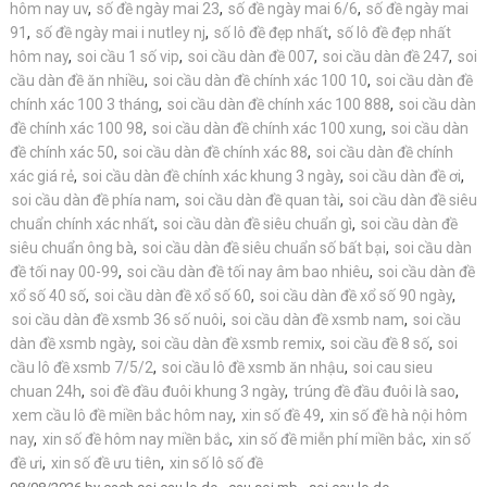
hôm nay uv
,
số đề ngày mai 23
,
số đề ngày mai 6/6
,
số đề ngày mai
91
,
số đề ngày mai i nutley nj
,
số lô đề đẹp nhất
,
số lô đề đẹp nhất
hôm nay
,
soi cầu 1 số vip
,
soi cầu dàn đề 007
,
soi cầu dàn đề 247
,
soi
cầu dàn đề ăn nhiều
,
soi cầu dàn đề chính xác 100 10
,
soi cầu dàn đề
chính xác 100 3 tháng
,
soi cầu dàn đề chính xác 100 888
,
soi cầu dàn
đề chính xác 100 98
,
soi cầu dàn đề chính xác 100 xung
,
soi cầu dàn
đề chính xác 50
,
soi cầu dàn đề chính xác 88
,
soi cầu dàn đề chính
xác giá rẻ
,
soi cầu dàn đề chính xác khung 3 ngày
,
soi cầu dàn đề ơi
,
soi cầu dàn đề phía nam
,
soi cầu dàn đề quan tài
,
soi cầu dàn đề siêu
chuẩn chính xác nhất
,
soi cầu dàn đề siêu chuẩn gì
,
soi cầu dàn đề
siêu chuẩn ông bà
,
soi cầu dàn đề siêu chuẩn số bất bại
,
soi cầu dàn
đề tối nay 00-99
,
soi cầu dàn đề tối nay âm bao nhiêu
,
soi cầu dàn đề
xổ số 40 số
,
soi cầu dàn đề xổ số 60
,
soi cầu dàn đề xổ số 90 ngày
,
soi cầu dàn đề xsmb 36 số nuôi
,
soi cầu dàn đề xsmb nam
,
soi cầu
dàn đề xsmb ngày
,
soi cầu dàn đề xsmb remix
,
soi cầu đề 8 số
,
soi
cầu lô đề xsmb 7/5/2
,
soi cầu lô đề xsmb ăn nhậu
,
soi cau sieu
chuan 24h
,
soi đề đầu đuôi khung 3 ngày
,
trúng đề đầu đuôi là sao
,
xem cầu lô đề miền bắc hôm nay
,
xin số đề 49
,
xin số đề hà nội hôm
nay
,
xin số đề hôm nay miền bắc
,
xin số đề miễn phí miền bắc
,
xin số
đề ưi
,
xin số đề ưu tiên
,
xin số lô số đề