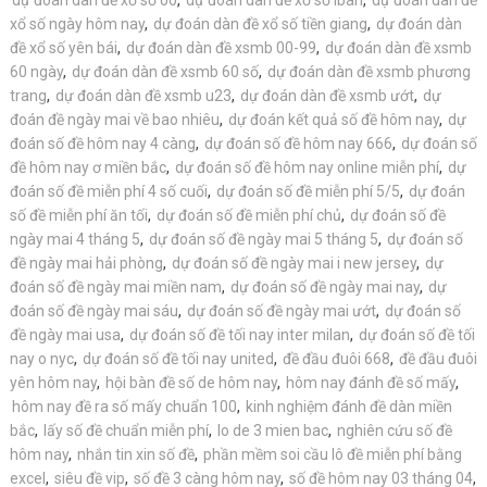
dự đoán dàn đề xổ số 00
,
dự đoán dàn đề xổ số iban
,
dự đoán dàn đề
xổ số ngày hôm nay
,
dự đoán dàn đề xổ số tiền giang
,
dự đoán dàn
đề xổ số yên bái
,
dự đoán dàn đề xsmb 00-99
,
dự đoán dàn đề xsmb
60 ngày
,
dự đoán dàn đề xsmb 60 số
,
dự đoán dàn đề xsmb phương
trang
,
dự đoán dàn đề xsmb u23
,
dự đoán dàn đề xsmb ướt
,
dự
đoán đề ngày mai về bao nhiêu
,
dự đoán kết quả số đề hôm nay
,
dự
đoán số đề hôm nay 4 càng
,
dự đoán số đề hôm nay 666
,
dự đoán số
đề hôm nay ơ miền bắc
,
dự đoán số đề hôm nay online miễn phí
,
dự
đoán số đề miễn phí 4 số cuối
,
dự đoán số đề miễn phí 5/5
,
dự đoán
số đề miễn phí ăn tối
,
dự đoán số đề miễn phí chủ
,
dự đoán số đề
ngày mai 4 tháng 5
,
dự đoán số đề ngày mai 5 tháng 5
,
dự đoán số
đề ngày mai hải phòng
,
dự đoán số đề ngày mai i new jersey
,
dự
đoán số đề ngày mai miền nam
,
dự đoán số đề ngày mai nay
,
dự
đoán số đề ngày mai sáu
,
dự đoán số đề ngày mai ướt
,
dự đoán số
đề ngày mai usa
,
dự đoán số đề tối nay inter milan
,
dự đoán số đề tối
nay o nyc
,
dự đoán số đề tối nay united
,
đề đầu đuôi 668
,
đề đầu đuôi
yên hôm nay
,
hội bàn đề số de hôm nay
,
hôm nay đánh đề số mấy
,
hôm nay đề ra số mấy chuẩn 100
,
kinh nghiệm đánh đề dàn miền
bắc
,
lấy số đề chuẩn miễn phí
,
lo de 3 mien bac
,
nghiên cứu số đề
hôm nay
,
nhắn tin xin số đề
,
phần mềm soi cầu lô đề miễn phí bằng
excel
,
siêu đề vip
,
số đề 3 càng hôm nay
,
số đề hôm nay 03 tháng 04
,