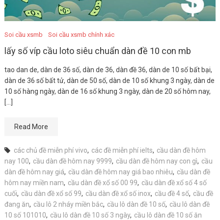
Soi cầu xsmb
Soi cầu xsmb chính xác
lấy số víp cầu loto siêu chuẩn dàn đề 10 con mb
tao dan de, dàn de 36 số, dàn de 36, dàn đề 36, dàn de 10 số bất bại,
dàn de 36 số bất tử, dàn de 50 số, dàn de 10 số khung 3 ngày, dàn de
10 số hàng ngày, dàn de 16 số khung 3 ngày, dàn de 20 số hôm nay,
[…]
Read More
các chủ đề miễn phí vivo
,
các đề miễn phí ielts
,
cầu dàn đề hôm
nay 100
,
cầu dàn đề hôm nay 9999
,
cầu dàn đề hôm nay con gì
,
cầu
dàn đề hôm nay giá
,
cầu dàn đề hôm nay giá bao nhiêu
,
cầu dàn đề
hôm nay miền nam
,
cầu dàn đề xổ số 00 99
,
cầu dàn đề xổ số 4 số
cuối
,
cầu dàn đề xổ số 99
,
cầu dàn đề xổ số inox
,
cầu đề 4 số
,
cầu đề
đang ăn
,
cầu lô 2 nháy miền bắc
,
cầu lô dàn đề 10 số
,
cầu lô dàn đề
10 số 101010
,
cầu lô dàn đề 10 số 3 ngày
,
cầu lô dàn đề 10 số ăn