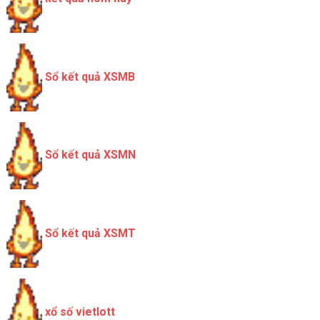
Sổ kết quả XSMB
Sổ kết quả XSMN
Sổ kết quả XSMT
xổ số vietlott