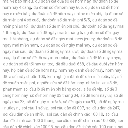
mai về bao nhiêu
,
dự đoán kết quả số đề hôm nay
,
dự đoán số đề
hôm nay 4 càng
,
dự đoán số đề hôm nay 666
,
dự đoán số đề hôm
nay ơ miền bắc
,
dự đoán số đề hôm nay online miễn phí
,
dự đoán số
đề miễn phí 4 số cuối
,
dự đoán số đề miễn phí 5/5
,
dự đoán số đề
miễn phí ăn tối
,
dự đoán số đề miễn phí chủ
,
dự đoán số đề ngày mai
4 tháng 5
,
dự đoán số đề ngày mai 5 tháng 5
,
dự đoán số đề ngày
mai hải phòng
,
dự đoán số đề ngày mai i new jersey
,
dự đoán số đề
ngày mai miền nam
,
dự đoán số đề ngày mai nay
,
dự đoán số đề
ngày mai sáu
,
dự đoán số đề ngày mai ướt
,
dự đoán số đề ngày mai
usa
,
dự đoán số đề tối nay inter milan
,
dự đoán số đề tối nay o nyc
,
dự đoán số đề tối nay united
,
đề đầu đuôi 668
,
đề đầu đuôi yên hôm
nay
,
hội bàn đề số de hôm nay
,
hôm nay đánh đề số mấy
,
hôm nay
đề ra số mấy chuẩn 100
,
kinh nghiệm đánh đề dàn miền bắc
,
lấy số
đề chuẩn miễn phí
,
nghiên cứu số đề hôm nay
,
nhắn tin xin số đề
,
phần mềm soi cầu lô đề miễn phí bằng excel
,
siêu đề vip
,
số đề 3
càng hôm nay
,
số đề hôm nay 03 tháng 04
,
số đề hôm nay uv
,
số đề
ngày mai 23
,
số đề ngày mai 6/6
,
số đề ngày mai 91
,
số đề ngày mai
i nutley nj
,
soi cầu 1 số vip
,
soi cầu dàn đề 007
,
soi cầu dàn đề 247
,
soi cầu dàn đề ăn nhiều
,
soi cầu dàn đề chính xác 100 10
,
soi cầu
dàn đề chính xác 100 3 tháng
,
soi cầu dàn đề chính xác 100 888
,
soi
cầu dàn đề chính xác 100 98
,
soi cầu dàn đề chính xác 100 xung
,
soi