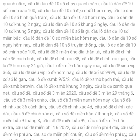
quanh năm
,
cầu lô dàn đề 10 số chạy quanh năm
,
cầu lô dàn đề 10
số chính xác 100
,
cầu lô dàn đề 10 số đẹp nhất hôm nay
,
cầu lô dàn
đề 10 số hình quả trám
,
cầu lô dàn đề 10 số hôm nay
,
cầu lô dàn đề
10 số khung 2 ngày
,
cầu lô dàn đề 10 số khung 3 ngày
,
cầu lô dàn đề
10 số khung 5 ngày
,
cầu lô dàn đề 10 số là gì
,
cầu lô dàn đề 10 số
miền bắc
,
cầu lô dàn đề 10 số miền bắc hôm nay
,
cầu lô dàn đề 10 số
ngày hôm nay
,
cầu lô dàn đề 10 số truyền thống
,
cầu lô de dàn đề 10
số chính xác 100
,
cầu lô đề 3 miền ông địa thần tài
,
cầu lô đề chính
xác 36 cách tính
,
cầu lô đề chính xác 88
,
cầu lô đề chính xác gan
,
cầu
lô đề hôm nay 24 giờ
,
cầu lô đề miền bắc ngày mai
,
cầu lô đề siêu vip
365
,
cầu lô đề siêu vip lô đề hôm nay
,
cầu lô đề xổ số 9999
,
cầu lô đề
xổ số lô gan
,
cầu lô đề xsmb 9/5/2
,
cầu lô đề xsmb bạch thủ
,
cầu lô
đề xsmb betwin
,
cầu lô đề xsmb khung 3 ngày
,
cầu lô đề xsmb qua
net
,
cầu số đề
,
cầu số đề 3 miền 2020
,
cầu số đề 3 miền 29 tháng 6
,
cầu số đề 3 miền eniro
,
cầu số đề 3 miền nam hôm nay
,
cầu số đề
chính xác 36 cách tính
,
cầu số đề chính xác 4d
,
cầu số đề chính xác
dài
,
cầu số đề chính xác ơi
,
cầu số đề miền bắc 7 tháng 5
,
cầu số đề
miền bắc 9 tháng 3
,
cầu số đề miền bắc 99
,
cầu số đề miền bắc
extra
,
cầu số đề miễn phí 4 6 2022
,
cầu số đề miễn phí 4 đài
,
cầu số
đề miễn phí ăn
,
cầu số đề miễn phí chuẩn
,
cầu số đề miễn phí uy
,
cầu