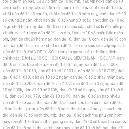
soi lô đề miền bắc
,
Cầu vip dàn đề 10 số mb
,
cầu víp kqxs dàn đề 10
con mb hôm nay
,
cho số đề miền nam miễn phí
,
chốt dàn đề 10 số
,
chốt dàn đề 10 số chuẩn
,
chốt dàn đề 10 số hôm nay
,
chốt dàn đề 10
số khung 2 ngày
,
chốt dàn đề 10 số khung 3 ngày
,
chốt dàn đề 10 số
là gì
,
chốt hôm nay dàn đề 10 con mb cao cấp
,
chốt số lô đề miễn phí
,
chuẩn soi cầu kqxs dàn đề 10 con mb
,
Dàn de 10 số miền Bắc miễn
phí
,
Dàn de chuẩn hôm nay
,
dàn đề 10
,
dàn đề 10 con
,
dàn đề 10 con
mb
,
dàn đề 10 con mb - chốt dàn đề 10 con mb siêu cao cấp víp - soi
,
dàn đề 10 số
,
DÀN ĐỀ 10 SỐ – Chuyên gia soi cầu – Khẳng định
chính xác
,
DÀN ĐỀ 10 SỐ – SOI CẦU ĐỀ SIÊU CHUẨN – SIÊU VIP
,
dàn
đề 10 số 1 ăn bao nhiêu
,
dàn đề 10 số 1 ngày
,
dàn đề 10 số 100k
,
dàn đề 10 số 1010
,
dàn đề 10 số 101010
,
dàn đề 10 số 107109
,
dàn
đề 10 số 11010
,
dàn đề 10 số 2 ngày
,
dàn đề 10 số 2 nháy miền bắc
,
dàn đề 10 số 200k
,
dàn đề 10 số 2107
,
dàn đề 10 số 3 ngày
,
dàn đề
10 số 300k
,
dàn đề 10 số 3105
,
dàn đề 10 số 5 ngày
,
dàn đề 10 số 5-
10
,
dàn đề 10 số 799
,
dàn đề 10 số 99
,
dàn đề 10 số ăn bao nhiêu
,
dàn đề 10 số bach thu
,
dàn đề 10 số bach thu binh dinh
,
dàn đề 10
số bach thu gia lai
,
dàn đề 10 số bach thu khung 2 ngay lo bach thu
dlk
,
dàn đề 10 số bach thu mb
,
dàn đề 10 số bach thu phu yen hom
nay
,
dàn đề 10 số bach thu quang nam
,
dàn đề 10 số bach thu xsmb
,
dàn đề 10 số bach thu xsmb hom nay
,
dàn đề 10 số bất bại
,
dàn đề