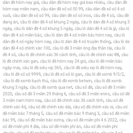
dàn đề hôm nay giá
,
cầu dàn đề hôm nay giá bao nhiêu
,
cầu dàn đề
hôm nay miền nam
,
cầu dàn đề xổ số 00 99
,
cầu dàn đề xổ số 4 số
cuối
,
cầu dàn đề xổ số 99
,
cầu dàn đề xổ số inox
,
cầu đề 4 số
,
cầu đề
đang ăn
,
cầu lô dàn đề 4 số khung 2 ngày
,
cầu lô dàn đề 4 số khung 3
ngày
,
cầu lô dàn đề 4 số khung 5 ngày
,
cầu lô dàn đề 4 số là gì
,
cầu lô
dàn đề 4 số miền bắc
,
cầu lô dàn đề 4 số miền bắc hôm nay
,
cầu lô
dàn đề 4 số ngày hôm nay
,
cầu lô dàn đề 4 số truyền thống
,
cầu lô de
dàn đề 4 số chính xác 100
,
cầu lô đề 3 miền ông địa thần tài
,
cầu lô
đề 4 số
,
cầu lô đề chính xác 36 cách tính
,
cầu lô đề chính xác 88
,
cầu
lô đề chính xác gan
,
cầu lô đề hôm nay 24 giờ
,
cầu lô đề miền bắc
ngày mai
,
cầu lô đề siêu vip 365
,
cầu lô đề siêu vip lô đề hôm nay
,
cầu lô đề xổ số 9999
,
cầu lô đề xổ số lô gan
,
cầu lô đề xsmb 9/5/2
,
cầu lô đề xsmb bạch thủ
,
cầu lô đề xsmb betwin
,
cầu lô đề xsmb
khung 3 ngày
,
cầu lô đề xsmb qua net
,
cầu số đề
,
cầu số đề 3 miền
2020
,
cầu số đề 3 miền 29 tháng 6
,
cầu số đề 3 miền eniro
,
cầu số đề
3 miền nam hôm nay
,
cầu số đề chính xác 36 cách tính
,
cầu số đề
chính xác 4d
,
cầu số đề chính xác dài
,
cầu số đề chính xác ơi
,
cầu số
đề miền bắc 7 tháng 5
,
cầu số đề miền bắc 9 tháng 3
,
cầu số đề miền
bắc 99
,
cầu số đề miền bắc extra
,
cầu số đề miễn phí 4 6 2022
,
cầu
số đề miễn phí 4 đài
,
cầu số đề miễn phí ăn
,
cầu số đề miễn phí