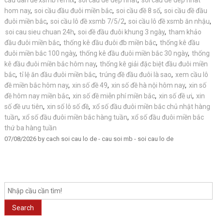
cầu dàn đề xsmb remix
,
soi cau de dep nhat
,
soi cau de dep nhat
hom nay
,
soi cầu đầu đuôi miền bắc
,
soi cầu đề 8 số
,
soi cầu đề đầu
đuôi miền bắc
,
soi cầu lô đề xsmb 7/5/2
,
soi cầu lô đề xsmb ăn nhậu
,
soi cau sieu chuan 24h
,
soi đề đầu đuôi khung 3 ngày
,
tham khảo
đầu đuôi miền bắc
,
thống kê đầu đuôi đb miền bắc
,
thống kê đầu
đuôi miền bắc 100 ngày
,
thống kê đầu đuôi miền bắc 30 ngày
,
thống
kê đầu đuôi miền bắc hôm nay
,
thống kê giải đặc biệt đầu đuôi miền
bắc
,
tỉ lệ ăn đầu đuôi miền bắc
,
trúng đề đầu đuôi là sao
,
xem cầu lô
đề miền bắc hôm nay
,
xin số đề 49
,
xin số đề hà nội hôm nay
,
xin số
đề hôm nay miền bắc
,
xin số đề miễn phí miền bắc
,
xin số đề ưi
,
xin
số đề ưu tiên
,
xin số lô số đề
,
xổ số đầu đuôi miền bắc chủ nhật hàng
tuần
,
xổ số đầu đuôi miền bắc hàng tuần
,
xổ số đầu đuôi miền bắc
thứ ba hàng tuần
07/08/2026
by
cach soi cau lo de - cau soi mb - soi cau lo de
Search