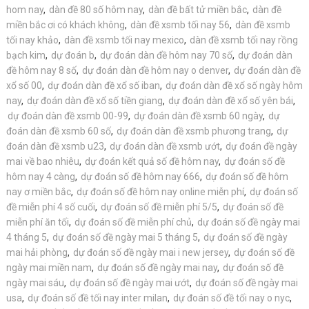
hom nay
,
dàn đề 80 số hôm nay
,
dàn đề bất tử miền bắc
,
dàn đề
miền bắc ơi có khách không
,
dàn đề xsmb tối nay 56
,
dàn đề xsmb
tối nay khảo
,
dàn đề xsmb tối nay mexico
,
dàn đề xsmb tối nay rồng
bạch kim
,
dự đoán b
,
dự đoán dàn đề hôm nay 70 số
,
dự đoán dàn
đề hôm nay 8 số
,
dự đoán dàn đề hôm nay o denver
,
dự đoán dàn đề
xổ số 00
,
dự đoán dàn đề xổ số iban
,
dự đoán dàn đề xổ số ngày hôm
nay
,
dự đoán dàn đề xổ số tiền giang
,
dự đoán dàn đề xổ số yên bái
,
dự đoán dàn đề xsmb 00-99
,
dự đoán dàn đề xsmb 60 ngày
,
dự
đoán dàn đề xsmb 60 số
,
dự đoán dàn đề xsmb phương trang
,
dự
đoán dàn đề xsmb u23
,
dự đoán dàn đề xsmb ướt
,
dự đoán đề ngày
mai về bao nhiêu
,
dự đoán kết quả số đề hôm nay
,
dự đoán số đề
hôm nay 4 càng
,
dự đoán số đề hôm nay 666
,
dự đoán số đề hôm
nay ơ miền bắc
,
dự đoán số đề hôm nay online miễn phí
,
dự đoán số
đề miễn phí 4 số cuối
,
dự đoán số đề miễn phí 5/5
,
dự đoán số đề
miễn phí ăn tối
,
dự đoán số đề miễn phí chủ
,
dự đoán số đề ngày mai
4 tháng 5
,
dự đoán số đề ngày mai 5 tháng 5
,
dự đoán số đề ngày
mai hải phòng
,
dự đoán số đề ngày mai i new jersey
,
dự đoán số đề
ngày mai miền nam
,
dự đoán số đề ngày mai nay
,
dự đoán số đề
ngày mai sáu
,
dự đoán số đề ngày mai ướt
,
dự đoán số đề ngày mai
usa
,
dự đoán số đề tối nay inter milan
,
dự đoán số đề tối nay o nyc
,