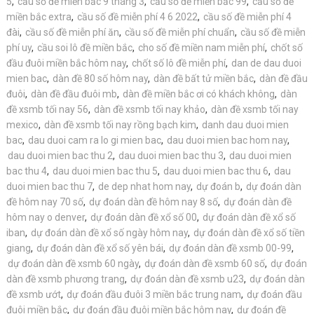
5
,
cầu số đề miền bắc 9 tháng 3
,
cầu số đề miền bắc 99
,
cầu số đề
miền bắc extra
,
cầu số đề miễn phí 4 6 2022
,
cầu số đề miễn phí 4
đài
,
cầu số đề miễn phí ăn
,
cầu số đề miễn phí chuẩn
,
cầu số đề miễn
phí uy
,
cầu soi lô đề miền bắc
,
cho số đề miền nam miễn phí
,
chốt số
đầu đuôi miền bắc hôm nay
,
chốt số lô đề miễn phí
,
dan de dau duoi
mien bac
,
dàn đề 80 số hôm nay
,
dàn đề bất tử miền bắc
,
dàn đề đầu
đuôi
,
dàn đề đầu đuôi mb
,
dàn đề miền bắc ơi có khách không
,
dàn
đề xsmb tối nay 56
,
dàn đề xsmb tối nay khảo
,
dàn đề xsmb tối nay
mexico
,
dàn đề xsmb tối nay rồng bạch kim
,
danh dau duoi mien
bac
,
dau duoi cam ra lo gi mien bac
,
dau duoi mien bac hom nay
,
dau duoi mien bac thu 2
,
dau duoi mien bac thu 3
,
dau duoi mien
bac thu 4
,
dau duoi mien bac thu 5
,
dau duoi mien bac thu 6
,
dau
duoi mien bac thu 7
,
de dep nhat hom nay
,
dự đoán b
,
dự đoán dàn
đề hôm nay 70 số
,
dự đoán dàn đề hôm nay 8 số
,
dự đoán dàn đề
hôm nay o denver
,
dự đoán dàn đề xổ số 00
,
dự đoán dàn đề xổ số
iban
,
dự đoán dàn đề xổ số ngày hôm nay
,
dự đoán dàn đề xổ số tiền
giang
,
dự đoán dàn đề xổ số yên bái
,
dự đoán dàn đề xsmb 00-99
,
dự đoán dàn đề xsmb 60 ngày
,
dự đoán dàn đề xsmb 60 số
,
dự đoán
dàn đề xsmb phương trang
,
dự đoán dàn đề xsmb u23
,
dự đoán dàn
đề xsmb ướt
,
dự đoán đầu đuôi 3 miền bắc trung nam
,
dự đoán đầu
đuôi miền bắc
,
dự đoán đầu đuôi miền bắc hôm nay
,
dự đoán đề