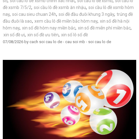
số
,
soi cau lo de xsmb chinh xac nhat
,
soi cầu lô đề xsmb
,
soi cầu lô
đề xsmb 7/5/2
,
soi cầu lô đề xsmb ăn nhậu
,
soi cầu lô đề xsmb hôm
nay
,
soi cau sieu chuan 24h
,
soi đề đầu đuôi khung 3 ngày
,
trúng đề
đầu đuôi là sao
,
xem cầu lô đề miền bắc hôm nay
,
xin số đề hà nội
hôm nay
,
xin số đề hôm nay miền bắc
,
xin số đề miễn phí miền bắc
,
xin số đề ưi
,
xin số đề ưu tiên
,
xin số lô số đề
07/08/2026
by
cach soi cau lo de - cau soi mb - soi cau lo de