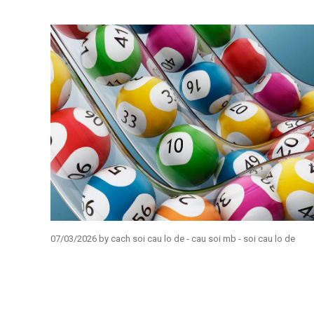
07/03/2026
by
cach soi cau lo de - cau soi mb - soi cau lo de