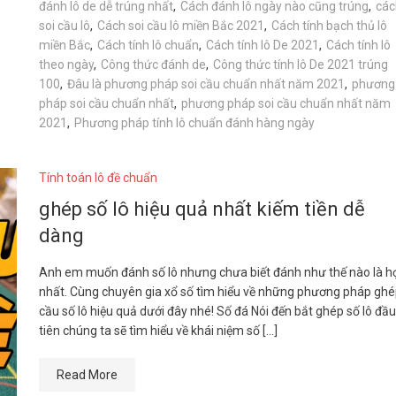
đánh lô de dễ trúng nhất
,
Cách đánh lô ngày nào cũng trúng
,
các
soi cầu lô
,
Cách soi cầu lô miền Bắc 2021
,
Cách tính bạch thủ lô
miền Bắc
,
Cách tính lô chuẩn
,
Cách tính lô De 2021
,
Cách tính lô
theo ngày
,
Công thức đánh de
,
Công thức tính lô De 2021 trúng
100
,
Đâu là phương pháp soi cầu chuẩn nhất năm 2021
,
phương
pháp soi cầu chuẩn nhất
,
phương pháp soi cầu chuẩn nhất năm
2021
,
Phương pháp tính lô chuẩn đánh hàng ngày
Tính toán lô đề chuẩn
ghép số lô hiệu quả nhất kiếm tiền dễ
dàng
Anh em muốn đánh số lô nhưng chưa biết đánh như thế nào là h
nhất. Cùng chuyên gia xổ số tìm hiểu về những phương pháp gh
cầu số lô hiệu quả dưới đây nhé! Số đá Nói đến bắt ghép số lô đầu
tiên chúng ta sẽ tìm hiểu về khái niệm số […]
Read More