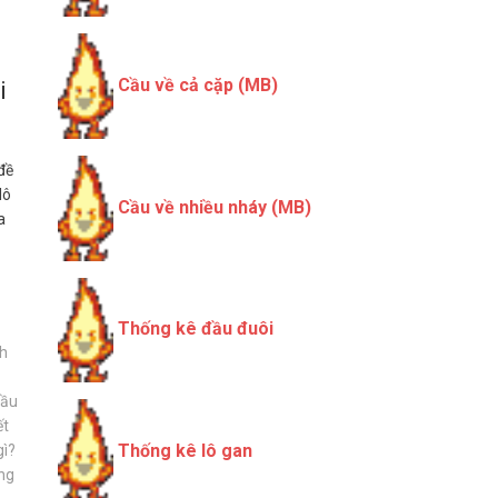
Cầu về cả cặp (MB)
i
đề
lô
Cầu về nhiều nháy (MB)
a
Thống kê đầu đuôi
h
ầu
ết
Thống kê lô gan
gì?
ng