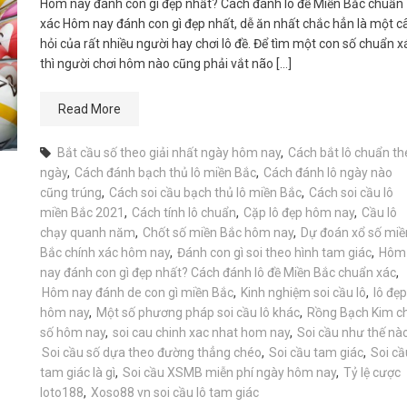
Hôm nay đánh con gì đẹp nhất? Cách đánh lô đề Miền Bắc chuẩn
xác Hôm nay đánh con gì đẹp nhất, dễ ăn nhất chắc hẳn là một c
hỏi của rất nhiều người hay chơi lô đề. Để tìm một con số chuẩn x
thì người chơi hôm nào cũng phải vắt não […]
Read More
Bắt cầu số theo giải nhất ngày hôm nay
,
Cách bắt lô chuẩn th
ngày
,
Cách đánh bạch thủ lô miền Bắc
,
Cách đánh lô ngày nào
cũng trúng
,
Cách soi cầu bạch thủ lô miền Bắc
,
Cách soi cầu lô
miền Bắc 2021
,
Cách tính lô chuẩn
,
Cặp lô đẹp hôm nay
,
Cầu lô
chạy quanh năm
,
Chốt số miền Bắc hôm nay
,
Dự đoán xổ số miề
Bắc chính xác hôm nay
,
Đánh con gì soi theo hình tam giác
,
Hôm
nay đánh con gì đẹp nhất? Cách đánh lô đề Miền Bắc chuẩn xác
,
Hôm nay đánh de con gì miền Bắc
,
Kinh nghiệm soi cầu lô
,
lô đẹp
hôm nay
,
Một số phương pháp soi cầu lô khác
,
Rồng Bạch Kim c
số hôm nay
,
soi cau chinh xac nhat hom nay
,
Soi cầu như thế nà
Soi cầu số dựa theo đường thẳng chéo
,
Soi cầu tam giác
,
Soi cầ
tam giác là gì
,
Soi cầu XSMB miễn phí ngày hôm nay
,
Tỷ lệ cược
loto188
,
Xoso88 vn soi cầu lô tam giác