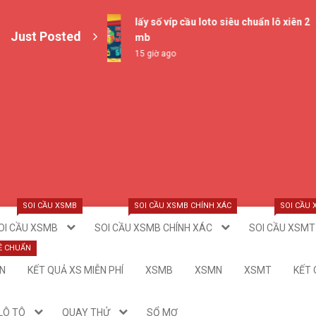
lấy số víp cầu loto siêu chuẩn lô xiên 2
Just Posted
mb
15 giờ ago
SOI CẦU XSMB
SOI CẦU XSMB CHÍNH XÁC
SOI CẦU
OI CẦU XSMB
SOI CẦU XSMB CHÍNH XÁC
SOI CẦU XSMT
Ề CHUẨN
ẨN
KẾT QUẢ XS MIỄN PHÍ
XSMB
XSMN
XSMT
KẾT 
LÔ TÔ
QUAY THỬ
SỔ MƠ