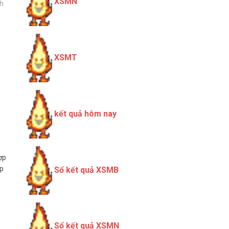
XSMN
h
XSMT
kết quả hôm nay
ợp
ép
Sổ kết quả XSMB
Sổ kết quả XSMN