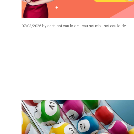
07/03/2026
by
cach soi cau lo de - cau soi mb - soi cau lo de