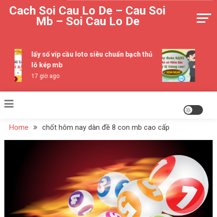
Skip
Cach Soi Cau Lo De – Cau Soi
to
Mb – Soi Cau Lo De
content
lấy số víp cầu loto siêu chuẩn bạch thủ
lấy s
lô kép mb
con 
17 giờ ago
17 giờ
Home
chốt hôm nay dàn đề 8 con mb cao cấp