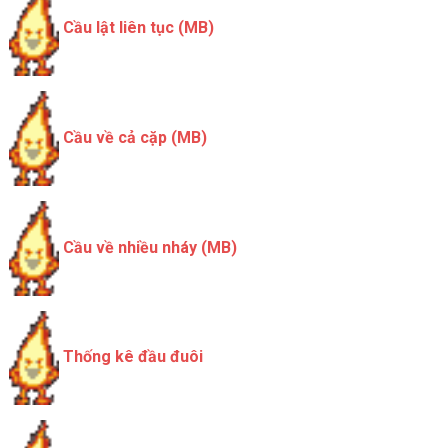
Cầu lật liên tục (MB)
Cầu về cả cặp (MB)
Cầu về nhiều nháy (MB)
Thống kê đầu đuôi