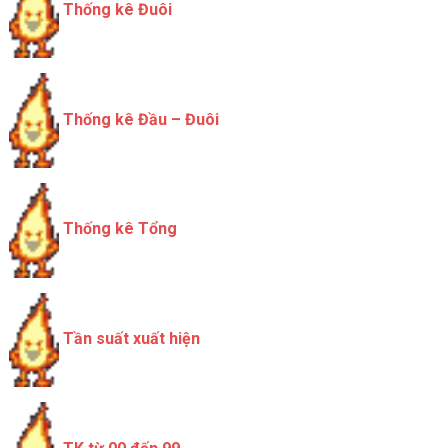
Thống kê Đuôi
Thống kê Đầu – Đuôi
Thống kê Tổng
Tần suất xuất hiện