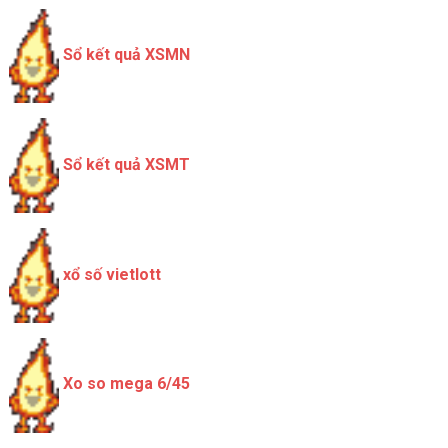
Sổ kết quả XSMN
Sổ kết quả XSMT
xổ số vietlott
Xo so mega 6/45