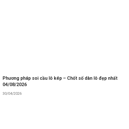
Phương pháp soi cầu lô kép – Chốt số dàn lô đẹp nhất
04/08/2026
30/04/2026