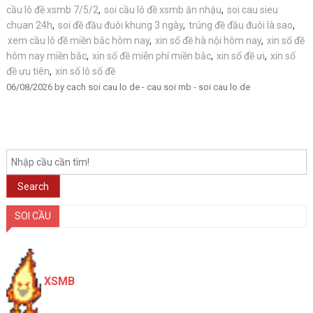
cầu lô đề xsmb 7/5/2
,
soi cầu lô đề xsmb ăn nhậu
,
soi cau sieu
chuan 24h
,
soi đề đầu đuôi khung 3 ngày
,
trúng đề đầu đuôi là sao
,
xem cầu lô đề miền bắc hôm nay
,
xin số đề hà nội hôm nay
,
xin số đề
hôm nay miền bắc
,
xin số đề miễn phí miền bắc
,
xin số đề ưi
,
xin số
đề ưu tiên
,
xin số lô số đề
06/08/2026
by
cach soi cau lo de - cau soi mb - soi cau lo de
Search
SOI CẦU
XSMB