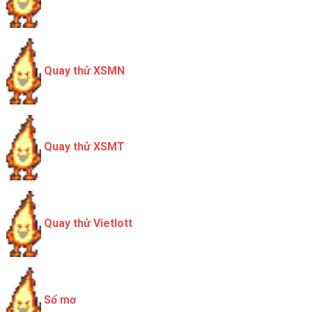
Quay thử XSMN
Quay thử XSMT
Quay thử Vietlott
Sổ mơ