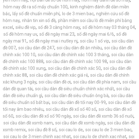
yên hôm nay
,
hội bàn đề số de hôm nay
,
hôm nay đánh đề số mấy
,
hôm nay đề ra số mấy chuẩn 100
,
kinh nghiệm đánh đề dàn miền
bắc
,
lấy số đề chuẩn miễn phí
,
lo de 3 mien bac
,
nghiên cứu số đề
hôm nay
,
nhắn tin xin số đề
,
phần mềm soi cầu lô đề miễn phí bằng
excel
,
siêu đề vip
,
số đề 3 càng hôm nay
,
số đề hôm nay 03 tháng 04
,
số đề hôm nay uv
,
số đề ngày mai 23
,
số đề ngày mai 6/6
,
số đề
ngày mai 91
,
số đề ngày mai i nutley nj
,
soi cầu 1 số vip
,
soi cầu dàn
đề 007
,
soi cầu dàn đề 247
,
soi cầu dàn đề ăn nhiều
,
soi cầu dàn đề
chính xác 100 10
,
soi cầu dàn đề chính xác 100 3 tháng
,
soi cầu dàn
đề chính xác 100 888
,
soi cầu dàn đề chính xác 100 98
,
soi cầu dàn
đề chính xác 100 xung
,
soi cầu dàn đề chính xác 50
,
soi cầu dàn đề
chính xác 88
,
soi cầu dàn đề chính xác giá rẻ
,
soi cầu dàn đề chính
xác khung 3 ngày
,
soi cầu dàn đề ơi
,
soi cầu dàn đề phía nam
,
soi cầu
dàn đề quan tài
,
soi cầu dàn đề siêu chuẩn chính xác nhất
,
soi cầu
dàn đề siêu chuẩn gì
,
soi cầu dàn đề siêu chuẩn ông bà
,
soi cầu dàn
đề siêu chuẩn số bất bại
,
soi cầu dàn đề tối nay 00-99
,
soi cầu dàn đề
tối nay âm bao nhiêu
,
soi cầu dàn đề xổ số 40 số
,
soi cầu dàn đề xổ
số 60
,
soi cầu dàn đề xổ số 90 ngày
,
soi cầu dàn đề xsmb 36 số nuôi
,
soi cầu dàn đề xsmb nam
,
soi cầu dàn đề xsmb ngày
,
soi cầu dàn đề
xsmb remix
,
soi cầu đề 8 số
,
soi cau lo de
,
soi cau lo de 3 mien bac
,
soi cau lo de 3 mien chinh xac nhat
,
soi cau lo de chinh xac nhat
,
soi