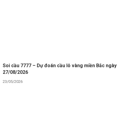
Soi cầu 7777 – Dự đoán cầu lô vàng miền Bắc ngày
27/08/2026
23/05/2026