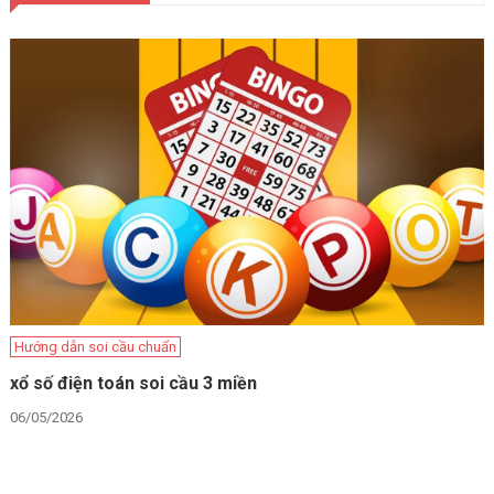
Hướng dẫn soi cầu chuẩn
xổ số điện toán soi cầu 3 miền
06/05/2026