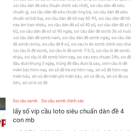
soi cầu dàn đề siêu chuẩn chính xác nhất
,
soi cầu dàn đề siêu
chuẩn gì
,
soi cầu dàn đề siêu chuẩn ông bà
,
soi cầu dàn đề siêu
chuẩn số bất bại
,
soi cầu dàn đề tối nay 00-99
,
soi cầu dàn đề tối
nay âm bao nhiêu
,
soi cầu dàn đề xổ số 40 số
,
soi cầu dàn đề xổ 
60
,
soi cầu dàn đề xổ số 90 ngày
,
soi cầu dàn đề xsmb 36 số nuôi
soi cầu dàn đề xsmb nam
,
soi cầu dàn đề xsmb ngày
,
soi cầu dà
đề xsmb remix
,
soi cầu đề 8 số
,
soi cau lo de xsmb chinh xac nha
soi cầu lô đề xsmb
,
soi cầu lô đề xsmb 7/5/2
,
soi cầu lô đề xsmb
nhậu
,
soi cầu lô đề xsmb hôm nay
,
soi cau sieu chuan 24h
,
soi đ
đầu đuôi khung 3 ngày
,
trúng đề đầu đuôi là sao
,
xem cầu lô đề
miền bắc hôm nay
,
xin số đề hà nội hôm nay
,
xin số đề hôm nay
miền bắc
,
xin số đề miễn phí miền bắc
,
xin số đề ưi
,
xin số đề ưu
tiên
,
xin số lô số đề
Soi cầu xsmb
Soi cầu xsmb chính xác
lấy số víp cầu loto siêu chuẩn dàn đề 4
con mb