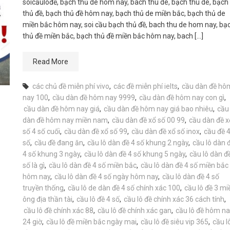
soicầulôđề, bạch thủ de hôm nay, bach thu de, bạch thu de, bạch
thủ đề, bạch thủ đề hôm nay, bạch thủ de miền bắc, bạch thủ de
miền bắc hôm nay, soi cầu bạch thủ đề, bach thu de hom nay, bạ
thủ đề miền bắc, bạch thủ đề miền bắc hôm nay, bach […]
Read More
các chủ đề miễn phí vivo
,
các đề miễn phí ielts
,
cầu dàn đề hô
nay 100
,
cầu dàn đề hôm nay 9999
,
cầu dàn đề hôm nay con gì
,
cầu dàn đề hôm nay giá
,
cầu dàn đề hôm nay giá bao nhiêu
,
cầu
dàn đề hôm nay miền nam
,
cầu dàn đề xổ số 00 99
,
cầu dàn đề x
số 4 số cuối
,
cầu dàn đề xổ số 99
,
cầu dàn đề xổ số inox
,
cầu đề 
số
,
cầu đề đang ăn
,
cầu lô dàn đề 4 số khung 2 ngày
,
cầu lô dàn 
4 số khung 3 ngày
,
cầu lô dàn đề 4 số khung 5 ngày
,
cầu lô dàn đ
số là gì
,
cầu lô dàn đề 4 số miền bắc
,
cầu lô dàn đề 4 số miền bắc
hôm nay
,
cầu lô dàn đề 4 số ngày hôm nay
,
cầu lô dàn đề 4 số
truyền thống
,
cầu lô de dàn đề 4 số chính xác 100
,
cầu lô đề 3 mi
ông địa thần tài
,
cầu lô đề 4 số
,
cầu lô đề chính xác 36 cách tính
,
cầu lô đề chính xác 88
,
cầu lô đề chính xác gan
,
cầu lô đề hôm n
24 giờ
,
cầu lô đề miền bắc ngày mai
,
cầu lô đề siêu vip 365
,
cầu l