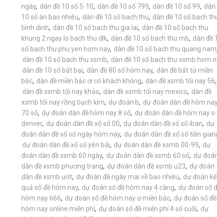
ngày
,
dàn đề 10 số 5-10
,
dàn đề 10 số 799
,
dàn đề 10 số 99
,
dàn
10 số ăn bao nhiêu
,
dàn đề 10 số bach thu
,
dàn đề 10 số bach th
binh dinh
,
dàn đề 10 số bach thu gia lai
,
dàn đề 10 số bach thu
khung 2 ngay lo bach thu dlk
,
dàn đề 10 số bach thu mb
,
dàn đề 
số bach thu phu yen hom nay
,
dàn đề 10 số bach thu quang nam
dàn đề 10 số bach thu xsmb
,
dàn đề 10 số bach thu xsmb hom n
dàn đề 10 số bất bại
,
dàn đề 80 số hôm nay
,
dàn đề bất tử miền
bắc
,
dàn đề miền bắc ơi có khách không
,
dàn đề xsmb tối nay 56
,
dàn đề xsmb tối nay khảo
,
dàn đề xsmb tối nay mexico
,
dàn đề
xsmb tối nay rồng bạch kim
,
dự đoán b
,
dự đoán dàn đề hôm na
70 số
,
dự đoán dàn đề hôm nay 8 số
,
dự đoán dàn đề hôm nay o
denver
,
dự đoán dàn đề xổ số 00
,
dự đoán dàn đề xổ số iban
,
dự
đoán dàn đề xổ số ngày hôm nay
,
dự đoán dàn đề xổ số tiền gian
dự đoán dàn đề xổ số yên bái
,
dự đoán dàn đề xsmb 00-99
,
dự
đoán dàn đề xsmb 60 ngày
,
dự đoán dàn đề xsmb 60 số
,
dự đoá
dàn đề xsmb phương trang
,
dự đoán dàn đề xsmb u23
,
dự đoán
dàn đề xsmb ướt
,
dự đoán đề ngày mai về bao nhiêu
,
dự đoán kế
quả số đề hôm nay
,
dự đoán số đề hôm nay 4 càng
,
dự đoán số 
hôm nay 666
,
dự đoán số đề hôm nay ơ miền bắc
,
dự đoán số đề
hôm nay online miễn phí
,
dự đoán số đề miễn phí 4 số cuối
,
dự