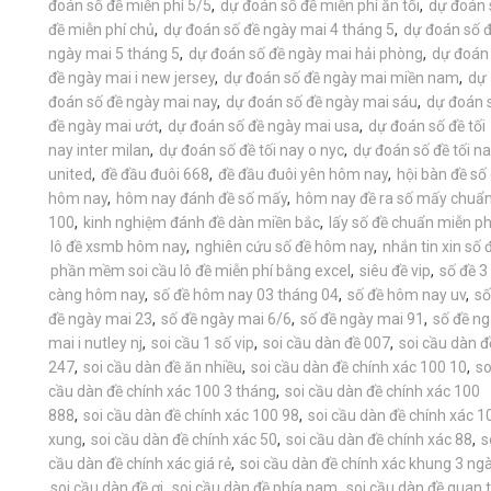
đoán số đề miễn phí 5/5
,
dự đoán số đề miễn phí ăn tối
,
dự đoán 
đề miễn phí chủ
,
dự đoán số đề ngày mai 4 tháng 5
,
dự đoán số 
ngày mai 5 tháng 5
,
dự đoán số đề ngày mai hải phòng
,
dự đoán
đề ngày mai i new jersey
,
dự đoán số đề ngày mai miền nam
,
dự
đoán số đề ngày mai nay
,
dự đoán số đề ngày mai sáu
,
dự đoán 
đề ngày mai ướt
,
dự đoán số đề ngày mai usa
,
dự đoán số đề tối
nay inter milan
,
dự đoán số đề tối nay o nyc
,
dự đoán số đề tối n
united
,
đề đầu đuôi 668
,
đề đầu đuôi yên hôm nay
,
hội bàn đề số
hôm nay
,
hôm nay đánh đề số mấy
,
hôm nay đề ra số mấy chuẩ
100
,
kinh nghiệm đánh đề dàn miền bắc
,
lấy số đề chuẩn miễn ph
lô đề xsmb hôm nay
,
nghiên cứu số đề hôm nay
,
nhắn tin xin số 
phần mềm soi cầu lô đề miễn phí bằng excel
,
siêu đề vip
,
số đề 3
càng hôm nay
,
số đề hôm nay 03 tháng 04
,
số đề hôm nay uv
,
số
đề ngày mai 23
,
số đề ngày mai 6/6
,
số đề ngày mai 91
,
số đề n
mai i nutley nj
,
soi cầu 1 số vip
,
soi cầu dàn đề 007
,
soi cầu dàn đ
247
,
soi cầu dàn đề ăn nhiều
,
soi cầu dàn đề chính xác 100 10
,
so
cầu dàn đề chính xác 100 3 tháng
,
soi cầu dàn đề chính xác 100
888
,
soi cầu dàn đề chính xác 100 98
,
soi cầu dàn đề chính xác 1
xung
,
soi cầu dàn đề chính xác 50
,
soi cầu dàn đề chính xác 88
,
s
cầu dàn đề chính xác giá rẻ
,
soi cầu dàn đề chính xác khung 3 ng
soi cầu dàn đề ơi
,
soi cầu dàn đề phía nam
,
soi cầu dàn đề quan t