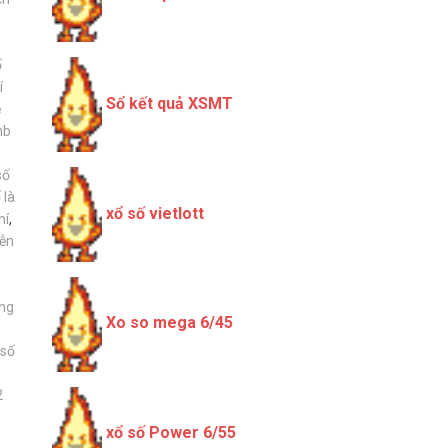
ố
í
Sổ kết quả XSMT
ề
mb
số
 là
xổ số vietlott
hí
,
iễn
ẳng
Xo so mega 6/45
 số
2
xổ số Power 6/55