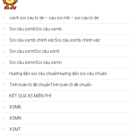
cach soi cau lo de – cau soi mb – soi cau lo de
Soi cầu xsmb
Soi cầu xsmb
Soi cầu xsmb chính xác
Soi cầu xsmb chính xác
Soi cầu xsmt
Soi cầu xsmt
Soi cầu xsmn
Soi cầu xsmn
Hướng dẫn soi cầu chuẩn
Hướng dẫn soi cầu chuẩn
Tính toán lô đề chuẩn
Tính toán lô đề chuẩn
KẾT QUẢ XS MIỄN PHÍ
XSMB
XSMN
XSMT