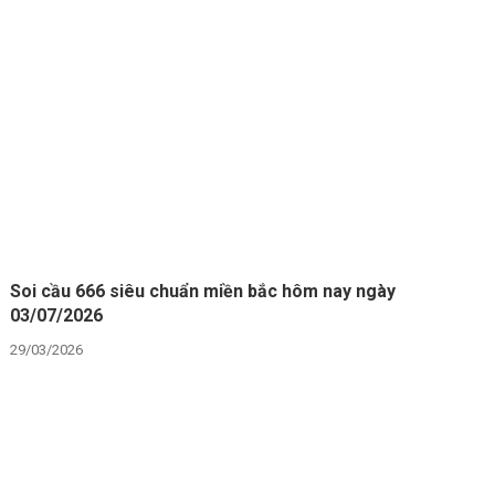
Soi cầu 666 siêu chuẩn miền bắc hôm nay ngày
03/07/2026
29/03/2026