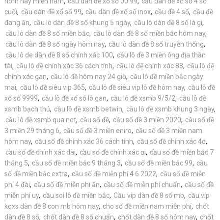
hôm nay miền nam
,
cầu dàn đề xổ số 00 99
,
cầu dàn đề xổ số 4 số
cuối
,
cầu dàn đề xổ số 99
,
cầu dàn đề xổ số inox
,
cầu đề 4 số
,
cầu đề
đang ăn
,
cầu lô dàn đề 8 số khung 5 ngày
,
cầu lô dàn đề 8 số là gì
,
cầu lô dàn đề 8 số miền bắc
,
cầu lô dàn đề 8 số miền bắc hôm nay
,
cầu lô dàn đề 8 số ngày hôm nay
,
cầu lô dàn đề 8 số truyền thống
,
cầu lô de dàn đề 8 số chính xác 100
,
cầu lô đề 3 miền ông địa thần
tài
,
cầu lô đề chính xác 36 cách tính
,
cầu lô đề chính xác 88
,
cầu lô đề
chính xác gan
,
cầu lô đề hôm nay 24 giờ
,
cầu lô đề miền bắc ngày
mai
,
cầu lô đề siêu vip 365
,
cầu lô đề siêu vip lô đề hôm nay
,
cầu lô đề
xổ số 9999
,
cầu lô đề xổ số lô gan
,
cầu lô đề xsmb 9/5/2
,
cầu lô đề
xsmb bạch thủ
,
cầu lô đề xsmb betwin
,
cầu lô đề xsmb khung 3 ngày
,
cầu lô đề xsmb qua net
,
cầu số đề
,
cầu số đề 3 miền 2020
,
cầu số đề
3 miền 29 tháng 6
,
cầu số đề 3 miền eniro
,
cầu số đề 3 miền nam
hôm nay
,
cầu số đề chính xác 36 cách tính
,
cầu số đề chính xác 4d
,
cầu số đề chính xác dài
,
cầu số đề chính xác ơi
,
cầu số đề miền bắc 7
tháng 5
,
cầu số đề miền bắc 9 tháng 3
,
cầu số đề miền bắc 99
,
cầu
số đề miền bắc extra
,
cầu số đề miễn phí 4 6 2022
,
cầu số đề miễn
phí 4 đài
,
cầu số đề miễn phí ăn
,
cầu số đề miễn phí chuẩn
,
cầu số đề
miễn phí uy
,
cầu soi lô đề miền bắc
,
Cầu vip dàn đề 8 số mb
,
cầu víp
kqxs dàn đề 8 con mb hôm nay
,
cho số đề miền nam miễn phí
,
chốt
dàn đề 8 số
,
chốt dàn đề 8 số chuẩn
,
chốt dàn đề 8 số hôm nay
,
chốt