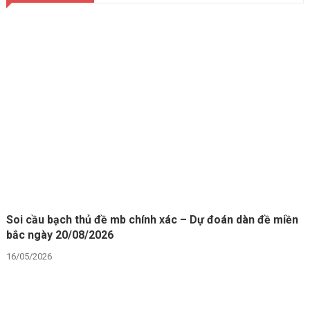
Soi cầu bạch thủ đề mb chính xác – Dự đoán dàn đề miền
bắc ngày 20/08/2026
16/05/2026