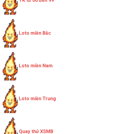
TK từ 00 đến 99
Loto miền Bắc
Loto miền Nam
Loto miền Trung
Quay thử XSMB