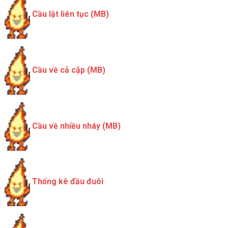
Cầu lật liên tục (MB)
Cầu về cả cặp (MB)
Cầu về nhiều nháy (MB)
Thống kê đầu đuôi