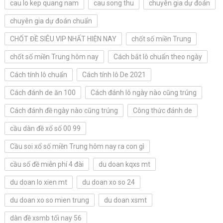
cau lo kep quang nam
cau song thu
chuyên gia dự đoán
chuyên gia dự đoán chuẩn
CHỐT ĐỀ SIÊU VIP NHẤT HIỆN NAY
chốt số miền Trung
chốt số miền Trung hôm nay
Cách bắt lô chuẩn theo ngày
Cách tính lô chuẩn
Cách tính lô De 2021
Cách đánh de ăn 100
Cách đánh lô ngày nào cũng trúng
Cách đánh đề ngày nào cũng trúng
Công thức đánh de
cầu dàn đề xổ số 00 99
Cầu soi xổ số miền Trung hôm nay ra con gì
cầu số đề miễn phí 4 đài
du doan kqxs mt
du doan lo xien mt
du doan xo so 24
du doan xo so mien trung
du doan xsmt
dàn đề xsmb tối nay 56