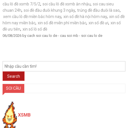
cầu lô đề xsmb 7/5/2
,
soi cầu lô đề xsmb ăn nhậu
,
soi cau sieu
chuan 24h
,
soi đề đầu đuôi khung 3 ngày
,
trúng đề đầu đuôi là sao
,
xem cầu lô đề miền bắc hôm nay
,
xin số đề hà nội hôm nay
,
xin số đề
hôm nay miền bắc
,
xin số đề miễn phí miền bắc
,
xin số đề ưi
,
xin số
đề ưu tiên
,
xin số lô số đề
06/08/2026
by
cach soi cau lo de - cau soi mb - soi cau lo de
Search
SOI CẦU
XSMB