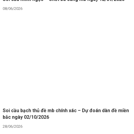
08/06/2026
Soi cầu bạch thủ đề mb chính xác – Dự đoán dàn đề miền
bắc ngày 02/10/2026
28/06/2026