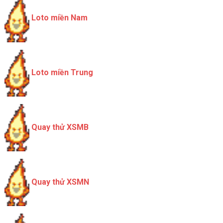
Loto miền Nam
Loto miền Trung
Quay thử XSMB
Quay thử XSMN