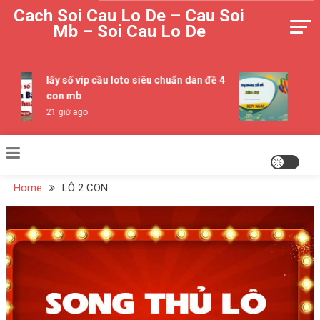
Skip
Cach Soi Cau Lo De – Cau Soi
to
Mb – Soi Cau Lo De
content
lấy số víp cầu loto siêu chuẩn dàn đề 4
lấy s
con mb
10 c
21 giờ ago
21 giờ
Home
LÔ 2 CON