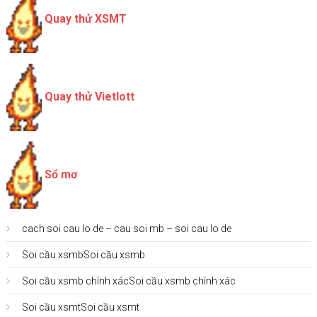
Quay thử XSMT
Quay thử Vietlott
Sổ mơ
cach soi cau lo de – cau soi mb – soi cau lo de
Soi cầu xsmb
Soi cầu xsmb
Soi cầu xsmb chính xác
Soi cầu xsmb chính xác
Soi cầu xsmt
Soi cầu xsmt