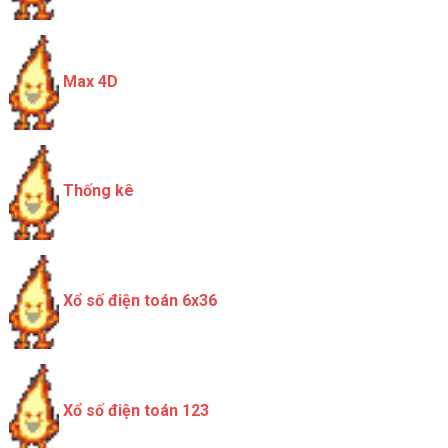
Max 4D
Thống kê
Xổ số điện toán 6x36
Xổ số điện toán 123