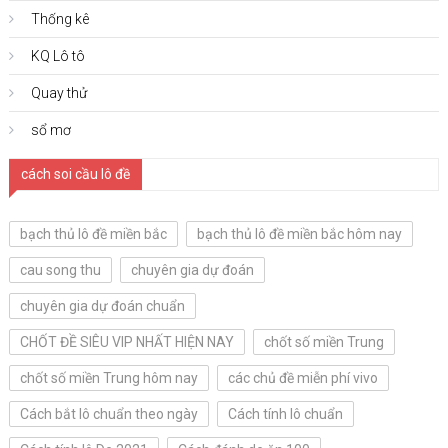
Thống kê
KQ Lô tô
Quay thử
sổ mơ
cách soi cầu lô đề
bạch thủ lô đề miền bắc
bạch thủ lô đề miền bắc hôm nay
cau song thu
chuyên gia dự đoán
chuyên gia dự đoán chuẩn
CHỐT ĐỀ SIÊU VIP NHẤT HIỆN NAY
chốt số miền Trung
chốt số miền Trung hôm nay
các chủ đề miễn phí vivo
Cách bắt lô chuẩn theo ngày
Cách tính lô chuẩn