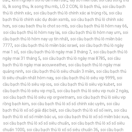
bắc
,
kinh nghiệm soi lô đề miền bắc
,
lấy số miền bắc soi cầu song thủ
lô
,
lk song thu
,
lk song thu mb
,
LÔ 2 CON
,
lô bạch thủ
,
soi cầu bạch
thủ lô chính xác
,
soi cầu bạch thủ lô chính xác ai trúng rồi
,
soi cầu
bạch thủ lô chính xác dự đoán xsmb
,
soi cầu bạch thủ lô chính xác
hơn
,
soi cau bach thu lo chot so mb
,
soi cầu bạch thủ lô hôm nay 66
,
soi cầu bạch thủ lô hôm nay lai
,
soi cầu bạch thủ lô hôm nay ưm
,
soi
cầu bạch thủ lô hôm nay uy tín nhất
,
soi cầu bạch thủ lô miền bắc
7777
,
soi cầu bạch thủ lô miền bắc israel
,
soi cầu bạch thủ lô ngày
mai 1 số
,
soi cầu bạch thủ lô ngày mai 3 tháng 7
,
soi cầu bạch thủ lô
ngày mai 31 tháng 5
,
soi cầu bạch thủ lô ngày mai 8785
,
soi cầu
bạch thủ lô ngày mai accuweather
,
soi cầu bạch thủ lô ngày mai
quảng ninh
,
soi cầu bạch thủ lô siêu chuẩn 3 miền
,
soi cầu bạch thủ
lô siêu chuẩn nhất hôm nay
,
soi cầu bạch thủ lô siêu vip 9999
,
soi
cầu bạch thủ lô siêu vip ios
,
soi cầu bạch thủ lô siêu vip kubet
,
soi
cầu bạch thủ lô siêu vip mp3
,
soi cầu bạch thủ lô siêu vip nuôi 2 ngày
,
soi cầu bạch thủ lô siêu vip orgvietnam
,
soi cầu bạch thủ lô siêu vip
rồng bạch kim
,
soi cầu bạch thủ lô xổ số chính xác uyên
,
soi cầu
bạch thủ lô xổ số giải đặc biệt
,
soi cầu bạch thủ lô xổ số iwin
,
soi cầu
bạch thủ lô xổ số miền bắc ưi
,
soi cầu bạch thủ lô xổ số miền bắc xưa
,
soi cầu bạch thủ lô xổ số siêu chuẩn
,
soi cầu bạch thủ lô xổ số siêu
chuẩn 1000
,
soi cầu bạch thủ lô xổ số siêu chuẩn 36
,
soi cầu bạch