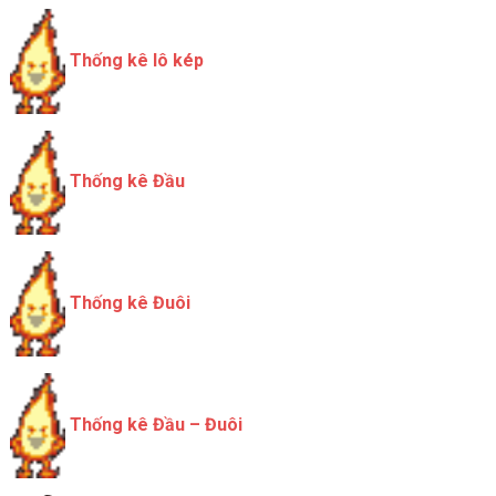
Thống kê lô kép
Thống kê Đầu
Thống kê Đuôi
Thống kê Đầu – Đuôi