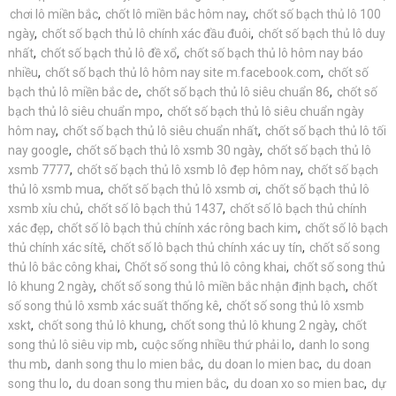
chơi lô miền bắc
,
chốt lô miền bắc hôm nay
,
chốt số bạch thủ lô 100
ngày
,
chốt số bạch thủ lô chính xác đầu đuôi
,
chốt số bạch thủ lô duy
nhất
,
chốt số bạch thủ lô đề xổ
,
chốt số bạch thủ lô hôm nay báo
nhiều
,
chốt số bạch thủ lô hôm nay site m.facebook.com
,
chốt số
bạch thủ lô miền bắc de
,
chốt số bạch thủ lô siêu chuẩn 86
,
chốt số
bạch thủ lô siêu chuẩn mpo
,
chốt số bạch thủ lô siêu chuẩn ngày
hôm nay
,
chốt số bạch thủ lô siêu chuẩn nhất
,
chốt số bạch thủ lô tối
nay google
,
chốt số bạch thủ lô xsmb 30 ngày
,
chốt số bạch thủ lô
xsmb 7777
,
chốt số bạch thủ lô xsmb lô đẹp hôm nay
,
chốt số bạch
thủ lô xsmb mua
,
chốt số bạch thủ lô xsmb ơi
,
chốt số bạch thủ lô
xsmb xỉu chủ
,
chốt số lô bạch thủ 1437
,
chốt số lô bạch thủ chính
xác đẹp
,
chốt số lô bạch thủ chính xác rông bach kim
,
chốt số lô bạch
thủ chính xác sítě
,
chốt số lô bạch thủ chính xác uy tín
,
chốt số song
thủ lô bắc công khai
,
Chốt số song thủ lô công khai
,
chốt số song thủ
lô khung 2 ngày
,
chốt số song thủ lô miền bắc nhận định bạch
,
chốt
số song thủ lô xsmb xác suất thống kê
,
chốt số song thủ lô xsmb
xskt
,
chốt song thủ lô khung
,
chốt song thủ lô khung 2 ngày
,
chốt
song thủ lô siêu vip mb
,
cuộc sống nhiều thứ phải lo
,
danh lo song
thu mb
,
danh song thu lo mien bắc
,
du doan lo mien bac
,
du doan
song thu lo
,
du doan song thu mien bắc
,
du doan xo so mien bac
,
dự