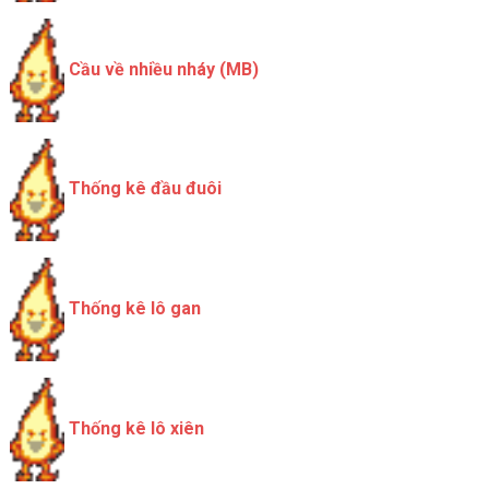
Cầu về nhiều nháy (MB)
Thống kê đầu đuôi
Thống kê lô gan
Thống kê lô xiên