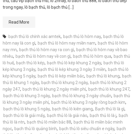
thủ, cầu vip bạch thủ mb, lo 2nhay, lo bach thu 888, lo bach thu dep
trong ngay, lô bạch thủ, lô bạch thủ […]
Read More
bạch thủ lô chính xác amtek
,
bạch thủ lô hôm nay
,
bạch thủ lô
hôm nay là con gì
,
bạch thủ lô hôm nay miền nam
,
bạch thủ lô hôm
nay mn
,
bạch thủ lô hôm nay ra con gì
,
bạch thủ lô hôm nay về bao
nhiêu
,
bạch thủ lô hôm nay về con gì
,
bạch thủ lô hôm qua
,
bạch thủ
lô huế
,
bạch thủ lô kép
,
bạch thủ lô kép khung 2 ngày
,
bạch thủ lô
kép khung 3 ngày
,
bạch thủ lô kép khung 3 ngày 3 miền
,
bạch thủ lô
kép khung 5 ngày
,
bạch thủ lô kép miền bắc
,
bạch thủ lô khung
,
bạch
thủ lô khung 1 ngày
,
bạch thủ lô khung 2 ngày
,
bạch thủ lô khung 2
ngày 247
,
bạch thủ lô khung 2 ngày miễn phí
,
bạch thủ lô khung 247
,
bạch thủ lô khung 3 ngày
,
bạch thủ lô khung 3 ngày chuẩn
,
bạch thủ
lô khung 3 ngày miễn phí
,
bạch thủ lô khung 3 ngày rồng bạch kim
,
bạch thủ lô khung 5 ngày
,
bạch thủ lô kiên giang
,
Bạch thủ lô là gì
,
bạch thủ lô là giải mấy
,
bạch thủ lô là giải nào
,
bạch thủ lô là j
,
bạch
thủ lô là ntn
,
bạch thủ lô miền bắc 88
,
bạch thủ lô miền bắc minh
ngọc
,
bạch thủ lô quảng bình
,
bạch thủ lô siêu chuẩn e ngày
,
bạch