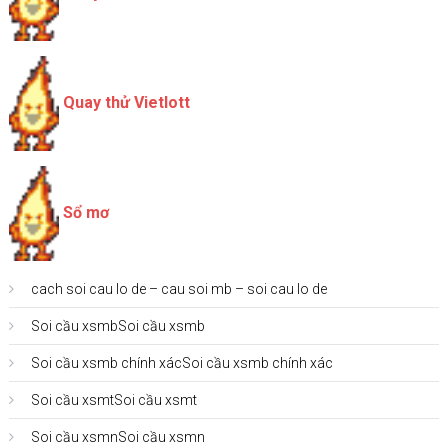
Quay thử Vietlott
Sổ mơ
cach soi cau lo de – cau soi mb – soi cau lo de
Soi cầu xsmb
Soi cầu xsmb
Soi cầu xsmb chính xác
Soi cầu xsmb chính xác
Soi cầu xsmt
Soi cầu xsmt
Soi cầu xsmn
Soi cầu xsmn