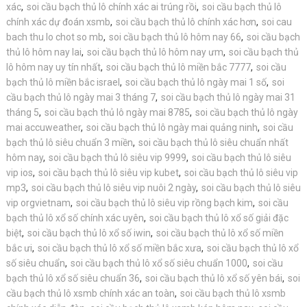
xác
,
soi cầu bạch thủ lô chính xác ai trúng rồi
,
soi cầu bạch thủ lô
chính xác dự đoán xsmb
,
soi cầu bạch thủ lô chính xác hơn
,
soi cau
bach thu lo chot so mb
,
soi cầu bạch thủ lô hôm nay 66
,
soi cầu bạch
thủ lô hôm nay lai
,
soi cầu bạch thủ lô hôm nay ưm
,
soi cầu bạch thủ
lô hôm nay uy tín nhất
,
soi cầu bạch thủ lô miền bắc 7777
,
soi cầu
bạch thủ lô miền bắc israel
,
soi cầu bạch thủ lô ngày mai 1 số
,
soi
cầu bạch thủ lô ngày mai 3 tháng 7
,
soi cầu bạch thủ lô ngày mai 31
tháng 5
,
soi cầu bạch thủ lô ngày mai 8785
,
soi cầu bạch thủ lô ngày
mai accuweather
,
soi cầu bạch thủ lô ngày mai quảng ninh
,
soi cầu
bạch thủ lô siêu chuẩn 3 miền
,
soi cầu bạch thủ lô siêu chuẩn nhất
hôm nay
,
soi cầu bạch thủ lô siêu vip 9999
,
soi cầu bạch thủ lô siêu
vip ios
,
soi cầu bạch thủ lô siêu vip kubet
,
soi cầu bạch thủ lô siêu vip
mp3
,
soi cầu bạch thủ lô siêu vip nuôi 2 ngày
,
soi cầu bạch thủ lô siêu
vip orgvietnam
,
soi cầu bạch thủ lô siêu vip rồng bạch kim
,
soi cầu
bạch thủ lô xổ số chính xác uyên
,
soi cầu bạch thủ lô xổ số giải đặc
biệt
,
soi cầu bạch thủ lô xổ số iwin
,
soi cầu bạch thủ lô xổ số miền
bắc ưi
,
soi cầu bạch thủ lô xổ số miền bắc xưa
,
soi cầu bạch thủ lô xổ
số siêu chuẩn
,
soi cầu bạch thủ lô xổ số siêu chuẩn 1000
,
soi cầu
bạch thủ lô xổ số siêu chuẩn 36
,
soi cầu bạch thủ lô xổ số yên bái
,
soi
cầu bạch thủ lô xsmb chính xác an toàn
,
soi cầu bạch thủ lô xsmb