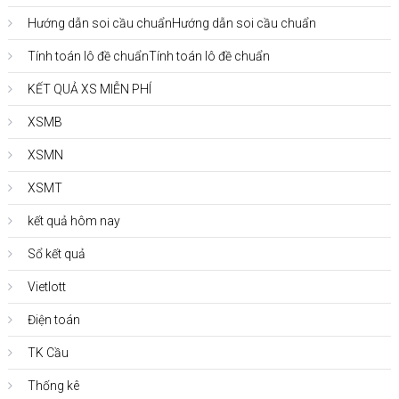
Hướng dẫn soi cầu chuẩn
Hướng dẫn soi cầu chuẩn
Tính toán lô đề chuẩn
Tính toán lô đề chuẩn
KẾT QUẢ XS MIỄN PHÍ
XSMB
XSMN
XSMT
kết quả hôm nay
Sổ kết quả
Vietlott
Điện toán
TK Cầu
Thống kê