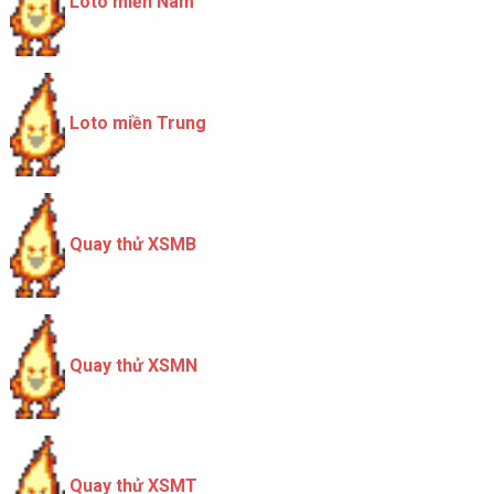
Loto miền Nam
Loto miền Trung
Quay thử XSMB
Quay thử XSMN
Quay thử XSMT