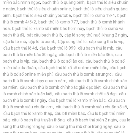
miền bắc minh ngọc
,
bạch thủ lô quảng bình
,
bạch thủ lô siêu chuẩn
e ngày
,
bạch thủ lô siêu chuẩn online
,
bạch thủ lô siêu chuẩn quảng
bình
,
bạch thủ lô siêu chuẩn youtube
,
bạch thủ lô xsmb 18/4
,
bạch
thủ lô xsmb 4/5/2
,
bạch thủ lô xsmb 777
,
bạch thủ lô xsmb khánh
hòa
,
bạch thủ lô xsmb số miền bắc hôm nay
,
bạch thủ lô xsmb và
bạch thủ đề
,
bắt cầu bạch thủ lô
,
cặp lô song thủ nuôi khung 2 ngày
,
cặp lô tô mb
,
cặp lô tô xsmb
,
Cặp song thủ lô
,
căp song thủ lô vip
,
cầu bạch thủ lô 4d
,
cầu bạch thủ lô 999
,
cầu bạch thủ lô mb
,
cầu
bạch thủ lô miền bắc 30 ngày
,
cầu bạch thủ lô miền bắc 365
,
cau
bach thu lo vip
,
cầu bạch thủ lô xổ số lào cai
,
cầu bạch thủ lô xổ số
miền bắc dự đoán
,
cầu bạch thủ lô xổ số online miền bắc
,
cầu bạch
thủ lô xổ số online miễn phí
,
cầu bạch thủ lô xsmb atrungroi
,
cầu
bạch thủ lô xsmb chạy quanh năm
,
cầu bạch thủ lô xsmb chính xác
ba miền
,
cầu bạch thủ lô xsmb chính xác giải đặc biệt
,
cầu bạch thủ
lô xsmb chính xác tuấn kiệt
,
cầu bạch thủ lô xsmb chốt số đẹp
,
cầu
bạch thủ lô xsmb l ngày
,
cầu bạch thủ lô xsmb miền bắc
,
cầu bạch
thủ lô xsmb siêu chuẩn omi
,
cầu bạch thủ lô xsmb siêu chuẩn xổ số
,
cầu bạch thủ lô xsmb tháp
,
cầu btl miền bắc
,
cầu lô bạch thủ miền
bắc
,
cầu lô bạch thủ truyền thống
,
cầu lô bạch thủ xiên 2 ngày
,
cau lo
song thu khung 3 ngay
,
cầu lô song thủ mb chơi trong ngày
,
cau lo