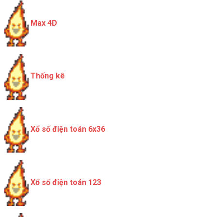
Max 4D
Thống kê
Xổ số điện toán 6x36
Xổ số điện toán 123