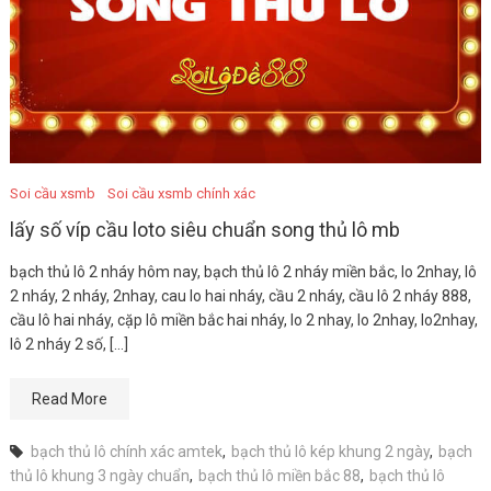
Soi cầu xsmb
Soi cầu xsmb chính xác
lấy số víp cầu loto siêu chuẩn song thủ lô mb
bạch thủ lô 2 nháy hôm nay, bạch thủ lô 2 nháy miền bắc, lo 2nhay, lô
2 nháy, 2 nháy, 2nhay, cau lo hai nháy, cầu 2 nháy, cầu lô 2 nháy 888,
cầu lô hai nháy, cặp lô miền bắc hai nháy, lo 2 nhay, lo 2nhay, lo2nhay,
lô 2 nháy 2 số, […]
Read More
bạch thủ lô chính xác amtek
,
bạch thủ lô kép khung 2 ngày
,
bạch
thủ lô khung 3 ngày chuẩn
,
bạch thủ lô miền bắc 88
,
bạch thủ lô