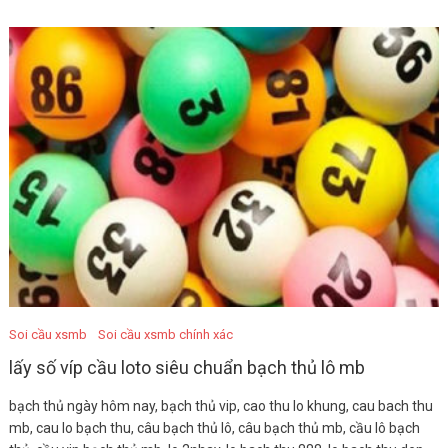
Soi cầu xsmb
Soi cầu xsmb chính xác
lấy số víp cầu loto siêu chuẩn bạch thủ lô mb
bạch thủ ngày hôm nay, bạch thủ vip, cao thu lo khung, cau bach thu
mb, cau lo bạch thu, câu bạch thủ lô, câu bạch thủ mb, cầu lô bạch