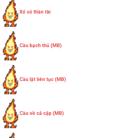
Xổ số thần tài
Cầu bạch thủ (MB)
Cầu lật liên tục (MB)
Cầu về cả cặp (MB)