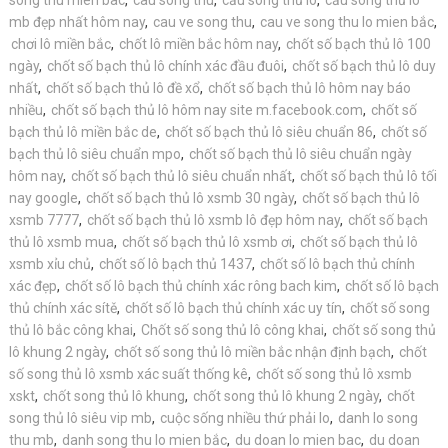
song thu mien bac
,
cau song thu
,
cầu song thủ lô
,
cầu song thủ lô
mb đẹp nhất hôm nay
,
cau ve song thu
,
cau ve song thu lo mien bắc
,
chơi lô miền bắc
,
chốt lô miền bắc hôm nay
,
chốt số bạch thủ lô 100
ngày
,
chốt số bạch thủ lô chính xác đầu đuôi
,
chốt số bạch thủ lô duy
nhất
,
chốt số bạch thủ lô đề xổ
,
chốt số bạch thủ lô hôm nay báo
nhiều
,
chốt số bạch thủ lô hôm nay site m.facebook.com
,
chốt số
bạch thủ lô miền bắc de
,
chốt số bạch thủ lô siêu chuẩn 86
,
chốt số
bạch thủ lô siêu chuẩn mpo
,
chốt số bạch thủ lô siêu chuẩn ngày
hôm nay
,
chốt số bạch thủ lô siêu chuẩn nhất
,
chốt số bạch thủ lô tối
nay google
,
chốt số bạch thủ lô xsmb 30 ngày
,
chốt số bạch thủ lô
xsmb 7777
,
chốt số bạch thủ lô xsmb lô đẹp hôm nay
,
chốt số bạch
thủ lô xsmb mua
,
chốt số bạch thủ lô xsmb ơi
,
chốt số bạch thủ lô
xsmb xỉu chủ
,
chốt số lô bạch thủ 1437
,
chốt số lô bạch thủ chính
xác đẹp
,
chốt số lô bạch thủ chính xác rông bach kim
,
chốt số lô bạch
thủ chính xác sítě
,
chốt số lô bạch thủ chính xác uy tín
,
chốt số song
thủ lô bắc công khai
,
Chốt số song thủ lô công khai
,
chốt số song thủ
lô khung 2 ngày
,
chốt số song thủ lô miền bắc nhận định bạch
,
chốt
số song thủ lô xsmb xác suất thống kê
,
chốt số song thủ lô xsmb
xskt
,
chốt song thủ lô khung
,
chốt song thủ lô khung 2 ngày
,
chốt
song thủ lô siêu vip mb
,
cuộc sống nhiều thứ phải lo
,
danh lo song
thu mb
,
danh song thu lo mien bắc
,
du doan lo mien bac
,
du doan