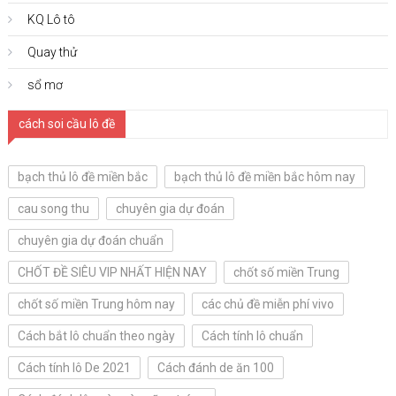
KQ Lô tô
Quay thử
sổ mơ
cách soi cầu lô đề
bạch thủ lô đề miền bắc
bạch thủ lô đề miền bắc hôm nay
cau song thu
chuyên gia dự đoán
chuyên gia dự đoán chuẩn
CHỐT ĐỀ SIÊU VIP NHẤT HIỆN NAY
chốt số miền Trung
chốt số miền Trung hôm nay
các chủ đề miễn phí vivo
Cách bắt lô chuẩn theo ngày
Cách tính lô chuẩn
Cách tính lô De 2021
Cách đánh de ăn 100