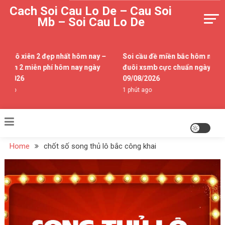
Skip
Cach Soi Cau Lo De – Cau Soi
to
Mb – Soi Cau Lo De
content
u lô xiên 2 đẹp nhất hôm nay –
Soi cầu đề miền bắc hôm nay đầ
xiên 2 miễn phí hôm nay ngày
đuôi xsmb cực chuẩn ngày
/2026
09/08/2026
 ago
1 phút ago
Home
chốt số song thủ lô bắc công khai