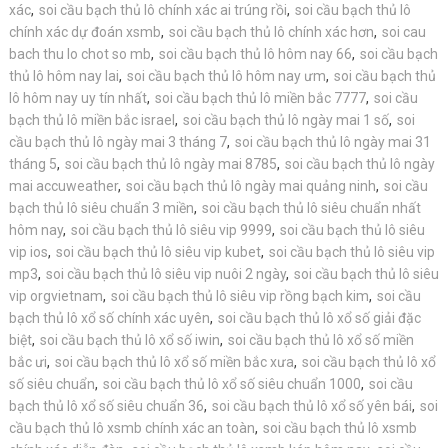
xác
,
soi cầu bạch thủ lô chính xác ai trúng rồi
,
soi cầu bạch thủ lô
chính xác dự đoán xsmb
,
soi cầu bạch thủ lô chính xác hơn
,
soi cau
bach thu lo chot so mb
,
soi cầu bạch thủ lô hôm nay 66
,
soi cầu bạch
thủ lô hôm nay lai
,
soi cầu bạch thủ lô hôm nay ưm
,
soi cầu bạch thủ
lô hôm nay uy tín nhất
,
soi cầu bạch thủ lô miền bắc 7777
,
soi cầu
bạch thủ lô miền bắc israel
,
soi cầu bạch thủ lô ngày mai 1 số
,
soi
cầu bạch thủ lô ngày mai 3 tháng 7
,
soi cầu bạch thủ lô ngày mai 31
tháng 5
,
soi cầu bạch thủ lô ngày mai 8785
,
soi cầu bạch thủ lô ngày
mai accuweather
,
soi cầu bạch thủ lô ngày mai quảng ninh
,
soi cầu
bạch thủ lô siêu chuẩn 3 miền
,
soi cầu bạch thủ lô siêu chuẩn nhất
hôm nay
,
soi cầu bạch thủ lô siêu vip 9999
,
soi cầu bạch thủ lô siêu
vip ios
,
soi cầu bạch thủ lô siêu vip kubet
,
soi cầu bạch thủ lô siêu vip
mp3
,
soi cầu bạch thủ lô siêu vip nuôi 2 ngày
,
soi cầu bạch thủ lô siêu
vip orgvietnam
,
soi cầu bạch thủ lô siêu vip rồng bạch kim
,
soi cầu
bạch thủ lô xổ số chính xác uyên
,
soi cầu bạch thủ lô xổ số giải đặc
biệt
,
soi cầu bạch thủ lô xổ số iwin
,
soi cầu bạch thủ lô xổ số miền
bắc ưi
,
soi cầu bạch thủ lô xổ số miền bắc xưa
,
soi cầu bạch thủ lô xổ
số siêu chuẩn
,
soi cầu bạch thủ lô xổ số siêu chuẩn 1000
,
soi cầu
bạch thủ lô xổ số siêu chuẩn 36
,
soi cầu bạch thủ lô xổ số yên bái
,
soi
cầu bạch thủ lô xsmb chính xác an toàn
,
soi cầu bạch thủ lô xsmb