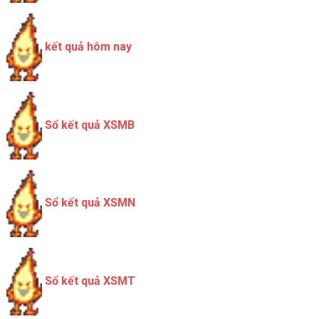
kết quả hôm nay
Sổ kết quả XSMB
Sổ kết quả XSMN
Sổ kết quả XSMT