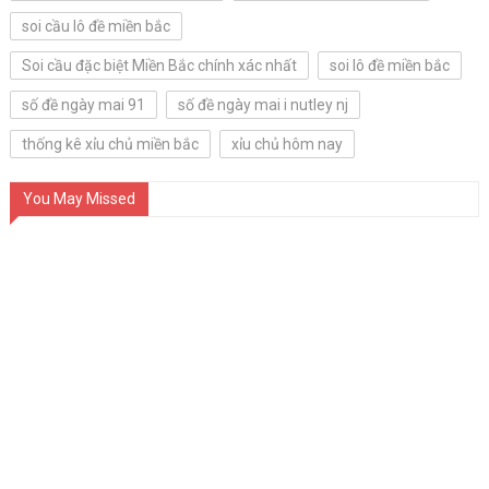
soi cầu lô đề miền bắc
Soi cầu đặc biệt Miền Bắc chính xác nhất
soi lô đề miền bắc
số đề ngày mai 91
số đề ngày mai i nutley nj
thống kê xỉu chủ miền bắc
xỉu chủ hôm nay
You May Missed