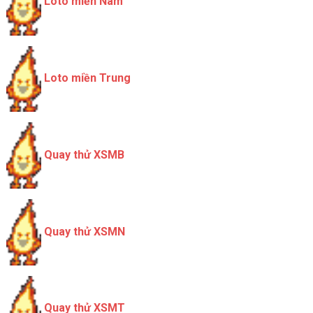
Loto miền Nam
Loto miền Trung
Quay thử XSMB
Quay thử XSMN
Quay thử XSMT