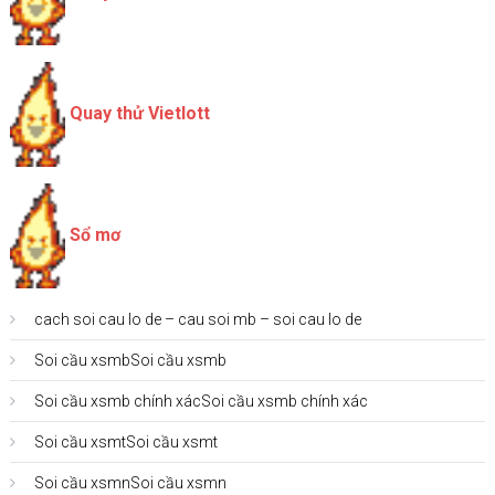
Quay thử Vietlott
Sổ mơ
cach soi cau lo de – cau soi mb – soi cau lo de
Soi cầu xsmb
Soi cầu xsmb
Soi cầu xsmb chính xác
Soi cầu xsmb chính xác
Soi cầu xsmt
Soi cầu xsmt
Soi cầu xsmn
Soi cầu xsmn