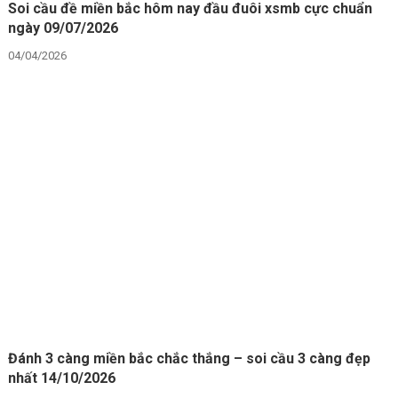
Soi cầu đề miền bắc hôm nay đầu đuôi xsmb cực chuẩn
ngày 09/07/2026
04/04/2026
Đánh 3 càng miền bắc chắc thắng – soi cầu 3 càng đẹp
nhất 14/10/2026