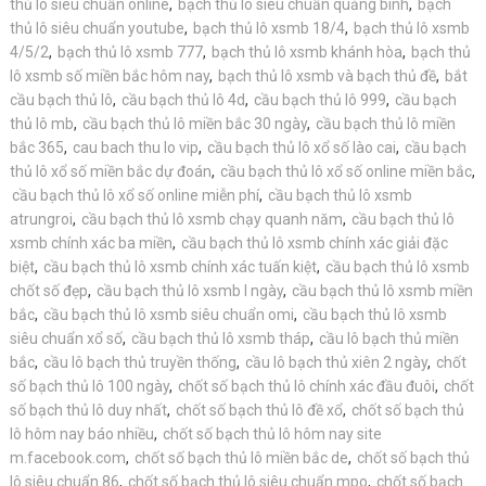
thủ lô siêu chuẩn online
,
bạch thủ lô siêu chuẩn quảng bình
,
bạch
thủ lô siêu chuẩn youtube
,
bạch thủ lô xsmb 18/4
,
bạch thủ lô xsmb
4/5/2
,
bạch thủ lô xsmb 777
,
bạch thủ lô xsmb khánh hòa
,
bạch thủ
lô xsmb số miền bắc hôm nay
,
bạch thủ lô xsmb và bạch thủ đề
,
bắt
cầu bạch thủ lô
,
cầu bạch thủ lô 4d
,
cầu bạch thủ lô 999
,
cầu bạch
thủ lô mb
,
cầu bạch thủ lô miền bắc 30 ngày
,
cầu bạch thủ lô miền
bắc 365
,
cau bach thu lo vip
,
cầu bạch thủ lô xổ số lào cai
,
cầu bạch
thủ lô xổ số miền bắc dự đoán
,
cầu bạch thủ lô xổ số online miền bắc
,
cầu bạch thủ lô xổ số online miễn phí
,
cầu bạch thủ lô xsmb
atrungroi
,
cầu bạch thủ lô xsmb chạy quanh năm
,
cầu bạch thủ lô
xsmb chính xác ba miền
,
cầu bạch thủ lô xsmb chính xác giải đặc
biệt
,
cầu bạch thủ lô xsmb chính xác tuấn kiệt
,
cầu bạch thủ lô xsmb
chốt số đẹp
,
cầu bạch thủ lô xsmb l ngày
,
cầu bạch thủ lô xsmb miền
bắc
,
cầu bạch thủ lô xsmb siêu chuẩn omi
,
cầu bạch thủ lô xsmb
siêu chuẩn xổ số
,
cầu bạch thủ lô xsmb tháp
,
cầu lô bạch thủ miền
bắc
,
cầu lô bạch thủ truyền thống
,
cầu lô bạch thủ xiên 2 ngày
,
chốt
số bạch thủ lô 100 ngày
,
chốt số bạch thủ lô chính xác đầu đuôi
,
chốt
số bạch thủ lô duy nhất
,
chốt số bạch thủ lô đề xổ
,
chốt số bạch thủ
lô hôm nay báo nhiều
,
chốt số bạch thủ lô hôm nay site
m.facebook.com
,
chốt số bạch thủ lô miền bắc de
,
chốt số bạch thủ
lô siêu chuẩn 86
,
chốt số bạch thủ lô siêu chuẩn mpo
,
chốt số bạch