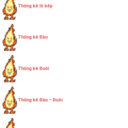
Thống kê lô kép
Thống kê Đầu
Thống kê Đuôi
Thống kê Đầu – Đuôi