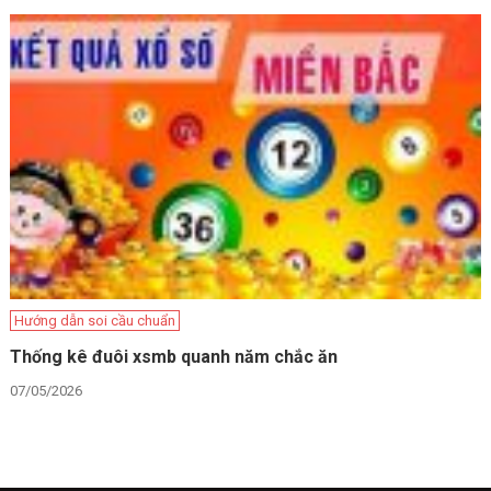
Hướng dẫn soi cầu chuẩn
Thống kê đuôi xsmb quanh năm chắc ăn
07/05/2026