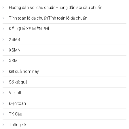
Hướng dẫn soi cầu chuẩn
Hướng dẫn soi cầu chuẩn
Tính toán lô đề chuẩn
Tính toán lô đề chuẩn
KẾT QUẢ XS MIỄN PHÍ
XSMB
XSMN
XSMT
kết quả hôm nay
Sổ kết quả
Vietlott
Điện toán
TK Cầu
Thống kê