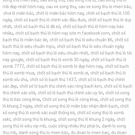
song thu mien bac
,
cau song thu
,
cầu song thủ lô
,
cầu song thủ lô
mb đẹp nhất hôm nay
,
cau ve song thu
,
cau ve song thu lo mien bắc
,
chơi lô miền bắc
,
chốt lô miền bắc hôm nay
,
chốt số bạch thủ lô 100
ngày
,
chốt số bạch thủ lô chính xác đầu đuôi
,
chốt số bạch thủ lô duy
nhất
,
chốt số bạch thủ lô đề xổ
,
chốt số bạch thủ lô hôm nay báo
nhiều
,
chốt số bạch thủ lô hôm nay site m.facebook.com
,
chốt số
bạch thủ lô miền bắc de
,
chốt số bạch thủ lô siêu chuẩn 86
,
chốt số
bạch thủ lô siêu chuẩn mpo
,
chốt số bạch thủ lô siêu chuẩn ngày
hôm nay
,
chốt số bạch thủ lô siêu chuẩn nhất
,
chốt số bạch thủ lô tối
nay google
,
chốt số bạch thủ lô xsmb 30 ngày
,
chốt số bạch thủ lô
xsmb 7777
,
chốt số bạch thủ lô xsmb lô đẹp hôm nay
,
chốt số bạch
thủ lô xsmb mua
,
chốt số bạch thủ lô xsmb ơi
,
chốt số bạch thủ lô
xsmb xỉu chủ
,
chốt số lô bạch thủ 1437
,
chốt số lô bạch thủ chính
xác đẹp
,
chốt số lô bạch thủ chính xác rông bach kim
,
chốt số lô bạch
thủ chính xác sítě
,
chốt số lô bạch thủ chính xác uy tín
,
chốt số song
thủ lô bắc công khai
,
Chốt số song thủ lô công khai
,
chốt số song thủ
lô khung 2 ngày
,
chốt số song thủ lô miền bắc nhận định bạch
,
chốt
số song thủ lô xsmb xác suất thống kê
,
chốt số song thủ lô xsmb
xskt
,
chốt song thủ lô khung
,
chốt song thủ lô khung 2 ngày
,
chốt
song thủ lô siêu vip mb
,
cuộc sống nhiều thứ phải lo
,
danh lo song
thu mb
,
danh song thu lo mien bắc
,
du doan lo mien bac
,
du doan