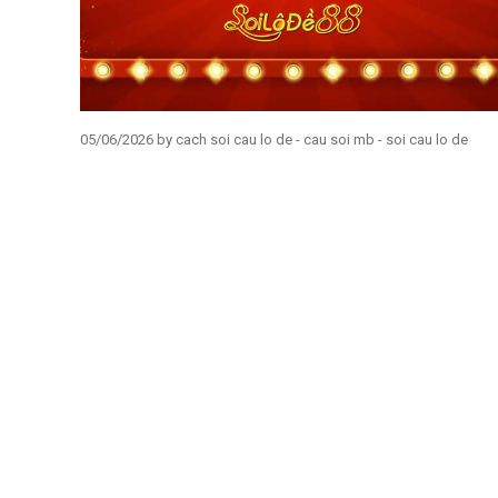
05/06/2026
by
cach soi cau lo de - cau soi mb - soi cau lo de