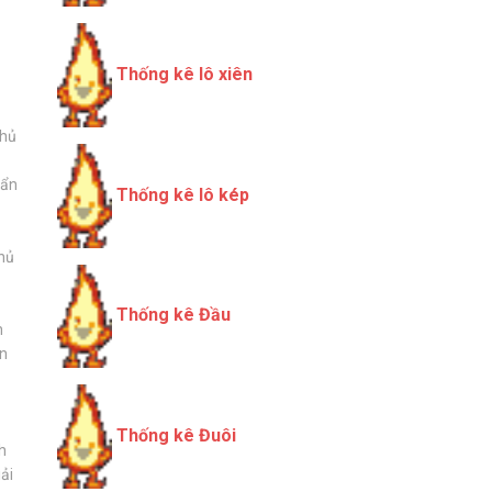
Thống kê lô xiên
thủ
uẩn
Thống kê lô kép
hủ
Thống kê Đầu
h
ền
Thống kê Đuôi
h
ải