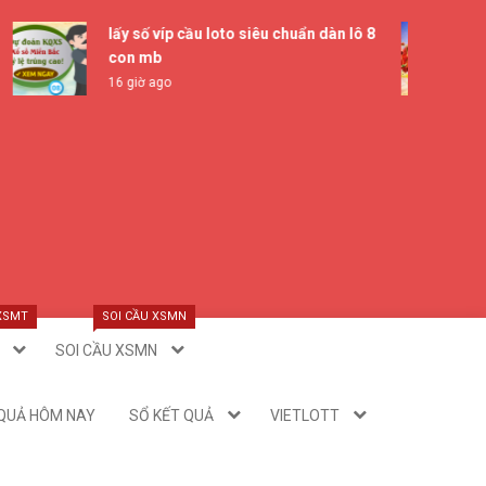
lấy số víp cầu loto siêu chuẩn dàn lô 8
l
con mb
1
16 giờ ago
1
 XSMT
SOI CẦU XSMN
SOI CẦU XSMN
QUẢ HÔM NAY
SỔ KẾT QUẢ
VIETLOTT