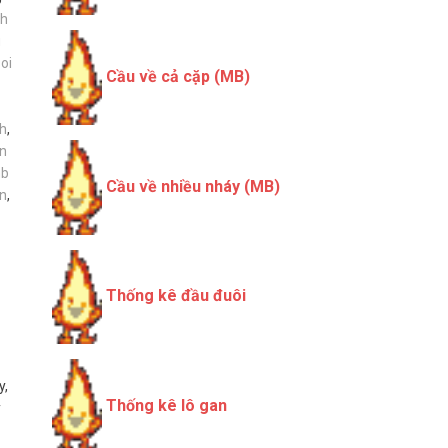
nh
u
oi
Cầu về cả cặp (MB)
4h
,
ẩn
mb
Cầu về nhiều nháy (MB)
ăn
,
Thống kê đầu đuôi
ô
y,
Thống kê lô gan
y