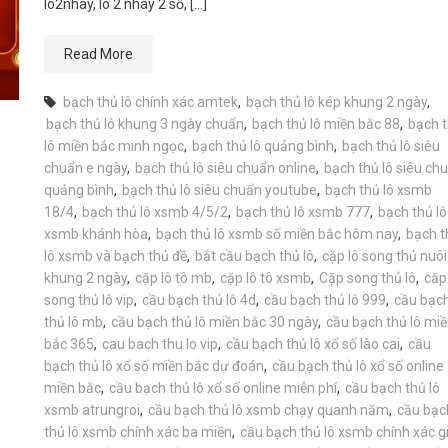
lo2nhay, lô 2 nháy 2 số, […]
Read More
bạch thủ lô chính xác amtek
,
bạch thủ lô kép khung 2 ngày
,
bạch thủ lô khung 3 ngày chuẩn
,
bạch thủ lô miền bắc 88
,
bạch 
lô miền bắc minh ngọc
,
bạch thủ lô quảng bình
,
bạch thủ lô siêu
chuẩn e ngày
,
bạch thủ lô siêu chuẩn online
,
bạch thủ lô siêu ch
quảng bình
,
bạch thủ lô siêu chuẩn youtube
,
bạch thủ lô xsmb
18/4
,
bạch thủ lô xsmb 4/5/2
,
bạch thủ lô xsmb 777
,
bạch thủ lô
xsmb khánh hòa
,
bạch thủ lô xsmb số miền bắc hôm nay
,
bạch t
lô xsmb và bạch thủ đề
,
bắt cầu bạch thủ lô
,
cặp lô song thủ nuôi
khung 2 ngày
,
cặp lô tô mb
,
cặp lô tô xsmb
,
Cặp song thủ lô
,
căp
song thủ lô vip
,
cầu bạch thủ lô 4d
,
cầu bạch thủ lô 999
,
cầu bạc
thủ lô mb
,
cầu bạch thủ lô miền bắc 30 ngày
,
cầu bạch thủ lô mi
bắc 365
,
cau bach thu lo vip
,
cầu bạch thủ lô xổ số lào cai
,
cầu
bạch thủ lô xổ số miền bắc dự đoán
,
cầu bạch thủ lô xổ số online
miền bắc
,
cầu bạch thủ lô xổ số online miễn phí
,
cầu bạch thủ lô
xsmb atrungroi
,
cầu bạch thủ lô xsmb chạy quanh năm
,
cầu bạc
thủ lô xsmb chính xác ba miền
,
cầu bạch thủ lô xsmb chính xác gi