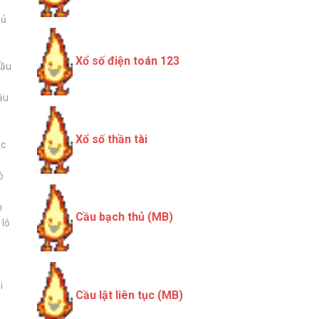
hủ
Xổ số điện toán 123
cầu
ầu
Xổ số thần tài
ặc
n
ô
n
Cầu bạch thủ (MB)
 lô
i
Cầu lật liên tục (MB)
,