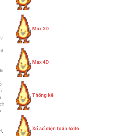
Max 3D
dự
ánh
Max 4D
b
lô
b
h
Thống kê
i
ạch
h
Xổ số điện toán 6x36
el
,