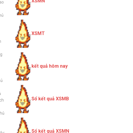
XSMN
ao
hủ
XSMT
h
ng
kết quả hôm nay
hủ
ủ
Sổ kết quả XSMB
ch
thủ
Sổ kết quả XSMN
 dự