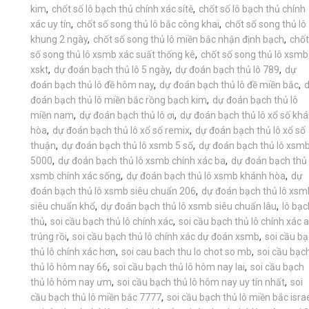
kim
,
chốt số lô bạch thủ chính xác sítě
,
chốt số lô bạch thủ chính
xác uy tín
,
chốt số song thủ lô bắc công khai
,
chốt số song thủ lô
khung 2 ngày
,
chốt số song thủ lô miền bắc nhận định bạch
,
chốt
số song thủ lô xsmb xác suất thống kê
,
chốt số song thủ lô xsmb
xskt
,
dự đoán bạch thủ lô 5 ngày
,
dự đoán bạch thủ lô 789
,
dự
đoán bạch thủ lô đề hôm nay
,
dự đoán bạch thủ lô đề miền bắc
,
đoán bạch thủ lô miền bắc rồng bạch kim
,
dự đoán bạch thủ lô
miền nam
,
dự đoán bạch thủ lô ơi
,
dự đoán bạch thủ lô xổ số kh
hòa
,
dự đoán bạch thủ lô xổ số remix
,
dự đoán bạch thủ lô xổ số
thuận
,
dự đoán bạch thủ lô xsmb 5 số
,
dự đoán bạch thủ lô xsm
5000
,
dự đoán bạch thủ lô xsmb chính xác ba
,
dự đoán bạch thủ 
xsmb chính xác sống
,
dự đoán bạch thủ lô xsmb khánh hòa
,
dự
đoán bạch thủ lô xsmb siêu chuẩn 206
,
dự đoán bạch thủ lô xsm
siêu chuẩn khổ
,
dự đoán bạch thủ lô xsmb siêu chuẩn lâu
,
lô bạc
thủ
,
soi cầu bạch thủ lô chính xác
,
soi cầu bạch thủ lô chính xác a
trúng rồi
,
soi cầu bạch thủ lô chính xác dự đoán xsmb
,
soi cầu b
thủ lô chính xác hơn
,
soi cau bach thu lo chot so mb
,
soi cầu bạc
thủ lô hôm nay 66
,
soi cầu bạch thủ lô hôm nay lai
,
soi cầu bạch
thủ lô hôm nay ưm
,
soi cầu bạch thủ lô hôm nay uy tín nhất
,
soi
cầu bạch thủ lô miền bắc 7777
,
soi cầu bạch thủ lô miền bắc isra