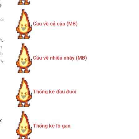
nh
u
oi
Cầu về cả cặp (MB)
4h
,
ẩn
mb
Cầu về nhiều nháy (MB)
ăn
,
Thống kê đầu đuôi
ô
y,
Thống kê lô gan
y