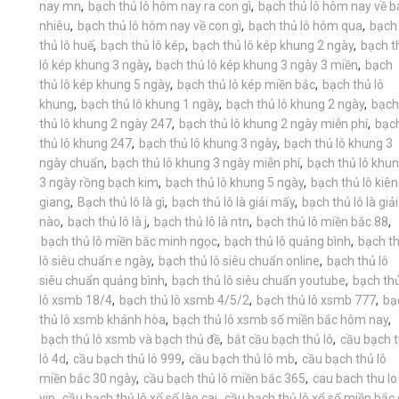
nay mn
,
bạch thủ lô hôm nay ra con gì
,
bạch thủ lô hôm nay về b
nhiêu
,
bạch thủ lô hôm nay về con gì
,
bạch thủ lô hôm qua
,
bạch
thủ lô huế
,
bạch thủ lô kép
,
bạch thủ lô kép khung 2 ngày
,
bạch t
lô kép khung 3 ngày
,
bạch thủ lô kép khung 3 ngày 3 miền
,
bạch
thủ lô kép khung 5 ngày
,
bạch thủ lô kép miền bắc
,
bạch thủ lô
khung
,
bạch thủ lô khung 1 ngày
,
bạch thủ lô khung 2 ngày
,
bạch
thủ lô khung 2 ngày 247
,
bạch thủ lô khung 2 ngày miễn phí
,
bạc
thủ lô khung 247
,
bạch thủ lô khung 3 ngày
,
bạch thủ lô khung 3
ngày chuẩn
,
bạch thủ lô khung 3 ngày miễn phí
,
bạch thủ lô khu
3 ngày rồng bạch kim
,
bạch thủ lô khung 5 ngày
,
bạch thủ lô kiên
giang
,
Bạch thủ lô là gì
,
bạch thủ lô là giải mấy
,
bạch thủ lô là giải
nào
,
bạch thủ lô là j
,
bạch thủ lô là ntn
,
bạch thủ lô miền bắc 88
,
bạch thủ lô miền bắc minh ngọc
,
bạch thủ lô quảng bình
,
bạch t
lô siêu chuẩn e ngày
,
bạch thủ lô siêu chuẩn online
,
bạch thủ lô
siêu chuẩn quảng bình
,
bạch thủ lô siêu chuẩn youtube
,
bạch th
lô xsmb 18/4
,
bạch thủ lô xsmb 4/5/2
,
bạch thủ lô xsmb 777
,
bạ
thủ lô xsmb khánh hòa
,
bạch thủ lô xsmb số miền bắc hôm nay
,
bạch thủ lô xsmb và bạch thủ đề
,
bắt cầu bạch thủ lô
,
cầu bạch 
lô 4d
,
cầu bạch thủ lô 999
,
cầu bạch thủ lô mb
,
cầu bạch thủ lô
miền bắc 30 ngày
,
cầu bạch thủ lô miền bắc 365
,
cau bach thu lo
vip
,
cầu bạch thủ lô xổ số lào cai
,
cầu bạch thủ lô xổ số miền bắc