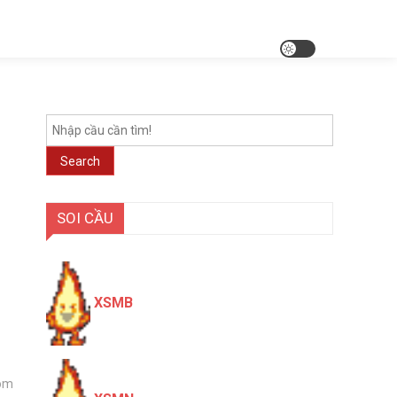
Search
SOI CẦU
XSMB
ô
hôm