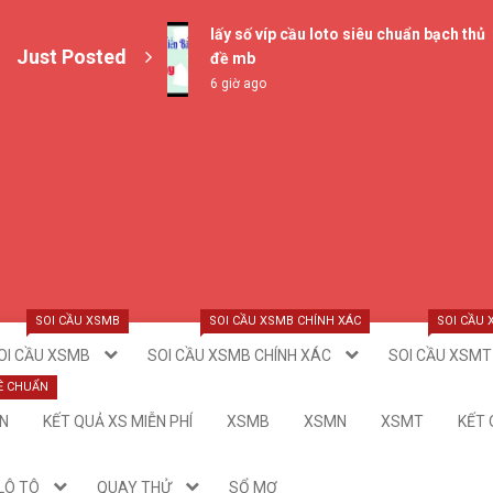
lấy số víp cầu loto siêu chuẩn bạch thủ
Just Posted
đề mb
6 giờ ago
SOI CẦU XSMB
SOI CẦU XSMB CHÍNH XÁC
SOI CẦU
OI CẦU XSMB
SOI CẦU XSMB CHÍNH XÁC
SOI CẦU XSMT
Ề CHUẨN
ẨN
KẾT QUẢ XS MIỄN PHÍ
XSMB
XSMN
XSMT
KẾT 
LÔ TÔ
QUAY THỬ
SỔ MƠ