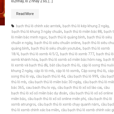
lo2nhay, lô 2 nháy 2 số, […]
Read More
bạch thủ lô chính xác amtek
,
bạch thủ lô kép khung 2 ngày
,
bạch thủ lô khung 3 ngày chuẩn
,
bạch thủ lô miền bắc 88
,
bạch 
lô miền bắc minh ngọc
,
bạch thủ lô quảng bình
,
bạch thủ lô siêu
chuẩn e ngày
,
bạch thủ lô siêu chuẩn online
,
bạch thủ lô siêu ch
quảng bình
,
bạch thủ lô siêu chuẩn youtube
,
bạch thủ lô xsmb
18/4
,
bạch thủ lô xsmb 4/5/2
,
bạch thủ lô xsmb 777
,
bạch thủ lô
xsmb khánh hòa
,
bạch thủ lô xsmb số miền bắc hôm nay
,
bạch t
lô xsmb và bạch thủ đề
,
bắt cầu bạch thủ lô
,
cặp lô song thủ nuôi
khung 2 ngày
,
cặp lô tô mb
,
cặp lô tô xsmb
,
Cặp song thủ lô
,
căp
song thủ lô vip
,
cầu bạch thủ lô 4d
,
cầu bạch thủ lô 999
,
cầu bạc
thủ lô mb
,
cầu bạch thủ lô miền bắc 30 ngày
,
cầu bạch thủ lô mi
bắc 365
,
cau bach thu lo vip
,
cầu bạch thủ lô xổ số lào cai
,
cầu
bạch thủ lô xổ số miền bắc dự đoán
,
cầu bạch thủ lô xổ số online
miền bắc
,
cầu bạch thủ lô xổ số online miễn phí
,
cầu bạch thủ lô
xsmb atrungroi
,
cầu bạch thủ lô xsmb chạy quanh năm
,
cầu bạc
thủ lô xsmb chính xác ba miền
,
cầu bạch thủ lô xsmb chính xác gi