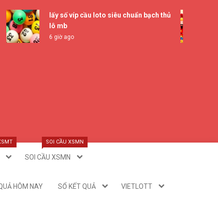
lấy số víp cầu loto siêu chuẩn bạch thủ
l
lô mb
l
6 giờ ago
6
 XSMT
SOI CẦU XSMN
SOI CẦU XSMN
QUẢ HÔM NAY
SỔ KẾT QUẢ
VIETLOTT