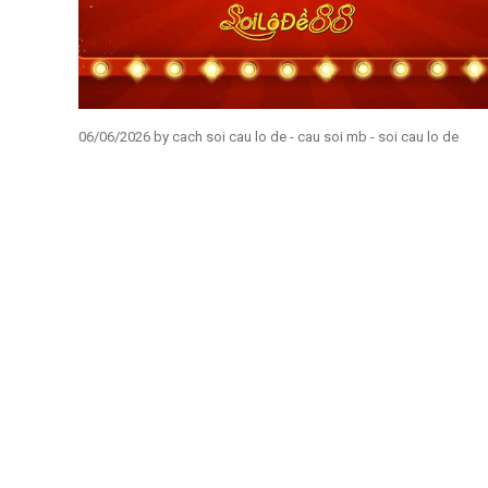
06/06/2026
by
cach soi cau lo de - cau soi mb - soi cau lo de