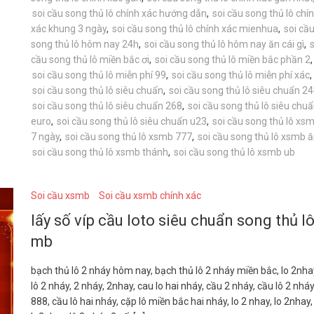
soi cầu song thủ lô chính xác hướng dẫn
,
soi cầu song thủ lô chí
xác khung 3 ngày
,
soi cầu song thủ lô chính xác mienhua
,
soi cầ
song thủ lô hôm nay 24h
,
soi cầu song thủ lô hôm nay ăn cái gì
,
s
cầu song thủ lô miền bắc ơi
,
soi cầu song thủ lô miền bắc phần 2
,
soi cầu song thủ lô miễn phí 99
,
soi cầu song thủ lô miễn phí xác
,
soi cầu song thủ lô siêu chuẩn
,
soi cầu song thủ lô siêu chuẩn 2
soi cầu song thủ lô siêu chuẩn 268
,
soi cầu song thủ lô siêu chu
euro
,
soi cầu song thủ lô siêu chuẩn u23
,
soi cầu song thủ lô xs
7 ngày
,
soi cầu song thủ lô xsmb 777
,
soi cầu song thủ lô xsmb 
soi cầu song thủ lô xsmb thánh
,
soi cầu song thủ lô xsmb ub
Soi cầu xsmb
Soi cầu xsmb chính xác
lấy số víp cầu loto siêu chuẩn song thủ l
mb
bạch thủ lô 2 nháy hôm nay, bạch thủ lô 2 nháy miền bắc, lo 2nha
lô 2 nháy, 2 nháy, 2nhay, cau lo hai nháy, cầu 2 nháy, cầu lô 2 nhá
888, cầu lô hai nháy, cặp lô miền bắc hai nháy, lo 2 nhay, lo 2nhay,