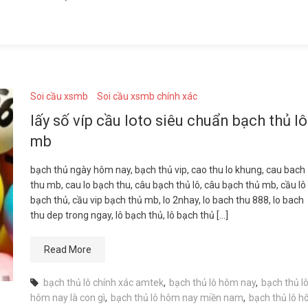
Soi cầu xsmb
Soi cầu xsmb chính xác
lấy số víp cầu loto siêu chuẩn bạch thủ lô
mb
bạch thủ ngày hôm nay, bạch thủ vip, cao thu lo khung, cau bach
thu mb, cau lo bạch thu, câu bạch thủ lô, câu bạch thủ mb, cầu lô
bạch thủ, cầu vip bạch thủ mb, lo 2nhay, lo bach thu 888, lo bach
thu dep trong ngay, lô bạch thủ, lô bạch thủ […]
Read More
bạch thủ lô chính xác amtek
,
bạch thủ lô hôm nay
,
bạch thủ l
hôm nay là con gì
,
bạch thủ lô hôm nay miền nam
,
bạch thủ lô 