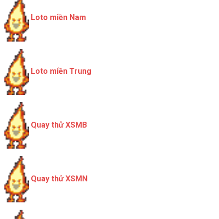
Loto miền Nam
Loto miền Trung
Quay thử XSMB
Quay thử XSMN