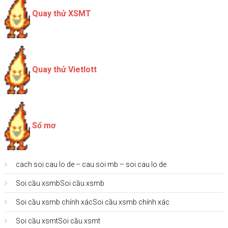
Quay thử XSMT
Quay thử Vietlott
Sổ mơ
cach soi cau lo de – cau soi mb – soi cau lo de
Soi cầu xsmb
Soi cầu xsmb
Soi cầu xsmb chính xác
Soi cầu xsmb chính xác
Soi cầu xsmt
Soi cầu xsmt