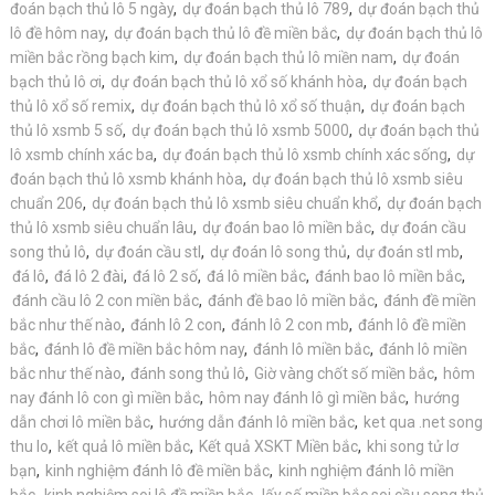
đoán bạch thủ lô 5 ngày
,
dự đoán bạch thủ lô 789
,
dự đoán bạch thủ
lô đề hôm nay
,
dự đoán bạch thủ lô đề miền bắc
,
dự đoán bạch thủ lô
miền bắc rồng bạch kim
,
dự đoán bạch thủ lô miền nam
,
dự đoán
bạch thủ lô ơi
,
dự đoán bạch thủ lô xổ số khánh hòa
,
dự đoán bạch
thủ lô xổ số remix
,
dự đoán bạch thủ lô xổ số thuận
,
dự đoán bạch
thủ lô xsmb 5 số
,
dự đoán bạch thủ lô xsmb 5000
,
dự đoán bạch thủ
lô xsmb chính xác ba
,
dự đoán bạch thủ lô xsmb chính xác sống
,
dự
đoán bạch thủ lô xsmb khánh hòa
,
dự đoán bạch thủ lô xsmb siêu
chuẩn 206
,
dự đoán bạch thủ lô xsmb siêu chuẩn khổ
,
dự đoán bạch
thủ lô xsmb siêu chuẩn lâu
,
dự đoán bao lô miền bắc
,
dự đoán cầu
song thủ lô
,
dự đoán cầu stl
,
dự đoán lô song thủ
,
dự đoán stl mb
,
đá lô
,
đá lô 2 đài
,
đá lô 2 số
,
đá lô miền bắc
,
đánh bao lô miền bắc
,
đánh cầu lô 2 con miền bắc
,
đánh đề bao lô miền bắc
,
đánh đề miền
bắc như thế nào
,
đánh lô 2 con
,
đánh lô 2 con mb
,
đánh lô đề miền
bắc
,
đánh lô đề miền bắc hôm nay
,
đánh lô miền bắc
,
đánh lô miền
bắc như thế nào
,
đánh song thủ lô
,
Giờ vàng chốt số miền bắc
,
hôm
nay đánh lô con gì miền bắc
,
hôm nay đánh lô gì miền bắc
,
hướng
dẫn chơi lô miền bắc
,
hướng dẫn đánh lô miền bắc
,
ket qua .net song
thu lo
,
kết quả lô miền bắc
,
Kết quả XSKT Miền bắc
,
khi song tử lơ
bạn
,
kinh nghiệm đánh lô đề miền bắc
,
kinh nghiệm đánh lô miền