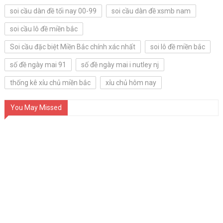
soi cầu dàn đề tối nay 00-99
soi cầu dàn đề xsmb nam
soi cầu lô đề miền bắc
Soi cầu đặc biệt Miền Bắc chính xác nhất
soi lô đề miền bắc
số đề ngày mai 91
số đề ngày mai i nutley nj
thống kê xỉu chủ miền bắc
xỉu chủ hôm nay
You May Missed