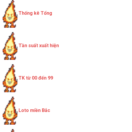
Thống kê Tổng
Tần suất xuất hiện
TK từ 00 đến 99
Loto miền Bắc