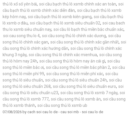
thủ lô xổ số yên bái
,
soi cầu bạch thủ lô xsmb chính xác an toàn
,
soi
cầu bạch thủ lô xsmb chính xác diễn đàn
,
soi cầu bạch thủ lô xsmb
kép hôm nay
,
soi cầu bạch thủ lô xsmb kiên giang
,
soi cầu bạch thủ
lô xsmb ơ đâu
,
soi cầu bạch thủ lô xsmb siêu chuẩn 02
,
soi cau bach
thu lo xsmb siêu chuẩn nay
,
soi cầu lô bạch thủ miền bắc chuẩn xác
,
soi cau song thu lo 4
,
soi cầu song thủ lô chính xác dương
,
soi cầu
song thủ lô chính xác gan
,
soi cầu song thủ lô chính xác gần nhất
,
soi
cầu song thủ lô chính xác hướng dẫn
,
soi cầu song thủ lô chính xác
khung 3 ngày
,
soi cầu song thủ lô chính xác mienhua
,
soi cầu song
thủ lô hôm nay 24h
,
soi cầu song thủ lô hôm nay ăn cái gì
,
soi cầu
song thủ lô miền bắc ơi
,
soi cầu song thủ lô miền bắc phần 2
,
soi cầu
song thủ lô miễn phí 99
,
soi cầu song thủ lô miễn phí xác
,
soi cầu
song thủ lô siêu chuẩn
,
soi cầu song thủ lô siêu chuẩn 24h
,
soi cầu
song thủ lô siêu chuẩn 268
,
soi cầu song thủ lô siêu chuẩn euro
,
soi
cầu song thủ lô siêu chuẩn u23
,
soi cầu song thủ lô xsmb 7 ngày
,
soi
cầu song thủ lô xsmb 777
,
soi cầu song thủ lô xsmb ăn
,
soi cầu song
thủ lô xsmb thánh
,
soi cầu song thủ lô xsmb ub
07/08/2026
by
cach soi cau lo de - cau soi mb - soi cau lo de