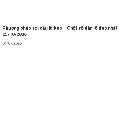
Phương pháp soi cầu lô kép – Chốt số dàn lô đẹp nhất
05/10/2026
01/07/2026