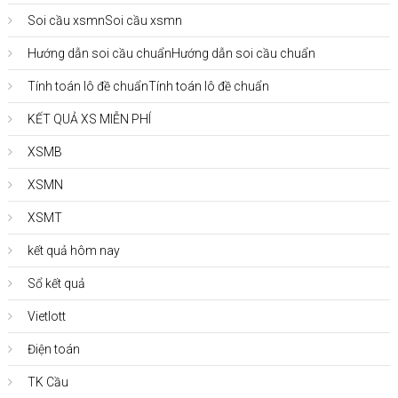
Soi cầu xsmn
Soi cầu xsmn
Hướng dẫn soi cầu chuẩn
Hướng dẫn soi cầu chuẩn
Tính toán lô đề chuẩn
Tính toán lô đề chuẩn
KẾT QUẢ XS MIỄN PHÍ
XSMB
XSMN
XSMT
kết quả hôm nay
Sổ kết quả
Vietlott
Điện toán
TK Cầu