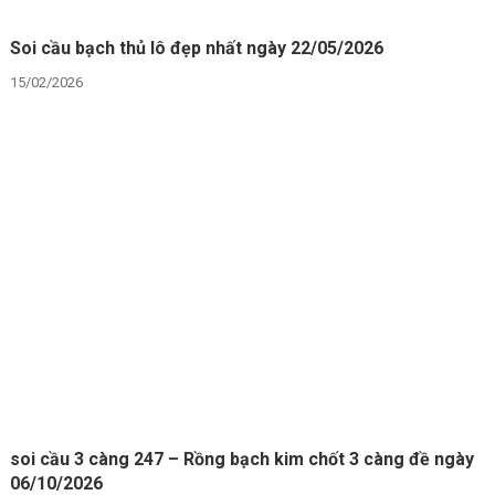
Soi cầu bạch thủ lô đẹp nhất ngày 22/05/2026
15/02/2026
soi cầu 3 càng 247 – Rồng bạch kim chốt 3 càng đề ngày
06/10/2026