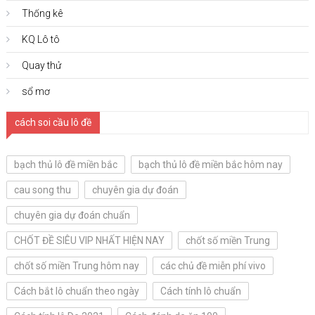
Thống kê
KQ Lô tô
Quay thử
sổ mơ
cách soi cầu lô đề
bạch thủ lô đề miền bắc
bạch thủ lô đề miền bắc hôm nay
cau song thu
chuyên gia dự đoán
chuyên gia dự đoán chuẩn
CHỐT ĐỀ SIÊU VIP NHẤT HIỆN NAY
chốt số miền Trung
chốt số miền Trung hôm nay
các chủ đề miễn phí vivo
Cách bắt lô chuẩn theo ngày
Cách tính lô chuẩn