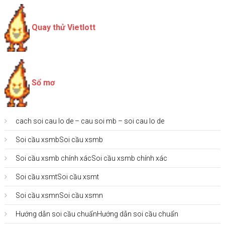
Quay thử Vietlott
Sổ mơ
cach soi cau lo de – cau soi mb – soi cau lo de
Soi cầu xsmb
Soi cầu xsmb
Soi cầu xsmb chính xác
Soi cầu xsmb chính xác
Soi cầu xsmt
Soi cầu xsmt
Soi cầu xsmn
Soi cầu xsmn
Hướng dẫn soi cầu chuẩn
Hướng dẫn soi cầu chuẩn