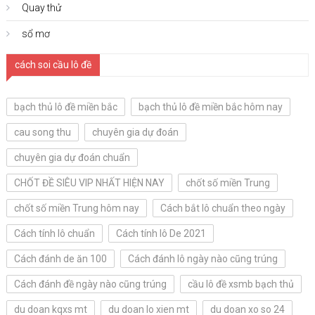
Quay thử
sổ mơ
cách soi cầu lô đề
bạch thủ lô đề miền bắc
bạch thủ lô đề miền bắc hôm nay
cau song thu
chuyên gia dự đoán
chuyên gia dự đoán chuẩn
CHỐT ĐỀ SIÊU VIP NHẤT HIỆN NAY
chốt số miền Trung
chốt số miền Trung hôm nay
Cách bắt lô chuẩn theo ngày
Cách tính lô chuẩn
Cách tính lô De 2021
Cách đánh de ăn 100
Cách đánh lô ngày nào cũng trúng
Cách đánh đề ngày nào cũng trúng
cầu lô đề xsmb bạch thủ
du doan kqxs mt
du doan lo xien mt
du doan xo so 24