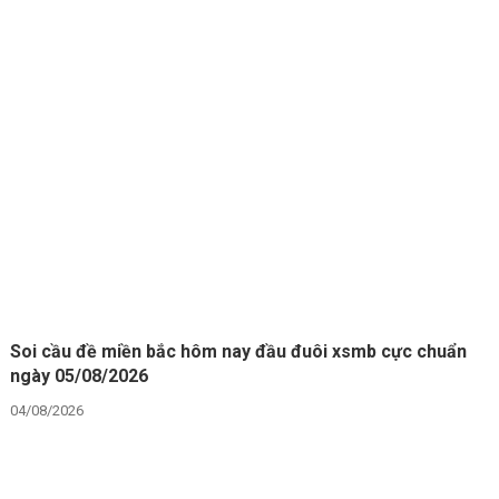
Soi cầu đề miền bắc hôm nay đầu đuôi xsmb cực chuẩn
ngày 05/08/2026
04/08/2026