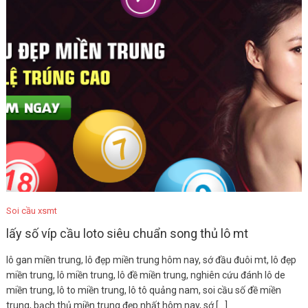
Soi cầu xsmt
lấy số víp cầu loto siêu chuẩn song thủ lô mt
lô gan miền trung, lô đẹp miền trung hôm nay, sớ đầu đuôi mt, lô đẹp
miền trung, lô miền trung, lô đề miền trung, nghiên cứu đánh lô de
miền trung, lô to miền trung, lô tô quảng nam, soi cầu số đề miền
trung, bạch thủ miền trung đẹp nhất hôm nay, sớ […]