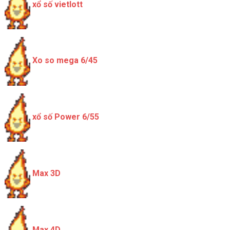
xổ số vietlott
Xo so mega 6/45
xổ số Power 6/55
Max 3D
Max 4D