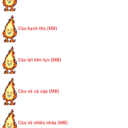
Cầu bạch thủ (MB)
Cầu lật liên tục (MB)
Cầu về cả cặp (MB)
Cầu về nhiều nháy (MB)