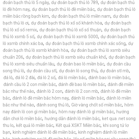
đoán bạch thủ lô 5 ngày
,
dự đoán bạch thủ lô 789
,
dự đoán bạch thủ
lô đề hôm nay
,
dự đoán bạch thủ lô đề miền bắc
,
dự đoán bạch thủ lô
miền bắc rồng bạch kim
,
dự đoán bạch thủ lô miền nam
,
dự đoán
bạch thủ lô ơi
,
dự đoán bạch thủ lô xổ số khánh hòa
,
dự đoán bạch
thủ lô xổ số remix
,
dự đoán bạch thủ lô xổ số thuận
,
dự đoán bạch
thủ lô xsmb 5 số
,
dự đoán bạch thủ lô xsmb 5000
,
dự đoán bạch thủ
lô xsmb chính xác ba
,
dự đoán bạch thủ lô xsmb chính xác sống
,
dự
đoán bạch thủ lô xsmb khánh hòa
,
dự đoán bạch thủ lô xsmb siêu
chuẩn 206
,
dự đoán bạch thủ lô xsmb siêu chuẩn khổ
,
dự đoán bạch
thủ lô xsmb siêu chuẩn lâu
,
dự đoán bao lô miền bắc
,
dự đoán cầu
song thủ lô
,
dự đoán cầu stl
,
dự đoán lô song thủ
,
dự đoán stl mb
,
đá lô
,
đá lô 2 đài
,
đá lô 2 số
,
đá lô miền bắc
,
đánh bao lô miền bắc
,
đánh cầu lô 2 con miền bắc
,
đánh đề bao lô miền bắc
,
đánh đề miền
bắc như thế nào
,
đánh lô 2 con
,
đánh lô 2 con mb
,
đánh lô đề miền
bắc
,
đánh lô đề miền bắc hôm nay
,
đánh lô miền bắc
,
đánh lô miền
bắc như thế nào
,
đánh song thủ lô
,
Giờ vàng chốt số miền bắc
,
hôm
nay đánh lô con gì miền bắc
,
hôm nay đánh lô gì miền bắc
,
hướng
dẫn chơi lô miền bắc
,
hướng dẫn đánh lô miền bắc
,
ket qua .net song
thu lo
,
kết quả lô miền bắc
,
Kết quả XSKT Miền bắc
,
khi song tử lơ
bạn
,
kinh nghiệm đánh lô đề miền bắc
,
kinh nghiệm đánh lô miền