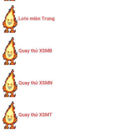
Loto miền Trung
Quay thử XSMB
Quay thử XSMN
Quay thử XSMT