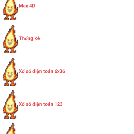
Max 4D
Thống kê
Xổ số điện toán 6x36
Xổ số điện toán 123