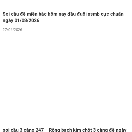
Soi cầu đề miền bắc hôm nay đầu đuôi xsmb cực chuẩn
ngày 01/08/2026
27/04/2026
soi cầu 3 càng 247 – Rồng bạch kim chốt 3 càng đề ngày