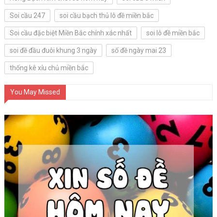
Soi cầu 247
soi cầu bạch thủ lô đề miền bắc
Soi cầu đặc biệt Miền Bắc chính xác nhất
soi lô đề miền bắc
soi đề đầu đuôi khung 3 ngày
số đề ngày mai 23
thống kê xỉu chủ miền bắc
You May Missed