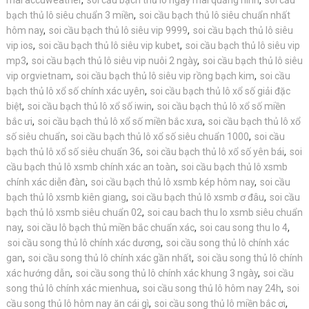
mai accuweather
,
soi cầu bạch thủ lô ngày mai quảng ninh
,
soi cầu
bạch thủ lô siêu chuẩn 3 miền
,
soi cầu bạch thủ lô siêu chuẩn nhất
hôm nay
,
soi cầu bạch thủ lô siêu vip 9999
,
soi cầu bạch thủ lô siêu
vip ios
,
soi cầu bạch thủ lô siêu vip kubet
,
soi cầu bạch thủ lô siêu vip
mp3
,
soi cầu bạch thủ lô siêu vip nuôi 2 ngày
,
soi cầu bạch thủ lô siêu
vip orgvietnam
,
soi cầu bạch thủ lô siêu vip rồng bạch kim
,
soi cầu
bạch thủ lô xổ số chính xác uyên
,
soi cầu bạch thủ lô xổ số giải đặc
biệt
,
soi cầu bạch thủ lô xổ số iwin
,
soi cầu bạch thủ lô xổ số miền
bắc ưi
,
soi cầu bạch thủ lô xổ số miền bắc xưa
,
soi cầu bạch thủ lô xổ
số siêu chuẩn
,
soi cầu bạch thủ lô xổ số siêu chuẩn 1000
,
soi cầu
bạch thủ lô xổ số siêu chuẩn 36
,
soi cầu bạch thủ lô xổ số yên bái
,
soi
cầu bạch thủ lô xsmb chính xác an toàn
,
soi cầu bạch thủ lô xsmb
chính xác diễn đàn
,
soi cầu bạch thủ lô xsmb kép hôm nay
,
soi cầu
bạch thủ lô xsmb kiên giang
,
soi cầu bạch thủ lô xsmb ơ đâu
,
soi cầu
bạch thủ lô xsmb siêu chuẩn 02
,
soi cau bach thu lo xsmb siêu chuẩn
nay
,
soi cầu lô bạch thủ miền bắc chuẩn xác
,
soi cau song thu lo 4
,
soi cầu song thủ lô chính xác dương
,
soi cầu song thủ lô chính xác
gan
,
soi cầu song thủ lô chính xác gần nhất
,
soi cầu song thủ lô chính
xác hướng dẫn
,
soi cầu song thủ lô chính xác khung 3 ngày
,
soi cầu
song thủ lô chính xác mienhua
,
soi cầu song thủ lô hôm nay 24h
,
soi
cầu song thủ lô hôm nay ăn cái gì
,
soi cầu song thủ lô miền bắc ơi
,