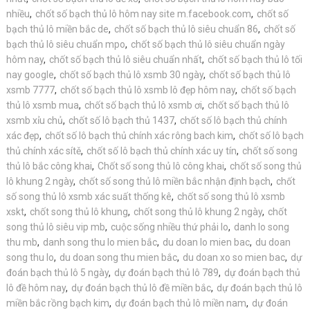
nhiều
,
chốt số bạch thủ lô hôm nay site m.facebook.com
,
chốt số
bạch thủ lô miền bắc de
,
chốt số bạch thủ lô siêu chuẩn 86
,
chốt số
bạch thủ lô siêu chuẩn mpo
,
chốt số bạch thủ lô siêu chuẩn ngày
hôm nay
,
chốt số bạch thủ lô siêu chuẩn nhất
,
chốt số bạch thủ lô tối
nay google
,
chốt số bạch thủ lô xsmb 30 ngày
,
chốt số bạch thủ lô
xsmb 7777
,
chốt số bạch thủ lô xsmb lô đẹp hôm nay
,
chốt số bạch
thủ lô xsmb mua
,
chốt số bạch thủ lô xsmb ơi
,
chốt số bạch thủ lô
xsmb xỉu chủ
,
chốt số lô bạch thủ 1437
,
chốt số lô bạch thủ chính
xác đẹp
,
chốt số lô bạch thủ chính xác rông bach kim
,
chốt số lô bạch
thủ chính xác sítě
,
chốt số lô bạch thủ chính xác uy tín
,
chốt số song
thủ lô bắc công khai
,
Chốt số song thủ lô công khai
,
chốt số song thủ
lô khung 2 ngày
,
chốt số song thủ lô miền bắc nhận định bạch
,
chốt
số song thủ lô xsmb xác suất thống kê
,
chốt số song thủ lô xsmb
xskt
,
chốt song thủ lô khung
,
chốt song thủ lô khung 2 ngày
,
chốt
song thủ lô siêu vip mb
,
cuộc sống nhiều thứ phải lo
,
danh lo song
thu mb
,
danh song thu lo mien bắc
,
du doan lo mien bac
,
du doan
song thu lo
,
du doan song thu mien bắc
,
du doan xo so mien bac
,
dự
đoán bạch thủ lô 5 ngày
,
dự đoán bạch thủ lô 789
,
dự đoán bạch thủ
lô đề hôm nay
,
dự đoán bạch thủ lô đề miền bắc
,
dự đoán bạch thủ lô
miền bắc rồng bạch kim
,
dự đoán bạch thủ lô miền nam
,
dự đoán