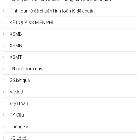
Tính toán lô đề chuẩn
Tính toán lô đề chuẩn
KẾT QUẢ XS MIỄN PHÍ
XSMB
XSMN
XSMT
kết quả hôm nay
Sổ kết quả
Vietlott
Điện toán
TK Cầu
Thống kê
KQ Lô tô