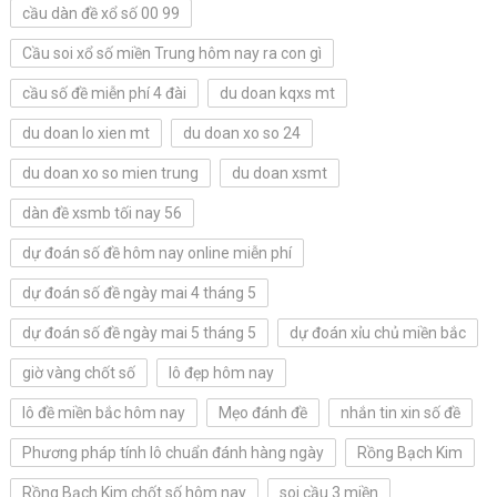
cầu dàn đề xổ số 00 99
Cầu soi xổ số miền Trung hôm nay ra con gì
cầu số đề miễn phí 4 đài
du doan kqxs mt
du doan lo xien mt
du doan xo so 24
du doan xo so mien trung
du doan xsmt
dàn đề xsmb tối nay 56
dự đoán số đề hôm nay online miễn phí
dự đoán số đề ngày mai 4 tháng 5
dự đoán số đề ngày mai 5 tháng 5
dự đoán xỉu chủ miền bắc
giờ vàng chốt số
lô đẹp hôm nay
lô đề miền bắc hôm nay
Mẹo đánh đề
nhắn tin xin số đề
Phương pháp tính lô chuẩn đánh hàng ngày
Rồng Bạch Kim
Rồng Bạch Kim chốt số hôm nay
soi cầu 3 miền