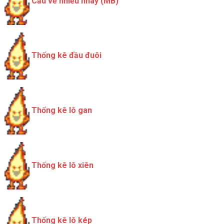
Cầu về nhiều nháy (MB)
Thống kê đầu đuôi
Thống kê lô gan
Thống kê lô xiên
Thống kê lô kép