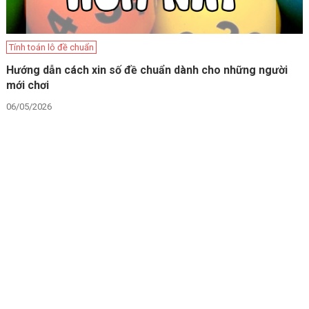
Tính toán lô đề chuẩn
Hướng dẫn cách xin số đề chuẩn dành cho những người
mới chơi
06/05/2026