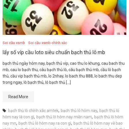
Soi cầu xsmb
Soi cầu xsmb chính xác
lấy số víp cầu loto siêu chuẩn bạch thủ lô mb
bạch thủ ngày hôm nay, bạch thủ vip, cao thu lo khung, cau bach thu
mb, cau lo bạch thu, câu bạch thủ lô, câu bạch thủ mb, cầu lô bạch
thủ, cầu vip bạch thủ mb, lo 2nhay, lo bach thu 888, lo bach thu dep
trong ngay, lô bạch thủ, lô bạch thủ […]
Read More
bạch thủ lô chính xác amtek
,
bạch thủ lô hôm nay
,
bạch thủ lô
hôm nay là con gì
,
bạch thủ lô hôm nay miền nam
,
bạch thủ lô hôm
nay mn
,
bạch thủ lô hôm nay ra con gì
,
bạch thủ lô hôm nay về bao