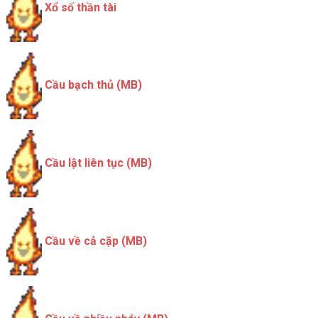
Xổ số thần tài
Cầu bạch thủ (MB)
Cầu lật liên tục (MB)
Cầu về cả cặp (MB)