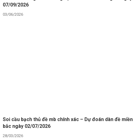
07/09/2026
03/06/2026
Soi cầu bạch thủ đề mb chính xác – Dự đoán dàn đề miền
bắc ngày 02/07/2026
28/03/2026