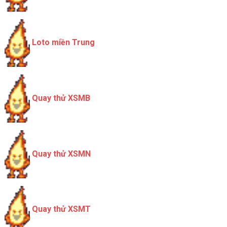
Loto miền Trung
Quay thử XSMB
Quay thử XSMN
Quay thử XSMT