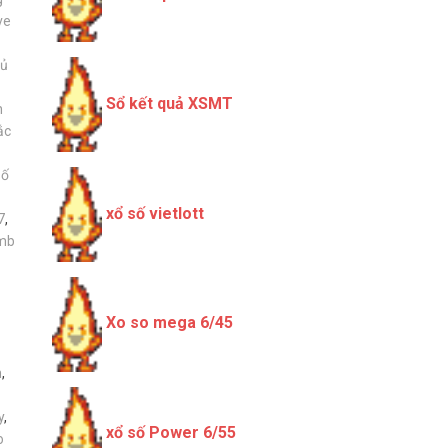
ve
hủ
Sổ kết quả XSMT
h
ắc
số
xổ số vietlott
7
,
smb
Xo so mega 6/45
h
,
y
,
xổ số Power 6/55
o