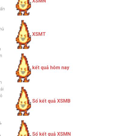
XSMN
uẩn
hủ
XSMT
h
ền
kết quả hôm nay
h
ải
lô
Sổ kết quả XSMB
g
,
Sổ kết quả XSMN
g