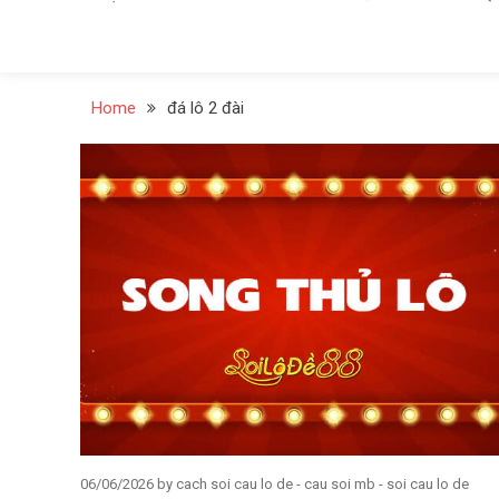
Home
đá lô 2 đài
06/06/2026
by
cach soi cau lo de - cau soi mb - soi cau lo de