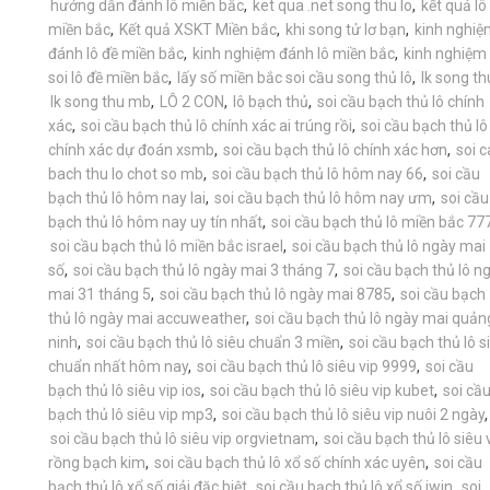
hướng dẫn đánh lô miền bắc
,
ket qua .net song thu lo
,
kết quả lô
miền bắc
,
Kết quả XSKT Miền bắc
,
khi song tử lơ bạn
,
kinh nghi
đánh lô đề miền bắc
,
kinh nghiệm đánh lô miền bắc
,
kinh nghiệm
soi lô đề miền bắc
,
lấy số miền bắc soi cầu song thủ lô
,
lk song th
lk song thu mb
,
LÔ 2 CON
,
lô bạch thủ
,
soi cầu bạch thủ lô chính
xác
,
soi cầu bạch thủ lô chính xác ai trúng rồi
,
soi cầu bạch thủ lô
chính xác dự đoán xsmb
,
soi cầu bạch thủ lô chính xác hơn
,
soi 
bach thu lo chot so mb
,
soi cầu bạch thủ lô hôm nay 66
,
soi cầu
bạch thủ lô hôm nay lai
,
soi cầu bạch thủ lô hôm nay ưm
,
soi cầu
bạch thủ lô hôm nay uy tín nhất
,
soi cầu bạch thủ lô miền bắc 77
soi cầu bạch thủ lô miền bắc israel
,
soi cầu bạch thủ lô ngày mai
số
,
soi cầu bạch thủ lô ngày mai 3 tháng 7
,
soi cầu bạch thủ lô n
mai 31 tháng 5
,
soi cầu bạch thủ lô ngày mai 8785
,
soi cầu bạch
thủ lô ngày mai accuweather
,
soi cầu bạch thủ lô ngày mai quản
ninh
,
soi cầu bạch thủ lô siêu chuẩn 3 miền
,
soi cầu bạch thủ lô s
chuẩn nhất hôm nay
,
soi cầu bạch thủ lô siêu vip 9999
,
soi cầu
bạch thủ lô siêu vip ios
,
soi cầu bạch thủ lô siêu vip kubet
,
soi cầ
bạch thủ lô siêu vip mp3
,
soi cầu bạch thủ lô siêu vip nuôi 2 ngày
,
soi cầu bạch thủ lô siêu vip orgvietnam
,
soi cầu bạch thủ lô siêu 
rồng bạch kim
,
soi cầu bạch thủ lô xổ số chính xác uyên
,
soi cầu
bạch thủ lô xổ số giải đặc biệt
,
soi cầu bạch thủ lô xổ số iwin
,
soi