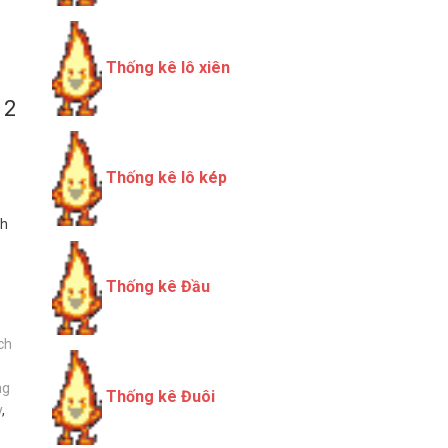
Thống kê lô xiên
 2
Thống kê lô kép
ch
Thống kê Đầu
ch
m
ng
Thống kê Đuôi
y
,