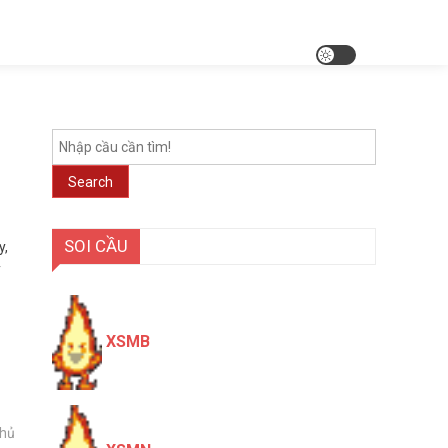
ô
Search
SOI CẦU
y,
y
XSMB
thủ