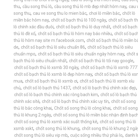
thu
,
cầu song thủ lô
,
cầu song thủ lô mb đẹp nhất hôm nay
,
cau 
song thu
,
cau ve song thu lo mien bắc
,
chơi lô miền bắc
,
chốt lô
miền bắc hôm nay
,
chốt số bạch thủ lô 100 ngày
,
chốt số bạch t
lô chính xác đầu đuôi
,
chốt số bạch thủ lô duy nhất
,
chốt số bạch
thủ lô đề xổ
,
chốt số bạch thủ lô hôm nay báo nhiều
,
chốt số bạc
thủ lô hôm nay site m.facebook.com
,
chốt số bạch thủ lô miền b
de
,
chốt số bạch thủ lô siêu chuẩn 86
,
chốt số bạch thủ lô siêu
chuẩn mpo
,
chốt số bạch thủ lô siêu chuẩn ngày hôm nay
,
chốt 
bạch thủ lô siêu chuẩn nhất
,
chốt số bạch thủ lô tối nay google
,
chốt số bạch thủ lô xsmb 30 ngày
,
chốt số bạch thủ lô xsmb 777
chốt số bạch thủ lô xsmb lô đẹp hôm nay
,
chốt số bạch thủ lô x
mua
,
chốt số bạch thủ lô xsmb ơi
,
chốt số bạch thủ lô xsmb xỉu
chủ
,
chốt số lô bạch thủ 1437
,
chốt số lô bạch thủ chính xác đẹp
,
chốt số lô bạch thủ chính xác rông bach kim
,
chốt số lô bạch thủ
chính xác sítě
,
chốt số lô bạch thủ chính xác uy tín
,
chốt số song
thủ lô bắc công khai
,
Chốt số song thủ lô công khai
,
chốt số song
thủ lô khung 2 ngày
,
chốt số song thủ lô miền bắc nhận định bạc
chốt số song thủ lô xsmb xác suất thống kê
,
chốt số song thủ lô
xsmb xskt
,
chốt song thủ lô khung
,
chốt song thủ lô khung 2 ngà
chốt song thủ lô siêu vip mb
,
cuộc sống nhiều thứ phải lo
,
danh l