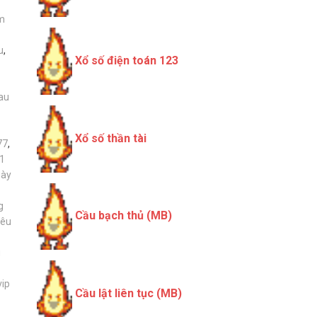
ệm
u
,
Xổ số điện toán 123
cau
Xổ số thần tài
77
,
 1
gày
g
Cầu bạch thủ (MB)
iêu
u
vip
Cầu lật liên tục (MB)