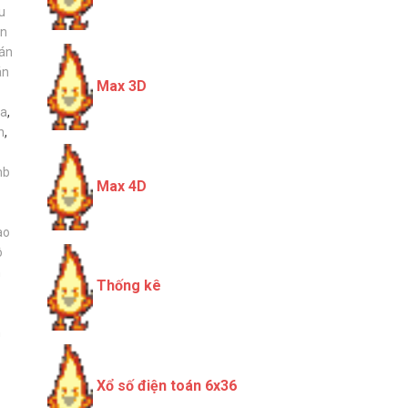
u
en
án
án
Max 3D
òa
,
n
,
mb
Max 4D
ao
ô
n
Thống kê
m
Xổ số điện toán 6x36