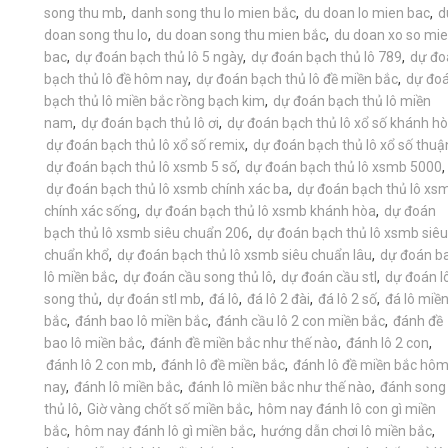
song thu mb
,
danh song thu lo mien bắc
,
du doan lo mien bac
,
d
doan song thu lo
,
du doan song thu mien bắc
,
du doan xo so mi
bac
,
dự đoán bạch thủ lô 5 ngày
,
dự đoán bạch thủ lô 789
,
dự đo
bạch thủ lô đề hôm nay
,
dự đoán bạch thủ lô đề miền bắc
,
dự đo
bạch thủ lô miền bắc rồng bạch kim
,
dự đoán bạch thủ lô miền
nam
,
dự đoán bạch thủ lô ơi
,
dự đoán bạch thủ lô xổ số khánh h
dự đoán bạch thủ lô xổ số remix
,
dự đoán bạch thủ lô xổ số thuậ
dự đoán bạch thủ lô xsmb 5 số
,
dự đoán bạch thủ lô xsmb 5000
,
dự đoán bạch thủ lô xsmb chính xác ba
,
dự đoán bạch thủ lô xs
chính xác sống
,
dự đoán bạch thủ lô xsmb khánh hòa
,
dự đoán
bạch thủ lô xsmb siêu chuẩn 206
,
dự đoán bạch thủ lô xsmb siêu
chuẩn khổ
,
dự đoán bạch thủ lô xsmb siêu chuẩn lâu
,
dự đoán b
lô miền bắc
,
dự đoán cầu song thủ lô
,
dự đoán cầu stl
,
dự đoán l
song thủ
,
dự đoán stl mb
,
đá lô
,
đá lô 2 đài
,
đá lô 2 số
,
đá lô miề
bắc
,
đánh bao lô miền bắc
,
đánh cầu lô 2 con miền bắc
,
đánh đề
bao lô miền bắc
,
đánh đề miền bắc như thế nào
,
đánh lô 2 con
,
đánh lô 2 con mb
,
đánh lô đề miền bắc
,
đánh lô đề miền bắc hô
nay
,
đánh lô miền bắc
,
đánh lô miền bắc như thế nào
,
đánh song
thủ lô
,
Giờ vàng chốt số miền bắc
,
hôm nay đánh lô con gì miền
bắc
,
hôm nay đánh lô gì miền bắc
,
hướng dẫn chơi lô miền bắc
,