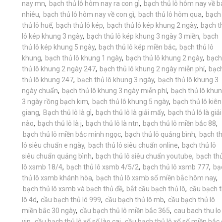
nay mn
,
bạch thủ lô hôm nay ra con gì
,
bạch thủ lô hôm nay về b
nhiêu
,
bạch thủ lô hôm nay về con gì
,
bạch thủ lô hôm qua
,
bạch
thủ lô huế
,
bạch thủ lô kép
,
bạch thủ lô kép khung 2 ngày
,
bạch t
lô kép khung 3 ngày
,
bạch thủ lô kép khung 3 ngày 3 miền
,
bạch
thủ lô kép khung 5 ngày
,
bạch thủ lô kép miền bắc
,
bạch thủ lô
khung
,
bạch thủ lô khung 1 ngày
,
bạch thủ lô khung 2 ngày
,
bạch
thủ lô khung 2 ngày 247
,
bạch thủ lô khung 2 ngày miễn phí
,
bạc
thủ lô khung 247
,
bạch thủ lô khung 3 ngày
,
bạch thủ lô khung 3
ngày chuẩn
,
bạch thủ lô khung 3 ngày miễn phí
,
bạch thủ lô khu
3 ngày rồng bạch kim
,
bạch thủ lô khung 5 ngày
,
bạch thủ lô kiên
giang
,
Bạch thủ lô là gì
,
bạch thủ lô là giải mấy
,
bạch thủ lô là giải
nào
,
bạch thủ lô là j
,
bạch thủ lô là ntn
,
bạch thủ lô miền bắc 88
,
bạch thủ lô miền bắc minh ngọc
,
bạch thủ lô quảng bình
,
bạch t
lô siêu chuẩn e ngày
,
bạch thủ lô siêu chuẩn online
,
bạch thủ lô
siêu chuẩn quảng bình
,
bạch thủ lô siêu chuẩn youtube
,
bạch th
lô xsmb 18/4
,
bạch thủ lô xsmb 4/5/2
,
bạch thủ lô xsmb 777
,
bạ
thủ lô xsmb khánh hòa
,
bạch thủ lô xsmb số miền bắc hôm nay
,
bạch thủ lô xsmb và bạch thủ đề
,
bắt cầu bạch thủ lô
,
cầu bạch 
lô 4d
,
cầu bạch thủ lô 999
,
cầu bạch thủ lô mb
,
cầu bạch thủ lô
miền bắc 30 ngày
,
cầu bạch thủ lô miền bắc 365
,
cau bach thu lo
vip
,
cầu bạch thủ lô xổ số lào cai
,
cầu bạch thủ lô xổ số miền bắc