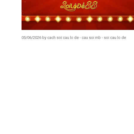
05/06/2026
by
cach soi cau lo de - cau soi mb - soi cau lo de