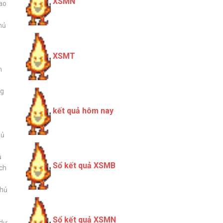
XSMN
ao
hủ
XSMT
h
ng
kết quả hôm nay
hủ
ủ
Sổ kết quả XSMB
ch
thủ
Sổ kết quả XSMN
 dự