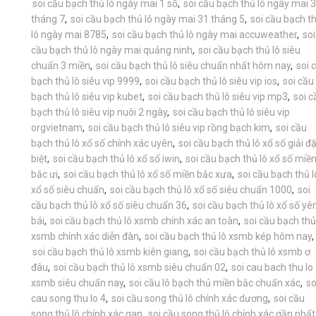
soi cầu bạch thủ lô ngày mai 1 số
,
soi cầu bạch thủ lô ngày mai 3
tháng 7
,
soi cầu bạch thủ lô ngày mai 31 tháng 5
,
soi cầu bạch t
lô ngày mai 8785
,
soi cầu bạch thủ lô ngày mai accuweather
,
soi
cầu bạch thủ lô ngày mai quảng ninh
,
soi cầu bạch thủ lô siêu
chuẩn 3 miền
,
soi cầu bạch thủ lô siêu chuẩn nhất hôm nay
,
soi 
bạch thủ lô siêu vip 9999
,
soi cầu bạch thủ lô siêu vip ios
,
soi cầu
bạch thủ lô siêu vip kubet
,
soi cầu bạch thủ lô siêu vip mp3
,
soi c
bạch thủ lô siêu vip nuôi 2 ngày
,
soi cầu bạch thủ lô siêu vip
orgvietnam
,
soi cầu bạch thủ lô siêu vip rồng bạch kim
,
soi cầu
bạch thủ lô xổ số chính xác uyên
,
soi cầu bạch thủ lô xổ số giải đ
biệt
,
soi cầu bạch thủ lô xổ số iwin
,
soi cầu bạch thủ lô xổ số miề
bắc ưi
,
soi cầu bạch thủ lô xổ số miền bắc xưa
,
soi cầu bạch thủ l
xổ số siêu chuẩn
,
soi cầu bạch thủ lô xổ số siêu chuẩn 1000
,
soi
cầu bạch thủ lô xổ số siêu chuẩn 36
,
soi cầu bạch thủ lô xổ số yê
bái
,
soi cầu bạch thủ lô xsmb chính xác an toàn
,
soi cầu bạch thủ
xsmb chính xác diễn đàn
,
soi cầu bạch thủ lô xsmb kép hôm nay
,
soi cầu bạch thủ lô xsmb kiên giang
,
soi cầu bạch thủ lô xsmb ơ
đâu
,
soi cầu bạch thủ lô xsmb siêu chuẩn 02
,
soi cau bach thu lo
xsmb siêu chuẩn nay
,
soi cầu lô bạch thủ miền bắc chuẩn xác
,
so
cau song thu lo 4
,
soi cầu song thủ lô chính xác dương
,
soi cầu
song thủ lô chính xác gan
,
soi cầu song thủ lô chính xác gần nhất