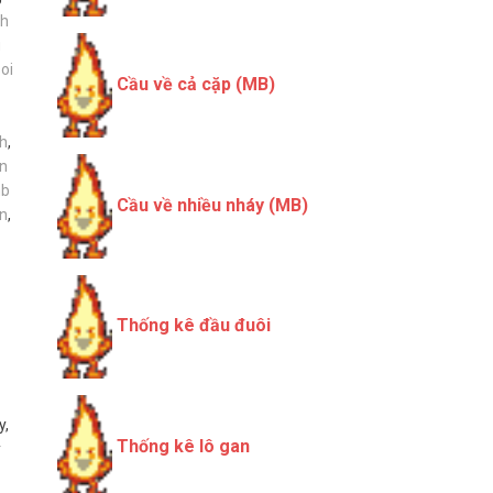
nh
u
oi
Cầu về cả cặp (MB)
4h
,
ẩn
mb
Cầu về nhiều nháy (MB)
ăn
,
Thống kê đầu đuôi
ô
y,
Thống kê lô gan
y