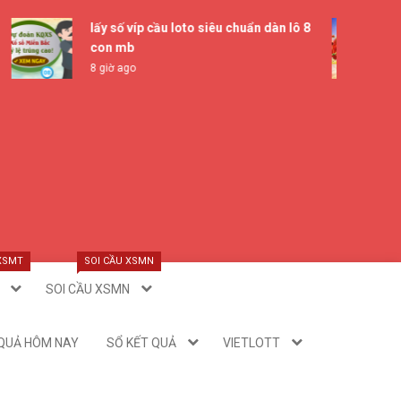
lấy số víp cầu loto siêu chuẩn dàn lô 8
l
con mb
1
8 giờ ago
8
 XSMT
SOI CẦU XSMN
SOI CẦU XSMN
QUẢ HÔM NAY
SỔ KẾT QUẢ
VIETLOTT