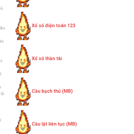
hủ
Xổ số điện toán 123
cầu
ầu
Xổ số thần tài
ặc
n
ô
n
Cầu bạch thủ (MB)
 lô
i
Cầu lật liên tục (MB)
,