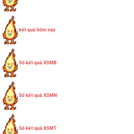
kết quả hôm nay
Sổ kết quả XSMB
Sổ kết quả XSMN
Sổ kết quả XSMT