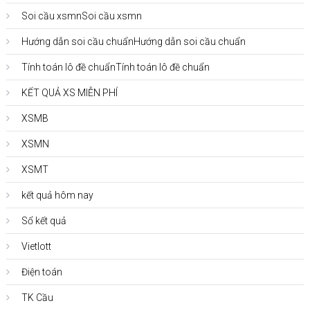
Soi cầu xsmn
Soi cầu xsmn
Hướng dẫn soi cầu chuẩn
Hướng dẫn soi cầu chuẩn
Tính toán lô đề chuẩn
Tính toán lô đề chuẩn
KẾT QUẢ XS MIỄN PHÍ
XSMB
XSMN
XSMT
kết quả hôm nay
Sổ kết quả
Vietlott
Điện toán
TK Cầu