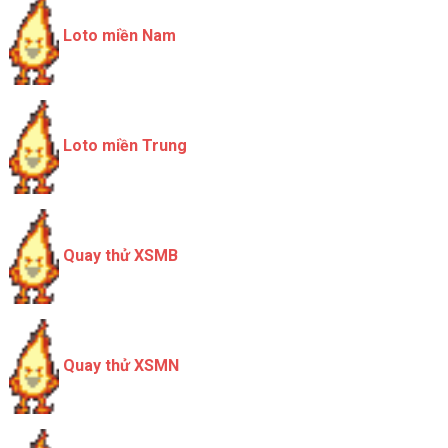
Loto miền Nam
Loto miền Trung
Quay thử XSMB
Quay thử XSMN