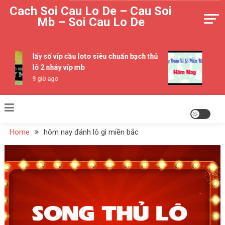
Skip
Cach Soi Cau Lo De – Cau Soi
to
Mb – Soi Cau Lo De
content
lấy số víp cầu loto siêu chuẩn bạch thủ
lấy s
lô 2 nháy víp mb
đề m
9 giờ ago
9 giờ 
Home
hôm nay đánh lô gì miền bắc