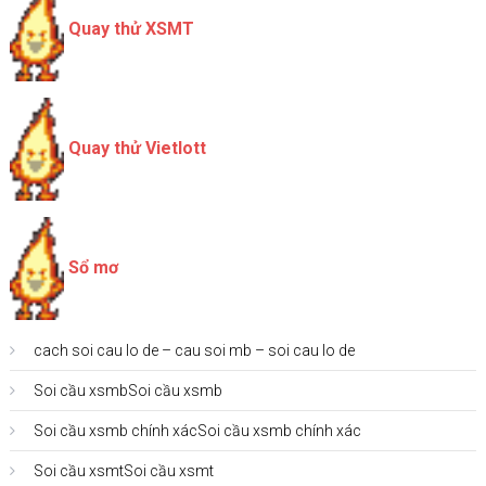
Quay thử XSMT
Quay thử Vietlott
Sổ mơ
cach soi cau lo de – cau soi mb – soi cau lo de
Soi cầu xsmb
Soi cầu xsmb
Soi cầu xsmb chính xác
Soi cầu xsmb chính xác
Soi cầu xsmt
Soi cầu xsmt