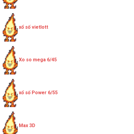
xổ số vietlott
Xo so mega 6/45
xổ số Power 6/55
Max 3D