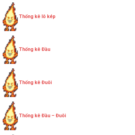
Thống kê lô kép
Thống kê Đầu
Thống kê Đuôi
Thống kê Đầu – Đuôi