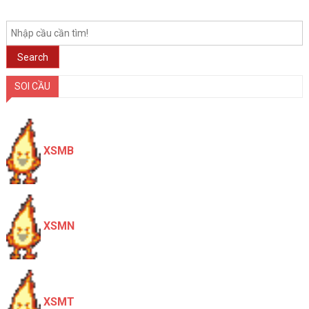
Search
SOI CẦU
XSMB
XSMN
XSMT