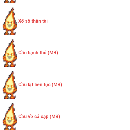
Xổ số thần tài
Cầu bạch thủ (MB)
Cầu lật liên tục (MB)
Cầu về cả cặp (MB)