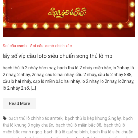
Soi cầu xsmb
Soi cầu xsmb chính xác
lấy số víp cầu loto siêu chuẩn song thủ lô mb
bạch thủ lô 2 nháy hôm nay, bạch thủ lô 2 nháy miền bắc, lo 2nhay, lô
2 nháy, 2 nháy, 2nhay, cau lo hai nháy, cầu 2 nháy, cầu lô 2 nháy 888,
cầu lô hai nháy, cặp lô miền bắc hai nháy, lo 2 nhay, lo 2nhay, lo2nhay,
lô 2 nháy 2 số, […]
Read More
bạch thủ lô chính xác amtek
,
bạch thủ lô kép khung 2 ngày
,
bạch
thủ lô khung 3 ngày chuẩn
,
bạch thủ lô miền bắc 88
,
bạch thủ lô
miền bắc minh ngọc
,
bạch thủ lô quảng bình
,
bạch thủ lô siêu chuẩn