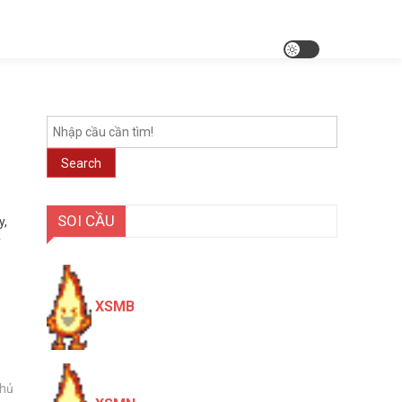
ô
Search
SOI CẦU
y,
y
XSMB
thủ