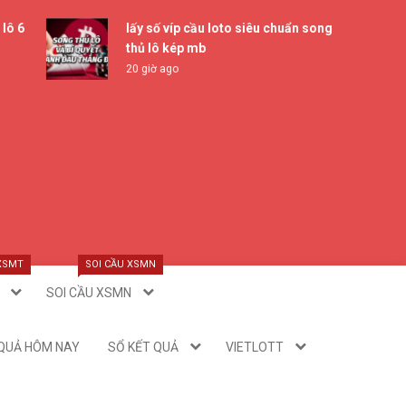
 6
lấy số víp cầu loto siêu chuẩn song
thủ lô kép mb
20 giờ ago
 XSMT
SOI CẦU XSMN
SOI CẦU XSMN
QUẢ HÔM NAY
SỔ KẾT QUẢ
VIETLOTT