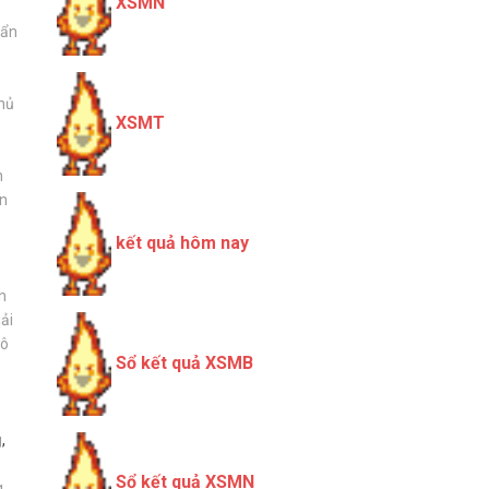
XSMN
uẩn
hủ
XSMT
h
ền
kết quả hôm nay
h
ải
lô
Sổ kết quả XSMB
g
,
Sổ kết quả XSMN
g