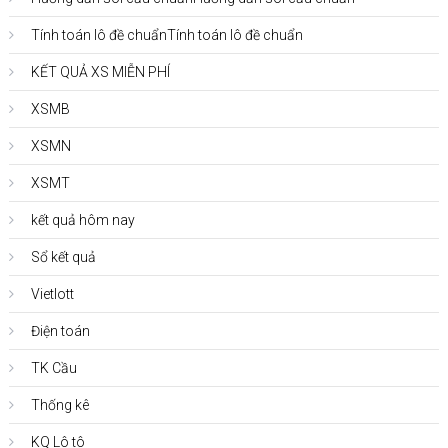
Tính toán lô đề chuẩn
Tính toán lô đề chuẩn
KẾT QUẢ XS MIỄN PHÍ
XSMB
XSMN
XSMT
kết quả hôm nay
Sổ kết quả
Vietlott
Điện toán
TK Cầu
Thống kê
KQ Lô tô