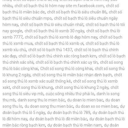
nhiều
,
chốt số bạch thủ lô hôm nay site m.facebook.com
,
chốt số
bạch thủ lô miền bắc de
,
chốt số bạch thủ lô siêu chuẩn 86
,
chốt số
bạch thủ lô siêu chuẩn mpo
,
chốt số bạch thủ lô siêu chuẩn ngày
hôm nay
,
chốt số bạch thủ lô siêu chuẩn nhất
,
chốt số bạch thủ lô tối
nay google
,
chốt số bạch thủ lô xsmb 30 ngày
,
chốt số bạch thủ lô
xsmb 7777
,
chốt số bạch thủ lô xsmb lô đẹp hôm nay
,
chốt số bạch
thủ lô xsmb mua
,
chốt số bạch thủ lô xsmb ơi
,
chốt số bạch thủ lô
xsmb xỉu chủ
,
chốt số lô bạch thủ 1437
,
chốt số lô bạch thủ chính
xác đẹp
,
chốt số lô bạch thủ chính xác rông bach kim
,
chốt số lô bạch
thủ chính xác sítě
,
chốt số lô bạch thủ chính xác uy tín
,
chốt số song
thủ lô bắc công khai
,
Chốt số song thủ lô công khai
,
chốt số song thủ
lô khung 2 ngày
,
chốt số song thủ lô miền bắc nhận định bạch
,
chốt
số song thủ lô xsmb xác suất thống kê
,
chốt số song thủ lô xsmb
xskt
,
chốt song thủ lô khung
,
chốt song thủ lô khung 2 ngày
,
chốt
song thủ lô siêu vip mb
,
cuộc sống nhiều thứ phải lo
,
danh lo song
thu mb
,
danh song thu lo mien bắc
,
du doan lo mien bac
,
du doan
song thu lo
,
du doan song thu mien bắc
,
du doan xo so mien bac
,
dự
đoán bạch thủ lô 5 ngày
,
dự đoán bạch thủ lô 789
,
dự đoán bạch thủ
lô đề hôm nay
,
dự đoán bạch thủ lô đề miền bắc
,
dự đoán bạch thủ lô
miền bắc rồng bạch kim
,
dự đoán bạch thủ lô miền nam
,
dự đoán