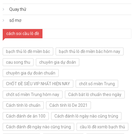
Quay thử
sổ mơ
cách soi cầu lô đề
bạch thủ lô đề miền bắc
bạch thủ lô đề miền bắc hôm nay
cau song thu
chuyên gia dự đoán
chuyên gia dự đoán chuẩn
CHỐT ĐỀ SIÊU VIP NHẤT HIỆN NAY
chốt số miền Trung
chốt số miền Trung hôm nay
Cách bắt lô chuẩn theo ngày
Cách tính lô chuẩn
Cách tính lô De 2021
Cách đánh de ăn 100
Cách đánh lô ngày nào cũng trúng
Cách đánh đề ngày nào cũng trúng
cầu lô đề xsmb bạch thủ