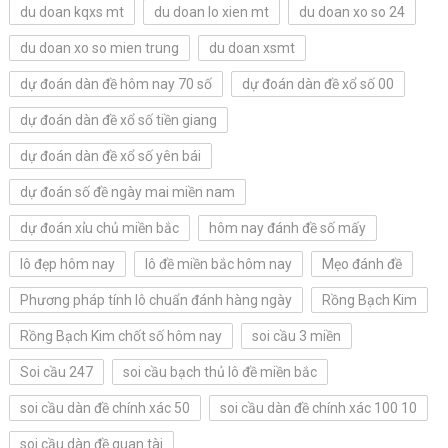
du doan kqxs mt
du doan lo xien mt
du doan xo so 24
du doan xo so mien trung
du doan xsmt
dự đoán dàn đề hôm nay 70 số
dự đoán dàn đề xổ số 00
dự đoán dàn đề xổ số tiền giang
dự đoán dàn đề xổ số yên bái
dự đoán số đề ngày mai miền nam
dự đoán xỉu chủ miền bắc
hôm nay đánh đề số mấy
lô đẹp hôm nay
lô đề miền bắc hôm nay
Mẹo đánh đề
Phương pháp tính lô chuẩn đánh hàng ngày
Rồng Bạch Kim
Rồng Bạch Kim chốt số hôm nay
soi cầu 3 miền
Soi cầu 247
soi cầu bạch thủ lô đề miền bắc
soi cầu dàn đề chính xác 50
soi cầu dàn đề chính xác 100 10
soi cầu dàn đề quan tài