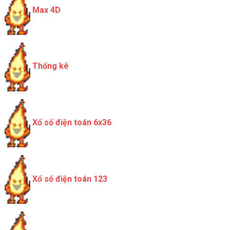
Max 4D
Thống kê
Xổ số điện toán 6x36
Xổ số điện toán 123