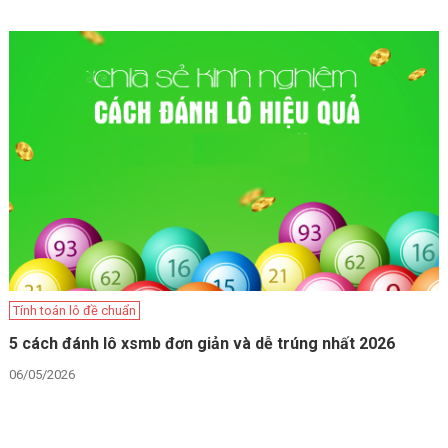
Tính toán lô đề chuẩn
5 cách đánh lô xsmb đơn giản và dễ trúng nhất 2026
06/05/2026