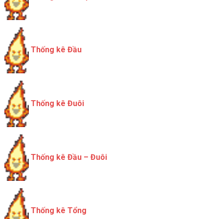
Thống kê Đầu
Thống kê Đuôi
Thống kê Đầu – Đuôi
Thống kê Tổng