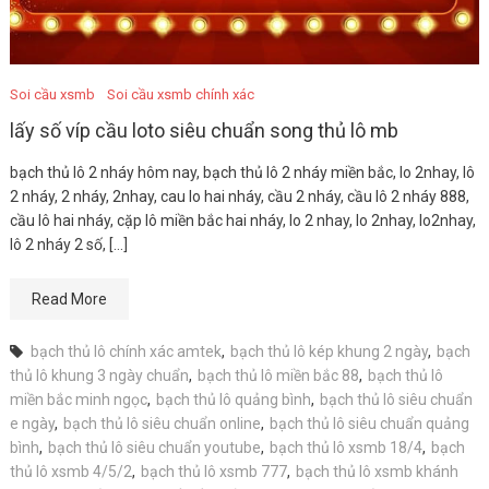
Soi cầu xsmb
Soi cầu xsmb chính xác
lấy số víp cầu loto siêu chuẩn song thủ lô mb
bạch thủ lô 2 nháy hôm nay, bạch thủ lô 2 nháy miền bắc, lo 2nhay, lô
2 nháy, 2 nháy, 2nhay, cau lo hai nháy, cầu 2 nháy, cầu lô 2 nháy 888,
cầu lô hai nháy, cặp lô miền bắc hai nháy, lo 2 nhay, lo 2nhay, lo2nhay,
lô 2 nháy 2 số, […]
Read More
bạch thủ lô chính xác amtek
,
bạch thủ lô kép khung 2 ngày
,
bạch
thủ lô khung 3 ngày chuẩn
,
bạch thủ lô miền bắc 88
,
bạch thủ lô
miền bắc minh ngọc
,
bạch thủ lô quảng bình
,
bạch thủ lô siêu chuẩn
e ngày
,
bạch thủ lô siêu chuẩn online
,
bạch thủ lô siêu chuẩn quảng
bình
,
bạch thủ lô siêu chuẩn youtube
,
bạch thủ lô xsmb 18/4
,
bạch
thủ lô xsmb 4/5/2
,
bạch thủ lô xsmb 777
,
bạch thủ lô xsmb khánh