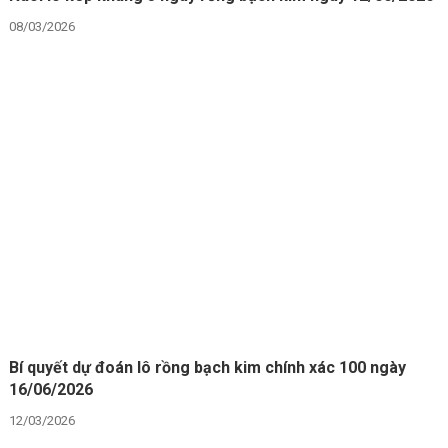
08/03/2026
Bí quyết dự đoán lô rồng bạch kim chính xác 100 ngày
16/06/2026
12/03/2026