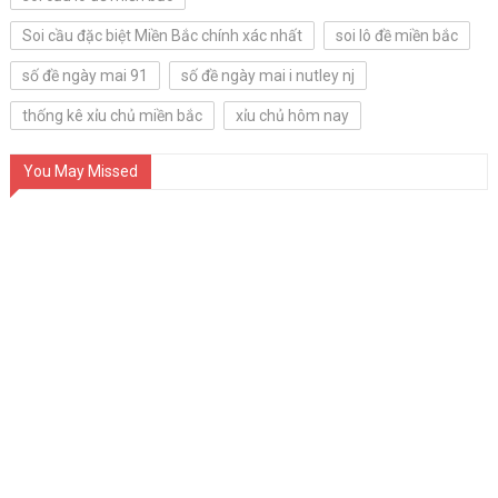
Soi cầu đặc biệt Miền Bắc chính xác nhất
soi lô đề miền bắc
số đề ngày mai 91
số đề ngày mai i nutley nj
thống kê xỉu chủ miền bắc
xỉu chủ hôm nay
You May Missed