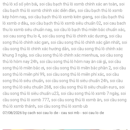
thủ lô xổ số yên bái
,
soi cầu bạch thủ lô xsmb chính xác an toàn
,
soi
cầu bạch thủ lô xsmb chính xác diễn đàn
,
soi cầu bạch thủ lô xsmb
kép hôm nay
,
soi cầu bạch thủ lô xsmb kiên giang
,
soi cầu bạch thủ
lô xsmb ơ đâu
,
soi cầu bạch thủ lô xsmb siêu chuẩn 02
,
soi cau bach
thu lo xsmb siêu chuẩn nay
,
soi cầu lô bạch thủ miền bắc chuẩn xác
,
soi cau song thu lo 4
,
soi cầu song thủ lô chính xác dương
,
soi cầu
song thủ lô chính xác gan
,
soi cầu song thủ lô chính xác gần nhất
,
soi
cầu song thủ lô chính xác hướng dẫn
,
soi cầu song thủ lô chính xác
khung 3 ngày
,
soi cầu song thủ lô chính xác mienhua
,
soi cầu song
thủ lô hôm nay 24h
,
soi cầu song thủ lô hôm nay ăn cái gì
,
soi cầu
song thủ lô miền bắc ơi
,
soi cầu song thủ lô miền bắc phần 2
,
soi cầu
song thủ lô miễn phí 99
,
soi cầu song thủ lô miễn phí xác
,
soi cầu
song thủ lô siêu chuẩn
,
soi cầu song thủ lô siêu chuẩn 24h
,
soi cầu
song thủ lô siêu chuẩn 268
,
soi cầu song thủ lô siêu chuẩn euro
,
soi
cầu song thủ lô siêu chuẩn u23
,
soi cầu song thủ lô xsmb 7 ngày
,
soi
cầu song thủ lô xsmb 777
,
soi cầu song thủ lô xsmb ăn
,
soi cầu song
thủ lô xsmb thánh
,
soi cầu song thủ lô xsmb ub
07/08/2026
by
cach soi cau lo de - cau soi mb - soi cau lo de