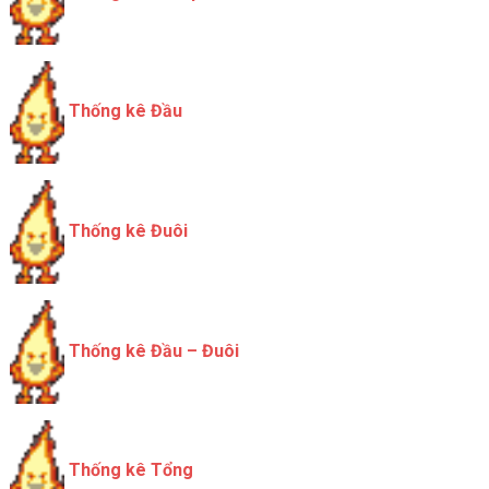
Thống kê Đầu
Thống kê Đuôi
Thống kê Đầu – Đuôi
Thống kê Tổng