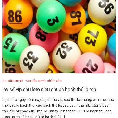
Soi cầu xsmb
Soi cầu xsmb chính xác
lấy số víp cầu loto siêu chuẩn bạch thủ lô mb
bạch thủ ngày hôm nay, bạch thủ vip, cao thu lo khung, cau bach thu
mb, cau lo bạch thu, câu bạch thủ lô, câu bạch thủ mb, cầu lô bạch
thủ, cầu vip bạch thủ mb, lo 2nhay, lo bach thu 888, lo bach thu dep
trong ngay, lô bạch thủ, lô bạch thủ […]