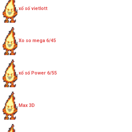
xổ số vietlott
Xo so mega 6/45
xổ số Power 6/55
Max 3D