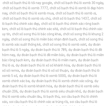
chốt số bạch thủ lô tối nay google
,
chốt số bạch thủ lô xsmb 30 ngày
,
chốt số bạch thủ lô xsmb 7777
,
chốt số bạch thủ lô xsmb lô đẹp hôm
nay
,
chốt số bạch thủ lô xsmb mua
,
chốt số bạch thủ lô xsmb ơi
,
chốt số bạch thủ lô xsmb xỉu chủ
,
chốt số lô bạch thủ 1437
,
chốt số
lô bạch thủ chính xác đẹp
,
chốt số lô bạch thủ chính xác rông bach
kim
,
chốt số lô bạch thủ chính xác sítě
,
chốt số lô bạch thủ chính xác
uy tín
,
chốt số song thủ lô bắc công khai
,
chốt số song thủ lô khung 2
ngày
,
chốt số song thủ lô miền bắc nhận định bạch
,
chốt số song thủ
lô xsmb xác suất thống kê
,
chốt số song thủ lô xsmb xskt
,
dự đoán
bạch thủ lô 5 ngày
,
dự đoán bạch thủ lô 789
,
dự đoán bạch thủ lô đề
hôm nay
,
dự đoán bạch thủ lô đề miền bắc
,
dự đoán bạch thủ lô miền
bắc rồng bạch kim
,
dự đoán bạch thủ lô miền nam
,
dự đoán bạch
thủ lô ơi
,
dự đoán bạch thủ lô xổ số khánh hòa
,
dự đoán bạch thủ lô
xổ số remix
,
dự đoán bạch thủ lô xổ số thuận
,
dự đoán bạch thủ lô
xsmb 5 số
,
dự đoán bạch thủ lô xsmb 5000
,
dự đoán bạch thủ lô
xsmb chính xác ba
,
dự đoán bạch thủ lô xsmb chính xác sống
,
dự
đoán bạch thủ lô xsmb khánh hòa
,
dự đoán bạch thủ lô xsmb siêu
chuẩn 206
,
dự đoán bạch thủ lô xsmb siêu chuẩn khổ
,
dự đoán bạch
thủ lô xsmb siêu chuẩn lâu
,
lô bạch thủ
,
soi cầu bạch thủ lô chính
xác
,
soi cầu bạch thủ lô chính xác ai trúng rồi
,
soi cầu bạch thủ lô