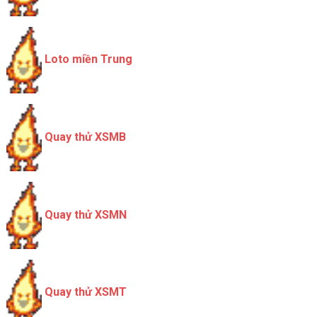
Loto miền Trung
Quay thử XSMB
Quay thử XSMN
Quay thử XSMT