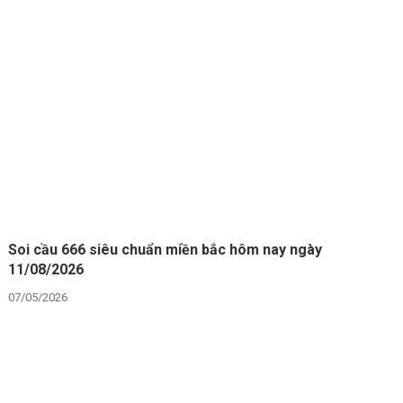
Soi cầu 666 siêu chuẩn miền bắc hôm nay ngày
11/08/2026
07/05/2026