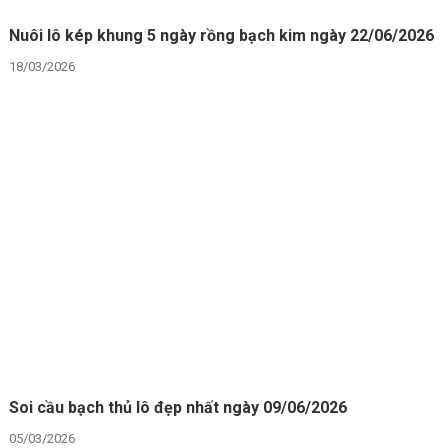
Nuôi lô kép khung 5 ngày rồng bạch kim ngày 22/06/2026
18/03/2026
Soi cầu bạch thủ lô đẹp nhất ngày 09/06/2026
05/03/2026