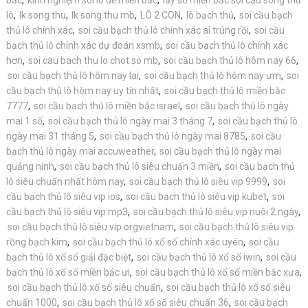
bắc
,
kinh nghiệm soi lô đề miền bắc
,
lấy số miền bắc soi cầu song thủ
lô
,
lk song thu
,
lk song thu mb
,
LÔ 2 CON
,
lô bạch thủ
,
soi cầu bạch
thủ lô chính xác
,
soi cầu bạch thủ lô chính xác ai trúng rồi
,
soi cầu
bạch thủ lô chính xác dự đoán xsmb
,
soi cầu bạch thủ lô chính xác
hơn
,
soi cau bach thu lo chot so mb
,
soi cầu bạch thủ lô hôm nay 66
,
soi cầu bạch thủ lô hôm nay lai
,
soi cầu bạch thủ lô hôm nay ưm
,
soi
cầu bạch thủ lô hôm nay uy tín nhất
,
soi cầu bạch thủ lô miền bắc
7777
,
soi cầu bạch thủ lô miền bắc israel
,
soi cầu bạch thủ lô ngày
mai 1 số
,
soi cầu bạch thủ lô ngày mai 3 tháng 7
,
soi cầu bạch thủ lô
ngày mai 31 tháng 5
,
soi cầu bạch thủ lô ngày mai 8785
,
soi cầu
bạch thủ lô ngày mai accuweather
,
soi cầu bạch thủ lô ngày mai
quảng ninh
,
soi cầu bạch thủ lô siêu chuẩn 3 miền
,
soi cầu bạch thủ
lô siêu chuẩn nhất hôm nay
,
soi cầu bạch thủ lô siêu vip 9999
,
soi
cầu bạch thủ lô siêu vip ios
,
soi cầu bạch thủ lô siêu vip kubet
,
soi
cầu bạch thủ lô siêu vip mp3
,
soi cầu bạch thủ lô siêu vip nuôi 2 ngày
,
soi cầu bạch thủ lô siêu vip orgvietnam
,
soi cầu bạch thủ lô siêu vip
rồng bạch kim
,
soi cầu bạch thủ lô xổ số chính xác uyên
,
soi cầu
bạch thủ lô xổ số giải đặc biệt
,
soi cầu bạch thủ lô xổ số iwin
,
soi cầu
bạch thủ lô xổ số miền bắc ưi
,
soi cầu bạch thủ lô xổ số miền bắc xưa
,
soi cầu bạch thủ lô xổ số siêu chuẩn
,
soi cầu bạch thủ lô xổ số siêu
chuẩn 1000
,
soi cầu bạch thủ lô xổ số siêu chuẩn 36
,
soi cầu bạch